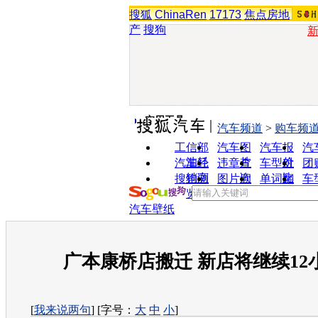
搜狐
ChinaRen
17173
焦点房地
产
搜狗
实用工具
汽车频道
>
购车频
工信部
汽车图
汽车报
汽
油耗
片
价
汽车经
违章查
车型对
团
销商
询
比
搜狗浏
图片欣
单词翻
车
览器
赏
译
汽车壁纸
广本康桥店搬迁 新店将继续12
[
我来说两句
] [字号：
大
中
小
]