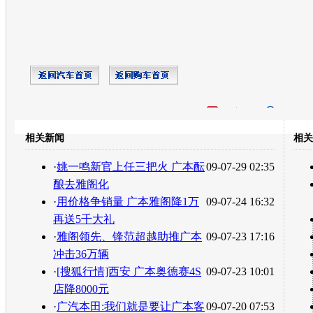
开心网
人人网
豆瓣
相关新闻
相关
转发至：
·
姚一鸣新官上任三把火 广本酝
09-07-29 02:35
酿去雅阁化
·
用价格争销量 广本雅阁降1万
09-07-24 16:32
再送5千大礼
·
雅阁领先、锋范超越助推广本
09-07-23 17:16
冲击36万辆
·
[搜狐行情]西安 广本奥德赛4S
09-07-23 10:01
店降8000元
·
广汽本田:我们就是要让广本客
09-07-20 07:53