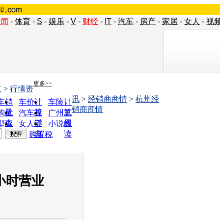
新闻
-
体育
-
S
-
娱乐
-
V
-
财经
-
IT
-
汽车
-
房产
-
家居
-
女人
-
视
更多>>
道
>
行情资
讯
>
经销商商情
>
杭州经
车销
车价计
车险计
销商商情
量
算
算
购优
汽车投
广州车
惠
诉
展
型查
女人宝
小说阅
询
典
读
购置税
小时营业