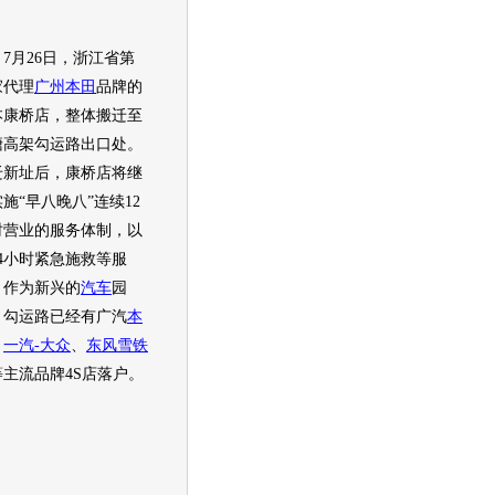
月26日，浙江省第
家代理
广州本田
品牌的
本康桥店，整体搬迁至
塘高架勾运路出口处。
迁新址后，康桥店将继
施“早八晚八”连续12
时营业的服务体制，以
24小时紧急施救等服
。作为新兴的
汽车
园
，勾运路已经有广汽
本
、
一汽-大众
、
东风雪铁
等主流品牌4S店落户。