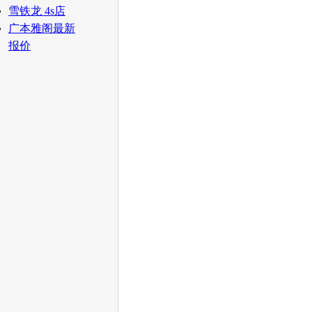
雪铁龙 4s店
广本雅阁最新
报价