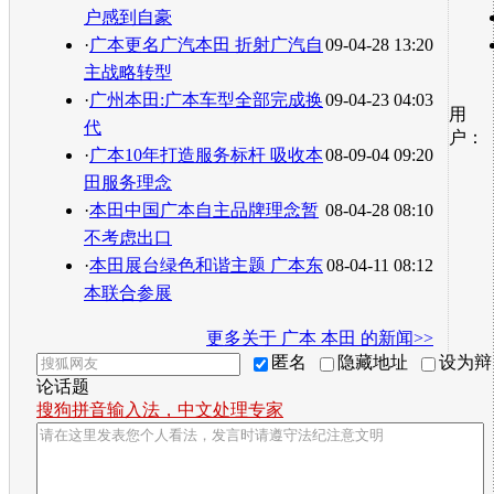
户感到自豪
·
广本更名广汽本田 折射广汽自
09-04-28 13:20
主战略转型
·
广州本田:广本车型全部完成换
09-04-23 04:03
用
代
户：
·
广本10年打造服务标杆 吸收本
08-09-04 09:20
田服务理念
·
本田中国广本自主品牌理念暂
08-04-28 08:10
不考虑出口
·
本田展台绿色和谐主题 广本东
08-04-11 08:12
本联合参展
更多关于
广本 本田
的新闻>>
匿名
隐藏地址
设为辩
论话题
搜狗拼音输入法，中文处理专家