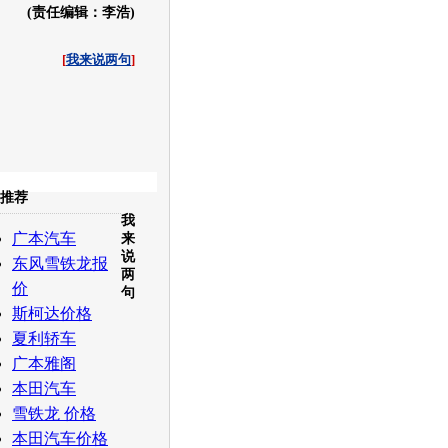
(责任编辑：李浩)
[
我来说两句
]
收起
推荐
我
白社会
百度i贴吧
广本汽车
来
说
东风雪铁龙报
两
价
句
斯柯达价格
夏利轿车
广本雅阁
本田汽车
雪铁龙 价格
本田汽车价格