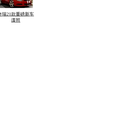
奇瑞21款重磅新车
谍照