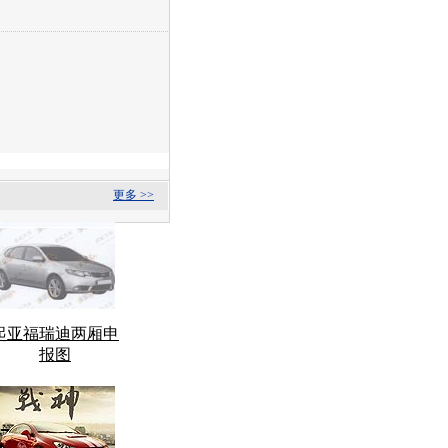
更多 >>
起亚福瑞迪两厢申
报图