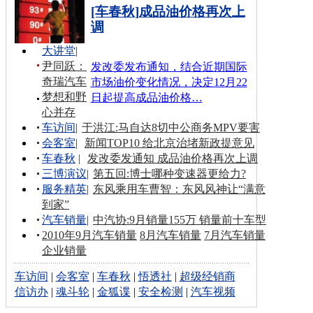
[车春秋]成品油价格再次上
调
大讲堂
|
尹同跃：
发改委发布通知，结合近期国际
奇瑞汽车
市场油价变化情况，决定12月22
梦想和野
日起提高成品油价格…
心并存
车访间
|
于洪江:马自达8切中公商务MPV要害
会客室
|
新闻TOP10 给北京治堵新政提意见
车春秋
|
发改委发通知 成品油价格再次上调
三博演议
|
第五回:博士哪种变速器更给力?
服务精英
|
东风乘用车曹智：东风风神让“满意
到家”
汽车销量
|
中汽协:9月销量155万 销量前十车型
2010年9月汽车销量
8月汽车销量
7月汽车销量
企业销量
车访间
|
会客室
|
车春秋
|
悟透社
|
超级经销商
信访办
|
魂斗轮
|
金狐谍
|
安全检测
|
汽车视频