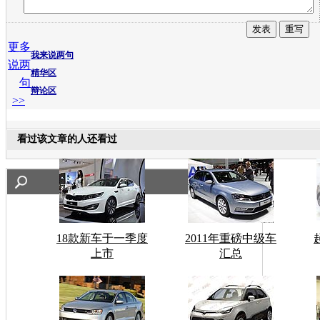
更多
我来说两句
说两
精华区
句
辩论区
>>
看过该文章的人还看过
18款新车于一季度
2011年重磅中级车
上市
汇总