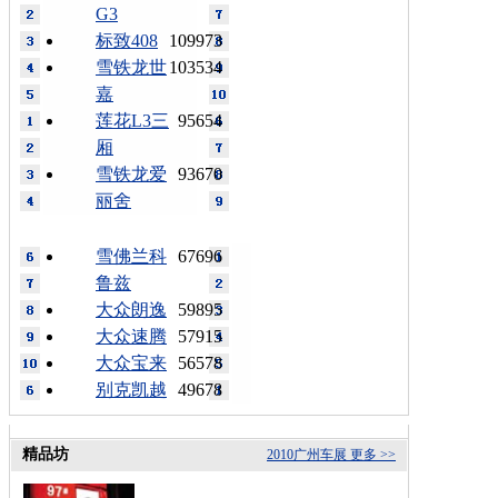
G3
标致408
109973
雪铁龙世
103534
嘉
莲花L3三
95654
厢
雪铁龙爱
93670
丽舍
雪佛兰科
67696
鲁兹
大众朗逸
59895
大众速腾
57915
大众宝来
56578
别克凯越
49678
精品坊
2010广州车展
更多 >>