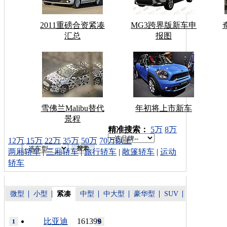
2011重磅合资紧凑
MG3跨界版新车申
汇总
报图
雪佛兰Malibu替代
年初将上市新车
景程
车型搜索：
精准搜索：
5万
8万
12万
15万
22万
35万
50万
70万以上
两厢轿车
|
三厢轿车
|
旅行轿车
|
敞篷轿车
|
运动
轿车
微型
小型
紧凑
中型
中大型
豪华型
SUV
比亚迪
161399