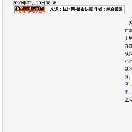
2009年07月29日08:36
来源：
杭州网-都市快报
作者：综合报道
7
一
广
上
乔
续实
小
及
务
区
田
龙