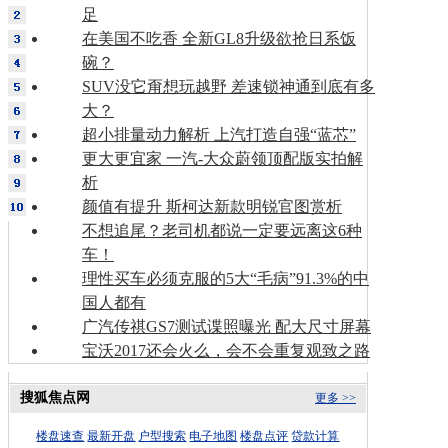
足
在美国不吃香 全新GL8升级欲抢日系饭
碗？
SUV没它甭想玩越野 差速锁神通到底有多
大？
超小排量动力解析 上汽打造自强“蓝芯”
更大更宜家 一汽-大众蔚领顶配版实拍解
析
颜值有提升 斯柯达新款明锐官图赏析
不想追尾？老司机都说一定要远离这6种
车！
理性买车必须克服的5大“毛病”91.3%的中
国人都有
广汽传祺GS7测试谍照曝光 配大尺寸屏幕
宝沃2017还会火么，会不会重复观致之路
搜狐焦点网
更多 >>
楼盘速查
最新开盘
户型搜索
电子地图
楼盘点评
贷款计算