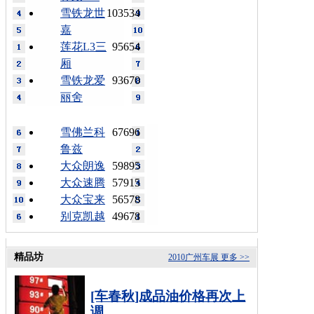
雪铁龙世
103534
嘉
莲花L3三
95654
厢
雪铁龙爱
93670
丽舍
雪佛兰科
67696
鲁兹
大众朗逸
59895
大众速腾
57915
大众宝来
56578
别克凯越
49678
精品坊
2010广州车展
更多 >>
[车春秋]成品油价格再次上
调