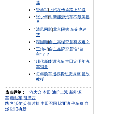
荐
管学军
|
上汽在传承路上加速
张少华
|
对新能源汽车不限牌摇
号
清风网影
|
北京限购 车企也迷
茫
程国顺
|
自主高端究竟有多难？
王灿彬
|
自主品牌究竟谁"自
主"了？
现代新能源汽车
|
丰田定明年汽
车销量
每年购车指标将动态调整
|
管欣
教授
热点标签：
一汽大众
本田
油价上涨
新能源
车
电动车
凯泽西
路虎
沃尔沃
保时捷
丰田召回
比亚迪
停车费
自
燃
以旧换新