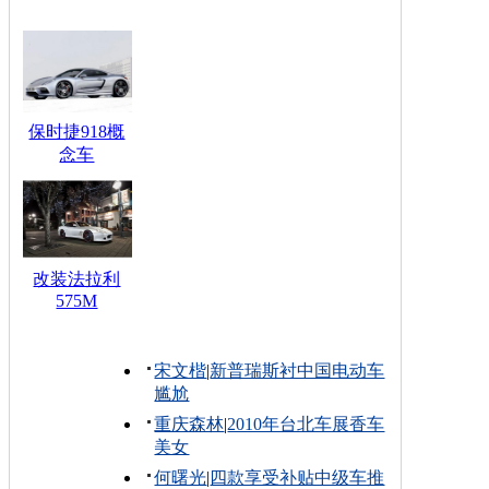
保时捷918概
念车
改装法拉利
575M
宋文楷
|
新普瑞斯衬中国电动车
尴尬
重庆森林
|
2010年台北车展香车
美女
何曙光
|
四款享受补贴中级车推