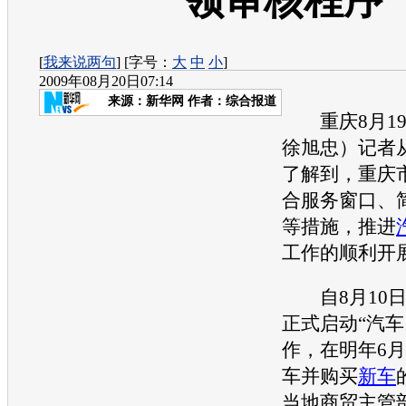
领审核程序
[
我来说两句
] [字号：
大
中
小
]
2009年08月20日07:14
来源：
新华网
作者：综合报道
重庆8月19
徐旭忠）记者
了解到，重庆
合服务窗口、
等措施，推进
工作的顺利开
自8月10日
正式启动“
汽车
作，在明年6月
车并购买
新车
当地商贸主管