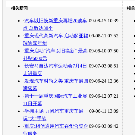
豆瓣
相关新闻
相关
转发至：
·
汽车以旧换新重庆再增20购车
09-08-15 10:39
点 总数达38个
·
重庆现代高新汽车 启动起亚福
09-08-11 07:52
瑞迪嘉年华
·
重庆启动"汽车以旧换新" 最高
09-08-10 07:50
补贴6000元
·
长安马自达汽车运动会7月4日
09-07-03 08:51
走进重庆
·
发现汽车时尚之美 重庆车展圆
09-06-24 12:36
满落幕
·
第十一届重庆国际汽车工业展
09-06-12 07:21
11日开幕
·
坐拥主场 力帆汽车重庆车展
09-06-11 13:09
玩"大"手笔
·
重庆:相信通用汽车在华合资企
09-06-03 09:42
业服务