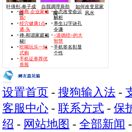
叶倩彤-奉子成
自我调理肩劲
如何改变居家
禅商-企业家修
心态改变命运
婚
腰
风水
炼!
解析
经穴健康1点
养生12字诀孔
通-头
令谦
禅-和谐家庭揭
<道德经>的大
秘!
智慧
吃喝玩乐一站
手机签名彰显
式购
个性
手机证券荐优
质股
设置首页
-
搜狗输入法
-
客服中心
-
联系方式
-
保
绍
-
网站地图
-
全部新闻