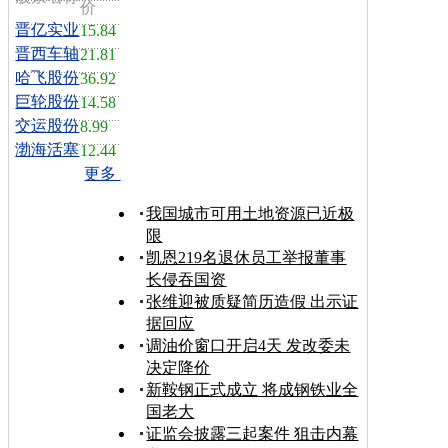
价
晋亿实业
15.84
晋西车轴
21.81
哈飞股份
36.92
巨轮股份
14.58
交运股份
8.99
渤海活塞
12.44
更多
我国城市可用土地资源已近极
限
凯恩219名退休员工举报董事
长侵吞国资
张维迎被质疑简历造假 出示证
据回应
调油价窗口开启4天 发改委未
决定降价
新鞍钢正式成立 将成钢铁业全
国老大
证监会披露三起案件 狙击内幕