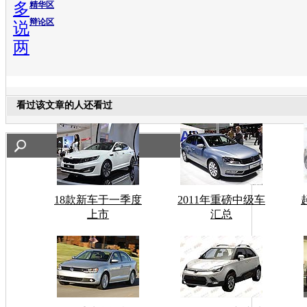
多
精华区
辩论区
说
两
看过该文章的人还看过
18款新车于一季度
2011年重磅中级车
上市
汇总