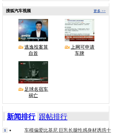
搜狐汽车视频
更多 >>
逃逸投案算
上网可申请
自首
车牌
足球名宿车
祸亡
新闻排行
跟帖排行
车模偏爱比基尼 巨乳长腿性感身材诱惑十