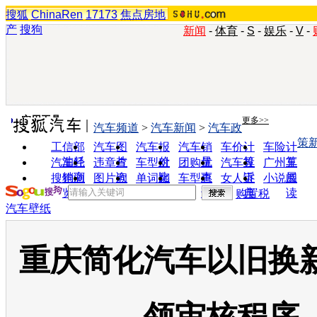
搜狐
ChinaRen
17173
焦点房地
产
搜狗
新闻
-
体育
-
S
-
娱乐
-
V
-
实用工具
更多>>
汽车频道
>
汽车新闻
>
汽车政
策
工信部
汽车图
汽车报
汽车销
车价计
车险计
油耗
片
价
量
算
算
汽车经
违章查
车型对
团购优
汽车投
广州车
销商
询
比
惠
诉
展
搜狗浏
图片欣
单词翻
车型查
女人宝
小说阅
览器
赏
译
询
典
读
购置税
汽车壁纸
重庆简化汽车以旧换