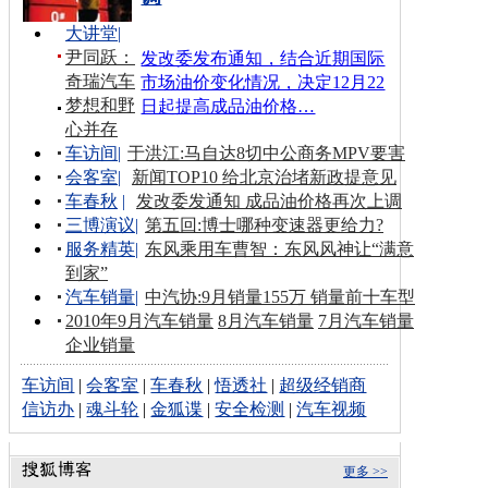
大讲堂
|
尹同跃：
发改委发布通知，结合近期国际
奇瑞汽车
市场油价变化情况，决定12月22
梦想和野
日起提高成品油价格…
心并存
车访间
|
于洪江:马自达8切中公商务MPV要害
会客室
|
新闻TOP10 给北京治堵新政提意见
车春秋
|
发改委发通知 成品油价格再次上调
三博演议
|
第五回:博士哪种变速器更给力?
服务精英
|
东风乘用车曹智：东风风神让“满意
到家”
汽车销量
|
中汽协:9月销量155万 销量前十车型
2010年9月汽车销量
8月汽车销量
7月汽车销量
企业销量
车访间
|
会客室
|
车春秋
|
悟透社
|
超级经销商
信访办
|
魂斗轮
|
金狐谍
|
安全检测
|
汽车视频
更多 >>