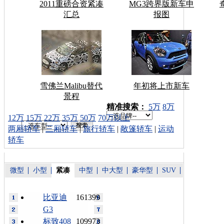
2011重磅合资紧凑
MG3跨界版新车申
汇总
报图
雪佛兰Malibu替代
年初将上市新车
景程
车型搜索：
精准搜索：
5万
8万
12万
15万
22万
35万
50万
70万以上
两厢轿车
|
三厢轿车
|
旅行轿车
|
敞篷轿车
|
运动
轿车
微型
小型
紧凑
中型
中大型
豪华型
SUV
比亚迪
161399
G3
标致408
109973