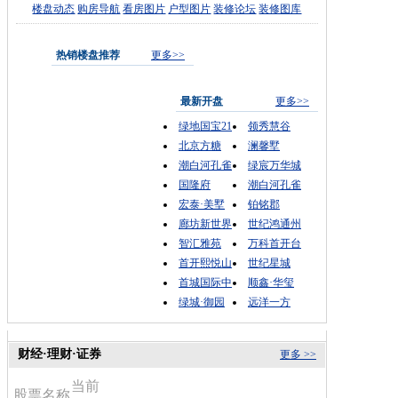
楼盘动态
购房导航
看房图片
户型图片
装修论坛
装修图库
热销楼盘推荐
更多>>
最新开盘
更多>>
绿地国宝21
领秀慧谷
北京方糖
澜馨墅
潮白河孔雀
绿宸万华城
国隆府
潮白河孔雀
宏泰·美墅
铂铭郡
廊坊新世界
世纪鸿通州
智汇雅苑
万科首开台
首开熙悦山
世纪星城
首城国际中
顺鑫·华玺
绿城·御园
远洋一方
财经·理财·证券
更多 >>
当前
股票名称