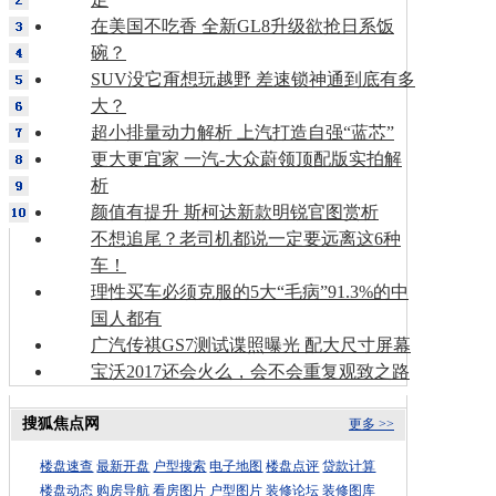
在美国不吃香 全新GL8升级欲抢日系饭
碗？
SUV没它甭想玩越野 差速锁神通到底有多
大？
超小排量动力解析 上汽打造自强“蓝芯”
更大更宜家 一汽-大众蔚领顶配版实拍解
析
颜值有提升 斯柯达新款明锐官图赏析
不想追尾？老司机都说一定要远离这6种
车！
理性买车必须克服的5大“毛病”91.3%的中
国人都有
广汽传祺GS7测试谍照曝光 配大尺寸屏幕
宝沃2017还会火么，会不会重复观致之路
搜狐焦点网
更多 >>
楼盘速查
最新开盘
户型搜索
电子地图
楼盘点评
贷款计算
楼盘动态
购房导航
看房图片
户型图片
装修论坛
装修图库