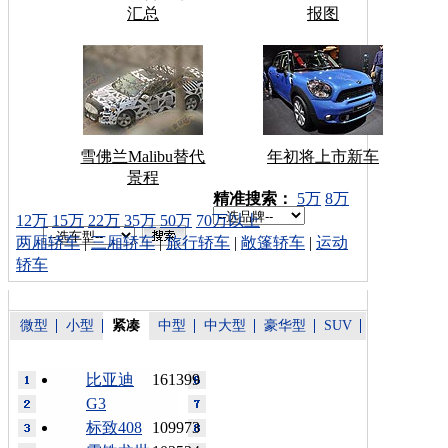
汇总
报图
雪佛兰Malibu替代
年初将上市新车
景程
车型搜索：
精准搜索：
5万
8万
12万
15万
22万
35万
50万
70万以上
两厢轿车
|
三厢轿车
|
旅行轿车
|
敞篷轿车
|
运动
轿车
微型
小型
紧凑
中型
中大型
豪华型
SUV
比亚迪
161399
G3
标致408
109973