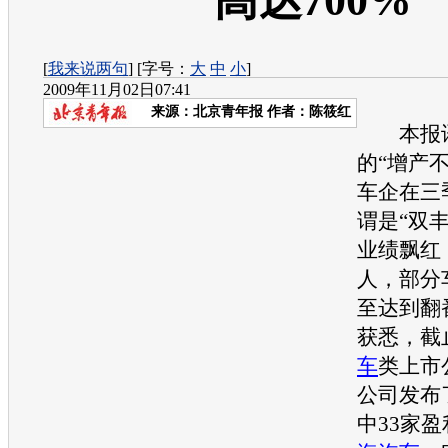
高达700%
[
我来说两句
] [字号：
大
中
小
]
2009年11月02日07:41
来源：
北京青年报
作者：陈筱红
本报讯
的“增产
车企在三
谓是“双
业绩飘红
人，部分
至达到翻
获悉，截
车
类上市
公司发布
中33家