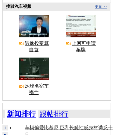
搜狐汽车视频
更多 >>
逃逸投案算
上网可申请
自首
车牌
足球名宿车
祸亡
新闻排行
跟帖排行
车模偏爱比基尼 巨乳长腿性感身材诱惑十
足