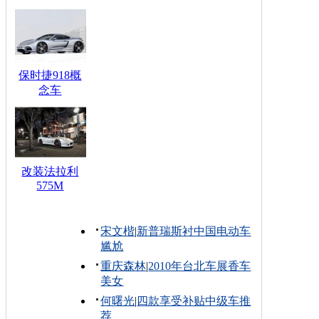
保时捷918概
念车
改装法拉利
575M
宋文楷
|
新普瑞斯衬中国电动车
尴尬
重庆森林
|
2010年台北车展香车
美女
何曙光
|
四款享受补贴中级车推
荐