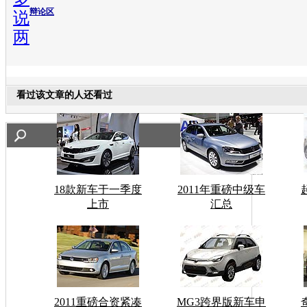
辩论区
说
两
看过该文章的人还看过
18款新车于一季度
2011年重磅中级车
上市
汇总
2011重磅合资紧凑
MG3跨界版新车申