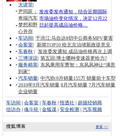
大讲堂
|
尹同跃：
发改委发布通知，结合近期国际
奇瑞汽车
市场油价变化情况，决定12月22
梦想和野
日起提高成品油价格…
心并存
车访间
|
于洪江:马自达8切中公商务MPV要害
会客室
|
新闻TOP10 给北京治堵新政提意见
车春秋
|
发改委发通知 成品油价格再次上调
三博演议
|
第五回:博士哪种变速器更给力?
服务精英
|
东风乘用车曹智：东风风神让“满意
到家”
汽车销量
|
中汽协:9月销量155万 销量前十车型
2010年9月汽车销量
8月汽车销量
7月汽车销量
企业销量
车访间
|
会客室
|
车春秋
|
悟透社
|
超级经销商
信访办
|
魂斗轮
|
金狐谍
|
安全检测
|
汽车视频
更多 >>