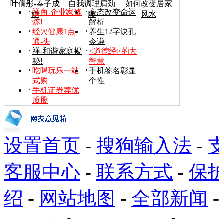
叶倩彤-奉子成
自我调理肩劲
如何改变居家
禅商-企业家修
心态改变命运
婚
腰
风水
炼!
解析
经穴健康1点
养生12字诀孔
通-头
令谦
禅-和谐家庭揭
<道德经>的大
秘!
智慧
吃喝玩乐一站
手机签名彰显
式购
个性
手机证券荐优
质股
设置首页
-
搜狗输入法
-
客服中心
-
联系方式
-
保
绍
-
网站地图
-
全部新闻