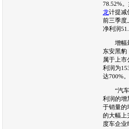
78.52
龙
计提减
前三季度
净利润51
增幅最
东安
黑豹
属于上市
利润为15
达700%
“
汽
利润的增
于销量的
的大幅上
度车企业