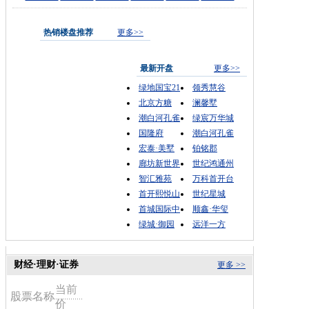
热销楼盘推荐
更多>>
最新开盘
更多>>
绿地国宝21
领秀慧谷
北京方糖
澜馨墅
潮白河孔雀
绿宸万华城
国隆府
潮白河孔雀
宏泰·美墅
铂铭郡
廊坊新世界
世纪鸿通州
智汇雅苑
万科首开台
首开熙悦山
世纪星城
首城国际中
顺鑫·华玺
绿城·御园
远洋一方
财经·理财·证券
更多 >>
当前
股票名称
价