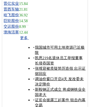
晋亿实业
15.84
晋西车轴
21.81
哈飞股份
36.92
巨轮股份
14.58
交运股份
8.99
渤海活塞
12.44
更多
我国城市可用土地资源已近极
限
凯恩219名退休员工举报董事
长侵吞国资
张维迎被质疑简历造假 出示证
据回应
调油价窗口开启4天 发改委未
决定降价
新鞍钢正式成立 将成钢铁业全
国老大
证监会披露三起案件 狙击内幕
交易