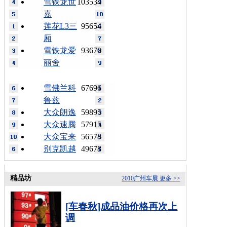
雪铁龙世
103534
嘉
莲花L3三
95654
厢
雪铁龙爱
93670
丽舍
雪佛兰科
67696
鲁兹
大众朗逸
59895
大众速腾
57915
大众宝来
56578
别克凯越
49678
精品坊
2010广州车展
更多 >>
[车春秋]成品油价格再次上
调