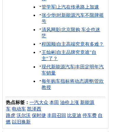
管学军
|
上汽在传承路上加速
张少华
|
对新能源汽车不限牌摇
号
清风网影
|
北京限购 车企也迷
茫
程国顺
|
自主高端究竟有多难？
王灿彬
|
自主品牌究竟谁"自
主"了？
现代新能源汽车
|
丰田定明年汽
车销量
每年购车指标将动态调整
|
管欣
教授
热点标签：
一汽大众
本田
油价上涨
新能源
车
电动车
凯泽西
路虎
沃尔沃
保时捷
丰田召回
比亚迪
停车费
自
燃
以旧换新