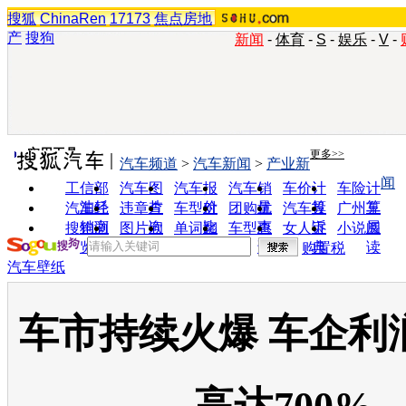
搜狐
ChinaRen
17173
焦点房地
产
搜狗
新闻
-
体育
-
S
-
娱乐
-
V
-
实用工具
更多>>
汽车频道
>
汽车新闻
>
产业新
闻
工信部
汽车图
汽车报
汽车销
车价计
车险计
油耗
片
价
量
算
算
汽车经
违章查
车型对
团购优
汽车投
广州车
销商
询
比
惠
诉
展
搜狗浏
图片欣
单词翻
车型查
女人宝
小说阅
览器
赏
译
询
典
读
购置税
汽车壁纸
车市持续火爆 车企利