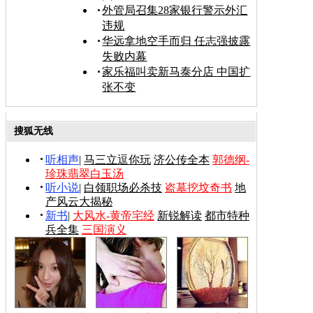
外管局召集28家银行警示外汇
违规
华远拿地空手而归 任志强披露
失败内幕
家乐福叫卖新马泰分店 中国扩
张不变
搜狐无线
听相声
|
马三立逗你玩
济公传全本
郭德纲-
珍珠翡翠白玉汤
听小说
|
白领职场必杀技
盗墓挖坟奇书
地
产风云大揭秘
新书
|
大风水-黄帝宅经
新锐解读
都市特种
兵全集
三国演义