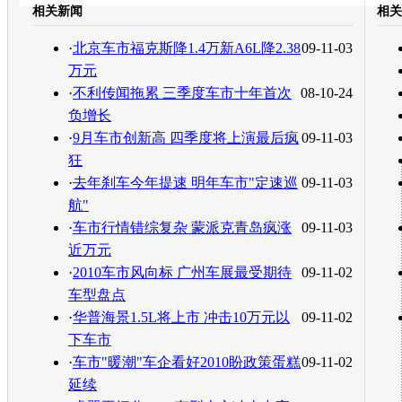
相关新闻
相关
转发至：
·
北京车市福克斯降1.4万新A6L降2.38
09-11-03
万元
·
不利传闻拖累 三季度车市十年首次
08-10-24
负增长
·
9月车市创新高 四季度将上演最后疯
09-11-03
狂
·
去年刹车今年提速 明年车市"定速巡
09-11-03
航"
·
车市行情错综复杂 蒙派克青岛疯涨
09-11-03
近万元
·
2010车市风向标 广州车展最受期待
09-11-02
车型盘点
·
华普海景1.5L将上市 冲击10万元以
09-11-02
下车市
·
车市"暖潮"车企看好2010盼政策蛋糕
09-11-02
延续