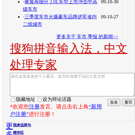
·
睿翼再细分 2.0L车型上市冲击中高
09-10-30
级车市
·
三季度车市火爆豪车品牌进军省内
09-10-27
二线城市
更多关于
车市 季报
的新闻>>
搜狗拼音输入法，中文
处理专家
隐藏地址
设为辩论话题
*欢迎您
注册
发言。请点击右上角
“新用
户注册”
进行注册！
更
我来说两句
多
精华区