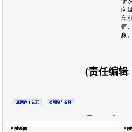
研
向
车
值
象
(责任编辑
开心网
人人网
豆瓣
相关新闻
相关