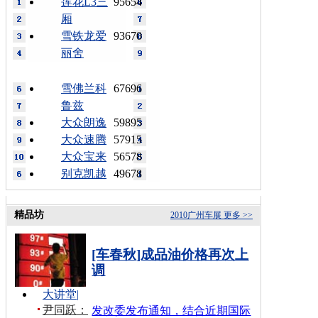
莲花L3三
95654
厢
雪铁龙爱
93670
丽舍
雪佛兰科
67696
鲁兹
大众朗逸
59895
大众速腾
57915
大众宝来
56578
别克凯越
49678
精品坊
2010广州车展
更多 >>
[车春秋]成品油价格再次上
调
大讲堂
|
尹同跃：
发改委发布通知，结合近期国际