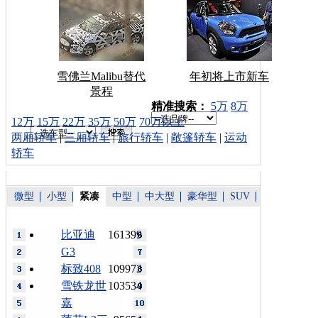
雪佛兰Malibu替代
年初将上市新车
景程
车型搜索：
精准搜索：
5万
8万
12万
15万
22万
35万
50万
70万以上
两厢轿车
|
三厢轿车
|
旅行轿车
|
敞篷轿车
|
运动
轿车
微型
小型
紧凑
中型
中大型
豪华型
SUV
比亚迪
161399
G3
标致408
109973
雪铁龙世
103534
嘉