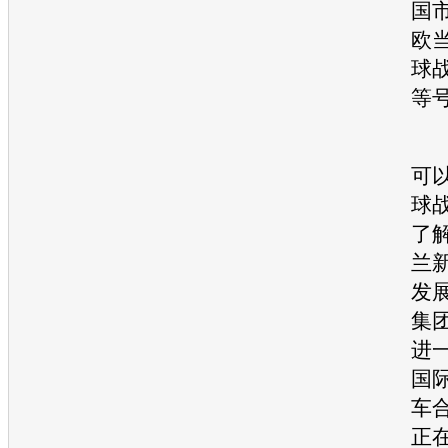
国
欧
球
等
第
可
球
了解
兰
发
集
进
国
车
正