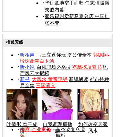
华远拿地空手而归 任志强披露
失败内幕
家乐福叫卖新马泰分店 中国扩
张不变
搜狐无线
听相声
|
马三立逗你玩
济公传全本
郭德纲-
珍珠翡翠白玉汤
听小说
|
白领职场必杀技
盗墓挖坟奇书
地
产风云大揭秘
新书
|
大风水-黄帝宅经
新锐解读
都市特种
兵全集
三国演义
叶倩彤-奉子成
自我调理肩劲
如何改变居家
禅商-企业家修
心态改变命运
婚
腰
风水
炼!
解析