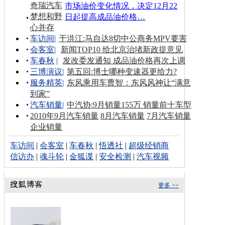
奇瑞汽车
市场油价变化情况，决定12月22
梦想和野
日起提高成品油价格…
心并存
车访间
|
于洪江:马自达8切中公商务MPV要害
会客室
|
新闻TOP10 给北京治堵新政提意见
车春秋
|
发改委发通知 成品油价格再次上调
三博演议
|
第五回:博士哪种变速器更给力?
服务精英
|
东风乘用车曹智：东风风神让“满意
到家”
汽车销量
|
中汽协:9月销量155万 销量前十车型
2010年9月汽车销量
8月汽车销量
7月汽车销量
企业销量
车访间
|
会客室
|
车春秋
|
悟透社
|
超级经销商
信访办
|
魂斗轮
|
金狐谍
|
安全检测
|
汽车视频
更多 >>