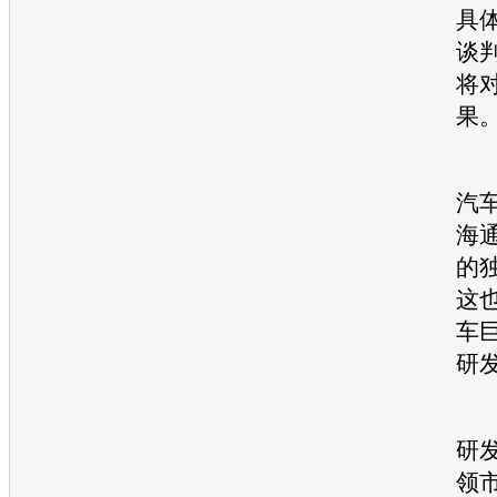
具
谈
将
果。
这
汽
海
的
这
车
研
当
研
领