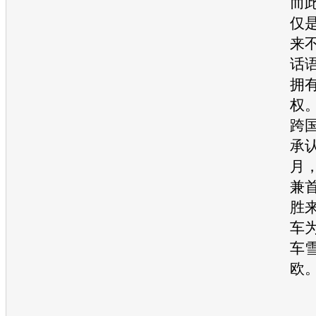
而
仅
来
话
拥
权
跨
承
月
兼
胜
车
车
欧
。
如