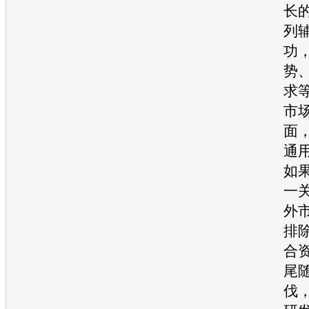
长
列
功
势
求
市
面
通
如
一
外
排
合
尾
伐