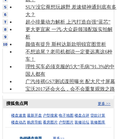
SUV没它甭想玩越野 差速锁神通到底有多
大？
超小排量动力解析 上汽打造自强“蓝芯”
更大更宜家 一汽-大众蔚领顶配版实拍解
析
颜值有提升 斯柯达新款明锐官图赏析
不想追尾？老司机都说一定要远离这6种
车！
理性买车必须克服的5大“毛病”91.3%的中
国人都有
广汽传祺GS7测试谍照曝光 配大尺寸屏幕
宝沃2017还会火么，会不会重复观致之路
搜狐焦点网
更多 >>
楼盘速查
最新开盘
户型搜索
电子地图
楼盘点评
贷款计算
楼盘动态
购房导航
看房图片
户型图片
装修论坛
装修图库
热销楼盘推荐
更多>>