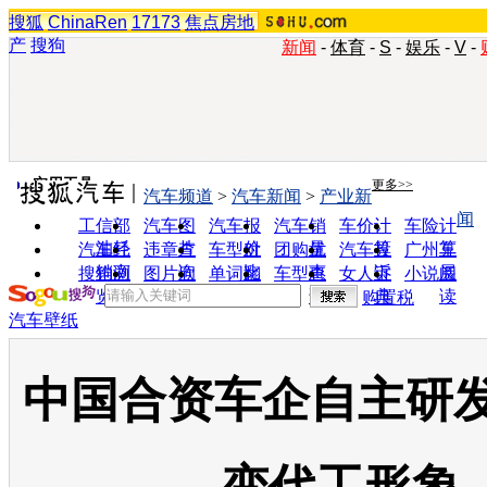
搜狐
ChinaRen
17173
焦点房地
产
搜狗
新闻
-
体育
-
S
-
娱乐
-
V
-
实用工具
更多>>
汽车频道
>
汽车新闻
>
产业新
闻
工信部
汽车图
汽车报
汽车销
车价计
车险计
油耗
片
价
量
算
算
汽车经
违章查
车型对
团购优
汽车投
广州车
销商
询
比
惠
诉
展
搜狗浏
图片欣
单词翻
车型查
女人宝
小说阅
览器
赏
译
询
典
读
购置税
汽车壁纸
中国合资车企自主研发