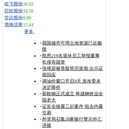
哈飞股份
36.92
巨轮股份
14.58
交运股份
8.99
渤海活塞
12.44
更多
我国城市可用土地资源已近极
限
凯恩219名退休员工举报董事
长侵吞国资
张维迎被质疑简历造假 出示证
据回应
调油价窗口开启4天 发改委未
决定降价
新鞍钢正式成立 将成钢铁业全
国老大
证监会披露三起案件 狙击内幕
交易
外管局召集28家银行警示外汇
违规