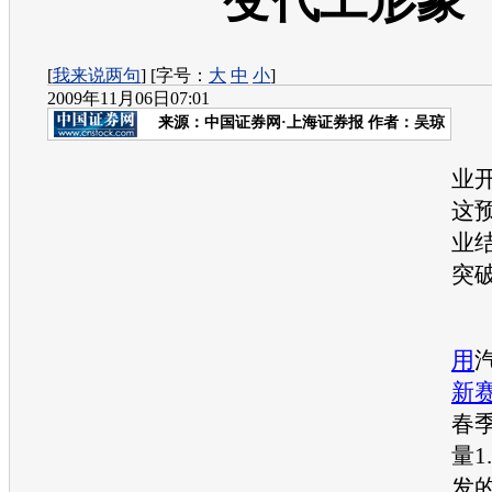
变代工形象
[
我来说两句
] [字号：
大
中
小
]
2009年11月06日07:01
来源：
中国证券网·上海证券报
作者：吴琼
中
业
这
业
突
日
用
新
春
量1
发的