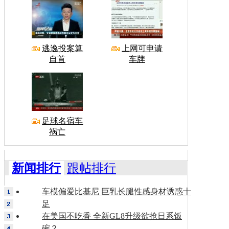
逃逸投案算
上网可申请
自首
车牌
足球名宿车
祸亡
新闻排行
跟帖排行
车模偏爱比基尼 巨乳长腿性感身材诱惑十
足
在美国不吃香 全新GL8升级欲抢日系饭
碗？