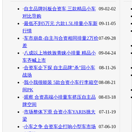
转发至：
·
自主品牌叫板合资车 三款精品小车
09-02-02
对比导购
·
最低不到5万元 六款1.5L排量小车新
09-11-05
行情
·
车市崩盘-自主与合资相同排量2万价
07-09-28
差
·
八成以上地铁族青睐小排量 精品小
09-04-24
车齐喊上市
·
合资车企下探 自主品牌"杀"回小车
08-11-26
战场
·
我小我很能装 5款合资小车行李箱空
08-08-21
间PK
·
观察 合资高端小排量车挤压自主品
08-03-18
牌空间
·
市场整体下滑 合资小车YARIS挑大
07-11-19
梁
·
小车之争 合资车企打响小型车市场
07-06-10