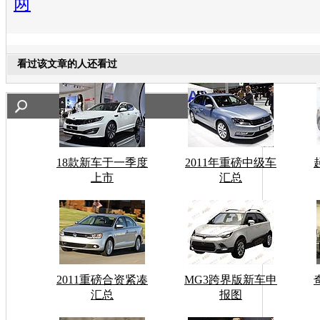
两
看过该文章的人还看过
18款新车于一季度
2011年重磅中级车
上市
汇总
2011重磅合资紧凑
MG3跨界版新车申
汇总
报图