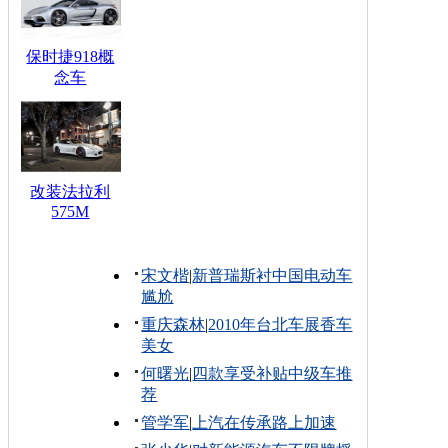
保时捷918概
念车
改装法拉利
575M
宋文楷
|
新普瑞斯衬中国电动车
尴尬
重庆森林
|
2010年台北车展香车
美女
何曙光
|
四款享受补贴中级车推
荐
管学军
|
上汽在传承路上加速