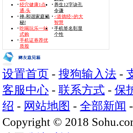
经穴健康1点
养生12字诀孔
通-头
令谦
禅-和谐家庭揭
<道德经>的大
秘!
智慧
吃喝玩乐一站
手机签名彰显
式购
个性
手机证券荐优
质股
设置首页
-
搜狗输入法
-
客服中心
-
联系方式
-
保
绍
-
网站地图
-
全部新闻
Copyright
©
2018 Sohu.com