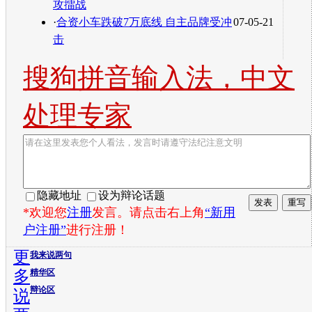
攻擂战
·
合资小车跌破7万底线 自主品牌受冲
07-05-21
击
搜狗拼音输入法，中文
处理专家
隐藏地址
设为辩论话题
*欢迎您
注册
发言。请点击右上角
“新用
户注册”
进行注册！
更
我来说两句
多
精华区
辩论区
说