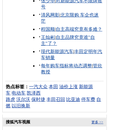
张少华
|
对新能源汽车不限牌摇
号
清风网影
|
北京限购 车企也迷
茫
程国顺
|
自主高端究竟有多难？
王灿彬
|
自主品牌究竟谁"自
主"了？
现代新能源汽车
|
丰田定明年汽
车销量
每年购车指标将动态调整
|
管欣
教授
热点标签：
一汽大众
本田
油价上涨
新能源
车
电动车
凯泽西
路虎
沃尔沃
保时捷
丰田召回
比亚迪
停车费
自
燃
以旧换新
搜狐汽车视频
更多 >>