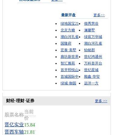
最新开盘
更多>>
绿地国宝21
领秀慧谷
北京方糖
澜馨墅
潮白河孔雀
绿宸万华城
国隆府
潮白河孔雀
宏泰·美墅
铂铭郡
廊坊新世界
世纪鸿通州
智汇雅苑
万科首开台
首开熙悦山
世纪星城
首城国际中
顺鑫·华玺
绿城·御园
远洋一方
财经·理财·证券
更多 >>
当前
股票名称
价
晋亿实业
15.84
晋西车轴
21.81