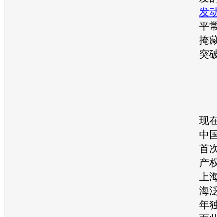
发
平
掩
突
第
现
中
首
产
上
海
年