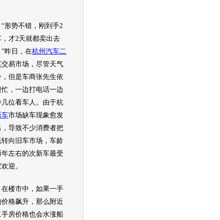
形势不错，刚到手2
车，才2天就都卖出去
。”昨日，在
杭州
汽车
二
车
交易市场，尽管天气
冷，但是车商张先生依
很忙，一边打电话一边
待几位看车人。由于杭
新车
市场缺车现象愈发
出，导致不少消费者把
光转向旧车市场，车龄
两年左右的次
新车
最受
家欢迎。
楼市中，如果一手
的价格飙升，那么附近
二手房价格也会水涨船