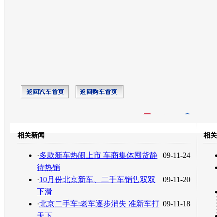
开心网
人人网
豆瓣
相关新闻
相关
转发至：
·
多款新车热闹上市 车商集体囤货静
09-11-24
待热销
·
10月份北京新车、二手车销售双双
09-11-20
下滑
·
北京二手车:老车逐步消失 准新车打
09-11-18
天下