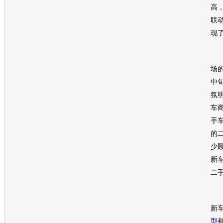
高
联
现
场
中
氛
车商
手
的
少
新
二
他
新
型