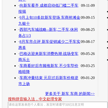
·
向新车看齐 成都启动低门槛二手车
09-11-09
按揭
·
9月上旬10多款新车登场 车商抢滩金
09-09-15
九银十
·
西部汽车城战略--新车,二手车,休闲
09-08-25
各占1/3
·
8月车市点评 新车促销减少二手车实
09-08-17
惠多
·
巴格达迎来新车消费热潮 战场变车
09-05-26
商乐土
·
车商看好后市频推新车 不少车型价
09-03-25
格暗降
·
车商冲量结束 元旦过后新车价格逆
09-01-20
市上扬
更多关于
新车 车商
的新闻>>
搜狗拼音输入法，中文处理专家