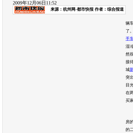
2009年12月06日11:52
来源：
杭州网-都市快报
作者：综合报道
“
辆
了
手
湿
然
接
城
突
目
在
买
在
房
的