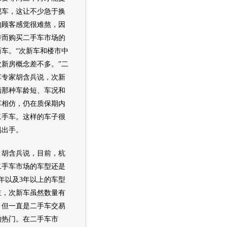
现车，这让不少急于换
的顾客感觉很难熬，因
转而购买
二手车
市场的
新车
。“次
新车
和楼市中
次新房概念差不多。”
二
车
专家胡含兵说，次
新
指那种车龄短、车况和
车
相仿，仍在质保期内
二手车
。这样的车子很
易出手。
含兵说，目前，杭
二手车
市场的
车型
还是
3年以及3年以上的
车型
主，次
新车
虽然数量有
，但一直是
二手车
交易
的热门。在
二手车
市