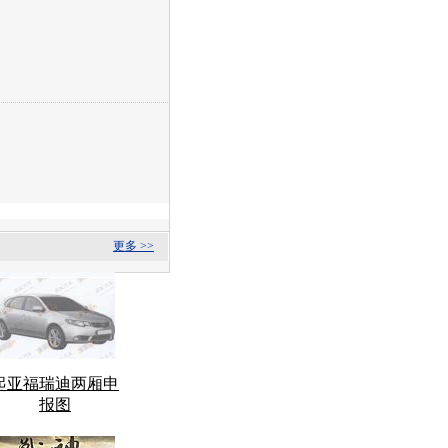
更多 >>
起亚福瑞迪两厢申
报图