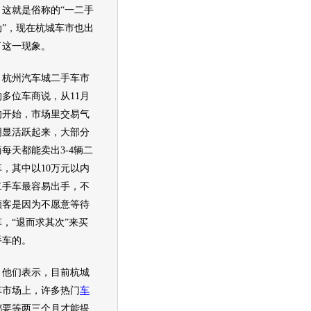
，这就是俗称的“一二手
动”，现在杭城车市也出
了这一现象。
杭州
汽车
城
二手车
市
的多位车商说，从11月
旬开始，市场里交易气
明显活跃起来，大部分
每天都能卖出3-4辆
二
车
，其中以10万元以内
二手车
最容易出手，不
顾客是因为不愿意等待
车
，“退而求其次”来买
手车
的。
们表示，目前杭城
车
市场上，许多热门
车
都要等两三个月才能提