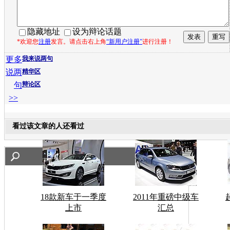
隐藏地址
设为辩论话题
*欢迎您
注册
发言。请点击右上角
“新用户注册”
进行注册！
更多
我来说两句
说两
精华区
句
辩论区
>>
看过该文章的人还看过
18款新车于一季度
2011年重磅中级车
上市
汇总