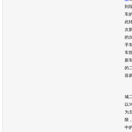
到
车
此
次
的
手
车
新
的
容
胡
城
以
为
限
中