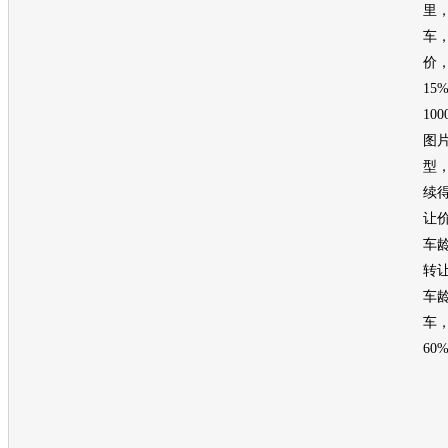
里
车
价
15
10
图片
型
续得
让价
车
转
车
车
60