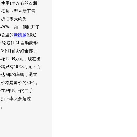
，使用1年左右的次
新
，按照同型号
新车
售
，折旧率大约为
%-20%，如一辆刚开了
00公里的
新凯越
[综述
 论坛]1.6L自动豪华
，3个月前办好全部手
花12.98万元，现在出
格只有10.98万元；而
龄达3年的车辆，通常
让价格是原价的50%，
龄在3年以上的
二手
，折旧率大多超过
%。