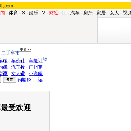
新闻
-
体育
-
S
-
娱乐
-
V
-
财经
-
IT
-
汽车
-
房产
-
家居
-
女人
-
视
更多>>
>
二手车市
场
车销
车价计
车险计
量
算
算
购优
汽车投
广州车
惠
诉
展
型查
女人宝
小说阅
询
典
读
购置税
车最受欢迎