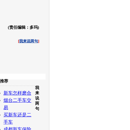
(责任编辑：多玛)
[
我来说两句
]
收起
推荐
我
白社会
百度i贴吧
新车怎样磨合
来
说
烟台二手车交
两
易
句
买新车还是二
手车
成都新车保险