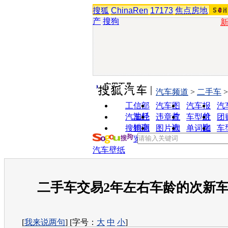
搜狐
ChinaRen
17173
焦点房地
产
搜狗
实用工具
汽车频道
>
二手车
工信部
汽车图
汽车报
汽
油耗
片
价
汽车经
违章查
车型对
团
销商
询
比
搜狗浏
图片欣
单词翻
车
览器
赏
译
汽车壁纸
二手车交易2年左右车龄的次新
[
我来说两句
] [字号：
大
中
小
]