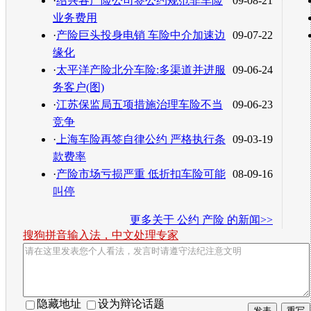
·
绍兴各产险公司签公约规范非车险
09-08-21
业务费用
·
产险巨头投身电销 车险中介加速边
09-07-22
缘化
·
太平洋产险北分车险:多渠道并进服
09-06-24
务客户(图)
·
江苏保监局五项措施治理车险不当
09-06-23
竞争
·
上海车险再签自律公约 严格执行条
09-03-19
款费率
·
产险市场亏损严重 低折扣车险可能
08-09-16
叫停
更多关于
公约 产险
的新闻>>
搜狗拼音输入法，中文处理专家
隐藏地址
设为辩论话题