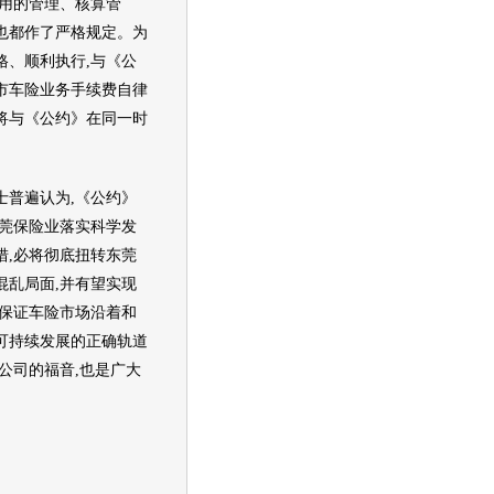
用的管理、核算管
也都作了严格规定。为
格、顺利执行,与《公
市
车险
业务手续费自律
将与《公约》在同一时
普遍认为,《公约》
东莞保险业落实科学发
措,必将彻底扭转东莞
混乱局面,并有望实现
,保证
车险
市场沿着和
可持续发展的正确轨道
公司的福音,也是广大
。