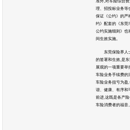
准外,对
车险
综合费
理、招投标业务等
保证《公约》的严
约》配套的《东莞
公约实施细则》也
间生效实施。
东莞保险界人士
的签署和生效,是
展观的一项重要举
车险
业务手续费的
车险
业务扭亏为盈
谐、健康、有序和
前进,这既是各产险
车险
消费者的福音