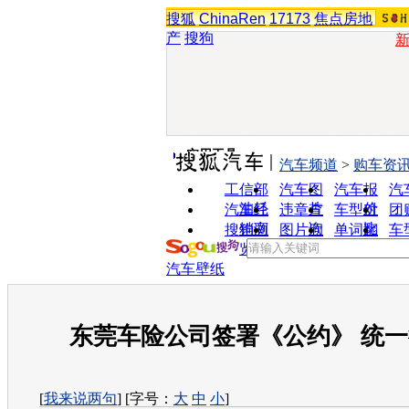
搜狐
ChinaRen
17173
焦点房地
产
搜狗
实用工具
汽车频道
>
购车资
工信部
汽车图
汽车报
汽
油耗
片
价
汽车经
违章查
车型对
团
销商
询
比
搜狗浏
图片欣
单词翻
车
览器
赏
译
汽车壁纸
东莞车险公司签署《公约》 统
[
我来说两句
] [字号：
大
中
小
]