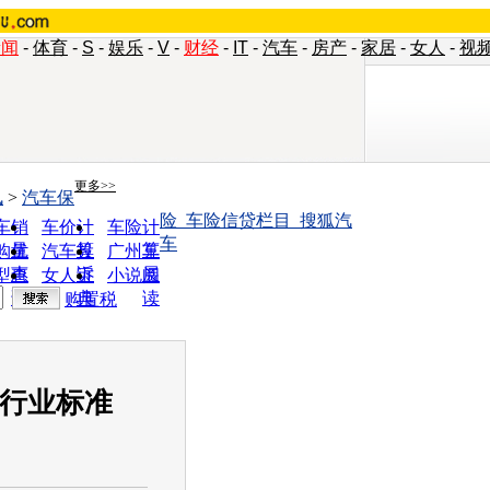
新闻
-
体育
-
S
-
娱乐
-
V
-
财经
-
IT
-
汽车
-
房产
-
家居
-
女人
-
视
更多>>
讯
>
汽车保
险_车险信贷栏目_搜狐汽
车销
车价计
车险计
车
量
算
算
购优
汽车投
广州车
惠
诉
展
型查
女人宝
小说阅
询
典
读
购置税
一行业标准