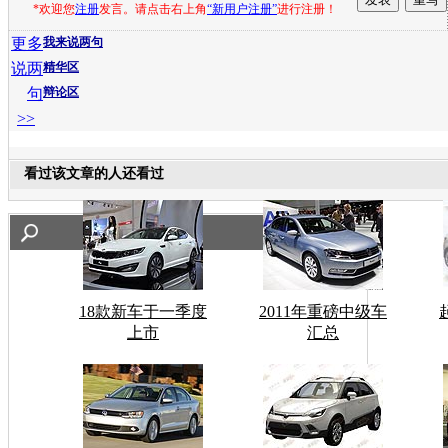
*欢迎您
注册
发言。请点击右上角
“新用户注册”
进行注册！
更多
我来说两句
说两
精华区
句
辩论区
>>
看过该文章的人还看过
18款新车于一季度
2011年重磅中级车
上市
汇总