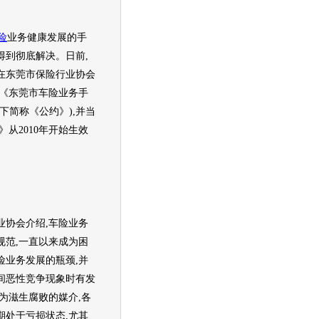
险
业务健康发展的手
得到彻底解决。日前,
在东莞市保险行业协会
署《东莞市
车险
业务手
下简称《公约》),并当
》从2010年开始生效
协会介绍,
车险
业务
规范,一直以来成为困
险
业务发展的瓶颈,并
间恶性竞争现象时有发
为滋生腐败的媒介,各
期处于亏损状态,尤其