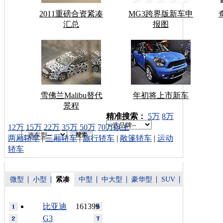
2011重磅合资紧凑
MG3跨界版新车申
汇总
报图
雪佛兰Malibu替代
年初将上市新车
景程
车型搜索：
精准搜索：
5万
8万
12万
15万
22万
35万
50万
70万以上
两厢轿车
|
三厢轿车
|
旅行轿车
|
敞篷轿车
|
运动
轿车
微型
小型
紧凑
中型
中大型
豪华型
SUV
比亚迪
161399
G3