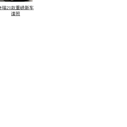
奇瑞21款重磅新车
谍照