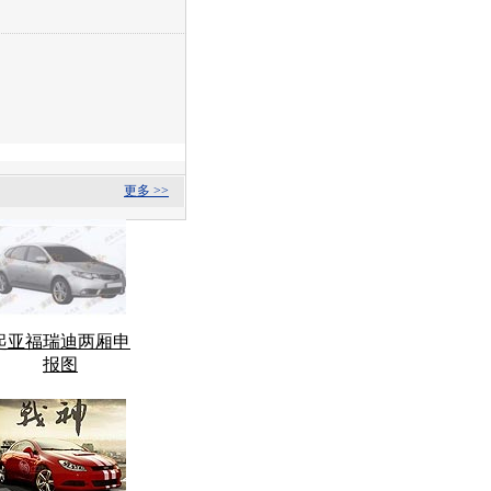
更多 >>
起亚福瑞迪两厢申
报图