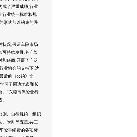
构成了严重威胁,行业
全行业统一标准和规
公约形式加以约束的呼
状况,保证
车险
市场
和可持续发展,各产险
讨和磋商,开展了广泛
行业协会的支持下,达
了最后的《公约》文
鉴学习了周边地市和长
验。”东莞市保险业行
露。
则、自律规约、组织
法、附则等五章,共三
车险
手续费的各项标