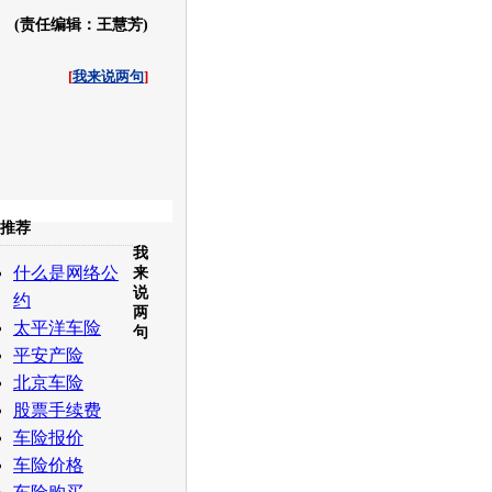
(责任编辑：王慧芳)
[
我来说两句
]
收起
推荐
我
白社会
百度i贴吧
什么是网络公
来
说
约
两
太平洋车险
句
平安产险
北京车险
股票手续费
车险报价
车险价格