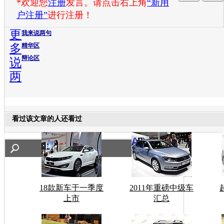
*欢迎您
注册
发言。请点击右上角
“新用
户注册”
进行注册！
更
我来说两句
多
精华区
辩论区
说
两
看过该文章的人还看过
18款新车于一季度
2011年重磅中级车
上市
汇总