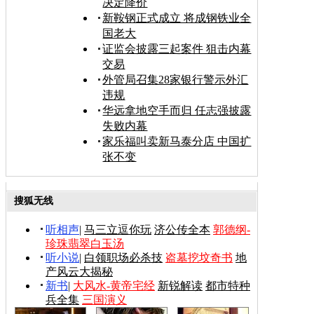
决定降价
新鞍钢正式成立 将成钢铁业全
国老大
证监会披露三起案件 狙击内幕
交易
外管局召集28家银行警示外汇
违规
华远拿地空手而归 任志强披露
失败内幕
家乐福叫卖新马泰分店 中国扩
张不变
搜狐无线
听相声
|
马三立逗你玩
济公传全本
郭德纲-
珍珠翡翠白玉汤
听小说
|
白领职场必杀技
盗墓挖坟奇书
地
产风云大揭秘
新书
|
大风水-黄帝宅经
新锐解读
都市特种
兵全集
三国演义