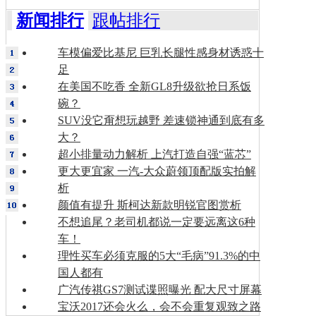
新闻排行
跟帖排行
车模偏爱比基尼 巨乳长腿性感身材诱惑十
足
在美国不吃香 全新GL8升级欲抢日系饭
碗？
SUV没它甭想玩越野 差速锁神通到底有多
大？
超小排量动力解析 上汽打造自强“蓝芯”
更大更宜家 一汽-大众蔚领顶配版实拍解
析
颜值有提升 斯柯达新款明锐官图赏析
不想追尾？老司机都说一定要远离这6种
车！
理性买车必须克服的5大“毛病”91.3%的中
国人都有
广汽传祺GS7测试谍照曝光 配大尺寸屏幕
宝沃2017还会火么，会不会重复观致之路