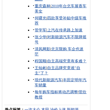
重庆森林
|
2010年台北车展香车
美女
何曙光
|
四款享受补贴中级车推
荐
管学军
|
上汽在传承路上加速
张少华
|
对新能源汽车不限牌摇
号
清风网影
|
北京限购 车企也迷
茫
程国顺
|
自主高端究竟有多难？
王灿彬
|
自主品牌究竟谁"自
主"了？
现代新能源汽车
|
丰田定明年汽
车销量
每年购车指标将动态调整
|
管欣
教授
热点标签：
一汽大众
本田
油价上涨
新能源