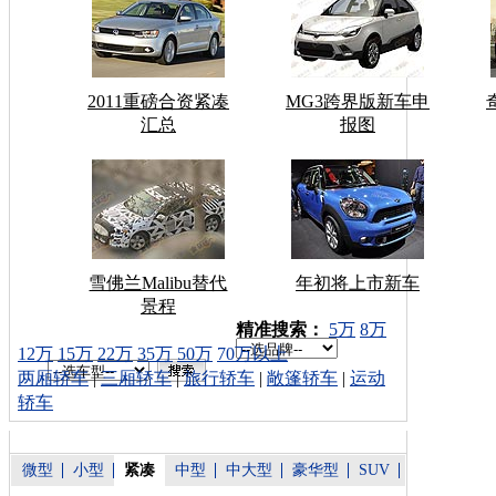
2011重磅合资紧凑
MG3跨界版新车申
汇总
报图
雪佛兰Malibu替代
年初将上市新车
景程
车型搜索：
精准搜索：
5万
8万
12万
15万
22万
35万
50万
70万以上
两厢轿车
|
三厢轿车
|
旅行轿车
|
敞篷轿车
|
运动
轿车
微型
小型
紧凑
中型
中大型
豪华型
SUV