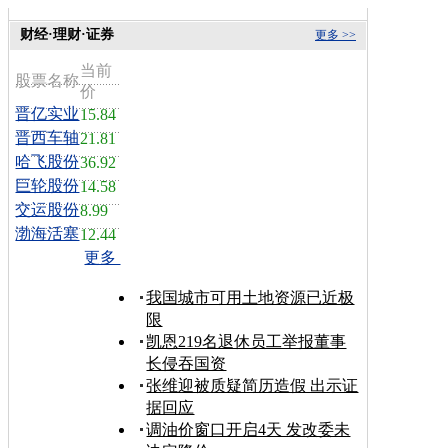
财经·理财·证券
更多 >>
当前
股票名称
价
晋亿实业
15.84
晋西车轴
21.81
哈飞股份
36.92
巨轮股份
14.58
交运股份
8.99
渤海活塞
12.44
更多
我国城市可用土地资源已近极
限
凯恩219名退休员工举报董事
长侵吞国资
张维迎被质疑简历造假 出示证
据回应
调油价窗口开启4天 发改委未