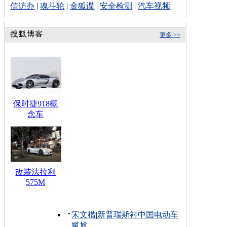
信访办
|
魂斗轮
|
金狐谍
|
安全检测
|
汽车视频
更多 >>
保时捷918概
念车
改装法拉利
575M
宋文楷
|
新普瑞斯衬中国电动车
尴尬