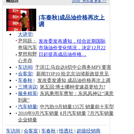
精品坊
2010广州车展
更多 >>
[车春秋]成品油价格再次上
调
大讲堂
|
尹同跃：
发改委发布通知，结合近期国际
奇瑞汽车
市场油价变化情况，决定12月22
梦想和野
日起提高成品油价格…
心并存
车访间
|
于洪江:马自达8切中公商务MPV要害
会客室
|
新闻TOP10 给北京治堵新政提意见
车春秋
|
发改委发通知 成品油价格再次上调
三博演议
|
第五回:博士哪种变速器更给力?
服务精英
|
东风乘用车曹智：东风风神让“满意
到家”
汽车销量
|
中汽协:9月销量155万 销量前十车型
2010年9月汽车销量
8月汽车销量
7月汽车销量
企业销量
车访间
|
会客室
|
车春秋
|
悟透社
|
超级经销商