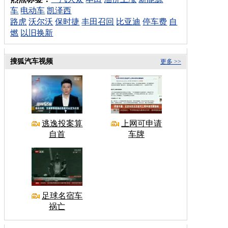
车
电动车
凯泽西
路虎
沃尔沃
保时捷
丰田召回
比亚迪
停车费
自
燃
以旧换新
搜狐汽车视频
更多 >>
逃逸投案算
上网可申请
自首
车牌
足球名宿车
祸亡