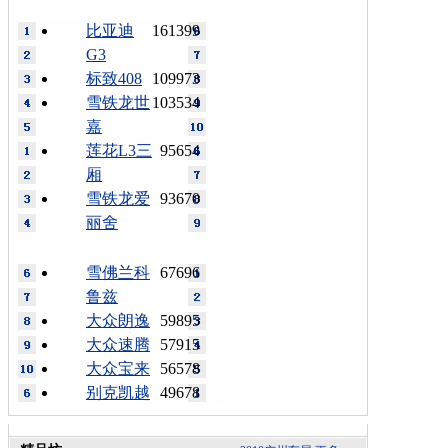
比亚迪
161399
G3
标致408
109973
雪铁龙世
103534
嘉
莲花L3三
95654
厢
雪铁龙爱
93670
丽舍
雪佛兰科
67696
鲁兹
大众朗逸
59895
大众速腾
57915
大众宝来
56578
别克凯越
49678