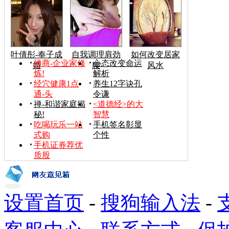
叶倩彤-奉子成
自我调理肩劲
如何改变居家
禅商-企业家修
心态改变命运
婚
腰
风水
炼!
解析
经穴健康1点
养生12字诀孔
通-头
令谦
禅-和谐家庭揭
<道德经>的大
秘!
智慧
吃喝玩乐一站
手机签名彰显
式购
个性
手机证券荐优
质股
设置首页
-
搜狗输入法
-