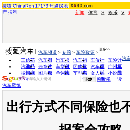
搜狐
ChinaRen
17173
焦点房地
产
搜狗
新闻
-
体育
-
S
-
娱乐
-
V
-
实用工具
更多>>
汽车频道
>
专题
>
车险政策
>
汽
工信部
汽车图
汽车报
汽车销
车价计
车险计
油耗
片
价
量
算
算
汽车经
违章查
车型对
团购优
汽车投
广州车
销商
询
比
惠
诉
展
搜狗浏
图片欣
单词翻
车型查
女人宝
小说阅
览器
赏
译
询
典
读
购置税
汽车壁纸
出行方式不同保险也不