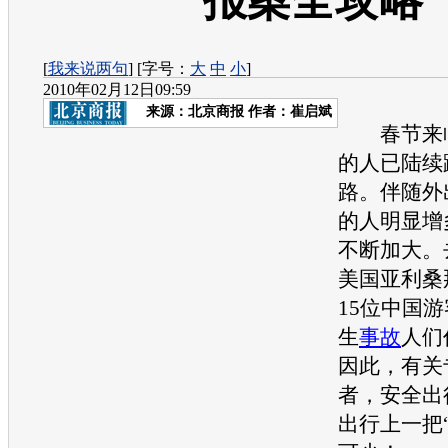
报案全攻略
[
我来说两句
] [字号：
大
中
小
]
2010年02月12日09:59
来源：
北京商报
作者：崔启斌
春节来临
的人已陆续
路。伴随外
的人明显增
不断加大。
美国亚利桑
15位中国
生
事故
人们
因此，有关
者，安全出
出行上一把