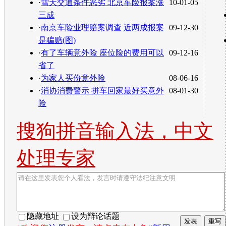
·
雪天交通条件恶劣 北京车险报案涨
10-01-05
三成
·
南京车险业理赔案调查 近两成报案
09-12-30
是骗赔(图)
·
有了车辆意外险 座位险的费用可以
09-12-16
省了
·
为家人买份意外险
08-06-16
·
消协消费警示 拼车回家最好买意外
08-01-30
险
搜狗拼音输入法，中文
处理专家
隐藏地址
设为辩论话题