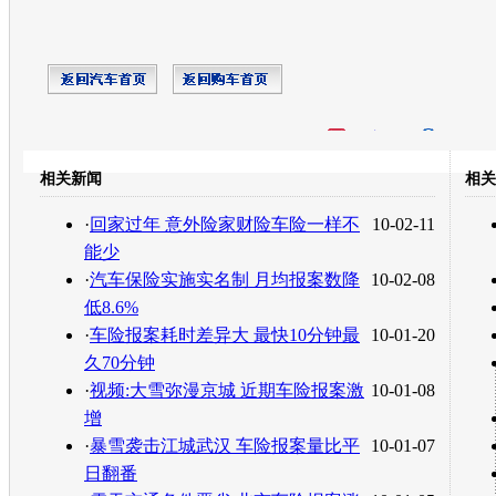
开心网
人人网
豆瓣
相关新闻
相关
转发至：
·
回家过年 意外险家财险车险一样不
10-02-11
能少
·
汽车保险实施实名制 月均报案数降
10-02-08
低8.6%
·
车险报案耗时差异大 最快10分钟最
10-01-20
久70分钟
·
视频:大雪弥漫京城 近期车险报案激
10-01-08
增
·
暴雪袭击江城武汉 车险报案量比平
10-01-07
日翻番