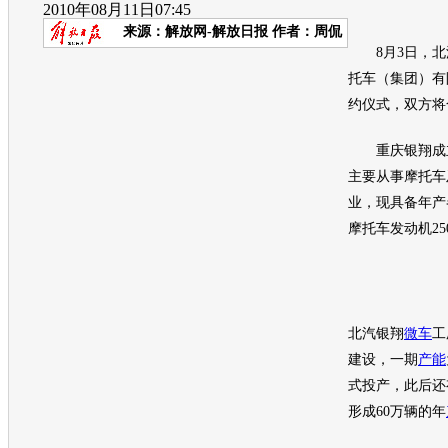
2010年08月11日07:45
来源：
解放网-解放日报
作者：周侃
8月3日，北
托车（集团）有
约仪式，双方将
重庆银翔成立于
主要从事摩托车
业，现具备年产
摩托车
发动机
2
北汽银翔
微车
工
建设，一期
产能
式投产，此后还
形成60万辆的年