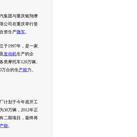
汽集团与重庆银翔摩
限公司在重庆举行签
合资生产
微车
。
1997年，是一家
及
发动机
生产的企
各类摩托车120万辆、
50万台的生
产能
力。
厂计划于今年底开工
为30万辆，2012年正
有二期项目，最终将
产能
。