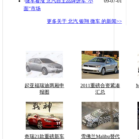
·
微车看涨 北汽自主品牌进军"小
09-07-01
面"市场
更多关于
北汽 银翔 微车
的新闻>>
起亚福瑞迪两厢申
2011重磅合资紧凑
报图
汇总
奇瑞21款重磅新车
雪佛兰Malibu替代