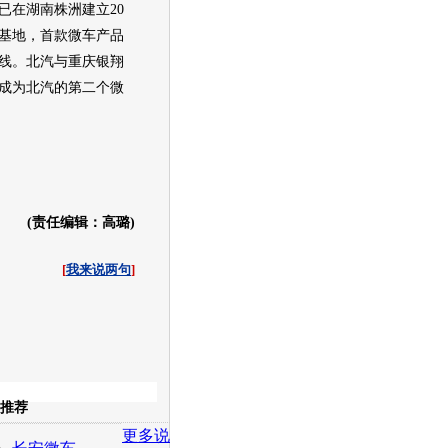
在湖南株洲建立20
基地，首款
微车
产品
下线。北汽与重庆银翔
成为北汽的第二个
微
(责任编辑：高璐)
[
我来说两句
]
收起
推荐
更多说
白社会
百度i贴吧