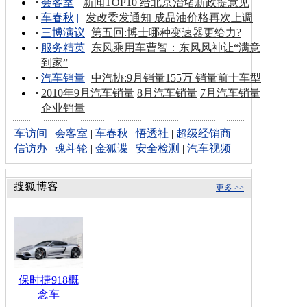
会客室
|
新闻TOP10 给北京治堵新政提意见
车春秋
|
发改委发通知 成品油价格再次上调
三博演议
|
第五回:博士哪种变速器更给力?
服务精英
|
东风乘用车曹智：东风风神让“满意
到家”
汽车销量
|
中汽协:9月销量155万 销量前十车型
2010年9月汽车销量
8月汽车销量
7月汽车销量
企业销量
车访间
|
会客室
|
车春秋
|
悟透社
|
超级经销商
信访办
|
魂斗轮
|
金狐谍
|
安全检测
|
汽车视频
更多 >>
保时捷918概
念车