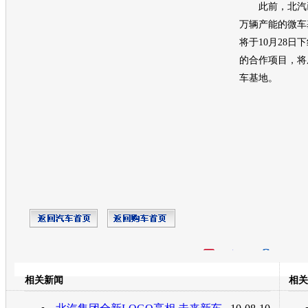
此前，北汽已
万辆
产能
的
微车
将于10月28日
的合作项目，将
车
基地。
开心网
人人网
豆瓣
相关新闻
相关
转发至：