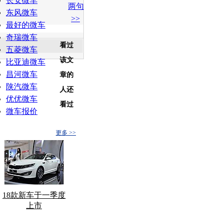
长安微车
两句
东风微车
>>
最好的微车
奇瑞微车
看过
五菱微车
该文
比亚迪微车
昌河微车
章的
陕汽微车
人还
优优微车
看过
微车报价
更多 >>
18款新车于一季度
上市