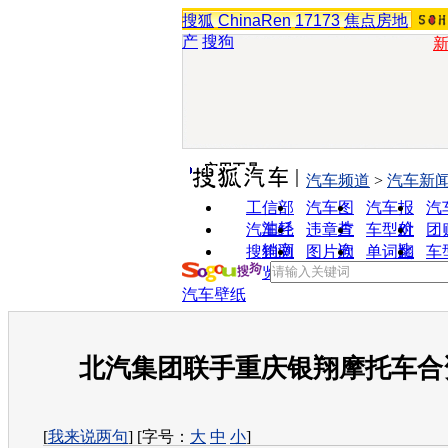
搜狐
ChinaRen
17173
焦点房地
产
搜狗
实用工具
汽车频道
>
汽车新
工信部
汽车图
汽车报
汽
油耗
片
价
汽车经
违章查
车型对
团
销商
询
比
搜狗浏
图片欣
单词翻
车
览器
赏
译
汽车壁纸
北汽集团联手重庆银翔摩托车合
[
我来说两句
] [字号：
大
中
小
]