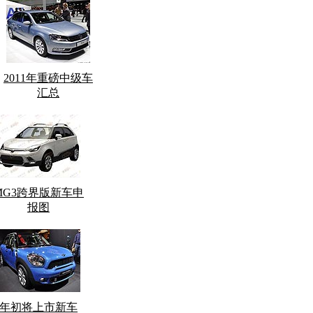
2011年重磅中级车
汇总
MG3跨界版新车申
报图
年初将上市新车