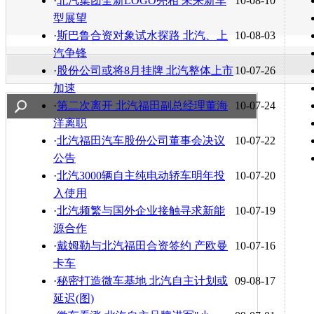
·
北汽集团全新LOGO亮相 未来新车
10-08-10
型展望
·
斯巴鲁合资对象试水探路 北汽、上
10-08-03
汽争锋
·
股份公司或将8月挂牌 北汽整体上市
10-07-26
加速
·
第二次离开 北汽福田副总经理董海
10-07-24
洋离职
·
北汽福田汽车股份公司董事会决议
10-07-22
公告
·
北汽3000辆自主纯电动轿车明年投
10-07-20
入使用
·
北汽频繁与国外企业接触寻求新能
10-07-19
源合作
·
戴姆勒与北汽福田合资签约 产欧曼
10-07-16
卡车
·
秘密打造微车基地 北汽自主计划或
09-08-17
延迟(图)