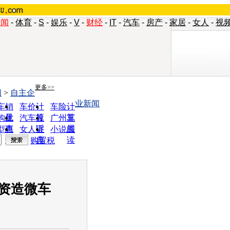
新闻
-
体育
-
S
-
娱乐
-
V
-
财经
-
IT
-
汽车
-
房产
-
家居
-
女人
-
视
更多>>
闻
>
自主企
业新闻
车销
车价计
车险计
量
算
算
购优
汽车投
广州车
惠
诉
展
型查
女人宝
小说阅
询
典
读
购置税
资造微车