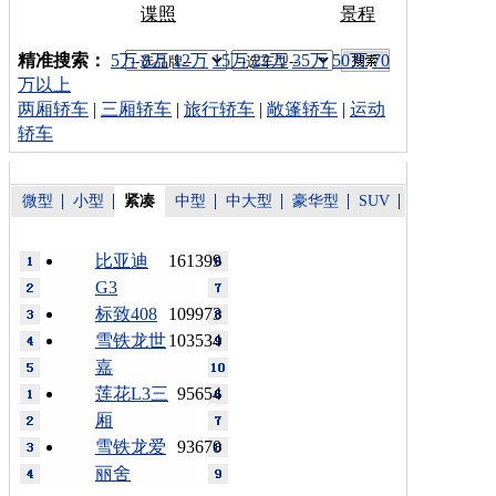
谍照
景程
车型搜索：
精准搜索：
5万
8万
12万
15万
22万
35万
50万
70
万以上
两厢轿车
|
三厢轿车
|
旅行轿车
|
敞篷轿车
|
运动
轿车
微型
小型
紧凑
中型
中大型
豪华型
SUV
比亚迪
161399
G3
标致408
109973
雪铁龙世
103534
嘉
莲花L3三
95654
厢
雪铁龙爱
93670
丽舍