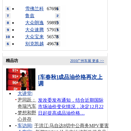
雪佛兰科
67696
鲁兹
大众朗逸
59895
大众速腾
57915
大众宝来
56578
别克凯越
49678
精品坊
2010广州车展
更多 >>
[车春秋]成品油价格再次上
调
大讲堂
|
尹同跃：
发改委发布通知，结合近期国际
奇瑞汽车
市场油价变化情况，决定12月22
梦想和野
日起提高成品油价格…
心并存
车访间
|
于洪江:马自达8切中公商务MPV要害