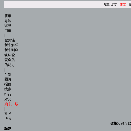
搜狐首页
-
新闻
-
新车
导购
试驾
用车
|
金狐谍
新车解码
新车到店
魂斗轮
安全盾
信访办
|
车型
图片
报价
搜索
排行
对比
购车广场
|
社区
博客
价格
5万
8万
1
级别