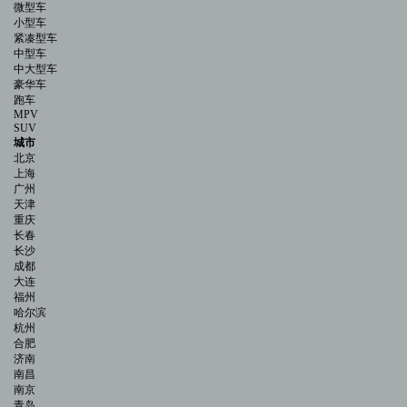
微型车
小型车
紧凑型车
中型车
中大型车
豪华车
跑车
MPV
SUV
城市
北京
上海
广州
天津
重庆
长春
长沙
成都
大连
福州
哈尔滨
杭州
合肥
济南
南昌
南京
青岛