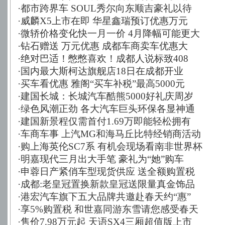
·
都市跨界车 SOUL秀尔向东顺吉豪礼以待
·
威麟X5上市在即 华星鑫瑞预订优惠万元
·
微轿价格变化快一月一价 4月降幅可能更大
·
钻石赠送 万元优惠 成都车商卖车优惠大
·
绝对巴适！憋憋喜欢！成都人说标致408
·
国内最大斯柯达旗舰店18日在成都开业
·
买车看优惠 雅阁“买车补税”最高5000元
·
建国长城：长城汽车酷熊5000好礼庆周岁
·
绿色风潮正劲 各大汽车巨头环保各显神通
·
建国新景程仅需首付1.69万即能轻松拥有
·
车商车事 上汽MG和海马丘比特经销商活动
·
购上海英伦SC7系 有机会现场看南非世界杯
·
明嘉现代三月出大手笔 豪礼为“她”购车
·
申蓉日产紧俏车型现货供应 送全额购置税
·
成都:老皇冠置换新款皇冠送限量真金饰品
·
港宏汽车旗下五大品牌共邀赴春天约“惠”
·
享5%购置税 和世嘉同游东雪请您感受春天
·
售价7.98万元起 天语SX4三厢超值版上市