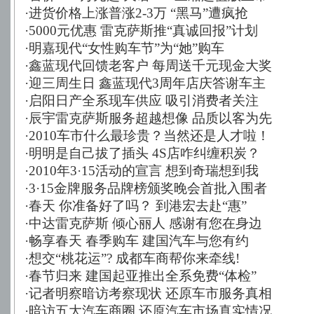
·
进货价格上涨普涨2-3万 “黑马”遭疯抢
·
5000元优惠 雷克萨斯推“真诚回报”计划
·
明嘉现代“女性购车节”为“她”购车
·
鑫蓝现代回馈老客户 每周送千元现金大奖
·
迎三周生日 鑫蓝现代3周年店庆答谢车主
·
启阳日产全系现车供应 吸引消费者关注
·
辰宇雷克萨斯服务超越想像 品质以客为先
·
2010车市什么最珍贵？当然还是人才啦！
·
明明是自己拔了插头 4S店咋纠缠积炭？
·
2010年3·15活动的宣言 想到奇瑞想到我
·
3·15金牌服务品牌榜颁奖晚会首批入围者
·
春天 你准备好了吗？ 到港宏去赴“惠”
·
中达雷克萨斯 倾心丽人 感谢有您在身边
·
畅享春天 春季购车 建国汽车与您有约
·
想交“桃花运”? 成都车商帮你来牵线!
·
春节归来 建国起亚推出全系免费“体检”
·
记者明察暗访考察现状 还原车市服务真相
·
暗访五大汽车商圈 还原汽车市场真实情况