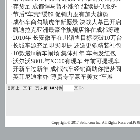
·
存货足 成都悍马暂不涨价 继续提供服务
·
节后“车荒”缓解 促销力度有加大趋势
·
成都车商勾勒虎年新愿景 决战大幕已开启
·
凯迪拉克亚洲最豪华旗舰店将在成都筹建
·
2010年 长安微车在川销售目标突破10万台
·
长城车源充足即买即提 还送更多精装礼包
·
10款最in新车闹场 集体拜年 车商发红包
·
沃尔沃S80L与XC60有现车 年前可提现车
·
开新车过新年 成都汽车经销商助你把梦圆
·
英菲尼迪举办“尊贵专享豪车美女”车展
首页
上一页
下一页
末页
1/8
转到
页
Go
Copyright © 2017 Sohu.com Inc. All Rights Reserved