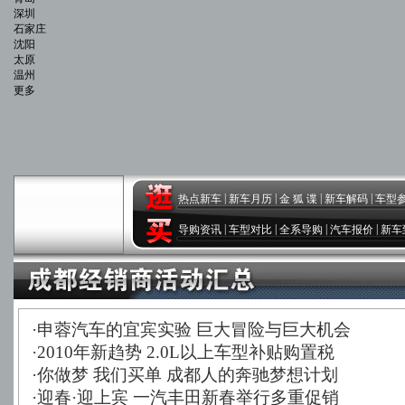
深圳
石家庄
沈阳
太原
温州
更多
|
|
|
|
热点新车
新车月历
金 狐 谍
新车解码
车型
|
|
|
|
导购资讯
车型对比
全系导购
汽车报价
新车
·
申蓉汽车的宜宾实验 巨大冒险与巨大机会
·
2010年新趋势 2.0L以上车型补贴购置税
·
你做梦 我们买单 成都人的奔驰梦想计划
·
迎春·迎上宾 一汽丰田新春举行多重促销