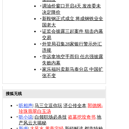
调油价窗口开启4天 发改委未
决定降价
新鞍钢正式成立 将成钢铁业全
国老大
证监会披露三起案件 狙击内幕
交易
外管局召集28家银行警示外汇
违规
华远拿地空手而归 任志强披露
失败内幕
家乐福叫卖新马泰分店 中国扩
张不变
搜狐无线
听相声
|
马三立逗你玩
济公传全本
郭德纲-
珍珠翡翠白玉汤
听小说
|
白领职场必杀技
盗墓挖坟奇书
地
产风云大揭秘
新书
|
大风水-黄帝宅经
新锐解读
都市特种