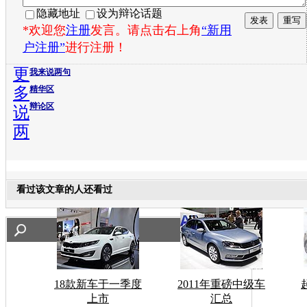
隐藏地址
设为辩论话题
*欢迎您
注册
发言。请点击右上角
“新用
户注册”
进行注册！
更
我来说两句
多
精华区
辩论区
说
两
看过该文章的人还看过
18款新车于一季度
2011年重磅中级车
上市
汇总