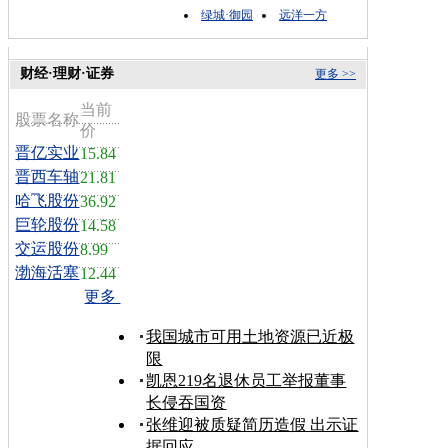
绿城·御园
远洋一方
财经·理财·证券
更多 >>
当前
股票名称
价
晋亿实业
15.84
晋西车轴
21.81
哈飞股份
36.92
巨轮股份
14.58
交运股份
8.99
渤海活塞
12.44
更多
我国城市可用土地资源已近极
限
凯恩219名退休员工举报董事
长侵吞国资
张维迎被质疑简历造假 出示证
据回应