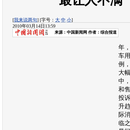
最让人不满
[
我来说两句
] [字号：
大
中
小
]
2010年03月14日13:59
来源：
中国新闻网
作者：综合报道
据
年
车
例，
大
中
和
投
升
际
临