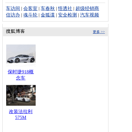
车访间
|
会客室
|
车春秋
|
悟透社
|
超级经销商
信访办
|
魂斗轮
|
金狐谍
|
安全检测
|
汽车视频
更多 >>
保时捷918概
念车
改装法拉利
575M