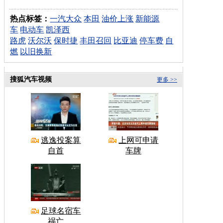
热点标签：
一汽大众
本田
油价上涨
新能源
车
电动车
凯泽西
路虎
沃尔沃
保时捷
丰田召回
比亚迪
停车费
自
燃
以旧换新
搜狐汽车视频
更多 >>
逃逸投案算
上网可申请
自首
车牌
足球名宿车
祸亡