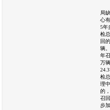
据
局
心
5年
检
回
的
辆。
年
万
24
检
理
的
召
步