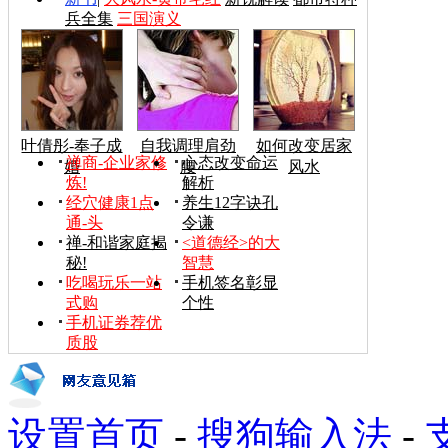
兵全集
三国演义
叶倩彤-奉子成
自我调理肩劲
如何改变居家
禅商-企业家修
心态改变命运
婚
腰
风水
炼!
解析
经穴健康1点
养生12字诀孔
通-头
令谦
禅-和谐家庭揭
<道德经>的大
秘!
智慧
吃喝玩乐一站
手机签名彰显
式购
个性
手机证券荐优
质股
设置首页
-
搜狗输入法
-