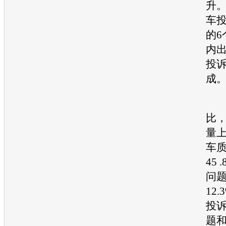
升。
车
的6
内
投诉
成
与
比，
量上
车
45
问
12
投诉
题和