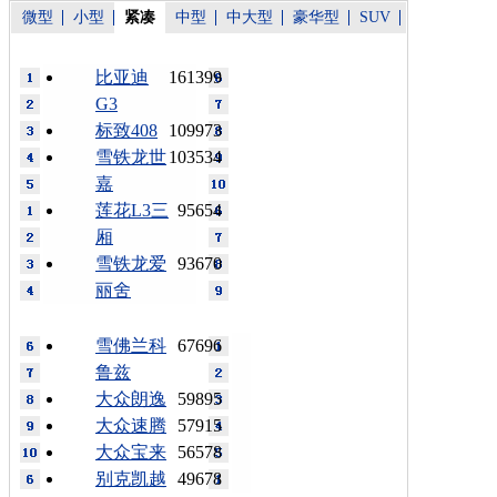
微型
小型
紧凑
中型
中大型
豪华型
SUV
比亚迪
161399
G3
标致408
109973
雪铁龙世
103534
嘉
莲花L3三
95654
厢
雪铁龙爱
93670
丽舍
雪佛兰科
67696
鲁兹
大众朗逸
59895
大众速腾
57915
大众宝来
56578
别克凯越
49678