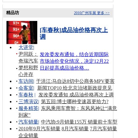
精品坊
2010广州车展
更多 >>
[车春秋]成品油价格再次上
调
大讲堂
|
尹同跃：
发改委发布通知，结合近期国际
奇瑞汽车
市场油价变化情况，决定12月22
梦想和野
日起提高成品油价格…
心并存
车访间
|
于洪江:马自达8切中公商务MPV要害
会客室
|
新闻TOP10 给北京治堵新政提意见
车春秋
|
发改委发通知 成品油价格再次上调
三博演议
|
第五回:博士哪种变速器更给力?
服务精英
|
东风乘用车曹智：东风风神让“满意
到家”
汽车销量
|
中汽协:9月销量155万 销量前十车型
2010年9月汽车销量
8月汽车销量
7月汽车销量
企业销量