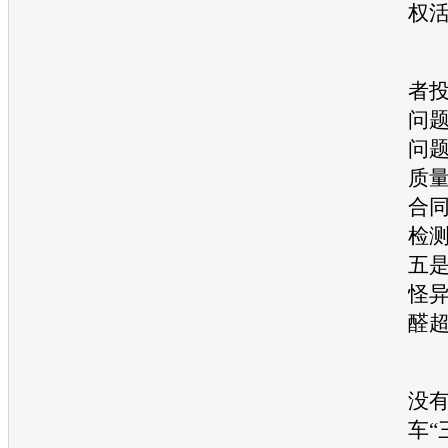
权
据
者
问
问
质
合
检
五
怪
醛
由
没
车“