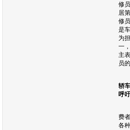
修
居
修
是
为
一，
主
员
轿车
呼
“3
费
各