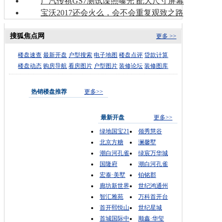
广汽传祺GS7测试谍照曝光 配大尺寸屏幕
宝沃2017还会火么，会不会重复观致之路
搜狐焦点网
更多 >>
楼盘速查
最新开盘
户型搜索
电子地图
楼盘点评
贷款计算
楼盘动态
购房导航
看房图片
户型图片
装修论坛
装修图库
热销楼盘推荐
更多>>
最新开盘
更多>>
绿地国宝21
领秀慧谷
北京方糖
澜馨墅
潮白河孔雀
绿宸万华城
国隆府
潮白河孔雀
宏泰·美墅
铂铭郡
廊坊新世界
世纪鸿通州
智汇雅苑
万科首开台
首开熙悦山
世纪星城
首城国际中
顺鑫·华玺