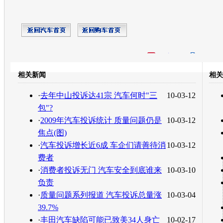
开心网
人人网
豆瓣
相关新闻
相关
转发至：
·
去年中山投诉达41宗 汽车何时"三
10-03-12
包"?
·
2009年汽车投诉统计 质量问题仍是
10-03-12
焦点(图)
·
汽车投诉增长近6成 车企们请善待消
10-03-12
费者
·
消费者投诉无门 汽车安全到底谁来
10-03-10
负责
·
质量问题系列报道 汽车投诉总量涨
10-03-04
39.7%
·
丰田汽车缺陷可能已致美34人身亡
10-02-17