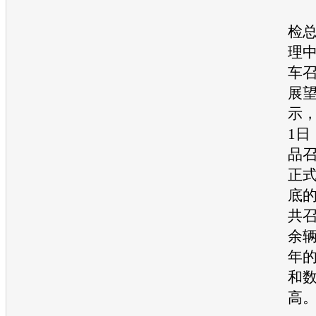
日
检
理
车
展
示，
1日
品
正式
底的
共
余辆
年
和
高