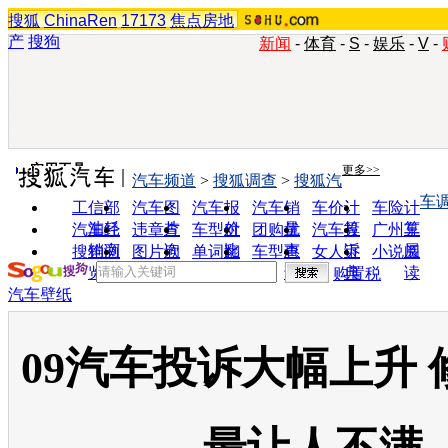
搜狐
ChinaRen
17173
焦点房地
产
搜狗
新闻
-
体育
-
S
-
娱乐
-
V
-
实用工具
更多>>
汽车频道
>
搜狐调查
>
搜狐汽
车
工信部
汽车图
汽车报
汽车销
车价计
车险计
油耗
片
价
量
算
算
汽车经
违章查
车型对
团购优
汽车投
广州车
销商
询
比
惠
诉
展
搜狗浏
图片欣
单词翻
车型查
女人宝
小说阅
览器
赏
译
询
典
读
购置税
汽车壁纸
09汽车投诉大幅上升