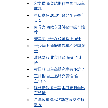
宋文楷
|
新普瑞斯衬中国电动车
尴尬
重庆森林
|
2010年台北车展香车
美女
何曙光
|
四款享受补贴中级车推
荐
管学军
|
上汽在传承路上加速
张少华
|
对新能源汽车不限牌摇
号
清风网影
|
北京限购 车企也迷
茫
程国顺
|
自主高端究竟有多难？
王灿彬
|
自主品牌究竟谁"自
主"了？
现代新能源汽车
|
丰田定明年汽
车销量
每年购车指标将动态调整
|
管欣
教授