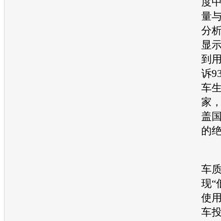
度
量
分析
显示
到
诉9
车
家
盖
的
报
车
现“
使
车