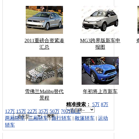
2011重磅合资紧凑
MG3跨界版新车申
汇总
报图
雪佛兰Malibu替代
年初将上市新车
景程
车型搜索：
精准搜索：
5万
8万
12万
15万
22万
35万
50万
70万以上
两厢轿车
|
三厢轿车
|
旅行轿车
|
敞篷轿车
|
运动
轿车