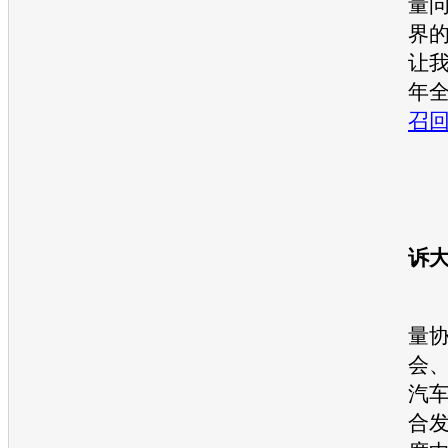
量
界
让我
年
召
诉
日
量
会
汽
合发