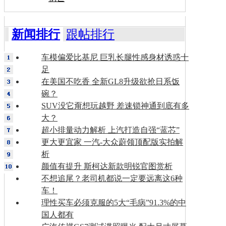
新闻排行
跟帖排行
车模偏爱比基尼 巨乳长腿性感身材诱惑十
足
在美国不吃香 全新GL8升级欲抢日系饭
碗？
SUV没它甭想玩越野 差速锁神通到底有多
大？
超小排量动力解析 上汽打造自强“蓝芯”
更大更宜家 一汽-大众蔚领顶配版实拍解
析
颜值有提升 斯柯达新款明锐官图赏析
不想追尾？老司机都说一定要远离这6种
车！
理性买车必须克服的5大“毛病”91.3%的中
国人都有