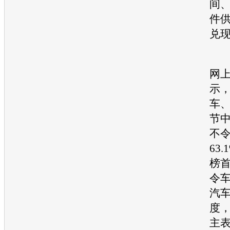
间
件
兑
日
网
示，
车、
节
不
63
榜
令
汽
度，
主