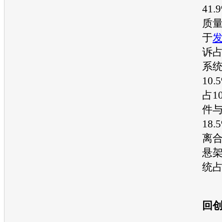
41
质
于
诉占
系
10
占1
件
18.
离
悬
统占4
回