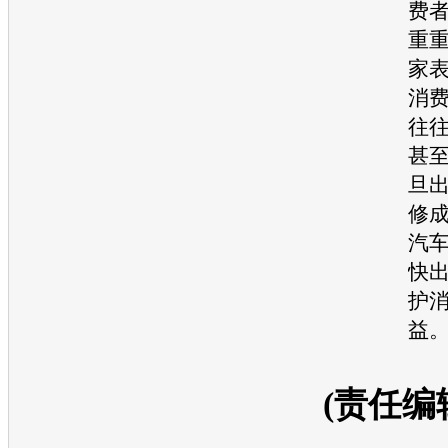
费
重
家
消
往
甚
旦
修
汽车
快
护
益
(责任编