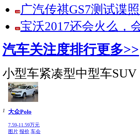
广汽传祺GS7测试谍
宝沃2017还会火么
汽车关注度排行
更多>>
小型车
紧凑型
中型车
SUV
1
大众Polo
7.59-11.59万元
图片
报价
车会