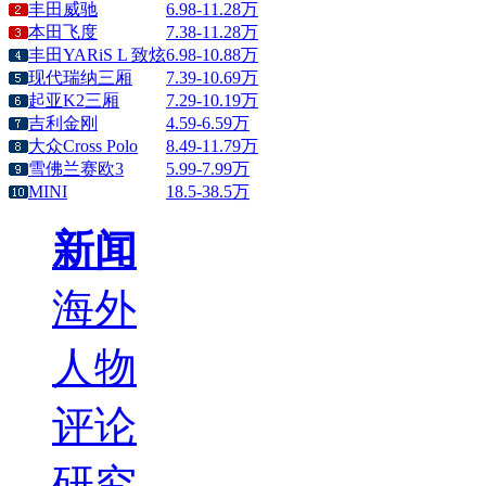
丰田威驰
6.98-11.28万
本田飞度
7.38-11.28万
丰田YARiS L 致炫
6.98-10.88万
现代瑞纳三厢
7.39-10.69万
起亚K2三厢
7.29-10.19万
吉利金刚
4.59-6.59万
大众Cross Polo
8.49-11.79万
雪佛兰赛欧3
5.99-7.99万
MINI
18.5-38.5万
新闻
海外
人物
评论
研究