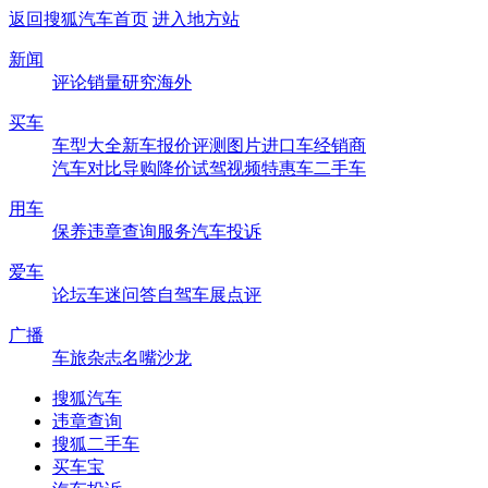
返回搜狐汽车首页
进入地方站
新闻
评论
销量
研究
海外
买车
车型大全
新车
报价
评测
图片
进口车
经销商
汽车对比
导购
降价
试驾
视频
特惠车
二手车
用车
保养
违章查询
服务
汽车投诉
爱车
论坛
车迷
问答
自驾
车展
点评
广播
车旅杂志
名嘴沙龙
搜狐汽车
违章查询
搜狐二手车
买车宝