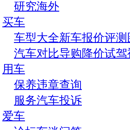
研究
海外
买车
车型大全
新车
报价
评测
汽车对比
导购
降价
试驾
用车
保养
违章查询
服务
汽车投诉
爱车