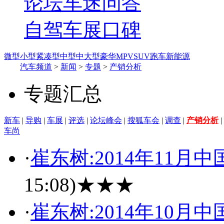
论坛
车迷
问答
自驾
车展
口碑
微型
小型
紧凑型
中型
中大型
豪华
MPV
SUV
跑车
新能源
汽车频道
>
新闻
>
专题
>
产销分析
专题汇总
新车
|
导购
|
车展
|
评选
|
论坛峰会
|
搜狐车会
|
调查
|
产销分析
|
车尚
·
崔东树:2014年11
15:08)
★★★
·
崔东树:2014年10