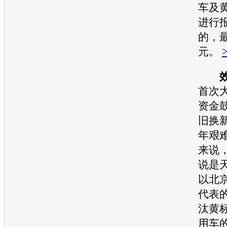
车及
进行
的，最
元。
首次
资金
旧换
年艰
来说
说是
以北京
代表
汰黄
用车