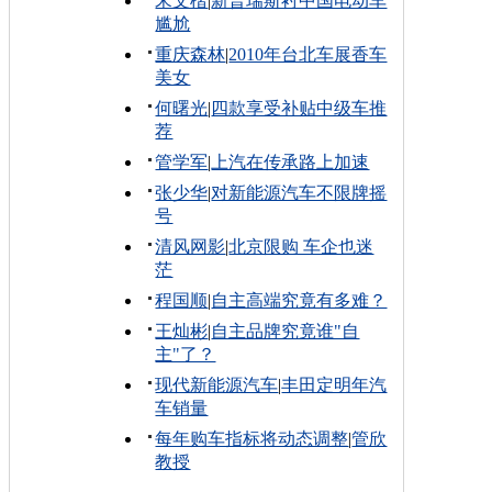
宋文楷
|
新普瑞斯衬中国电动车
尴尬
重庆森林
|
2010年台北车展香车
美女
何曙光
|
四款享受补贴中级车推
荐
管学军
|
上汽在传承路上加速
张少华
|
对新能源汽车不限牌摇
号
清风网影
|
北京限购 车企也迷
茫
程国顺
|
自主高端究竟有多难？
王灿彬
|
自主品牌究竟谁"自
主"了？
现代新能源汽车
|
丰田定明年汽
车销量
每年购车指标将动态调整
|
管欣
教授