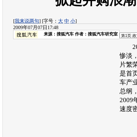
掀起并购浪潮
[
我来说两句
] [字号：
大
中
小
]
2009年07月07日17:48
来源：
搜狐汽车
作者：搜狐汽车研究室
20
惨淡
片繁
是首
车
产
总纲
200
速度