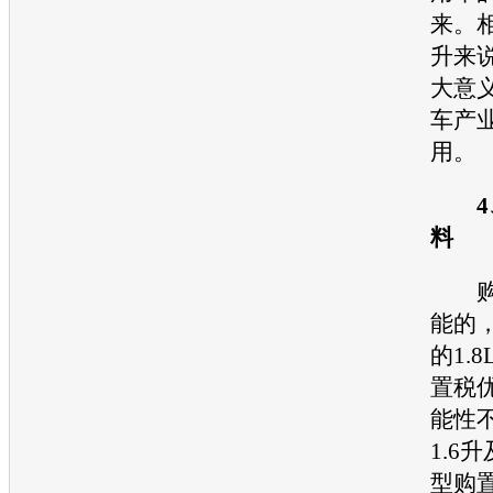
来。
升来
大意
车
产
用。
料
购置
能的
的1.
置税
能性
1.6
型
购