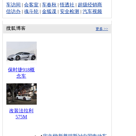
车访间
|
会客室
|
车春秋
|
悟透社
|
超级经销商
信访办
|
魂斗轮
|
金狐谍
|
安全检测
|
汽车视频
更多 >>
保时捷918概
念车
改装法拉利
575M