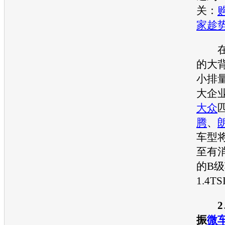
关：
家趁
在全
的大
小排
大企
大众
匹
腾
、
车型
至有
的B
1.4T
振
微