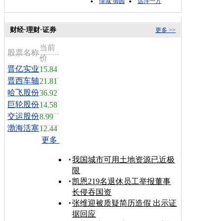
绿城·御园
远洋一方
财经·理财·证券
更多 >>
当前
股票名称
价
晋亿实业
15.84
晋西车轴
21.81
哈飞股份
36.92
巨轮股份
14.58
交运股份
8.99
渤海活塞
12.44
更多
我国城市可用土地资源已近极
限
凯恩219名退休员工举报董事
长侵吞国资
张维迎被质疑简历造假 出示证
据回应