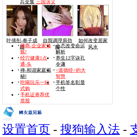
兵全集
三国演义
叶倩彤-奉子成
自我调理肩劲
如何改变居家
禅商-企业家修
心态改变命运
婚
腰
风水
炼!
解析
经穴健康1点
养生12字诀孔
通-头
令谦
禅-和谐家庭揭
<道德经>的大
秘!
智慧
吃喝玩乐一站
手机签名彰显
式购
个性
手机证券荐优
质股
设置首页
-
搜狗输入法
-