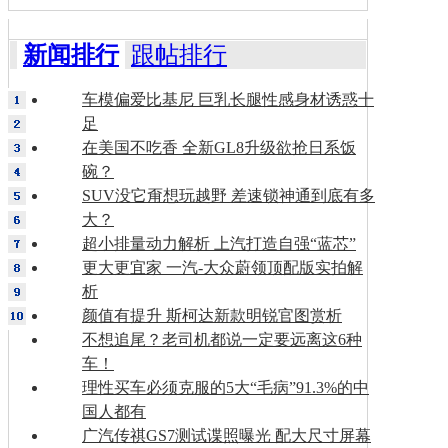
新闻排行
跟帖排行
车模偏爱比基尼 巨乳长腿性感身材诱惑十
足
在美国不吃香 全新GL8升级欲抢日系饭
碗？
SUV没它甭想玩越野 差速锁神通到底有多
大？
超小排量动力解析 上汽打造自强“蓝芯”
更大更宜家 一汽-大众蔚领顶配版实拍解
析
颜值有提升 斯柯达新款明锐官图赏析
不想追尾？老司机都说一定要远离这6种
车！
理性买车必须克服的5大“毛病”91.3%的中
国人都有
广汽传祺GS7测试谍照曝光 配大尺寸屏幕