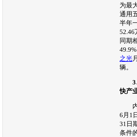
为最
通用
半年
52.
同期
49.
之光
辆。
快产
内容
6月1
31日
条件