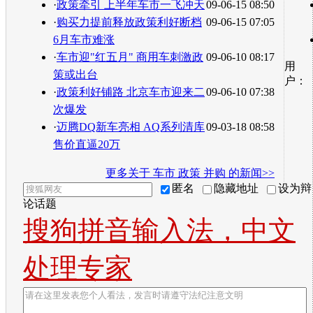
·
政策牵引 上半年车市一飞冲天
09-06-15 08:50
·
购买力提前释放政策利好断档
09-06-15 07:05
6月车市难涨
·
车市迎"红五月" 商用车刺激政
09-06-10 08:17
用
策或出台
户：
·
政策利好铺路 北京车市迎来二
09-06-10 07:38
次爆发
·
迈腾DQ新车亮相 AQ系列清库
09-03-18 08:58
售价直逼20万
更多关于
车市 政策 并购
的新闻>>
匿名
隐藏地址
设为辩
论话题
搜狗拼音输入法，中文
处理专家