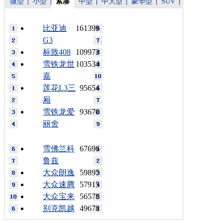
微型
小型
紧凑
中型
中大型
豪华型
SUV
比亚迪
161399
G3
标致408
109973
雪铁龙世
103534
嘉
莲花L3三
95654
厢
雪铁龙爱
93670
丽舍
雪佛兰科
67696
鲁兹
大众朗逸
59895
大众速腾
57915
大众宝来
56578
别克凯越
49678