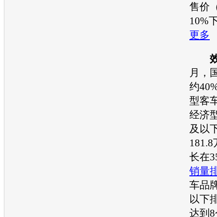
售价
10%
更多
月，
约40
型客车
经济型
及以
181
长在3
销量
车品牌
以下
达到8