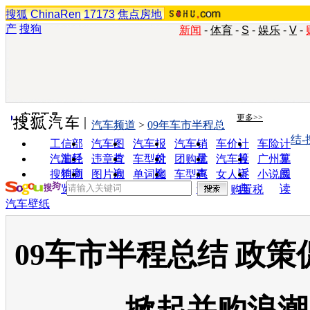
搜狐
ChinaRen
17173
焦点房地
产
搜狗
新闻
-
体育
-
S
-
娱乐
-
V
-
实用工具
更多>>
汽车频道
>
09年车市半程总
结-
工信部
汽车图
汽车报
汽车销
车价计
车险计
油耗
片
价
量
算
算
汽车经
违章查
车型对
团购优
汽车投
广州车
销商
询
比
惠
诉
展
搜狗浏
图片欣
单词翻
车型查
女人宝
小说阅
览器
赏
译
询
典
读
购置税
汽车壁纸
09车市半程总结 政