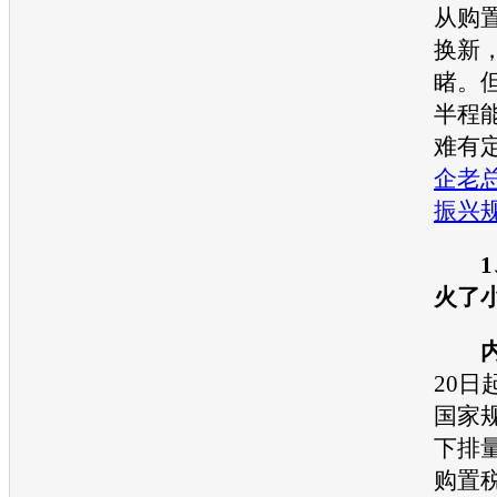
从购
换新
睹。
半程
难有
企老
振兴
火了
20日
国家规
下排
购置