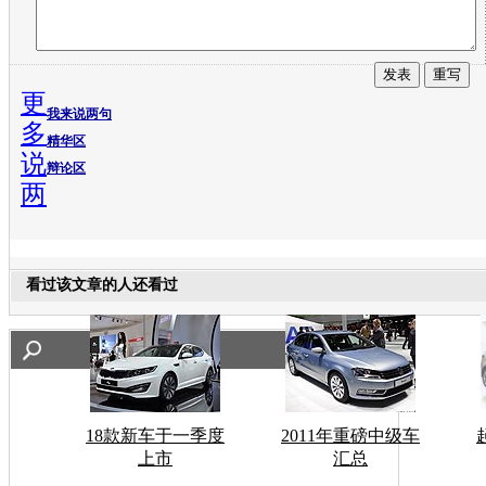
更
我来说两句
多
精华区
说
辩论区
两
看过该文章的人还看过
18款新车于一季度
2011年重磅中级车
上市
汇总