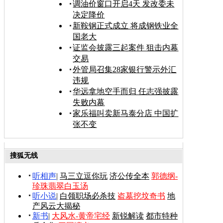
调油价窗口开启4天 发改委未
决定降价
新鞍钢正式成立 将成钢铁业全
国老大
证监会披露三起案件 狙击内幕
交易
外管局召集28家银行警示外汇
违规
华远拿地空手而归 任志强披露
失败内幕
家乐福叫卖新马泰分店 中国扩
张不变
搜狐无线
听相声
|
马三立逗你玩
济公传全本
郭德纲-
珍珠翡翠白玉汤
听小说
|
白领职场必杀技
盗墓挖坟奇书
地
产风云大揭秘
新书
|
大风水-黄帝宅经
新锐解读
都市特种