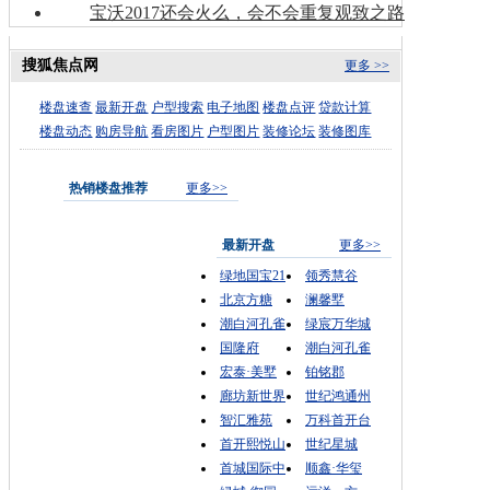
宝沃2017还会火么，会不会重复观致之路
搜狐焦点网
更多 >>
楼盘速查
最新开盘
户型搜索
电子地图
楼盘点评
贷款计算
楼盘动态
购房导航
看房图片
户型图片
装修论坛
装修图库
热销楼盘推荐
更多>>
最新开盘
更多>>
绿地国宝21
领秀慧谷
北京方糖
澜馨墅
潮白河孔雀
绿宸万华城
国隆府
潮白河孔雀
宏泰·美墅
铂铭郡
廊坊新世界
世纪鸿通州
智汇雅苑
万科首开台
首开熙悦山
世纪星城
首城国际中
顺鑫·华玺