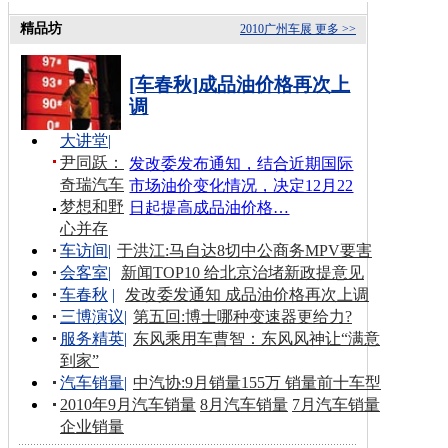
精品坊
2010广州车展
更多 >>
[车春秋]成品油价格再次上
调
大讲堂
|
尹同跃：
发改委发布通知，结合近期国际
奇瑞汽车
市场油价变化情况，决定12月22
梦想和野
日起提高成品油价格…
心并存
车访间
|
于洪江:马自达8切中公商务MPV要害
会客室
|
新闻TOP10 给北京治堵新政提意见
车春秋
|
发改委发通知 成品油价格再次上调
三博演议
|
第五回:博士哪种变速器更给力?
服务精英
|
东风乘用车曹智：东风风神让“满意
到家”
汽车销量
|
中汽协:9月销量155万 销量前十车型
2010年9月汽车销量
8月汽车销量
7月汽车销量
企业销量