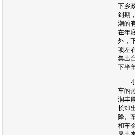
下乡
到期
潮的
在年
外，
项左
集出
下半
小排
车的
润丰
长却
降。
和车
显出来