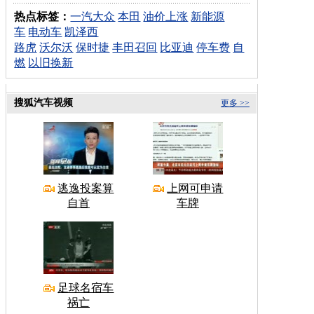
热点标签：
一汽大众
本田
油价上涨
新能源
车
电动车
凯泽西
路虎
沃尔沃
保时捷
丰田召回
比亚迪
停车费
自
燃
以旧换新
搜狐汽车视频
更多 >>
逃逸投案算
上网可申请
自首
车牌
足球名宿车
祸亡