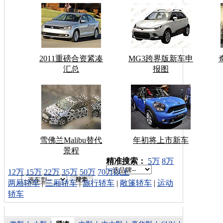
2011重磅合资紧凑
MG3跨界版新车申
汇总
报图
雪佛兰Malibu替代
年初将上市新车
景程
车型搜索：
精准搜索：
5万
8万
12万
15万
22万
35万
50万
70万以上
两厢轿车
|
三厢轿车
|
旅行轿车
|
敞篷轿车
|
运动
轿车