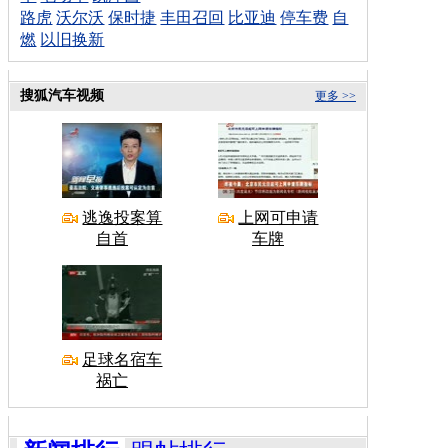
路虎
沃尔沃
保时捷
丰田召回
比亚迪
停车费
自
燃
以旧换新
搜狐汽车视频
更多 >>
逃逸投案算
上网可申请
自首
车牌
足球名宿车
祸亡