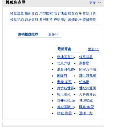
搜狐焦点网
更多 >>
楼盘速查
最新开盘
户型搜索
电子地图
楼盘点评
贷款计算
楼盘动态
购房导航
看房图片
户型图片
装修论坛
装修图库
热销楼盘推荐
更多>>
最新开盘
更多>>
绿地国宝21
领秀慧谷
北京方糖
澜馨墅
潮白河孔雀
绿宸万华城
国隆府
潮白河孔雀
宏泰·美墅
铂铭郡
廊坊新世界
世纪鸿通州
智汇雅苑
万科首开台
首开熙悦山
世纪星城
首城国际中
顺鑫·华玺
绿城·御园
远洋一方