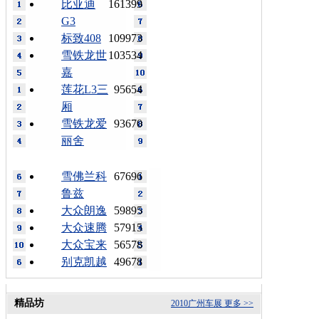
比亚迪
161399
G3
标致408
109973
雪铁龙世
103534
嘉
莲花L3三
95654
厢
雪铁龙爱
93670
丽舍
雪佛兰科
67696
鲁兹
大众朗逸
59895
大众速腾
57915
大众宝来
56578
别克凯越
49678
精品坊
2010广州车展
更多 >>