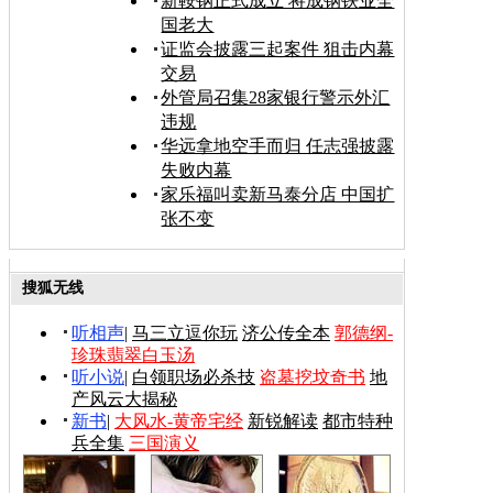
新鞍钢正式成立 将成钢铁业全
国老大
证监会披露三起案件 狙击内幕
交易
外管局召集28家银行警示外汇
违规
华远拿地空手而归 任志强披露
失败内幕
家乐福叫卖新马泰分店 中国扩
张不变
搜狐无线
听相声
|
马三立逗你玩
济公传全本
郭德纲-
珍珠翡翠白玉汤
听小说
|
白领职场必杀技
盗墓挖坟奇书
地
产风云大揭秘
新书
|
大风水-黄帝宅经
新锐解读
都市特种
兵全集
三国演义