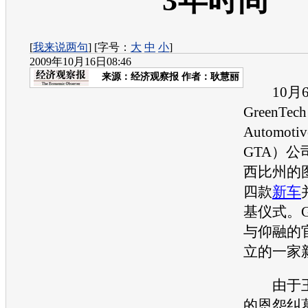
3年时间
[
我来说两句
] [字号：
大
中
小
]
2009年10月16日08:46
来源：
经济观察报
作者：耿慧丽
10月6
GreenTech
Automo
GTA）
西比州的
四款
新车
基仪式。
与仰融的
立的一家
由于王
的恩怨纠