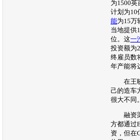
为1500
计划为1
能
为15
当地提供1
位。这
一
投资额为
终雇员数将
年
产能
将
在王晓
己的造车
很大不同
融资渠
方都通过E
资，但在