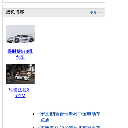
更多 >>
保时捷918概
念车
改装法拉利
575M
宋文楷
|
新普瑞斯衬中国电动车
尴尬
重庆森林
|
2010年台北车展香车