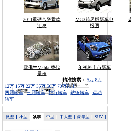
2011重磅合资紧凑
MG3跨界版新车申
汇总
报图
雪佛兰Malibu替代
年初将上市新车
景程
车型搜索：
精准搜索：
5万
8万
12万
15万
22万
35万
50万
70万以上
两厢轿车
|
三厢轿车
|
旅行轿车
|
敞篷轿车
|
运动
轿车
微型
小型
紧凑
中型
中大型
豪华型
SUV