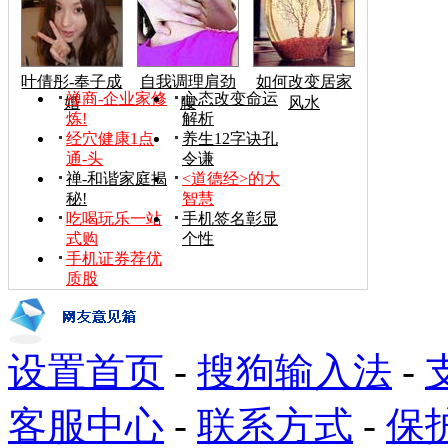
叶倩彤-奉子成
自我调理肩劲
如何改变居家
禅商-企业家修
心态改变命运
婚
腰
风水
炼!
解析
经穴健康1点
养生12字诀孔
通-头
令谦
禅-和谐家庭揭
<道德经>的大
秘!
智慧
吃喝玩乐一站
手机签名彰显
式购
个性
手机证券荐优
质股
设置首页
-
搜狗输入法
-
客服中心
-
联系方式
-
保