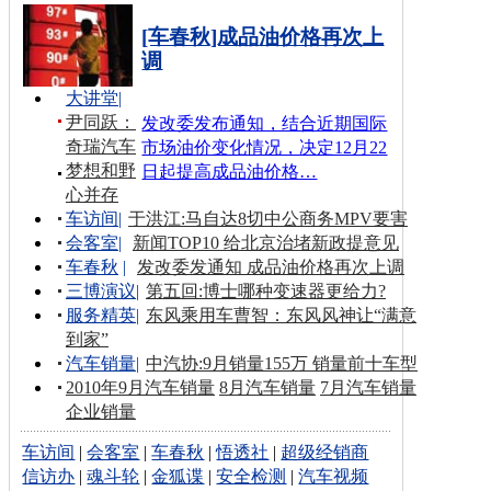
[车春秋]成品油价格再次上
调
大讲堂
|
尹同跃：
发改委发布通知，结合近期国际
奇瑞汽车
市场油价变化情况，决定12月22
梦想和野
日起提高成品油价格…
心并存
车访间
|
于洪江:马自达8切中公商务MPV要害
会客室
|
新闻TOP10 给北京治堵新政提意见
车春秋
|
发改委发通知 成品油价格再次上调
三博演议
|
第五回:博士哪种变速器更给力?
服务精英
|
东风乘用车曹智：东风风神让“满意
到家”
汽车销量
|
中汽协:9月销量155万 销量前十车型
2010年9月汽车销量
8月汽车销量
7月汽车销量
企业销量
车访间
|
会客室
|
车春秋
|
悟透社
|
超级经销商
信访办
|
魂斗轮
|
金狐谍
|
安全检测
|
汽车视频