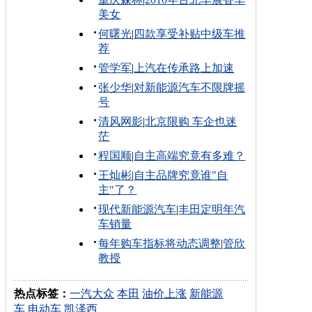
美女
何曙光
|
四款享受补贴中级车推
荐
管学军
|
上汽在传承路上加速
张少华
|
对新能源汽车不限牌摇
号
清风网影
|
北京限购 车企也迷
茫
程国顺
|
自主高端究竟有多难？
王灿彬
|
自主品牌究竟谁"自
主"了？
现代新能源汽车
|
丰田定明年汽
车销量
每年购车指标将动态调整
|
管欣
教授
热点标签：
一汽大众
本田
油价上涨
新能源
车
电动车
凯泽西