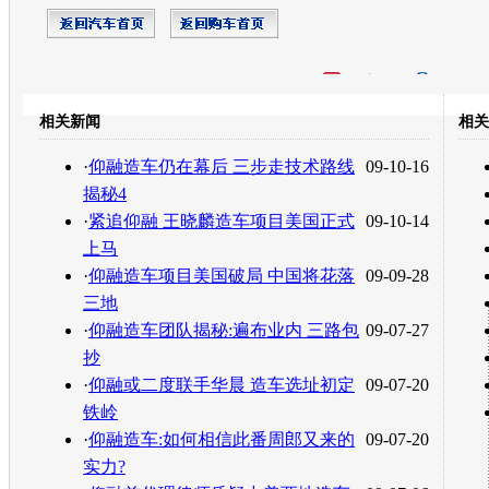
开心网
人人网
豆瓣
相关新闻
相关
转发至：
·
仰融造车仍在幕后 三步走技术路线
09-10-16
揭秘4
·
紧追仰融 王晓麟造车项目美国正式
09-10-14
上马
·
仰融造车项目美国破局 中国将花落
09-09-28
三地
·
仰融造车团队揭秘:遍布业内 三路包
09-07-27
抄
·
仰融或二度联手华晨 造车选址初定
09-07-20
铁岭
·
仰融造车:如何相信此番周郎又来的
09-07-20
实力?