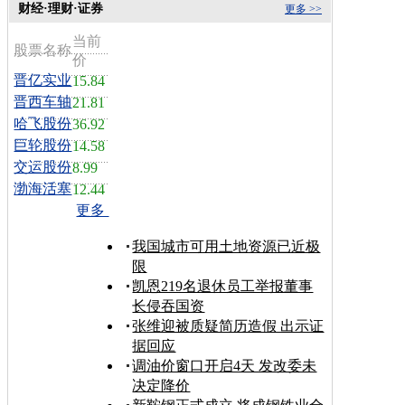
财经·理财·证券
更多 >>
当前
股票名称
价
晋亿实业
15.84
晋西车轴
21.81
哈飞股份
36.92
巨轮股份
14.58
交运股份
8.99
渤海活塞
12.44
更多
我国城市可用土地资源已近极
限
凯恩219名退休员工举报董事
长侵吞国资
张维迎被质疑简历造假 出示证
据回应
调油价窗口开启4天 发改委未
决定降价