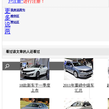
户注册”
进行注册！
更
我来说两句
多
精华区
辩论区
说
两
看过该文章的人还看过
18款新车于一季度
2011年重磅中级车
上市
汇总