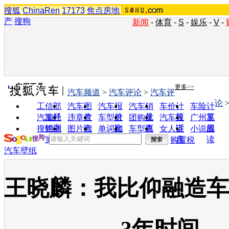
搜狐
ChinaRen
17173
焦点房地
产
搜狗
新闻
-
体育
-
S
-
娱乐
-
V
-
实用工具
更多>>
汽车频道
>
汽车评论
>
汽车评
论
工信部
汽车图
汽车报
汽车销
车价计
车险计
油耗
片
价
量
算
算
汽车经
违章查
车型对
团购优
汽车投
广州车
销商
询
比
惠
诉
展
搜狗浏
图片欣
单词翻
车型查
女人宝
小说阅
览器
赏
译
询
典
读
购置税
汽车壁纸
王晓麟：我比仰融造车