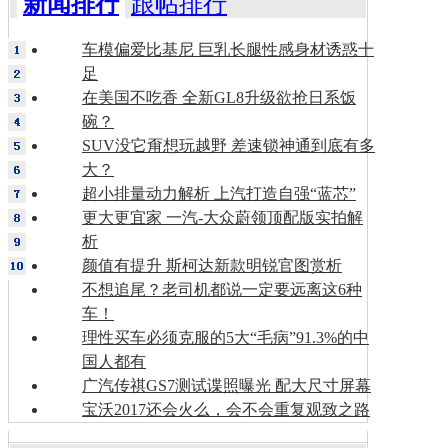
新闻排行
跟帖排行
车模偏爱比基尼 巨乳长腿性感身材诱惑十
足
在美国不吃香 全新GL8升级欲抢日系饭
碗？
SUV没它甭想玩越野 差速锁神通到底有多
大？
超小排量动力解析 上汽打造自强“蓝芯”
更大更宜家 一汽-大众蔚领顶配版实拍解
析
颜值有提升 斯柯达新款明锐官图赏析
不想追尾？老司机都说一定要远离这6种
车！
理性买车必须克服的5大“毛病”91.3%的中
国人都有
广汽传祺GS7测试谍照曝光 配大尺寸屏幕
宝沃2017还会火么，会不会重复观致之路