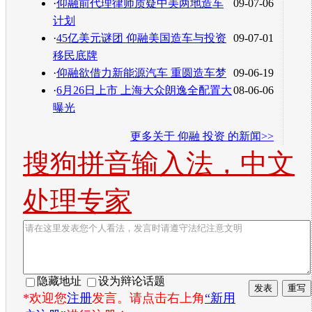
·
仰融前代理律师质疑中美两地造车
09-07-06
计划
·
45亿美元谜团 仰融美国造车与投资
09-07-01
移民底牌
·
仰融欲借力新能源汽车 重圆造车梦
09-06-19
·
6月26日上市 上海大众朗逸全配置大
08-06-06
曝光
更多关于
仰融 投资
的新闻>>
搜狗拼音输入法，中文
处理专家
隐藏地址
设为辩论话题
*欢迎您
注册
发言。请点击右上角
“新用