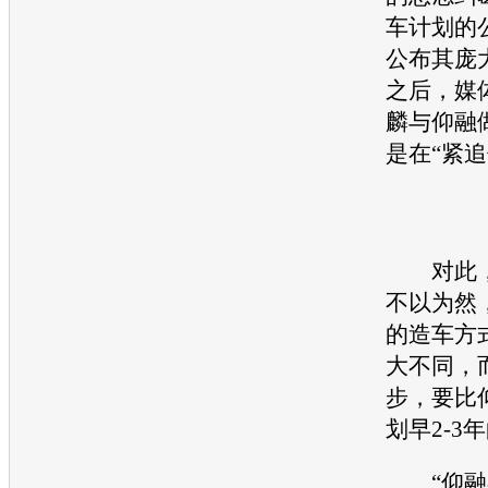
车计划的
公布其庞
之后，媒
麟与仰融
是在“紧追
对此，
不以为然
的造车方
大不同，
步，要比
划早2-3
“仰融