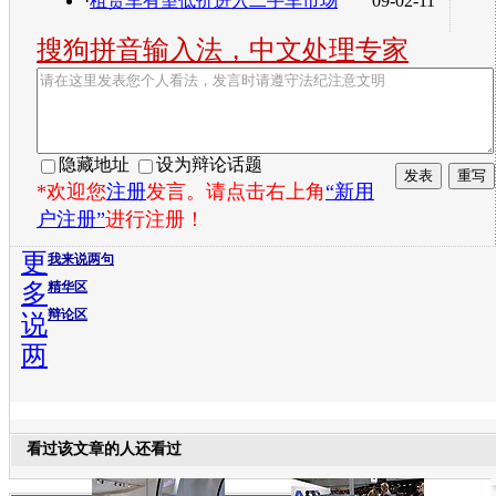
·
租赁车有望低价进入二手车市场
09-02-11
搜狗拼音输入法，中文处理专家
隐藏地址
设为辩论话题
*欢迎您
注册
发言。请点击右上角
“新用
户注册”
进行注册！
更
我来说两句
多
精华区
辩论区
说
两
看过该文章的人还看过