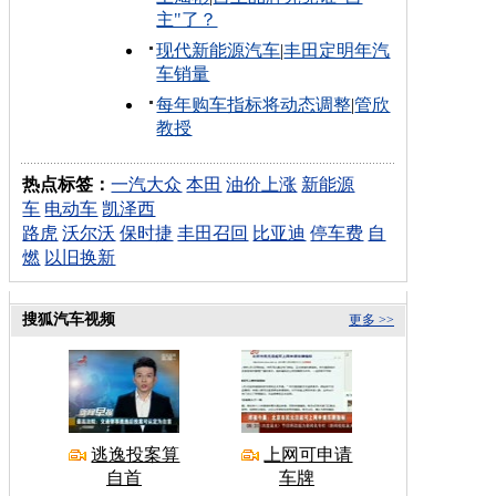
主"了？
现代新能源汽车
|
丰田定明年汽
车销量
每年购车指标将动态调整
|
管欣
教授
热点标签：
一汽大众
本田
油价上涨
新能源
车
电动车
凯泽西
路虎
沃尔沃
保时捷
丰田召回
比亚迪
停车费
自
燃
以旧换新
搜狐汽车视频
更多 >>
逃逸投案算
上网可申请
自首
车牌