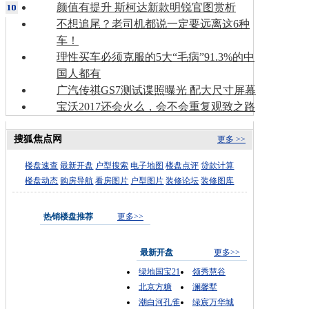
颜值有提升 斯柯达新款明锐官图赏析
不想追尾？老司机都说一定要远离这6种
车！
理性买车必须克服的5大“毛病”91.3%的中
国人都有
广汽传祺GS7测试谍照曝光 配大尺寸屏幕
宝沃2017还会火么，会不会重复观致之路
搜狐焦点网
更多 >>
楼盘速查
最新开盘
户型搜索
电子地图
楼盘点评
贷款计算
楼盘动态
购房导航
看房图片
户型图片
装修论坛
装修图库
热销楼盘推荐
更多>>
最新开盘
更多>>
绿地国宝21
领秀慧谷
北京方糖
澜馨墅
潮白河孔雀
绿宸万华城