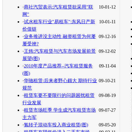
转发至：
·
商社汽贸表示:汽车租赁欲采用"联
10-01-12
网"
·
试水租车行业"易租车":东风日产新
10-01-11
价值链
·
业务推进没主动性 融资租赁为何屡
09-12-16
屡受挫?
·
王炜:汽车租赁与汽车市场发展前景
09-12-02
展望(图)
·
2010年度产品推荐--汽车租赁服务
09-11-04
(图)
·
华驰租赁:后来者野心颇大 期待行业
09-10-21
规范
·
租赁车要不要限行的问题困扰租赁
09-08-19
行业发展
·
租赁市场旺季 学生成汽车租赁市场
09-07-27
主力军
·
氢转子混动车投入商业租赁(图)
09-05-20