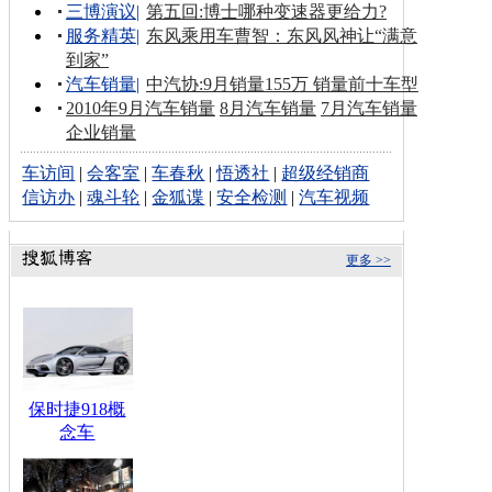
三博演议
|
第五回:博士哪种变速器更给力?
服务精英
|
东风乘用车曹智：东风风神让“满意
到家”
汽车销量
|
中汽协:9月销量155万 销量前十车型
2010年9月汽车销量
8月汽车销量
7月汽车销量
企业销量
车访间
|
会客室
|
车春秋
|
悟透社
|
超级经销商
信访办
|
魂斗轮
|
金狐谍
|
安全检测
|
汽车视频
更多 >>
保时捷918概
念车