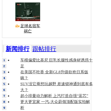
足球名宿车
祸亡
新闻排行
跟帖排行
车模偏爱比基尼 巨乳长腿性感身材诱惑十
足
在美国不吃香 全新GL8升级欲抢日系饭
碗？
SUV没它甭想玩越野 差速锁神通到底有多
大？
超小排量动力解析 上汽打造自强“蓝芯”
更大更宜家 一汽-大众蔚领顶配版实拍解
析