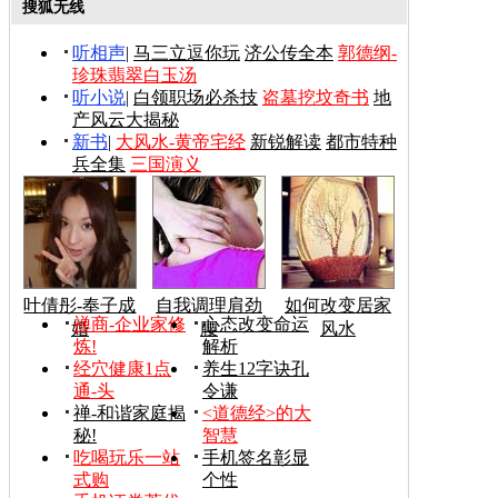
搜狐无线
听相声
|
马三立逗你玩
济公传全本
郭德纲-
珍珠翡翠白玉汤
听小说
|
白领职场必杀技
盗墓挖坟奇书
地
产风云大揭秘
新书
|
大风水-黄帝宅经
新锐解读
都市特种
兵全集
三国演义
叶倩彤-奉子成
自我调理肩劲
如何改变居家
禅商-企业家修
心态改变命运
婚
腰
风水
炼!
解析
经穴健康1点
养生12字诀孔
通-头
令谦
禅-和谐家庭揭
<道德经>的大
秘!
智慧
吃喝玩乐一站
手机签名彰显
式购
个性