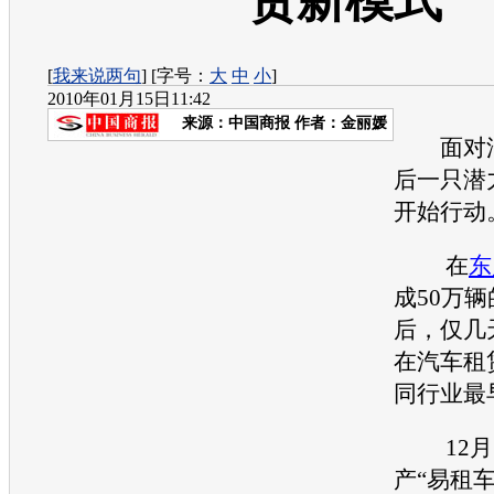
赁新模式
[
我来说两句
] [字号：
大
中
小
]
2010年01月15日11:42
来源：
中国商报
作者：金丽媛
面对汽
后一只潜
开始行动
在
东
成50万
后，仅几
在汽车租
同行业最
12月1
产
“易租