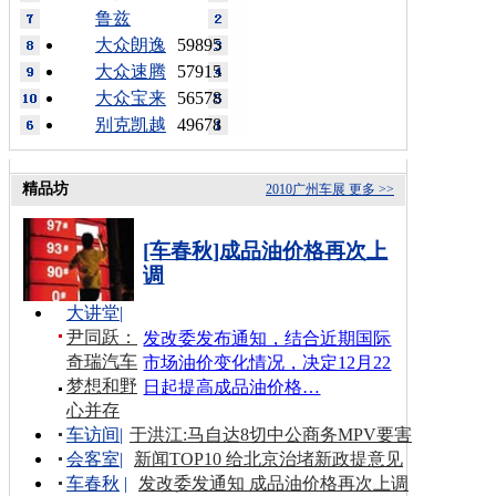
鲁兹
大众朗逸
59895
大众速腾
57915
大众宝来
56578
别克凯越
49678
精品坊
2010广州车展
更多 >>
[车春秋]成品油价格再次上
调
大讲堂
|
尹同跃：
发改委发布通知，结合近期国际
奇瑞汽车
市场油价变化情况，决定12月22
梦想和野
日起提高成品油价格…
心并存
车访间
|
于洪江:马自达8切中公商务MPV要害
会客室
|
新闻TOP10 给北京治堵新政提意见
车春秋
|
发改委发通知 成品油价格再次上调