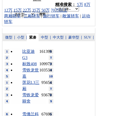
车型搜索：
精准搜索：
5万
8万
12万
15万
22万
35万
50万
70万以上
两厢轿车
|
三厢轿车
|
旅行轿车
|
敞篷轿车
|
运动
轿车
微型
小型
紧凑
中型
中大型
豪华型
SUV
比亚迪
161399
G3
标致408
109973
雪铁龙世
103534
嘉
莲花L3三
95654
厢
雪铁龙爱
93670
丽舍
雪佛兰科
67696