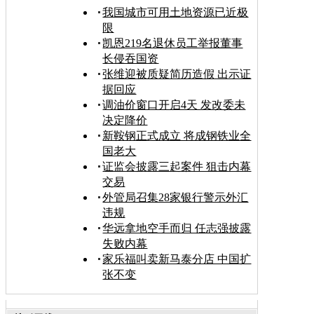
我国城市可用土地资源已近极
限
凯恩219名退休员工举报董事
长侵吞国资
张维迎被质疑简历造假 出示证
据回应
调油价窗口开启4天 发改委未
决定降价
新鞍钢正式成立 将成钢铁业全
国老大
证监会披露三起案件 狙击内幕
交易
外管局召集28家银行警示外汇
违规
华远拿地空手而归 任志强披露
失败内幕
家乐福叫卖新马泰分店 中国扩
张不变