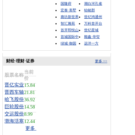
国隆府
潮白河孔雀
宏泰·美墅
铂铭郡
廊坊新世界
世纪鸿通州
智汇雅苑
万科首开台
首开熙悦山
世纪星城
首城国际中
顺鑫·华玺
绿城·御园
远洋一方
财经·理财·证券
更多 >>
当前
股票名称
价
晋亿实业
15.84
晋西车轴
21.81
哈飞股份
36.92
巨轮股份
14.58
交运股份
8.99
渤海活塞
12.44
更多