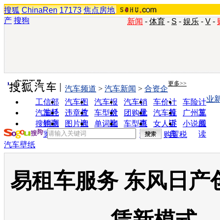
搜狐
ChinaRen
17173
焦点房地
产
搜狗
新闻
-
体育
-
S
-
娱乐
-
V
-
实用工具
更多>>
汽车频道
>
汽车新闻
>
合资企
业
工信部
汽车图
汽车报
汽车销
车价计
车险计
油耗
片
价
量
算
算
汽车经
违章查
车型对
团购优
汽车投
广州车
销商
询
比
惠
诉
展
搜狗浏
图片欣
单词翻
车型查
女人宝
小说阅
览器
赏
译
询
典
读
购置税
汽车壁纸
易租车服务 东风日产