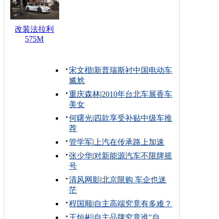
改装法拉利
575M
宋文楷
|
新普瑞斯衬中国电动车
尴尬
重庆森林
|
2010年台北车展香车
美女
何曙光
|
四款享受补贴中级车推
荐
管学军
|
上汽在传承路上加速
张少华
|
对新能源汽车不限牌摇
号
清风网影
|
北京限购 车企也迷
茫
程国顺
|
自主高端究竟有多难？
王灿彬
|
自主品牌究竟谁"自