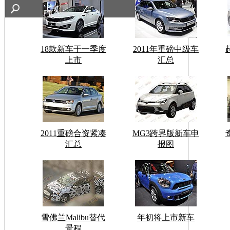
18款新车于一季度
2011年重磅中级车
上市
汇总
2011重磅合资紧凑
MG3跨界版新车申
汇总
报图
雪佛兰Malibu替代
年初将上市新车
景程