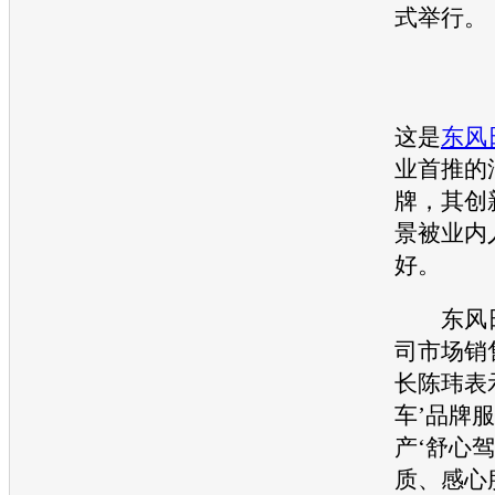
式举行。
这是
东风
业首推的
牌，其创
景被业内
好。
东风
司市场销
长陈玮表
车’品牌
产
‘舒心
质、感心