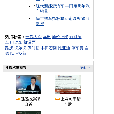
现代新能源汽车
|
丰田定明年汽
车销量
每年购车指标将动态调整
|
管欣
教授
热点标签：
一汽大众
本田
油价上涨
新能源
车
电动车
凯泽西
路虎
沃尔沃
保时捷
丰田召回
比亚迪
停车费
自
燃
以旧换新
搜狐汽车视频
更多 >>
逃逸投案算
上网可申请
自首
车牌