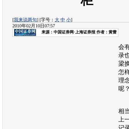
柜”
[
我来说两句
] [字号：
大
中
小
]
2010年02月10日07:57
来源：
中国证券网·上海证券报
作者：黄蕾
会
录
梁
怎
理
呢
车
相
上
记