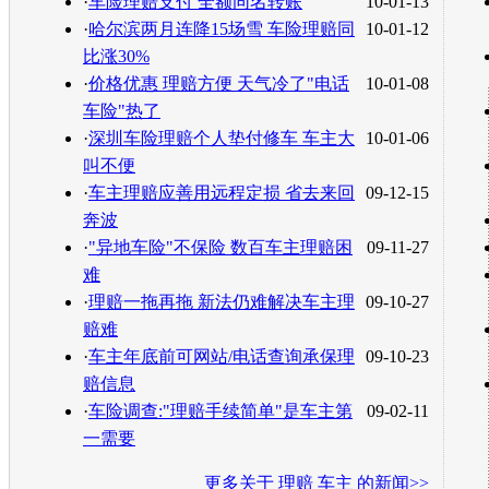
·
车险理赔支付 全额同名转账
10-01-13
·
哈尔滨两月连降15场雪 车险理赔同
10-01-12
比涨30%
·
价格优惠 理赔方便 天气冷了"电话
10-01-08
车险"热了
·
深圳车险理赔个人垫付修车 车主大
10-01-06
叫不便
·
车主理赔应善用远程定损 省去来回
09-12-15
奔波
·
"异地车险"不保险 数百车主理赔困
09-11-27
难
·
理赔一拖再拖 新法仍难解决车主理
09-10-27
赔难
·
车主年底前可网站/电话查询承保理
09-10-23
赔信息
·
车险调查:"理赔手续简单"是车主第
09-02-11
一需要
更多关于
理赔 车主
的新闻>>