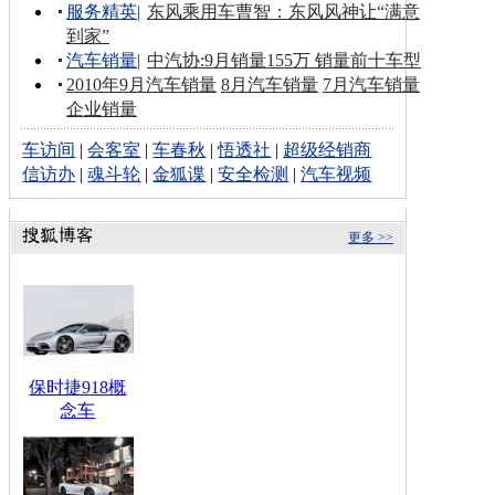
服务精英
|
东风乘用车曹智：东风风神让“满意
到家”
汽车销量
|
中汽协:9月销量155万 销量前十车型
2010年9月汽车销量
8月汽车销量
7月汽车销量
企业销量
车访间
|
会客室
|
车春秋
|
悟透社
|
超级经销商
信访办
|
魂斗轮
|
金狐谍
|
安全检测
|
汽车视频
更多 >>
保时捷918概
念车