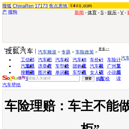
搜狐
ChinaRen
17173
焦点房地
产
搜狗
新闻
-
体育
-
S
-
娱乐
-
V
-
实用工具
更多>>
汽车频道
>
专题
>
车险政策
>
汽
工信部
汽车图
汽车报
汽车销
车价计
车险计
油耗
片
价
量
算
算
汽车经
违章查
车型对
团购优
汽车投
广州车
销商
询
比
惠
诉
展
搜狗浏
图片欣
单词翻
车型查
女人宝
小说阅
览器
赏
译
询
典
读
购置税
汽车壁纸
车险理赔：车主不能做