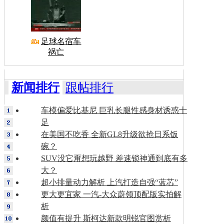
足球名宿车
祸亡
新闻排行
跟帖排行
车模偏爱比基尼 巨乳长腿性感身材诱惑十
足
在美国不吃香 全新GL8升级欲抢日系饭
碗？
SUV没它甭想玩越野 差速锁神通到底有多
大？
超小排量动力解析 上汽打造自强“蓝芯”
更大更宜家 一汽-大众蔚领顶配版实拍解
析
颜值有提升 斯柯达新款明锐官图赏析