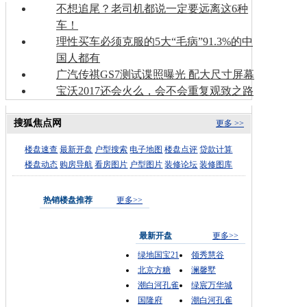
不想追尾？老司机都说一定要远离这6种
车！
理性买车必须克服的5大“毛病”91.3%的中
国人都有
广汽传祺GS7测试谍照曝光 配大尺寸屏幕
宝沃2017还会火么，会不会重复观致之路
搜狐焦点网
更多 >>
楼盘速查
最新开盘
户型搜索
电子地图
楼盘点评
贷款计算
楼盘动态
购房导航
看房图片
户型图片
装修论坛
装修图库
热销楼盘推荐
更多>>
最新开盘
更多>>
绿地国宝21
领秀慧谷
北京方糖
澜馨墅
潮白河孔雀
绿宸万华城
国隆府
潮白河孔雀