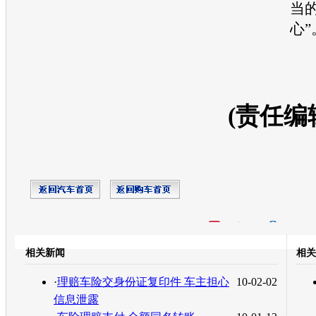
当
心”
(责任编
开心网
人人网
豆瓣
相关新闻
相关
转发至：
·
理赔车险交身份证复印件 车主担心
10-02-02
信息泄露