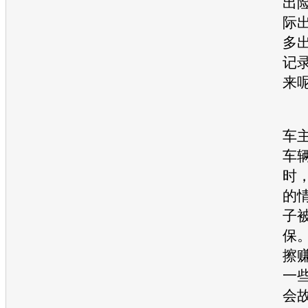
出
际
多
记
来
“
车主
车
时
的
子
保
擦
一
会