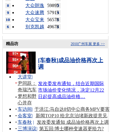
大众朗逸
59895
大众速腾
57915
大众宝来
56578
别克凯越
49678
精品坊
2010广州车展
更多 >>
[车春秋]成品油价格再次上
调
大讲堂
|
尹同跃：
发改委发布通知，结合近期国际
奇瑞汽车
市场油价变化情况，决定12月22
梦想和野
日起提高成品油价格…
心并存
车访间
|
于洪江:马自达8切中公商务MPV要害
会客室
|
新闻TOP10 给北京治堵新政提意见
车春秋
|
发改委发通知 成品油价格再次上调
三博演议
|
第五回:博士哪种变速器更给力?