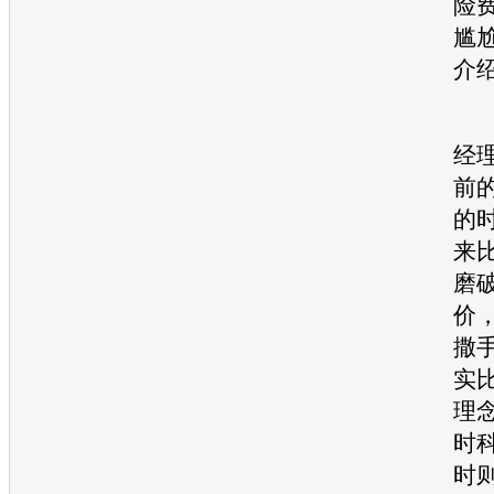
险
尴
介
一
经
前
的
来
磨
价
撒
实
理
时
时