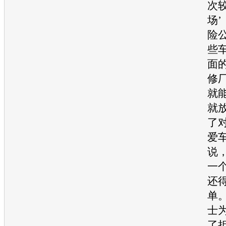
次
场
险
些
面
修
就
就
了
爱
说
一
还
单
士
了