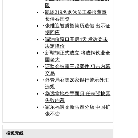
限
凯恩219名退休员工举报董事
长侵吞国资
张维迎被质疑简历造假 出示证
据回应
调油价窗口开启4天 发改委未
决定降价
新鞍钢正式成立 将成钢铁业全
国老大
证监会披露三起案件 狙击内幕
交易
外管局召集28家银行警示外汇
违规
华远拿地空手而归 任志强披露
失败内幕
家乐福叫卖新马泰分店 中国扩
张不变
搜狐无线