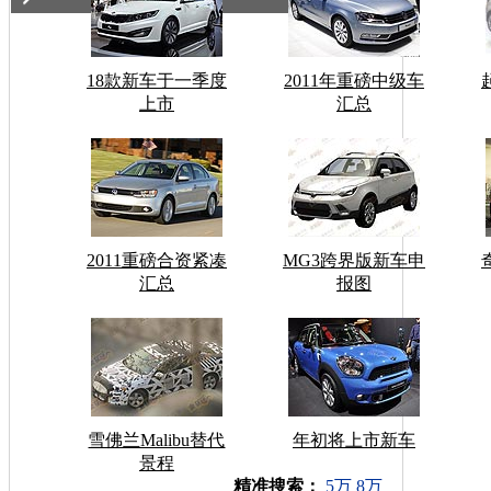
18款新车于一季度
2011年重磅中级车
上市
汇总
2011重磅合资紧凑
MG3跨界版新车申
汇总
报图
雪佛兰Malibu替代
年初将上市新车
景程
车型搜索：
精准搜索：
5万
8万