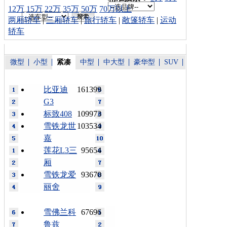
12万
15万
22万
35万
50万
70万以上
两厢轿车
|
三厢轿车
|
旅行轿车
|
敞篷轿车
|
运动
轿车
微型
小型
紧凑
中型
中大型
豪华型
SUV
比亚迪
161399
G3
标致408
109973
雪铁龙世
103534
嘉
莲花L3三
95654
厢
雪铁龙爱
93670
丽舍
雪佛兰科
67696
鲁兹