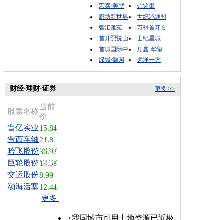
宏泰·美墅
铂铭郡
廊坊新世界
世纪鸿通州
智汇雅苑
万科首开台
首开熙悦山
世纪星城
首城国际中
顺鑫·华玺
绿城·御园
远洋一方
财经·理财·证券
更多 >>
当前
股票名称
价
晋亿实业
15.84
晋西车轴
21.81
哈飞股份
36.92
巨轮股份
14.58
交运股份
8.99
渤海活塞
12.44
更多
我国城市可用土地资源已近极