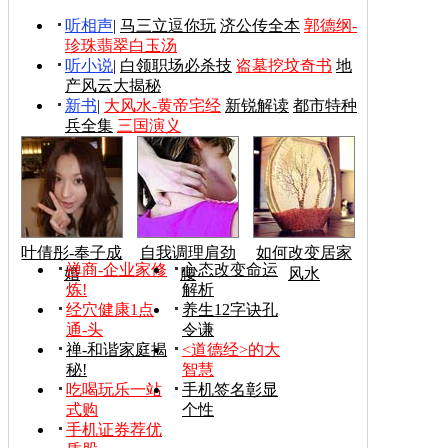
听相声
|
马三立逗你玩
济公传全本
郭德纲-
珍珠翡翠白玉汤
听小说
|
白领职场必杀技
盗墓挖坟奇书
地
产风云大揭秘
新书
|
大风水-黄帝宅经
新锐解读
都市特种
兵全集
三国演义
叶倩彤-奉子成
自我调理肩劲
如何改变居家
禅商-企业家修
心态改变命运
婚
腰
风水
炼!
解析
经穴健康1点
养生12字诀孔
通-头
令谦
禅-和谐家庭揭
<道德经>的大
秘!
智慧
吃喝玩乐一站
手机签名彰显
式购
个性
手机证券荐优