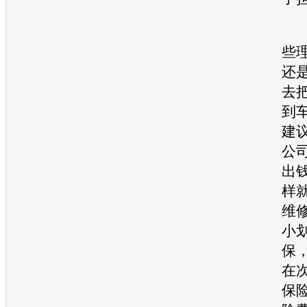
“
些
还
去
到
建
公
出
样
维
小
保
在
保