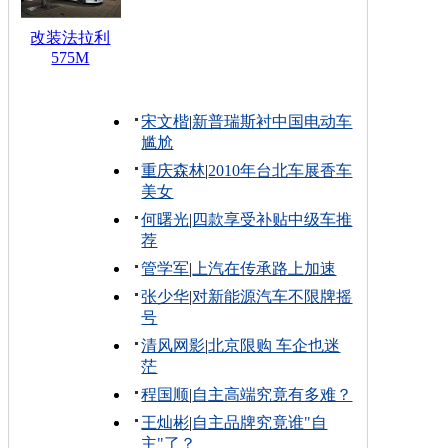
改装法拉利
575M
宋文楷
|
新普瑞斯衬中国电动车
尴尬
重庆森林
|
2010年台北车展香车
美女
何曙光
|
四款享受补贴中级车推
荐
管学军
|
上汽在传承路上加速
张少华
|
对新能源汽车不限牌摇
号
清风网影
|
北京限购 车企也迷
茫
程国顺
|
自主高端究竟有多难？
王灿彬
|
自主品牌究竟谁"自
主"了？