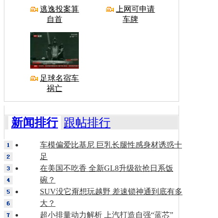
逃逸投案算
上网可申请
自首
车牌
足球名宿车
祸亡
新闻排行
跟帖排行
车模偏爱比基尼 巨乳长腿性感身材诱惑十
足
在美国不吃香 全新GL8升级欲抢日系饭
碗？
SUV没它甭想玩越野 差速锁神通到底有多
大？
超小排量动力解析 上汽打造自强“蓝芯”