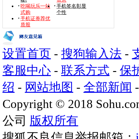
吃喝玩乐一站
手机签名彰显
式购
个性
手机证券荐优
质股
设置首页
-
搜狗输入法
-
客服中心
-
联系方式
-
保
绍
-
网站地图
-
全部新闻
Copyright
©
2018 Sohu.com
公司
版权所有
搜狐不良信息举报邮箱：