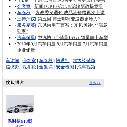
车访间
|
于洪江:马自达8切中公商务MPV要害
会客室
|
新闻TOP10 给北京治堵新政提意见
车春秋
|
发改委发通知 成品油价格再次上调
三博演议
|
第五回:博士哪种变速器更给力?
服务精英
|
东风乘用车曹智：东风风神让“满意
到家”
汽车销量
|
中汽协:9月销量155万 销量前十车型
2010年9月汽车销量
8月汽车销量
7月汽车销量
企业销量
车访间
|
会客室
|
车春秋
|
悟透社
|
超级经销商
信访办
|
魂斗轮
|
金狐谍
|
安全检测
|
汽车视频
更多 >>
保时捷918概