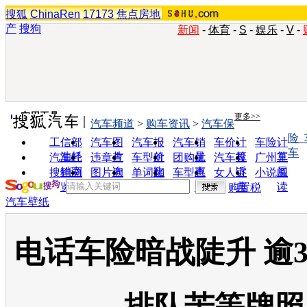
搜狐
ChinaRen
17173
焦点房地
产
搜狗
新闻
-
体育
-
S
-
娱乐
-
V
-
实用工具
更多>>
汽车频道
>
购车资讯
>
汽车保
险
工信部
汽车图
汽车报
汽车销
车价计
车险计
车
油耗
片
价
量
算
算
汽车经
违章查
车型对
团购优
汽车投
广州车
销商
询
比
惠
诉
展
搜狗浏
图片欣
单词翻
车型查
女人宝
小说阅
览器
赏
译
询
典
读
购置税
汽车壁纸
电话车险暗战陡升 逾