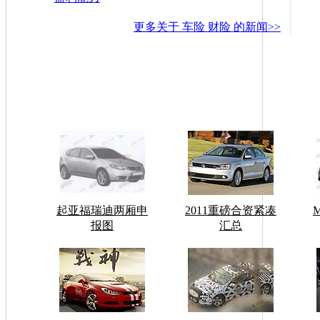
更多关于
车险 财险
的新闻>>
起亚福瑞迪两厢申
2011重磅合资紧凑
报图
汇总