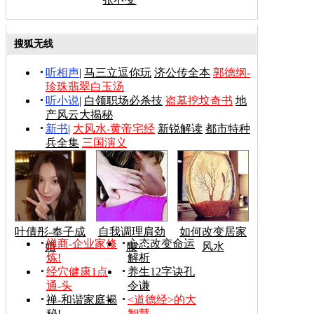
搜狐无线
听相声
|
马三立逗你玩
济公传全本
郭德纲-
珍珠翡翠白玉汤
听小说
|
白领职场必杀技
盗墓挖坟奇书
地
产风云大揭秘
新书
|
大风水-黄帝宅经
新锐解读
都市特种
兵全集
三国演义
叶倩彤-奉子成
自我调理肩劲
如何改变居家
禅商-企业家修
心态改变命运
婚
腰
风水
炼!
解析
经穴健康1点
养生12字诀孔
通-头
令谦
禅-和谐家庭揭
<道德经>的大
秘!
智慧