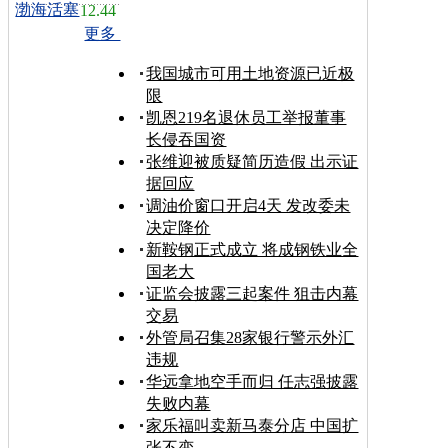
渤海活塞
12.44
更多
我国城市可用土地资源已近极
限
凯恩219名退休员工举报董事
长侵吞国资
张维迎被质疑简历造假 出示证
据回应
调油价窗口开启4天 发改委未
决定降价
新鞍钢正式成立 将成钢铁业全
国老大
证监会披露三起案件 狙击内幕
交易
外管局召集28家银行警示外汇
违规
华远拿地空手而归 任志强披露
失败内幕
家乐福叫卖新马泰分店 中国扩
张不变