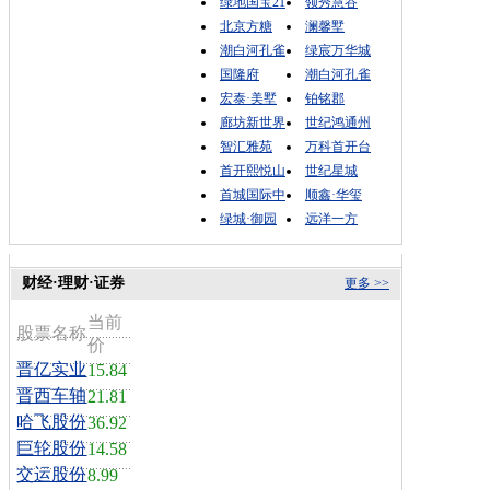
绿地国宝21
领秀慧谷
北京方糖
澜馨墅
潮白河孔雀
绿宸万华城
国隆府
潮白河孔雀
宏泰·美墅
铂铭郡
廊坊新世界
世纪鸿通州
智汇雅苑
万科首开台
首开熙悦山
世纪星城
首城国际中
顺鑫·华玺
绿城·御园
远洋一方
财经·理财·证券
更多 >>
当前
股票名称
价
晋亿实业
15.84
晋西车轴
21.81
哈飞股份
36.92
巨轮股份
14.58
交运股份
8.99