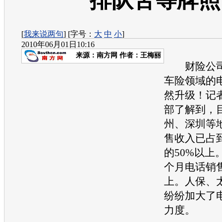
排队苦等牌照
[
我来说两句
] [字号：
大
中
小
]
2010年06月01日10:16
来源：
南方网
作者：王梅丽
财险公司
车险领域的
然升级！记
部了解到，
州、深圳等
售收入已占
的50%以上
个月电话销
上。人保、
纷纷加大了
力度。