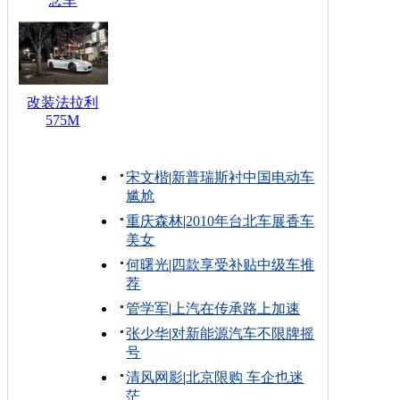
念车
改装法拉利
575M
宋文楷
|
新普瑞斯衬中国电动车
尴尬
重庆森林
|
2010年台北车展香车
美女
何曙光
|
四款享受补贴中级车推
荐
管学军
|
上汽在传承路上加速
张少华
|
对新能源汽车不限牌摇
号
清风网影
|
北京限购 车企也迷
茫