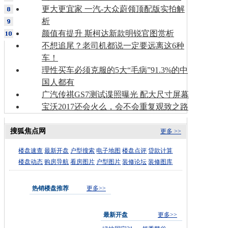
更大更宜家 一汽-大众蔚领顶配版实拍解
析
颜值有提升 斯柯达新款明锐官图赏析
不想追尾？老司机都说一定要远离这6种
车！
理性买车必须克服的5大“毛病”91.3%的中
国人都有
广汽传祺GS7测试谍照曝光 配大尺寸屏幕
宝沃2017还会火么，会不会重复观致之路
搜狐焦点网
更多 >>
楼盘速查
最新开盘
户型搜索
电子地图
楼盘点评
贷款计算
楼盘动态
购房导航
看房图片
户型图片
装修论坛
装修图库
热销楼盘推荐
更多>>
最新开盘
更多>>