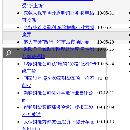
受"折上折"
·
东莞人保车险开通电销业务 拨电话
10-05-31
可投保
·
全行业首次盈利 车险摆脱行业亏损
10-05-31
魔咒
·
盛大车险"改行":汽车后市场掘金
10-05-29
·
财险公司较劲车险理赔速度 意在增
10-05-25
加保费规模
·
12家财险公司获"电销"资格"接棒"传
10-05-24
统车险
·
回家过年 意外险家财险车险一样不
10-02-11
能少
·
新疆财险公司签订车险行业自律公
09-12-11
约
·
都邦财险客服部保险经理虚报车险
09-12-09
39万被诉
·
人保财险方仲友:五管齐下提升车险
09-10-13
盈利能力