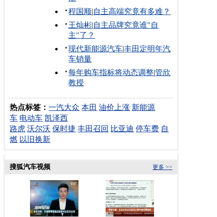
程国顺
|
自主高端究竟有多难？
王灿彬
|
自主品牌究竟谁"自
主"了？
现代新能源汽车
|
丰田定明年汽
车销量
每年购车指标将动态调整
|
管欣
教授
热点标签：
一汽大众
本田
油价上涨
新能源
车
电动车
凯泽西
路虎
沃尔沃
保时捷
丰田召回
比亚迪
停车费
自
燃
以旧换新
搜狐汽车视频
更多 >>