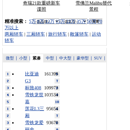
奇瑞21款重磅新车
雪佛兰Malibu替代
谍照
景程
车型搜索：
精准搜索：
5万
8万
12万
15万
22万
35万
50万
70
万以上
两厢轿车
|
三厢轿车
|
旅行轿车
|
敞篷轿车
|
运动
轿车
微型
小型
紧凑
中型
中大型
豪华型
SUV
比亚迪
161399
G3
标致408
109973
雪铁龙世
103534
嘉
莲花L3三
95654
厢
雪铁龙爱
93670
丽舍