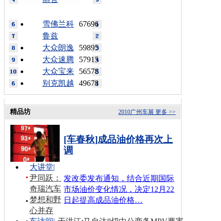
雪佛兰科
67696
鲁兹
大众朗逸
59895
大众速腾
57915
大众宝来
56578
别克凯越
49678
精品坊
2010广州车展
更多 >>
[车春秋]成品油价格再次上
调
大讲堂
|
尹同跃：
发改委发布通知，结合近期国际
奇瑞汽车
市场油价变化情况，决定12月22
梦想和野
日起提高成品油价格…
心并存