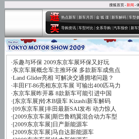
搜狐首页
-
新闻
-
|
|
|
|
热点新车
新车月历
金 狐 谍
新车解码
车型
|
|
|
|
导购资讯
车型对比
全系导购
汽车报价
新车
·
乐趣与环保 2009东京车展环保又好玩
·
东京车展概念车主推环保 多款新车成焦点
·
Land Glider亮相 可解决交通拥堵问题？
·
丰田FT-86亮相东京车展 可输出400匹马力
·
东京车展昨开幕 8款新车可能引进中国
·
[东京车展]铃木B级车 Kizashi新车解码
·
[09东京车展]丰田最新SAI发布 动力惊人
·
[2009东京车展]斯巴鲁鸥翼混合动力车型
·
[2009东京车展]日产新能源车
·
[2009东京车展]马自达新能源车