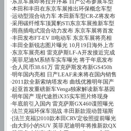
·
东京车展即将拉开序幕 日产公布参展车型
·
本田和丰田在东京车展推出环保概念车型
·
运动型混合动力车 本田新车型CR-Z将发布
·
采用碳纤维车顶翼豹STi东京车展推新车型
·
雨燕插电式混合动力发布 东京车展将首发
·
丰田发布FT-EV II电动车 东京车展将亮相
·
丰田全新锐志图片曝光 10月19日海外上市
·
东京车展亮相 雷克萨斯LF-A开发接近完成
·
英菲尼迪M系轿车实车曝光 将于年底发布
·
合人民币38.61万 雷克萨斯发布新GS450h
·
明年国内亮相 日产LEAF未来将在国内销售
·
2011款全新索纳塔发布 曲线优雅明年国产
·
起亚首发重磅新车Venga独家解读新车基因
·
明年国产 现代途胜iX35实车照片终现身
·
年底前引入国内 雷克萨斯GX460谍照曝光
·
法兰克福环保车混战 丰田新款混动普瑞斯
·
[法兰克福]2010款本田CRV定妆照提前曝光
·
由大到小的SUV 英菲尼迪明年将推新款QX