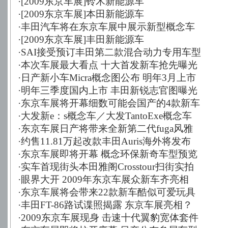
·
[2009东京车展]铃木新能源车
·
[2009东京车展]本田新能源车
·
丰田汽车将在东京车展中展示新型概念车
·
[2009东京车展]丰田新能源车
·
SAI接受预订丰田第二款混合动力专用车型
·
本次车展最大看点 十大首发新车抢先曝光
·
日产新小车Micra概念图公布 明年3月上市
·
明年三季度国内上市 丰田新锐志官图曝光
·
东京车展将开幕细数可能会国产的4款新车
·
大发新e：s概念车／大发TantoExe概念车
·
东京车展日产将带来全新第二代fuga风雅
·
约售11.81万起改款丰田Auris海外将发布
·
东京车展即将开幕 概念环保新奇车型预览
·
实车首现街头本田雅阁Crosstour扫街实拍
·
眼界大开 2009年东京车展众新车齐亮相
·
东京车展将会带来22款新车酷似可爱玩具
·
丰田FT-86路试谍照揭露 东京车展亮相？
·
2009东京车展现身 击速十代翼豹宽体套件