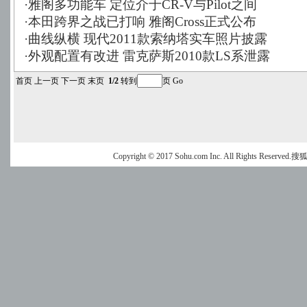
·
雅阁多功能车 定位介于CR-V与Pilot之间
·
本田跨界之战已打响 雅阁Cross正式公布
·
曲线纵横 现代2011款索纳塔实车照片披露
·
外观配置有改进 雷克萨斯2010款LS系泄露
首页
上一页
下一页
末页
1/2
转到
页
Go
Copyright © 2017 Sohu.com Inc. All Rights Reserved