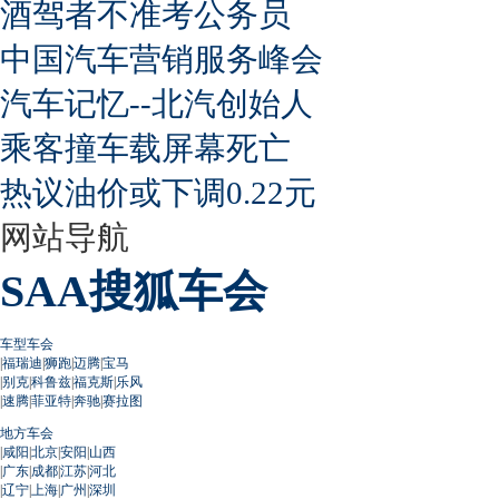
酒驾者不准考公务员
中国汽车营销服务峰会
汽车记忆--北汽创始人
乘客撞车载屏幕死亡
热议油价或下调0.22元
网站导航
SAA搜狐车会
车型车会
|
福瑞迪
|
狮跑
|
迈腾
|
宝马
|
别克
|
科鲁兹
|
福克斯
|
乐风
|
速腾
|
菲亚特
|
奔驰
|
赛拉图
地方车会
|
咸阳
|
北京
|
安阳
|
山西
|
广东
|
成都
|
江苏
|
河北
|
辽宁
|
上海
|
广州
|
深圳