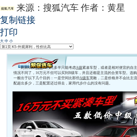
来源：
搜狐汽车
作者：黄星
复制链接
打印
大
中
小
此前我们
买车
16万元多半只能考虑
A级
紧凑车型，或者是相对便宜的自
情况不同了，16万元不但可以买到
B级车
，并且还都是主流的合资车型。选购
一般出于以下几个目的：一是空间比那些
A级车
宽敞，二是价格并不会比主
配超出多少，三是配置还过得去，家用代步什么的没有问题。