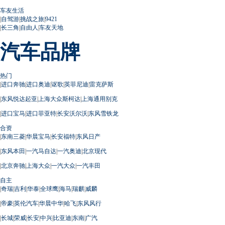
车友生活
|
自驾游
|
挑战之旅
|
9421
|
长三角
|
自由人
|
车友天地
汽车品牌
热门
|
进口奔驰
|
进口奥迪
|
讴歌
|
英菲尼迪
|
雷克萨斯
|
东风悦达起亚
|
上海大众斯柯达
|
上海通用别克
|
进口宝马
|
进口菲亚特
|
长安沃尔沃
|
东风雪铁龙
合资
|
东南三菱
|
华晨宝马
|
长安福特
|
东风日产
|
东风本田
|
一汽马自达
|
一汽奥迪
|
北京现代
|
北京奔驰
|
上海大众
|
一汽大众
|
一汽丰田
自主
|
奇瑞
|
吉利
|
华泰
|
全球鹰
|
海马
|
瑞麒
|
威麟
|
帝豪
|
英伦汽车
|
华晨中华
|
哈飞
|
东风风行
|
长城
|
荣威
|
长安
|
中兴
|
比亚迪
|
东南
|
广汽