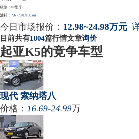
级别：中型车
油耗：
7.6~7.9L/100km
今日市场报价：
12.98~24.98万元
详
目前共有
1804
篇行情文章
询价
起亚K5的竞争车型
现代 索纳塔八
价格：
16.69-24.99
万