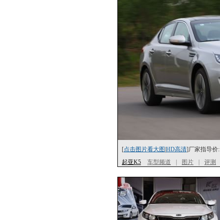
[
点击图片看大图
|
HD高清
]厂家指导价:
起亚K5
车型频道
|
图片
|
评测