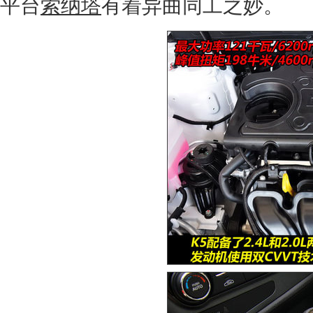
平台
索纳塔
有着异曲同工之妙。