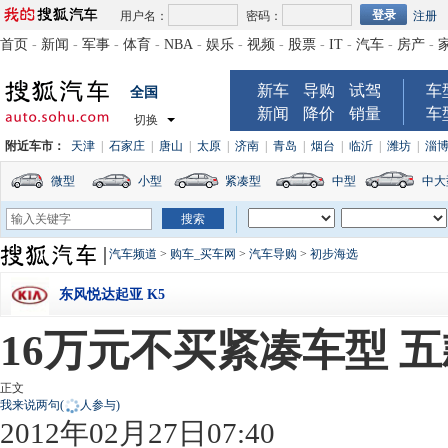
用户名：
密码：
注册
首页
-
新闻
-
军事
-
体育
-
NBA
-
娱乐
-
视频
-
股票
-
IT
-
汽车
-
房产
-
新车
导购
试驾
车
全国
新闻
降价
销量
车
切换
附近车市：
天津
|
石家庄
|
唐山
|
太原
|
济南
|
青岛
|
烟台
|
临沂
|
潍坊
|
淄
微型
小型
紧凑型
中型
中大
汽车频道
>
购车_买车网
>
汽车导购
>
初步海选
东风悦达起亚 K5
16万元不买紧凑车型 
正文
我来说两句
(
人参与)
2012年02月27日07:40