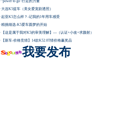
·
“power to go”行走的力量
·
大连K5提车（美女爱宠剧透照）
·
起亚K5怎么样？-记我的1年用车感受
·
精挑细选-K5爱车圆梦的开始
·
【这是属于我对K5的审美理解】---（认证+小改+求颜射）
·
【新车-价格竞猜】14款K52.0T猜价格赢奖品
我要发布