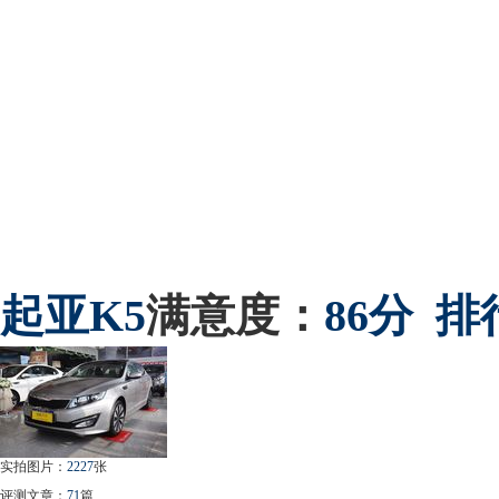
起亚
K5
满意度：
86分
排
实拍图片：
2227
张
评测文章：
71
篇