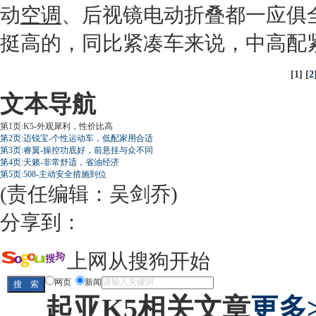
动
空调
、后视镜电动折叠都一应俱
挺高的，同比紧凑车来说，中高配
[1] [
2
文本导航
第1页:K5-外观犀利，性价比高
第2页:迈锐宝-个性运动车，低配家用合适
第3页:睿翼-操控功底好，前悬挂与众不同
第4页:天籁-非常舒适，省油经济
第5页:508-主动安全措施到位
(责任编辑：吴剑乔)
分享到：
上网从搜狗开始
网页
新闻
起亚K5相关文章
更多