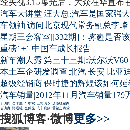
经央视3.15曝光后，大众在华宣布召回
汽车大讲堂
|
汪大总:汽车是国家强
车领袖
|
访问北京现代常务副总李峰
星期三会客室
|
[332期]：雾霾是否
重磅1+1
|
中国车成长报告
新车潮人秀
|
第三十三期:沃尔沃V60
本土车企研发调查
|
北汽
长安
比亚
超级经销商
|
保时捷的辉煌该如何延
汽车销量
|
2012年11月汽车销量179
车访间
会客室
车春秋
三博演议
超级经销商
信访办
悟透社
金狐谍
汽车视频
营销点将堂
搜狐博客·微博
更多>>