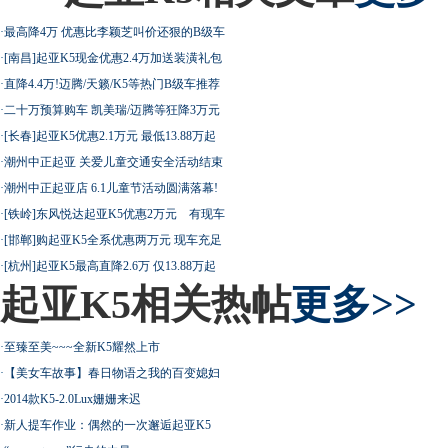
·
最高降4万 优惠比李颖芝叫价还狠的B级车
·
[南昌]起亚K5现金优惠2.4万加送装潢礼包
·
直降4.4万!迈腾/天籁/K5等热门B级车推荐
·
二十万预算购车 凯美瑞/迈腾等狂降3万元
·
[长春]起亚K5优惠2.1万元 最低13.88万起
·
潮州中正起亚 关爱儿童交通安全活动结束
·
潮州中正起亚店 6.1儿童节活动圆满落幕!
·
[铁岭]东风悦达起亚K5优惠2万元 有现车
·
[邯郸]购起亚K5全系优惠两万元 现车充足
·
[杭州]起亚K5最高直降2.6万 仅13.88万起
起亚K5相关热帖
更多>>
·
至臻至美~~~全新K5耀然上市
·
【美女车故事】春日物语之我的百变媳妇
·
2014款K5-2.0Lux姗姗来迟
·
新人提车作业：偶然的一次邂逅起亚K5