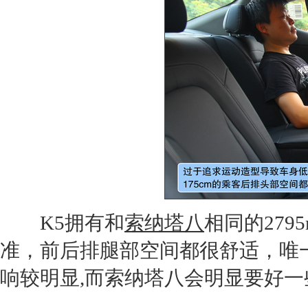
K5
拥有和
索纳塔八
相同的27
准，前后排腿部空间都很舒适，唯
响较明显,而
索纳塔八
会明显要好一