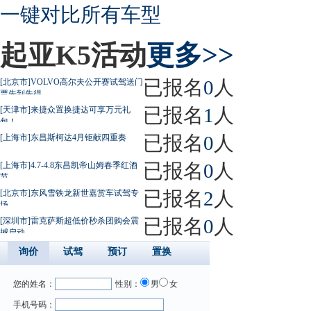
一键对比所有车型
起亚K5活动
更多>>
已报名
0
人
[北京市]VOLVO高尔夫公开赛试驾送门
票先到先得
已报名
1
人
[天津市]来捷众置换捷达可享万元礼
包！
已报名
0
人
[上海市]东昌斯柯达4月钜献四重奏
已报名
0
人
[上海市]4.7-4.8东昌凯帝山姆春季红酒
节
已报名
2
人
[北京市]东风雪铁龙新世嘉赏车试驾专
场
已报名
0
人
[深圳市]雷克萨斯超低价秒杀团购会震
撼启动
询价
试驾
预订
置换
您的姓名：
性别：
男
女
手机号码：