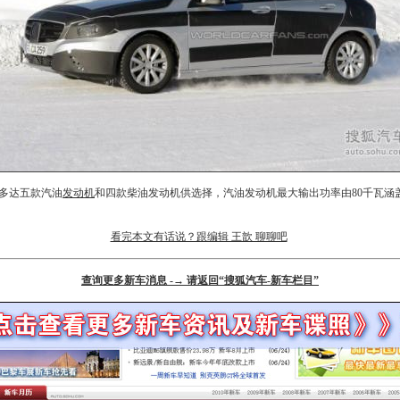
多达五款汽油
发动机
和四款柴油
发动机
供选择，汽油
发动机
最大输出功率由80千瓦涵盖
看完本文有话说？跟编辑 王歆 聊聊吧
查询更多新车消息 -→ 请返回“搜狐汽车-新车栏目”