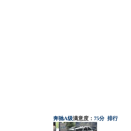
奔驰
A级
满意度：
75分
排行