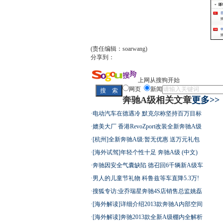
(责任编辑：soarwang)
分享到：
上网从搜狗开始
网页
新闻
奔驰A级相关文章
更多>>
·
电动汽车在德遇冷 默克尔称坚持百万目标
·
媲美大厂 香港RevoZport改装全新奔驰A级
·
[杭州]全新奔驰A级:暂无优惠 送万元礼包
·
[海外试驾]年轻个性十足 奔驰A级 (中文)
·
奔驰因安全气囊缺陷 德召回6千辆新A级车
·
男人的儿童节礼物 科鲁兹等车直降5.3万!
·
搜狐专访:业乔瑞星奔驰4S店销售总监姚磊
·
[海外解读]详细介绍2013款奔驰A内部空间
·
[海外解读]奔驰2013款全新A级棚内全解析