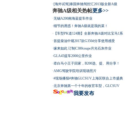
·
[海外试驾]泰国奔驰驾控汇2013版全新A级
奔驰A级相关热帖
更多>>
·
无锡A200南海蓝提车作业
·
细节的诱惑！奔驰A级就是我的菜！
·
【车型PK道124期】全新奔驰A级对比宝马1系
·
首提柴油中规2017款G350d分享使用感受
·
缘来如此 订制C300coupe月光石灰作业
·
GLA45提车2000公里作业
·
牵白马小王子回家，B200选、提、用分享！
·
AMG驾驶学院培训现场照片
·
#现场播报#奔驰GLCSUV上海区联合上市盛典
·
北京奔驰第一个十年的收官车型，GLCSUV
我要发布