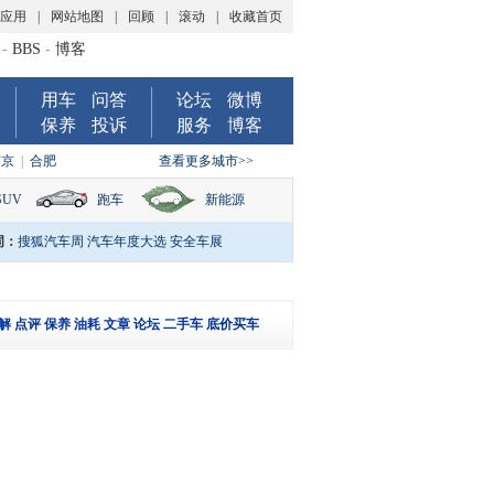
P应用
|
网站地图
|
回顾
|
滚动
|
收藏首页
-
BBS
-
博客
用车
问答
论坛
微博
保养
投诉
服务
博客
南京
|
合肥
查看更多城市>>
SUV
跑车
新能源
词：
搜狐汽车周
汽车年度大选
安全车展
解
点评
保养
油耗
文章
论坛
二手车
底价买车