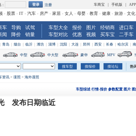
车商宝
|
手机版
|
AP
码：
注册
频
-
股票
-
IT
-
汽车
-
房产
-
家居
-
女人
-
母婴
-
教育
-
健康
-
旅游
-
文化
新车
导购
试驾
车型大全
报价
图片
经销商
进口车
新闻
降价
销量
车型对比
优惠
视频
买车宝
二手车
|
青岛
|
烟台
|
临沂
|
潍坊
|
淄博
|
沈阳
|
大连
|
郑州
|
西安
|
长春
|
哈尔滨
|
中型
中大型
豪华
MPV
热
车资讯
>
谍照
>
海外谍照
车型综述
行情-报价
参数配置
图片
图
光 发布日期临近