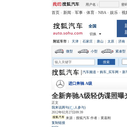
用户名：
密
首页
-
新闻
-
军事
-
体育
-
NBA
-
娱乐
-
视
全国
切换
附近车市：
天津
|
石家庄
|
唐山
|
太原
|
济南
微型
小型
紧凑型
汽车频道
>
购车_买车网
>
新
进口奔驰 A级
全新奔驰A级轻伪谍照曝
正文
我来说两句
(
人参与)
2012年02月27日09:39
来源：
搜狐汽车
作者：黄嘉刚
复制链接