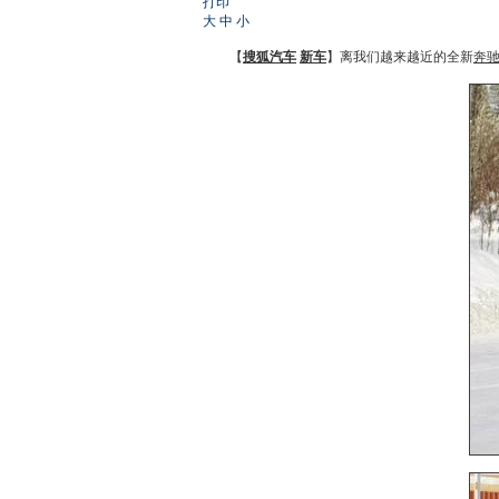
打印
大
中
小
【
搜狐汽车
新车
】离我们越来越近的全新
奔驰