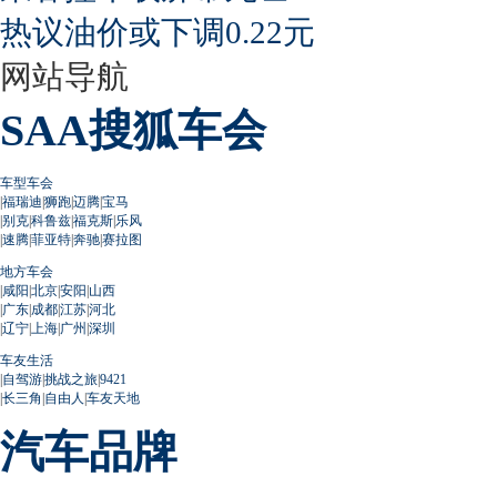
热议油价或下调0.22元
网站导航
SAA搜狐车会
车型车会
|
福瑞迪
|
狮跑
|
迈腾
|
宝马
|
别克
|
科鲁兹
|
福克斯
|
乐风
|
速腾
|
菲亚特
|
奔驰
|
赛拉图
地方车会
|
咸阳
|
北京
|
安阳
|
山西
|
广东
|
成都
|
江苏
|
河北
|
辽宁
|
上海
|
广州
|
深圳
车友生活
|
自驾游
|
挑战之旅
|
9421
|
长三角
|
自由人
|
车友天地
汽车品牌