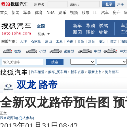
用户名：
密码：
注册
首页
-
新闻
-
军事
-
体育
-
NBA
-
娱乐
-
视频
-
股票
-
IT
-
汽车
-
房产
-
新车
导购
试驾
车
全国
新闻
降价
销量
车
切换
附近车市：
天津
|
石家庄
|
唐山
|
太原
|
济南
|
青岛
|
烟台
|
临沂
|
潍坊
|
淄
微型
小型
紧凑型
中型
中大
汽车频道
>
购车_买车网
>
新车资讯
>
最新上市
>
海外新车
双龙 路帝
全新双龙路帝预告图 
正文
我来说两句
(
人参与)
2013年01月31日08:42