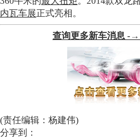
360牛米的
最大扭矩
。2014款
双龙
内瓦车展
正式亮相。
查询更多新车消息 -→
(责任编辑：杨建伟)
分享到：