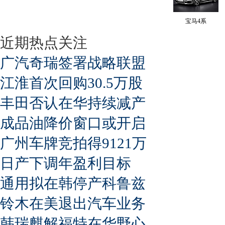
宝马4系
近期热点关注
广汽奇瑞签署战略联盟
江淮首次回购30.5万股
丰田否认在华持续减产
成品油降价窗口或开启
广州车牌竞拍得9121万
日产下调年盈利目标
通用拟在韩停产科鲁兹
铃木在美退出汽车业务
韩瑞麒解福特在华野心