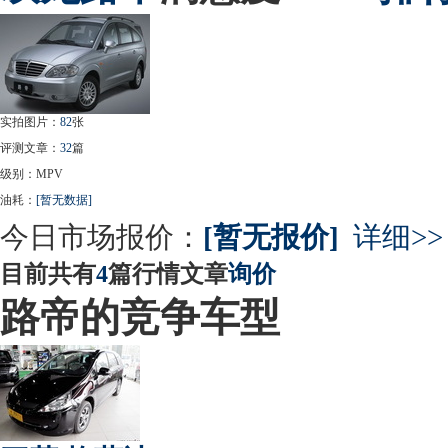
实拍图片：
82
张
评测文章：
32
篇
级别：MPV
油耗：
[暂无数据]
今日市场报价：
[暂无报价]
详细>>
目前共有
4
篇行情文章
询价
路帝的竞争车型