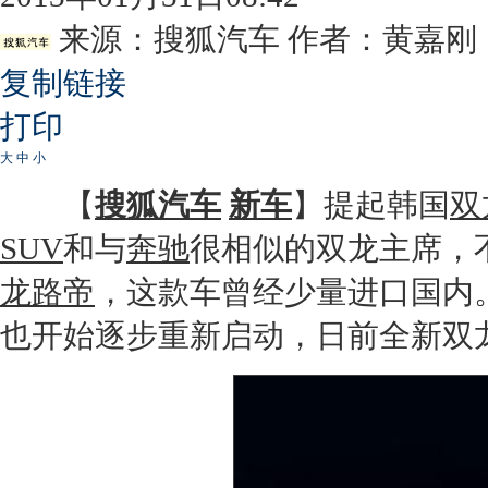
来源：
搜狐汽车
作者：黄嘉刚
复制链接
打印
大
中
小
【
搜狐汽车
新车
】提起韩国
双
SUV
和与
奔驰
很相似的
双龙
主席，
龙路帝
，这款车曾经少量进口国内
也开始逐步重新启动，日前全新
双