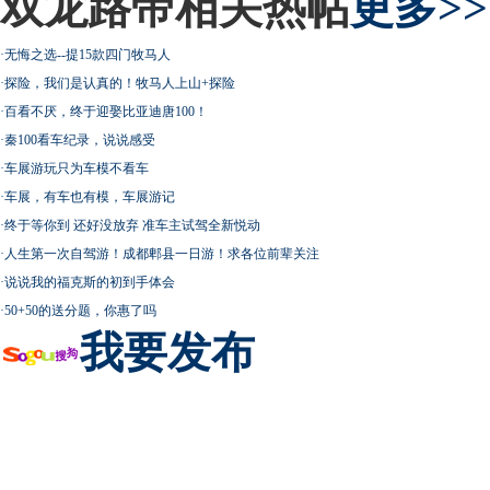
双龙路帝相关热帖
更多>>
·
无悔之选--提15款四门牧马人
·
探险，我们是认真的！牧马人上山+探险
·
百看不厌，终于迎娶比亚迪唐100！
·
秦100看车纪录，说说感受
·
车展游玩只为车模不看车
·
车展，有车也有模，车展游记
·
终于等你到 还好没放弃 准车主试驾全新悦动
·
人生第一次自驾游！成都郫县一日游！求各位前辈关注
·
说说我的福克斯的初到手体会
·
50+50的送分题，你惠了吗
我要发布