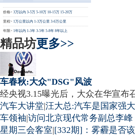
价格>
3万以内
3-5万
5-10万
10-15万
15-20万
里程>
1万公里以内
1-3万公里
3-6万公里
年限>
1年以内
1-3年
3-5年
5-8年
8年以上
精品坊
更多>>
车春秋:大众"DSG"风波
经央视3.15曝光后，大众在华宣布召回
汽车大讲堂
|
汪大总:汽车是国家强
车领袖
|
访问北京现代常务副总李峰
星期三会客室
|
[332期]：雾霾是否