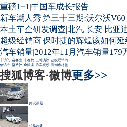
重磅1+1
|
中国车成长报告
新车潮人秀
|
第三十三期:沃尔沃V60
本土车企研发调查
|
北汽
长安
比亚
超级经销商
|
保时捷的辉煌该如何延
汽车销量
|
2012年11月汽车销量179
车访间
会客室
车春秋
三博演议
超级经销商
信访办
悟透社
金狐谍
汽车视频
营销点将堂
搜狐博客·微博
更多>>
路试谍照
炫酷改装