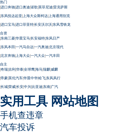
热门
|
进口奔驰
|
进口奥迪
|
讴歌
|
英菲尼迪
|
雷克萨斯
|
东风悦达起亚
|
上海大众斯柯达
|
上海通用别克
|
进口宝马
|
进口菲亚特
|
长安沃尔沃
|
东风雪铁龙
合资
|
东南三菱
|
华晨宝马
|
长安福特
|
东风日产
|
东风本田
|
一汽马自达
|
一汽奥迪
|
北京现代
|
北京奔驰
|
上海大众
|
一汽大众
|
一汽丰田
自主
|
奇瑞
|
吉利
|
华泰
|
全球鹰
|
海马
|
瑞麒
|
威麟
|
帝豪
|
英伦汽车
|
华晨中华
|
哈飞
|
东风风行
|
长城
|
荣威
|
长安
|
中兴
|
比亚迪
|
东南
|
广汽
实用工具
网站地图
手机查违章
汽车投诉