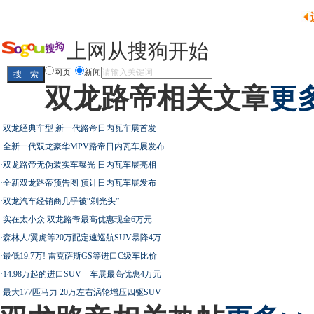
上网从搜狗开始
网页
新闻
双龙路帝相关文章
更多
·
双龙经典车型 新一代路帝日内瓦车展首发
·
全新一代双龙豪华MPV路帝日内瓦车展发布
·
双龙路帝无伪装实车曝光 日内瓦车展亮相
·
全新双龙路帝预告图 预计日内瓦车展发布
·
双龙汽车经销商几乎被“剃光头”
·
实在太小众 双龙路帝最高优惠现金6万元
·
森林人/翼虎等20万配定速巡航SUV暴降4万
·
最低19.7万! 雷克萨斯GS等进口C级车比价
·
14.98万起的进口SUV 车展最高优惠4万元
·
最大177匹马力 20万左右涡轮增压四驱SUV