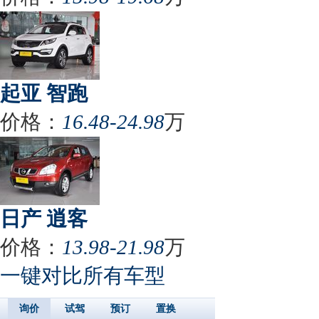
起亚 智跑
价格：
16.48-24.98
万
日产 逍客
价格：
13.98-21.98
万
一键对比所有车型
询价
试驾
预订
置换