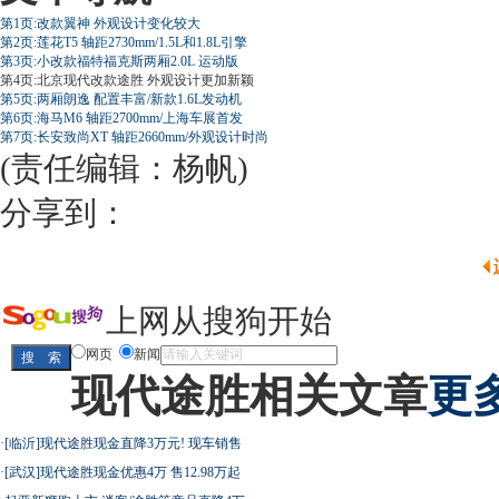
第1页:改款翼神 外观设计变化较大
第2页:莲花T5 轴距2730mm/1.5L和1.8L引擎
第3页:小改款福特福克斯两厢2.0L 运动版
第4页:北京现代改款途胜 外观设计更加新颖
第5页:两厢朗逸 配置丰富/新款1.6L发动机
第6页:海马M6 轴距2700mm/上海车展首发
第7页:长安致尚XT 轴距2660mm/外观设计时尚
(责任编辑：杨帆)
分享到：
上网从搜狗开始
网页
新闻
现代途胜相关文章
更多
·
[临沂]现代途胜现金直降3万元! 现车销售
·
[武汉]现代途胜现金优惠4万 售12.98万起