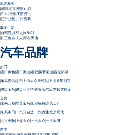
地方车会
|
咸阳
|
北京
|
安阳
|
山西
|
广东
|
成都
|
江苏
|
河北
|
辽宁
|
上海
|
广州
|
深圳
车友生活
|
自驾游
|
挑战之旅
|
9421
|
长三角
|
自由人
|
车友天地
汽车品牌
热门
|
进口奔驰
|
进口奥迪
|
讴歌
|
英菲尼迪
|
雷克萨斯
|
东风悦达起亚
|
上海大众斯柯达
|
上海通用别克
|
进口宝马
|
进口菲亚特
|
长安沃尔沃
|
东风雪铁龙
合资
|
东南三菱
|
华晨宝马
|
长安福特
|
东风日产
|
东风本田
|
一汽马自达
|
一汽奥迪
|
北京现代
|
北京奔驰
|
上海大众
|
一汽大众
|
一汽丰田
自主
|
奇瑞
|
吉利
|
华泰
|
全球鹰
|
海马
|
瑞麒
|
威麟