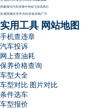
|
帝豪
|
英伦汽车
|
华晨中华
|
哈飞
|
东风风行
|
长城
|
荣威
|
长安
|
中兴
|
比亚迪
|
东南
|
广汽
实用工具
网站地图
手机查违章
汽车投诉
网上查油耗
保养价格查询
车型大全
车型对比
图片对比
条件选车
车型报价