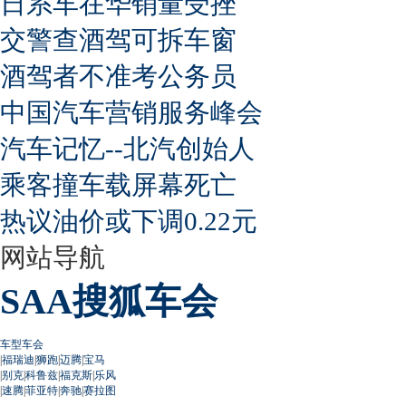
日系车在华销量受挫
交警查酒驾可拆车窗
酒驾者不准考公务员
中国汽车营销服务峰会
汽车记忆--北汽创始人
乘客撞车载屏幕死亡
热议油价或下调0.22元
网站导航
SAA搜狐车会
车型车会
|
福瑞迪
|
狮跑
|
迈腾
|
宝马
|
别克
|
科鲁兹
|
福克斯
|
乐风
|
速腾
|
菲亚特
|
奔驰
|
赛拉图