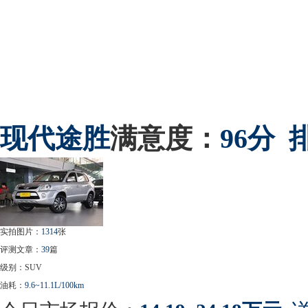
现代
途胜
满意度：
96分
实拍图片：
1314
张
评测文章：
39
篇
级别：SUV
油耗：
9.6~11.1L/100km