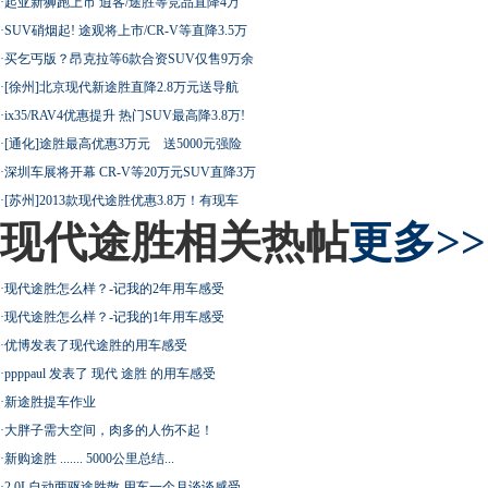
·
起亚新狮跑上市 逍客/途胜等竞品直降4万
·
SUV硝烟起! 途观将上市/CR-V等直降3.5万
·
买乞丐版？昂克拉等6款合资SUV仅售9万余
·
[徐州]北京现代新途胜直降2.8万元送导航
·
ix35/RAV4优惠提升 热门SUV最高降3.8万!
·
[通化]途胜最高优惠3万元 送5000元强险
·
深圳车展将开幕 CR-V等20万元SUV直降3万
·
[苏州]2013款现代途胜优惠3.8万！有现车
现代途胜相关热帖
更多>>
·
现代途胜怎么样？-记我的2年用车感受
·
现代途胜怎么样？-记我的1年用车感受
·
优博发表了现代途胜的用车感受
·
ppppaul 发表了 现代 途胜 的用车感受
·
新途胜提车作业
·
大胖子需大空间，肉多的人伤不起！
·
新购途胜 ....... 5000公里总结...
·
2.0L自动两驱途胜散 用车一个月谈谈感受