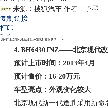
来源：
搜狐汽车
作者：予墨
复制链接
打印
大
中
小
4. BH6
430
JNZ——
北京现代
改
预计上市时间：2013年4月
预计售价：16-20万元
车型亮点：外观变化较大
北京现代
新一代
途胜
采用新命