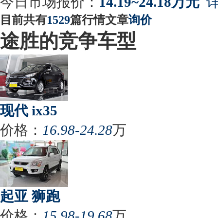
今日市场报价：
14.19~24.18万元
详
目前共有
1529
篇行情文章
询价
途胜的竞争车型
现代 ix35
价格：
16.98-24.28
万
起亚 狮跑
价格：
15.98-19.68
万