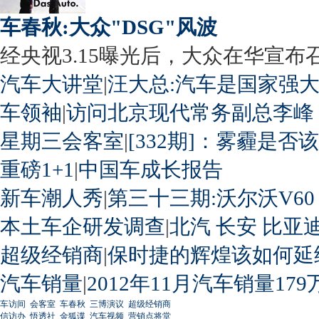
车春秋:大众"DSG"风波
经央视3.15曝光后，大众在华宣布召回
汽车大讲堂
|
汪大总:汽车是国家强
车领袖
|
访问北京现代常务副总李峰
星期三会客室
|
[332期]：雾霾是否
重磅1+1
|
中国车成长报告
新车潮人秀
|
第三十三期:沃尔沃V60
本土车企研发调查
|
北汽
长安
比亚
超级经销商
|
保时捷的辉煌该如何延
汽车销量
|
2012年11月汽车销量179
车访间
会客室
车春秋
三博演议
超级经销商
信访办
悟透社
金狐谍
汽车视频
营销点将堂