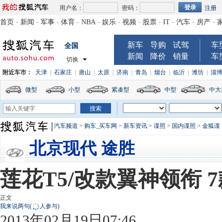
用户名：
密码：
注册
首页
-
新闻
-
军事
-
体育
-
NBA
-
娱乐
-
视频
-
股票
-
IT
-
汽车
-
房产
-
新车
导购
试驾
车
全国
新闻
降价
销量
车
切换
附近车市：
天津
|
石家庄
|
唐山
|
太原
|
济南
|
青岛
|
烟台
|
临沂
|
潍坊
|
淄
微型
小型
紧凑型
中型
中大
汽车频道
>
购车_买车网
>
新车资讯
>
谍照
>
国内谍照
>
金狐谍
北京现代 途胜
莲花T5/改款翼神领衔 
正文
我来说两句
(
人参与)
2013年02月19日07:46