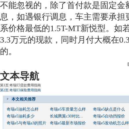
不能忽视的，除了首付款是固定金
息，如遇银行调息，车主需要承担
系价格最低的1.5T-MT新悦型。
3.3万元的现款，同时月付大概在0
的。
文本导航
第1页:奇瑞E5贷款费用指南
第2页:奇瑞E5保险费用指南
本文相关推荐
奇瑞e5油耗怎么样
奇瑞e5车质量怎么样
奇瑞e5缺点是什么
奇瑞e5油耗多少
长城腾翼c30对比...
奇瑞e5自动挡报价
奇瑞e5与奇瑞a3的照片
奇瑞e5最新市场报价
奇瑞e5发动机怎么样