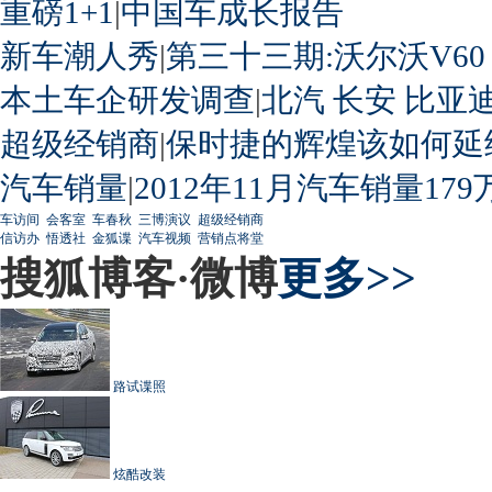
重磅1+1
|
中国车成长报告
新车潮人秀
|
第三十三期:沃尔沃V60
本土车企研发调查
|
北汽
长安
比亚
超级经销商
|
保时捷的辉煌该如何延
汽车销量
|
2012年11月汽车销量179
车访间
会客室
车春秋
三博演议
超级经销商
信访办
悟透社
金狐谍
汽车视频
营销点将堂
搜狐博客·微博
更多>>
路试谍照
炫酷改装