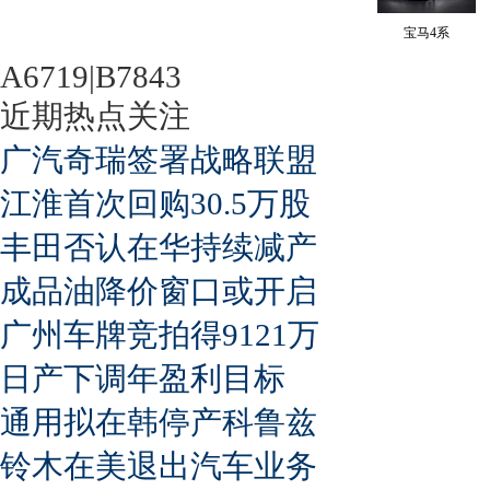
宝马4系
A6719|B7843
近期热点关注
广汽奇瑞签署战略联盟
江淮首次回购30.5万股
丰田否认在华持续减产
成品油降价窗口或开启
广州车牌竞拍得9121万
日产下调年盈利目标
通用拟在韩停产科鲁兹
铃木在美退出汽车业务