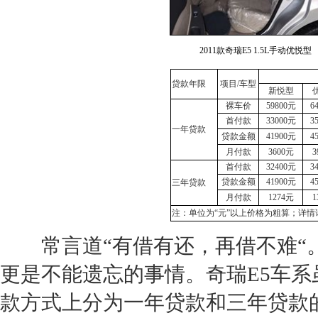
2011款奇瑞E5 1.5L手动优悦型
贷款年限
项目/车型
新悦型
裸车价
59800元
6
首付款
33000元
3
一年贷款
贷款金额
41900元
4
月付款
3600元
3
首付款
32400元
3
贷款金额
41900元
4
三年贷款
月付款
1274元
1
注：单位为“元”以上价格为粗算；详情
常言道“有借有还，再借不难“
更是不能遗忘的事情。
奇瑞E5
车系
款方式上分为一年贷款和三年贷款