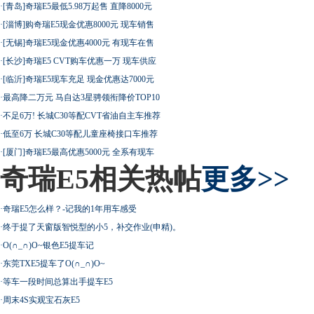
·
[青岛]奇瑞E5最低5.98万起售 直降8000元
·
[淄博]购奇瑞E5现金优惠8000元 现车销售
·
[无锡]奇瑞E5现金优惠4000元 有现车在售
·
[长沙]奇瑞E5 CVT购车优惠一万 现车供应
·
[临沂]奇瑞E5现车充足 现金优惠达7000元
·
最高降二万元 马自达3星骋领衔降价TOP10
·
不足6万! 长城C30等配CVT省油自主车推荐
·
低至6万 长城C30等配儿童座椅接口车推荐
·
[厦门]奇瑞E5最高优惠5000元 全系有现车
奇瑞E5相关热帖
更多>>
·
奇瑞E5怎么样？-记我的1年用车感受
·
终于提了天窗版智悦型的小5，补交作业(申精)。
·
O(∩_∩)O~银色E5提车记
·
东莞TXE5提车了O(∩_∩)O~
·
等车一段时间总算出手提车E5
·
周末4S实观宝石灰E5