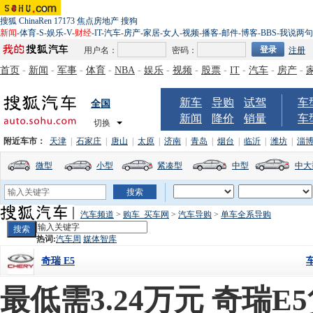
搜狐
ChinaRen
17173
焦点房地产
搜狗
新闻
-
体育
-
S
-
娱乐
-
V
-
财经
-
IT
-
汽车
-
房产
-
家居
-
女人
-
视频
-
播客
-
邮件
-
博客
-
BBS
-
我说两句
用户名：
密码：
注册
首页
-
新闻
-
军事
-
体育
-
NBA
-
娱乐
-
视频
-
股票
-
IT
-
汽车
-
房产
-
新车
导购
试驾
车
全国
新闻
降价
销量
车
切换
附近车市：
天津
|
石家庄
|
唐山
|
太原
|
济南
|
青岛
|
烟台
|
临沂
|
潍坊
|
淄
微型
小型
紧凑型
中型
中大
汽车频道
>
购车_买车网
>
汽车导购
>
单车全系导购
热词:
汽车周
媒体智库
奇瑞 E5
最低需3.24万元 奇瑞