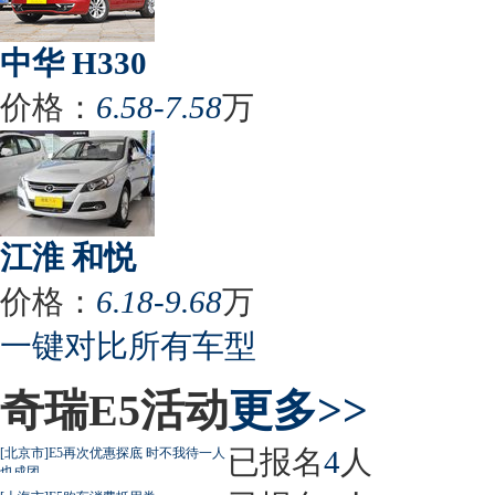
中华 H330
价格：
6.58-7.58
万
江淮 和悦
价格：
6.18-9.68
万
一键对比所有车型
奇瑞E5活动
更多>>
已报名
4
人
[北京市]E5再次优惠探底 时不我待一人
也成团