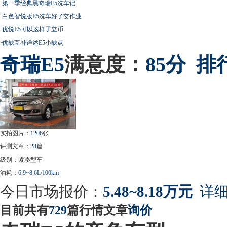
·
第一季经典黑奇瑞E5冼车记
·
白色智悦版E5冼车好了交作业
·
优悦E5可以这样子立币
·
优缺互补详述E5小缺点
奇瑞
E5
满意度：
85分
排
实拍图片：
1206
张
评测文章：
28
篇
级别：紧凑型车
油耗：
6.9~8.6L/100km
今日市场报价：
5.48~8.18万元
详细
目前共有
729
篇行情文章
询价