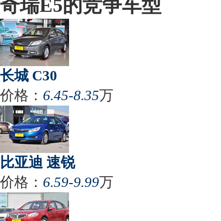
奇瑞E5的竞争车型
长城 C30
价格：
6.45-8.35
万
比亚迪 速锐
价格：
6.59-9.99
万