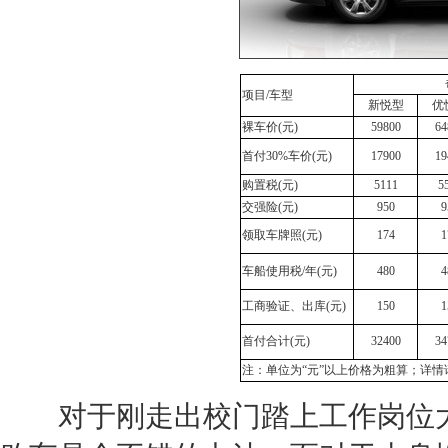
项目/车型
新悦型
优
裸车价(元)
59800
64
首付30%车价(元)
17900
19
购置税(元)
5111
5
交强险(元)
950
9
领取车牌照(元)
174
1
车船使用税/年(元)
480
4
工商验证、出库(元)
150
1
首付合计(元)
32400
34
注：单位为“元”以上价格为粗算；详情
对于刚走出校门踏上工作岗位大