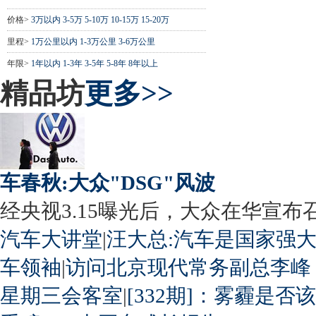
价格>
3万以内
3-5万
5-10万
10-15万
15-20万
里程>
1万公里以内
1-3万公里
3-6万公里
年限>
1年以内
1-3年
3-5年
5-8年
8年以上
精品坊
更多>>
车春秋:大众"DSG"风波
经央视3.15曝光后，大众在华宣布召回
汽车大讲堂
|
汪大总:汽车是国家强
车领袖
|
访问北京现代常务副总李峰
星期三会客室
|
[332期]：雾霾是否