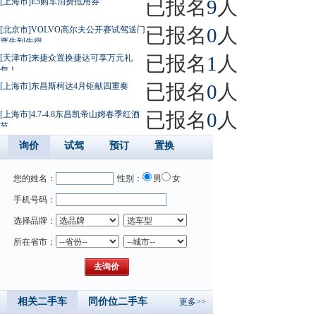
已报名
9
人
[上海市]E5购车消费抵用券
已报名
0
人
[北京市]VOLVO高尔夫公开赛试驾送门
票先到先得
已报名
1
人
[天津市]来捷众置换捷达可享万元礼
包！
已报名
0
人
[上海市]东昌斯柯达4月钜献四重奏
已报名
0
人
[上海市]4.7-4.8东昌凯帝山姆春季红酒
节
询价
试驾
预订
置换
您的姓名：
性别：
男
女
手机号码：
选择品牌：
所在省市：
相关二手车
同价位二手车
更多>>