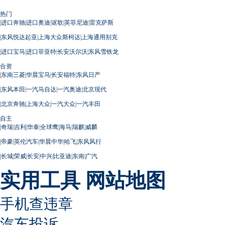
热门
|
进口奔驰
|
进口奥迪
|
讴歌
|
英菲尼迪
|
雷克萨斯
|
东风悦达起亚
|
上海大众斯柯达
|
上海通用别克
|
进口宝马
|
进口菲亚特
|
长安沃尔沃
|
东风雪铁龙
合资
|
东南三菱
|
华晨宝马
|
长安福特
|
东风日产
|
东风本田
|
一汽马自达
|
一汽奥迪
|
北京现代
|
北京奔驰
|
上海大众
|
一汽大众
|
一汽丰田
自主
|
奇瑞
|
吉利
|
华泰
|
全球鹰
|
海马
|
瑞麒
|
威麟
|
帝豪
|
英伦汽车
|
华晨中华
|
哈飞
|
东风风行
|
长城
|
荣威
|
长安
|
中兴
|
比亚迪
|
东南
|
广汽
实用工具
网站地图
手机查违章
汽车投诉