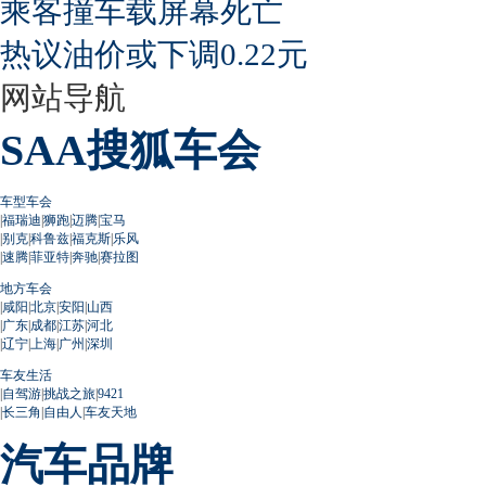
乘客撞车载屏幕死亡
热议油价或下调0.22元
网站导航
SAA搜狐车会
车型车会
|
福瑞迪
|
狮跑
|
迈腾
|
宝马
|
别克
|
科鲁兹
|
福克斯
|
乐风
|
速腾
|
菲亚特
|
奔驰
|
赛拉图
地方车会
|
咸阳
|
北京
|
安阳
|
山西
|
广东
|
成都
|
江苏
|
河北
|
辽宁
|
上海
|
广州
|
深圳
车友生活
|
自驾游
|
挑战之旅
|
9421
|
长三角
|
自由人
|
车友天地
汽车品牌