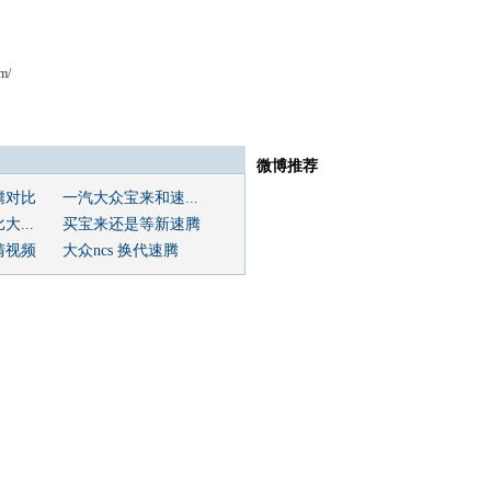
m/
微博推荐
腾对比
一汽大众宝来和速...
...
买宝来还是等新速腾
清视频
大众ncs 换代速腾