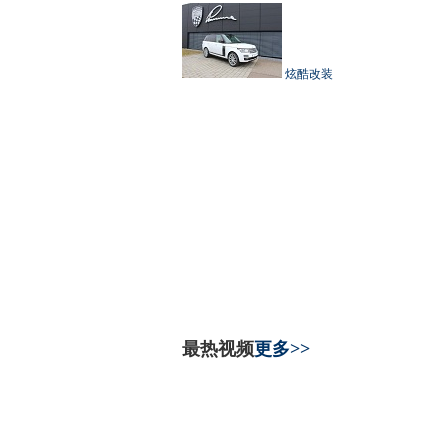
炫酷改装
最热视频
更多>>