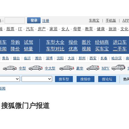
车商宝
|
手机版
|
AP
码：
注册
频
-
股票
-
IT
-
汽车
-
房产
-
家居
-
女人
-
母婴
-
教育
-
健康
-
旅游
-
文化
新车
导购
试驾
车型大全
报价
图片
经销商
进口车
新闻
降价
销量
车型对比
优惠
视频
买车宝
二手车
|
青岛
|
烟台
|
临沂
|
潍坊
|
淄博
|
沈阳
|
大连
|
郑州
|
西安
|
长春
|
哈尔滨
|
中型
中大型
豪华
MPV
热
新闻
 搜狐微门户报道