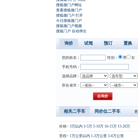
搜狐微门户网址
查看搜狐微门户
搜狐微门户 打开
今日搜狐微门户
搜狐微门户视频
搜狐门户 自动弹出
询价
试驾
预订
置换
您的姓名：
性别：
男
女
手机号码：
选择品牌：
所在省市：
相关二手车
同价位二手车
更
价格>
3万以内
3-5万
5-10万
10-15万
15-20万
里程>
1万公里以内
1-3万公里
3-6万公里