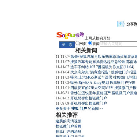
分享
上网从搜狗开始
网页
新闻
相关新闻
11-11-07
·
第4届搜狐汽车月欢乐购车总动员车展落幕
11-11-07
·
搜狐汽车专访东风悦达起亚总经理 苏南永(
11-11-07
·
选车不纠结 105.7携搜狐为你支招(11.04)
11-11-04
·
大众高尔夫"满意度报告" 搜狐微门户报道
11-11-03
·
曝光:上汽MG5测试车谍照 搜狐微门户报
11-11-02
·
曝光:斯柯达A-Entry规划 搜狐微门户报道
11-11-01
·
四款便宜的7座大空间MPV 搜狐微门户报
11-10-31
·
雪佛兰迈锐宝年底前国产 搜狐微门户报
11-01-02
·
开机总弹出搜狐微门户
11-09-09
·
开机总弹出搜狐微门户
更多关于
搜狐 门户
的新闻>>
相关推荐
速腾的高清视频
搜狐微门户首页
搜狐门户的消息
搜狐最大门户网站