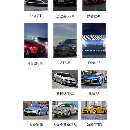
Polo GTI
迈巴赫S600
罗密欧4C
ATS-V
Fabia R5
马自达CX-3
斯柯达明锐
奥迪R8
大众速腾
大众全新桑塔纳
如虎CTR3