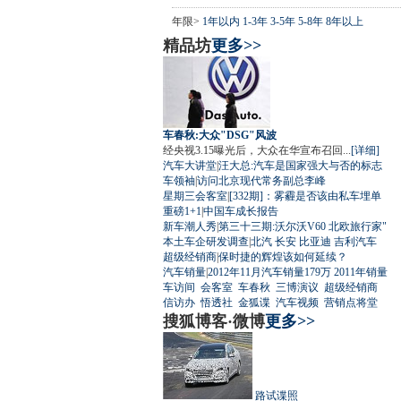
年限>
1年以内
1-3年
3-5年
5-8年
8年以上
精品坊
更多>>
车春秋:大众"DSG"风波
经央视3.15曝光后，大众在华宣布召回...
[详细]
汽车大讲堂
|
汪大总:汽车是国家强大与否的标志
车领袖
|
访问北京现代常务副总李峰
星期三会客室
|
[332期]：雾霾是否该由私车埋单
重磅1+1
|
中国车成长报告
新车潮人秀
|
第三十三期:沃尔沃V60 北欧旅行家"
本土车企研发调查
|
北汽
长安
比亚迪
吉利汽车
超级经销商
|
保时捷的辉煌该如何延续？
汽车销量
|
2012年11月汽车销量179万
2011年销量
车访间
会客室
车春秋
三博演议
超级经销商
信访办
悟透社
金狐谍
汽车视频
营销点将堂
搜狐博客·微博
更多>>
路试谍照