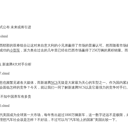
式公布 未来或将引进
shtml
西耶那的双拳组合让这对来自意大利的小兄弟赢得了市场的普遍认可。然而随着市场
成功的
小型车
，
派力奥
在过去的几年里已经在巴西市场赢得了250万辆的累积销量。
点
新速腾
4大对手分析
.shtml
息也频繁见诸各大媒体，而
新速腾
NCS
无疑是大家最为关心的车型之一。作为国内紧
会面临怎样的竞争？今天，就让我们一同了解
新速腾
NCS
以及它最强力的竞争对手们
比不知中国养车有多贵
.shtml
代美国成为全球第一大市场，每年售出超过1800万辆
新车
，这一数字还远不是极限，未来
理想汽车社会该是怎样？不好说，不过可以与“汽车轮上的国家”美国比较一下。