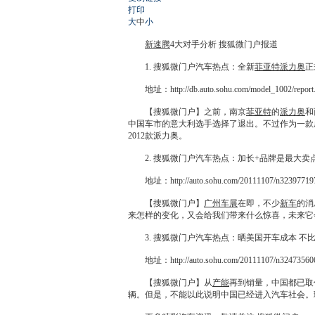
打印
大
中
小
新速腾
4大对手分析 搜狐微门户报道
1. 搜狐微门户汽车热点：全新
菲亚特派力奥
正
地址：http://db.auto.sohu.com/model_1002/report.
【搜狐微门户】之前，南京
菲亚特
的
派力奥
和
中国车市的意大利选手选择了退出。不过作为一款
2012款
派力奥
。
2. 搜狐微门户汽车热点：加长+品牌是最大卖
地址：http://auto.sohu.com/20111107/n323977197
【搜狐微门户】
广州车展
在即，不少
新车
的消
来怎样的变化，又会给我们带来什么惊喜，未来它
3. 搜狐微门户汽车热点：晒美国开车成本 不
地址：http://auto.sohu.com/20111107/n324735606
【搜狐微门户】从
产能
再到销量，中国都已取
辆。但是，不能以此说明中国已经进入汽车社会。