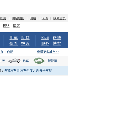
P应用
|
网站地图
|
回顾
|
滚动
|
收藏首页
-
BBS
-
博客
用车
问答
论坛
微博
保养
投诉
服务
博客
南京
|
合肥
查看更多城市>>
SUV
跑车
新能源
词：
搜狐汽车周
汽车年度大选
安全车展