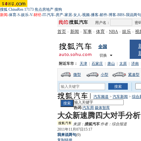
搜狐
ChinaRen
17173
焦点房地产
搜狗
新闻
-
体育
-
S
-
娱乐
-
V
-
财经
-
IT
-
汽车
-
房产
-
家居
-
女人
-
视频
-
播客
-
邮件
-
博客
-
BBS
-
我说两句
用户名：
密
首页
-
新闻
-
军事
-
体育
-
NBA
-
娱乐
-
视
全国
切换
附近车市：
天津
|
石家庄
|
唐山
|
太原
|
济南
微型
小型
紧凑型
汽车频道
>
汽车新闻
>
综合
热词:
汽车周
媒体智库
大众新速腾四大对手分析
来源：
搜狐汽车
作者：综合报道
2011年11月07日15:17
我来说两句
(
0
)
复制链接