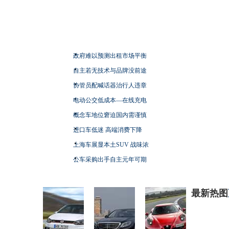
政府难以预测出租市场平衡
自主若无技术与品牌没前途
协管员配喊话器治行人违章
电动公交低成本—在线充电
概念车地位窘迫国内需谨慎
进口车低迷 高端消费下降
上海车展显本土SUV 战味浓
公车采购出手自主元年可期
最新热图