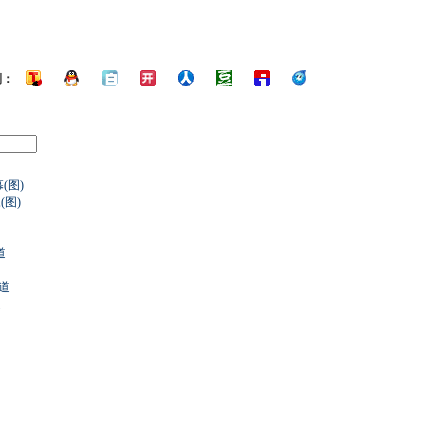
到：
(图)
图)
道
道
道