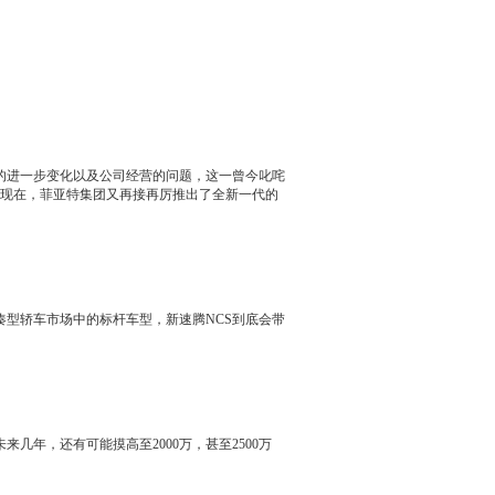
的进一步变化以及公司经营的问题，这一曾今叱咤
而现在，
菲亚特
集团又再接再厉推出了全新一代的
凑型轿车市场中的标杆车型，
新速腾
NCS
到底会带
。
几年，还有可能摸高至2000万，甚至2500万