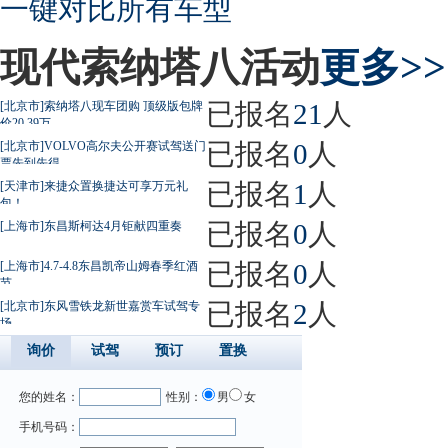
一键对比所有车型
现代索纳塔八活动
更多>>
已报名
21
人
[北京市]索纳塔八现车团购 顶级版包牌
价20.39万
已报名
0
人
[北京市]VOLVO高尔夫公开赛试驾送门
票先到先得
已报名
1
人
[天津市]来捷众置换捷达可享万元礼
包！
已报名
0
人
[上海市]东昌斯柯达4月钜献四重奏
已报名
0
人
[上海市]4.7-4.8东昌凯帝山姆春季红酒
节
已报名
2
人
[北京市]东风雪铁龙新世嘉赏车试驾专
场
询价
试驾
预订
置换
您的姓名：
性别：
男
女
手机号码：