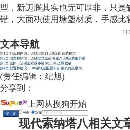
型，
新迈腾
其实也无可厚非，只是
错，大面积使用塘塑材质，手感比
[1] [
文本导航
第1页:外观和内饰：迈锐宝犀利 508优雅 迈腾稳重
第2页:动力和操控：迈锐宝君威运动 索八508迈腾偏舒适
第3页:空间：迈锐宝君威够用 索八508迈腾宽敞
第4页:配置和建议：508迈锐宝配置丰富 索八优惠最大
(责任编辑：纪旭)
分享到：
上网从搜狗开始
网页
新闻
现代索纳塔八相关文