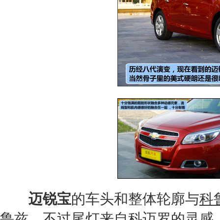
迈锐宝
的车头和整体轮廓与
科
鲁兹
。不过尾灯来自
科迈罗
的灵感