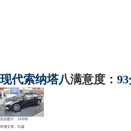
现代
索纳塔八
满意度：
9
实拍图片：
2439
张
评测文章：
81
篇