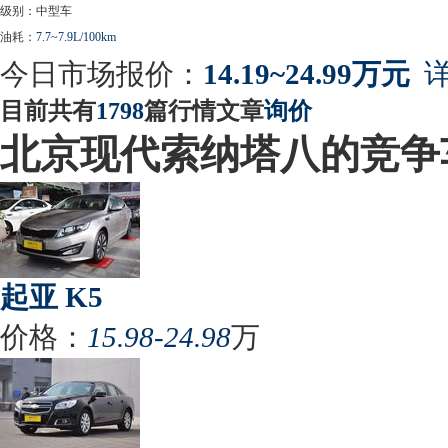
级别：中型车
油耗：
7.7~7.9L/100km
今日市场报价：
14.19~24.99万元
详
目前共有
1798
篇行情文章
询价
北京现代索纳塔八的竞争
起亚 K5
价格：
15.98-24.98
万