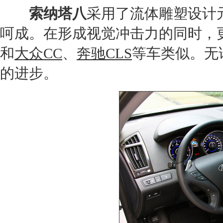
索纳塔八
采用了流体雕塑设计
呵成。在形成视觉冲击力的同时，
和
大众CC
、
奔驰CLS
等车类似。无
的进步。