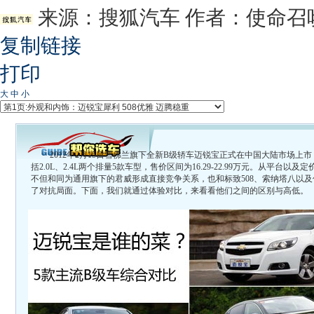
来源：
搜狐汽车
作者：使命召
复制链接
打印
大
中
小
2012年2月15日雪佛兰旗下全新B级轿车迈锐宝正式在中国大陆市场上
括2.0L、2.4L两个排量5款车型，售价区间为16.29-22.99万元。从平台以
不但和同为通用旗下的君威形成直接竞争关系，也和标致508、索纳塔八以
了对抗局面。下面，我们就通过体验对比，来看看他们之间的区别与高低。