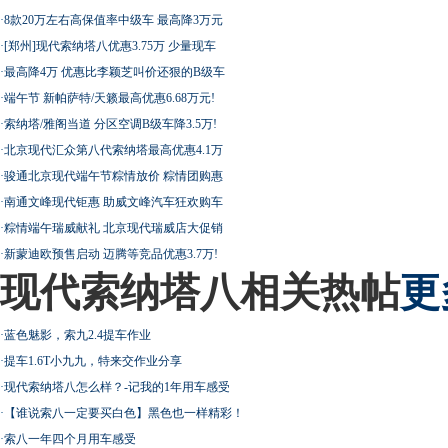
·
8款20万左右高保值率中级车 最高降3万元
·
[郑州]现代索纳塔八优惠3.75万 少量现车
·
最高降4万 优惠比李颖芝叫价还狠的B级车
·
端午节 新帕萨特/天籁最高优惠6.68万元!
·
索纳塔/雅阁当道 分区空调B级车降3.5万!
·
北京现代汇众第八代索纳塔最高优惠4.1万
·
骏通北京现代端午节粽情放价 粽情团购惠
·
南通文峰现代钜惠 助威文峰汽车狂欢购车
·
粽情端午瑞威献礼 北京现代瑞威店大促销
·
新蒙迪欧预售启动 迈腾等竞品优惠3.7万!
现代索纳塔八相关热帖
更
·
蓝色魅影，索九2.4提车作业
·
提车1.6T小九九，特来交作业分享
·
现代索纳塔八怎么样？-记我的1年用车感受
·
【谁说索八一定要买白色】黑色也一样精彩！
·
索八一年四个月用车感受