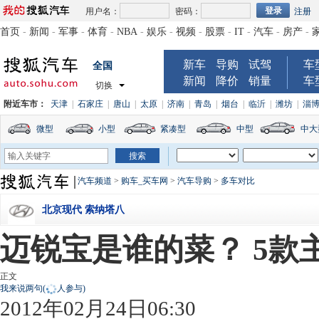
用户名：
密码：
注册
首页
-
新闻
-
军事
-
体育
-
NBA
-
娱乐
-
视频
-
股票
-
IT
-
汽车
-
房产
-
新车
导购
试驾
车
全国
新闻
降价
销量
车
切换
附近车市：
天津
|
石家庄
|
唐山
|
太原
|
济南
|
青岛
|
烟台
|
临沂
|
潍坊
|
淄
微型
小型
紧凑型
中型
中大
汽车频道
>
购车_买车网
>
汽车导购
>
多车对比
北京现代 索纳塔八
迈锐宝是谁的菜？ 5款
正文
我来说两句
(
人参与)
2012年02月24日06:30