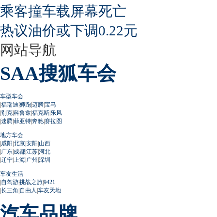
乘客撞车载屏幕死亡
热议油价或下调0.22元
网站导航
SAA搜狐车会
车型车会
|
福瑞迪
|
狮跑
|
迈腾
|
宝马
|
别克
|
科鲁兹
|
福克斯
|
乐风
|
速腾
|
菲亚特
|
奔驰
|
赛拉图
地方车会
|
咸阳
|
北京
|
安阳
|
山西
|
广东
|
成都
|
江苏
|
河北
|
辽宁
|
上海
|
广州
|
深圳
车友生活
|
自驾游
|
挑战之旅
|
9421
|
长三角
|
自由人
|
车友天地
汽车品牌