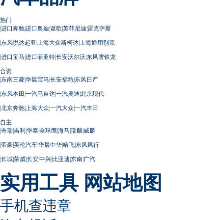
热门
|
进口奔驰
|
进口奥迪
|
讴歌
|
英菲尼迪
|
雷克萨斯
|
东风悦达起亚
|
上海大众斯柯达
|
上海通用别克
|
进口宝马
|
进口菲亚特
|
长安沃尔沃
|
东风雪铁龙
合资
|
东南三菱
|
华晨宝马
|
长安福特
|
东风日产
|
东风本田
|
一汽马自达
|
一汽奥迪
|
北京现代
|
北京奔驰
|
上海大众
|
一汽大众
|
一汽丰田
自主
|
奇瑞
|
吉利
|
华泰
|
全球鹰
|
海马
|
瑞麒
|
威麟
|
帝豪
|
英伦汽车
|
华晨中华
|
哈飞
|
东风风行
|
长城
|
荣威
|
长安
|
中兴
|
比亚迪
|
东南
|
广汽
实用工具
网站地图
手机查违章