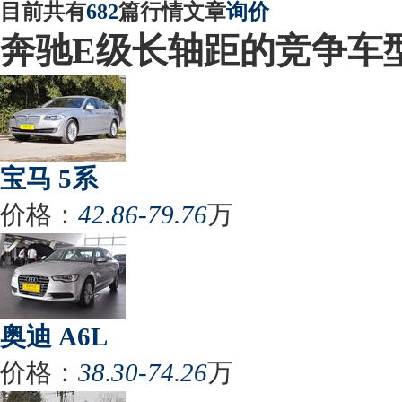
目前共有
682
篇行情文章
询价
奔驰E级长轴距的竞争车
宝马 5系
价格：
42.86-79.76
万
奥迪 A6L
价格：
38.30-74.26
万