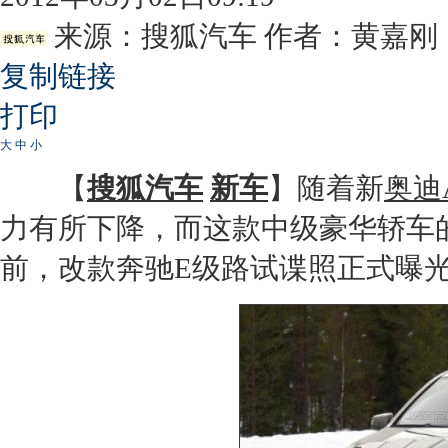
来源：
搜狐汽车
作者：黄嘉刚
复制链接
打印
大
中
小
【
搜狐汽车
新车
】随着新
奥迪
力有所下降，而这款中级豪华轿车
前，改款
奔驰E级
路试谍照正式曝