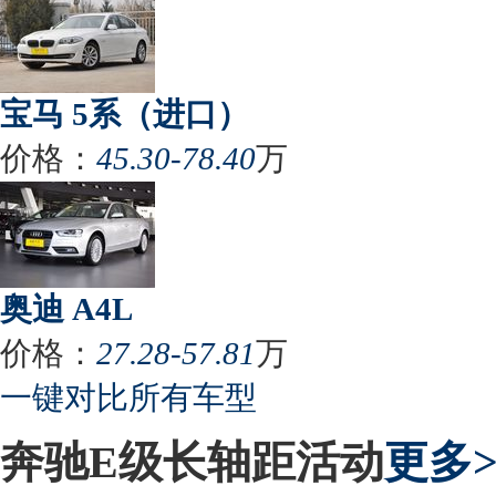
宝马 5系（进口）
价格：
45.30-78.40
万
奥迪 A4L
价格：
27.28-57.81
万
一键对比所有车型
奔驰E级长轴距活动
更多>