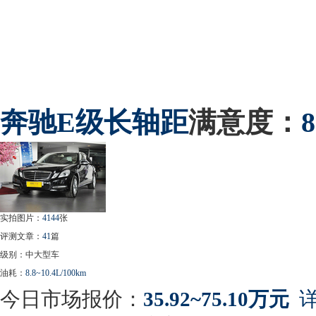
奔驰
E级长轴距
满意度：
实拍图片：
4144
张
评测文章：
41
篇
级别：中大型车
油耗：
8.8~10.4L/100km
今日市场报价：
35.92~75.10万元
详