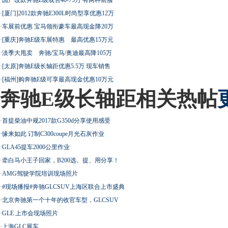
·
[厦门]2012款奔驰E300L时尚型享优惠12万
·
车展前优惠 宝马领衔豪车最高现金降20万
·
[重庆]奔驰E级车展特惠 最高优惠15万元
·
淡季大甩卖 奔驰/宝马/奥迪最高降105万
·
[太原]奔驰E级长轴距优惠5.5万 现车销售
·
[福州]购奔驰E级可享最高现金优惠10万元
奔驰E级长轴距相关热帖
·
首提柴油中规2017款G350d分享使用感受
·
缘来如此 订制C300coupe月光石灰作业
·
GLA45提车2000公里作业
·
牵白马小王子回家，B200选、提、用分享！
·
AMG驾驶学院培训现场照片
·
#现场播报#奔驰GLCSUV上海区联合上市盛典
·
北京奔驰第一个十年的收官车型，GLCSUV
·
GLE 上市会现场照片
·
上海GLC展车