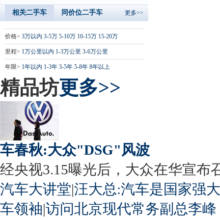
相关二手车
同价位二手车
更多>>
价格>
3万以内
3-5万
5-10万
10-15万
15-20万
里程>
1万公里以内
1-3万公里
3-6万公里
年限>
1年以内
1-3年
3-5年
5-8年
8年以上
精品坊
更多>>
车春秋:大众"DSG"风波
经央视3.15曝光后，大众在华宣布召回
汽车大讲堂
|
汪大总:汽车是国家强
车领袖
|
访问北京现代常务副总李峰