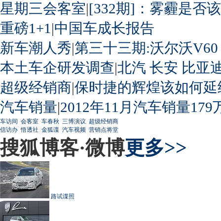
星期三会客室
|
[332期]：雾霾是否
重磅1+1
|
中国车成长报告
新车潮人秀
|
第三十三期:沃尔沃V60
本土车企研发调查
|
北汽
长安
比亚
超级经销商
|
保时捷的辉煌该如何延
汽车销量
|
2012年11月汽车销量179
车访间
会客室
车春秋
三博演议
超级经销商
信访办
悟透社
金狐谍
汽车视频
营销点将堂
搜狐博客·微博
更多>>
路试谍照