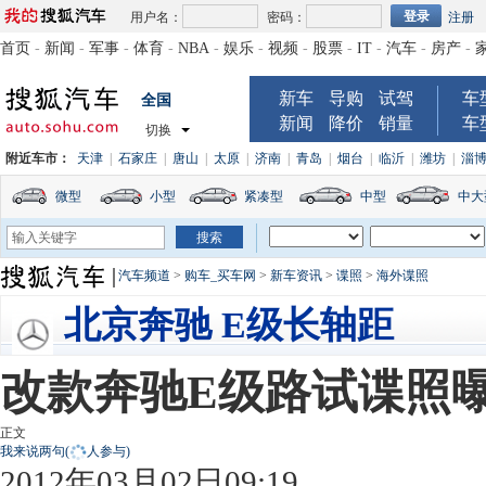
用户名：
密码：
注册
首页
-
新闻
-
军事
-
体育
-
NBA
-
娱乐
-
视频
-
股票
-
IT
-
汽车
-
房产
-
新车
导购
试驾
车
全国
新闻
降价
销量
车
切换
附近车市：
天津
|
石家庄
|
唐山
|
太原
|
济南
|
青岛
|
烟台
|
临沂
|
潍坊
|
淄
微型
小型
紧凑型
中型
中大
汽车频道
>
购车_买车网
>
新车资讯
>
谍照
>
海外谍照
北京奔驰 E级长轴距
改款奔驰E级路试谍照
正文
我来说两句
(
人参与)
2012年03月02日09:19