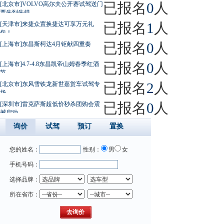
已报名
0
人
[北京市]VOLVO高尔夫公开赛试驾送门
票先到先得
已报名
1
人
[天津市]来捷众置换捷达可享万元礼
包！
已报名
0
人
[上海市]东昌斯柯达4月钜献四重奏
已报名
0
人
[上海市]4.7-4.8东昌凯帝山姆春季红酒
节
已报名
2
人
[北京市]东风雪铁龙新世嘉赏车试驾专
场
已报名
0
人
[深圳市]雷克萨斯超低价秒杀团购会震
撼启动
询价
试驾
预订
置换
您的姓名：
性别：
男
女
手机号码：
选择品牌：
所在省市：