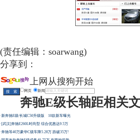
(责任编辑：soarwang)
分享到：
上网从搜狗开始
网页
新闻
奔驰E级长轴距相关
·
新奔驰E级/长城C50升级版 10款新车曝光
·
[武汉]奔驰E260L时尚型 综合优惠达9.5万
·
奔驰等40万豪华C级车降5.28万 跌破35万!
·
国产改款奔驰E级或售40-75万 有两种前脸