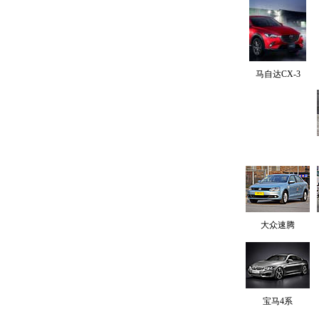
马自达CX-3
大众速腾
宝马4系