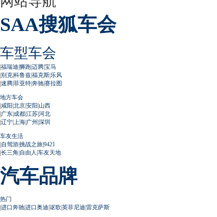
网站导航
SAA搜狐车会
车型车会
|
福瑞迪
|
狮跑
|
迈腾
|
宝马
|
别克
|
科鲁兹
|
福克斯
|
乐风
|
速腾
|
菲亚特
|
奔驰
|
赛拉图
地方车会
|
咸阳
|
北京
|
安阳
|
山西
|
广东
|
成都
|
江苏
|
河北
|
辽宁
|
上海
|
广州
|
深圳
车友生活
|
自驾游
|
挑战之旅
|
9421
|
长三角
|
自由人
|
车友天地
汽车品牌
热门
|
进口奔驰
|
进口奥迪
|
讴歌
|
英菲尼迪
|
雷克萨斯