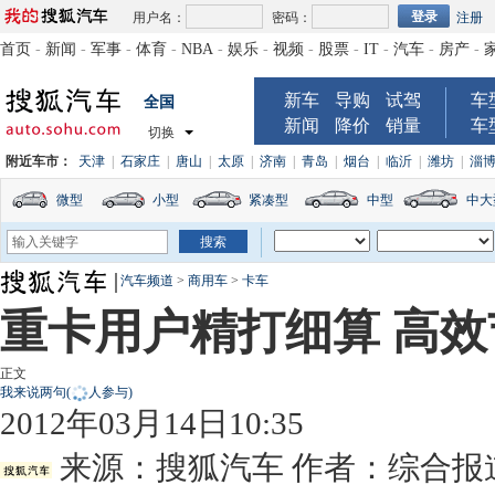
用户名：
密码：
注册
首页
-
新闻
-
军事
-
体育
-
NBA
-
娱乐
-
视频
-
股票
-
IT
-
汽车
-
房产
-
新车
导购
试驾
车
全国
新闻
降价
销量
车
切换
附近车市：
天津
|
石家庄
|
唐山
|
太原
|
济南
|
青岛
|
烟台
|
临沂
|
潍坊
|
淄
微型
小型
紧凑型
中型
中大
汽车频道
>
商用车
>
卡车
重卡用户精打细算 高
正文
我来说两句
(
人参与)
2012年03月14日10:35
来源：
搜狐汽车
作者：综合报