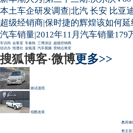
本土车企研发调查
|
北汽
长安
比亚
超级经销商
|
保时捷的辉煌该如何延
汽车销量
|
2012年11月汽车销量179
车访间
会客室
车春秋
三博演议
超级经销商
信访办
悟透社
金狐谍
汽车视频
营销点将堂
搜狐博客·微博
更多>>
路试谍照
炫酷改装
政府难
自主若