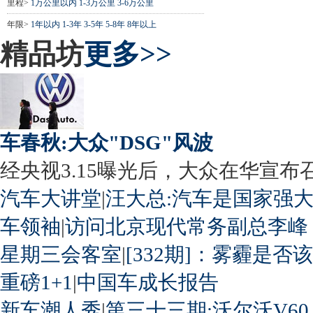
里程>
1万公里以内
1-3万公里
3-6万公里
年限>
1年以内
1-3年
3-5年
5-8年
8年以上
精品坊
更多>>
车春秋:大众"DSG"风波
经央视3.15曝光后，大众在华宣布召回
汽车大讲堂
|
汪大总:汽车是国家强
车领袖
|
访问北京现代常务副总李峰
星期三会客室
|
[332期]：雾霾是否
重磅1+1
|
中国车成长报告
新车潮人秀
|
第三十三期:沃尔沃V60