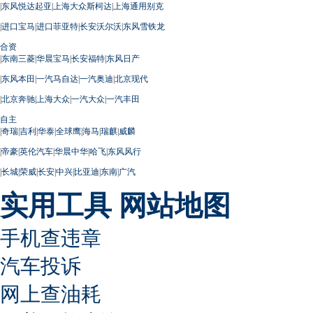
|
东风悦达起亚
|
上海大众斯柯达
|
上海通用别克
|
进口宝马
|
进口菲亚特
|
长安沃尔沃
|
东风雪铁龙
合资
|
东南三菱
|
华晨宝马
|
长安福特
|
东风日产
|
东风本田
|
一汽马自达
|
一汽奥迪
|
北京现代
|
北京奔驰
|
上海大众
|
一汽大众
|
一汽丰田
自主
|
奇瑞
|
吉利
|
华泰
|
全球鹰
|
海马
|
瑞麒
|
威麟
|
帝豪
|
英伦汽车
|
华晨中华
|
哈飞
|
东风风行
|
长城
|
荣威
|
长安
|
中兴
|
比亚迪
|
东南
|
广汽
实用工具
网站地图
手机查违章
汽车投诉
网上查油耗