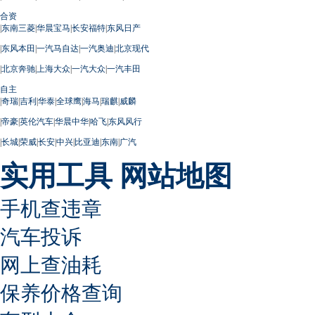
合资
|
东南三菱
|
华晨宝马
|
长安福特
|
东风日产
|
东风本田
|
一汽马自达
|
一汽奥迪
|
北京现代
|
北京奔驰
|
上海大众
|
一汽大众
|
一汽丰田
自主
|
奇瑞
|
吉利
|
华泰
|
全球鹰
|
海马
|
瑞麒
|
威麟
|
帝豪
|
英伦汽车
|
华晨中华
|
哈飞
|
东风风行
|
长城
|
荣威
|
长安
|
中兴
|
比亚迪
|
东南
|
广汽
实用工具
网站地图
手机查违章
汽车投诉
网上查油耗
保养价格查询