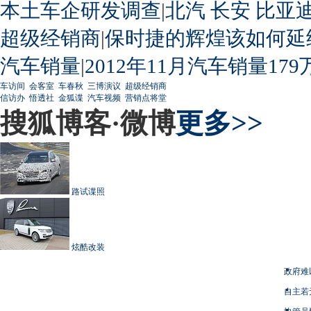
本土车企研发调查
|
北汽
长安
比亚
超级经销商
|
保时捷的辉煌该如何延
汽车销量
|
2012年11月汽车销量179
车访间
会客室
车春秋
三博演议
超级经销商
信访办
悟透社
金狐谍
汽车视频
营销点将堂
搜狐博客·微博
更多>>
路试谍照
炫酷改装
政府难
自主若