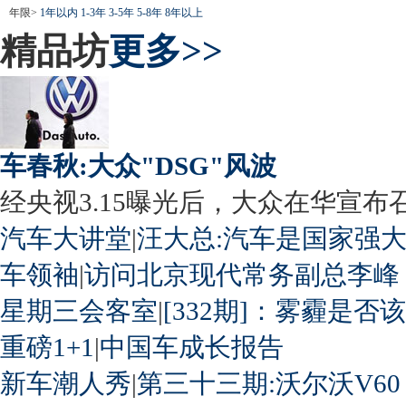
年限>
1年以内
1-3年
3-5年
5-8年
8年以上
精品坊
更多>>
车春秋:大众"DSG"风波
经央视3.15曝光后，大众在华宣布召回
汽车大讲堂
|
汪大总:汽车是国家强
车领袖
|
访问北京现代常务副总李峰
星期三会客室
|
[332期]：雾霾是否
重磅1+1
|
中国车成长报告
新车潮人秀
|
第三十三期:沃尔沃V60