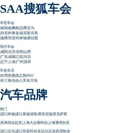
SAA搜狐车会
车型车会
|
福瑞迪
|
狮跑
|
迈腾
|
宝马
|
别克
|
科鲁兹
|
福克斯
|
乐风
|
速腾
|
菲亚特
|
奔驰
|
赛拉图
地方车会
|
咸阳
|
北京
|
安阳
|
山西
|
广东
|
成都
|
江苏
|
河北
|
辽宁
|
上海
|
广州
|
深圳
车友生活
|
自驾游
|
挑战之旅
|
9421
|
长三角
|
自由人
|
车友天地
汽车品牌
热门
|
进口奔驰
|
进口奥迪
|
讴歌
|
英菲尼迪
|
雷克萨斯
|
东风悦达起亚
|
上海大众斯柯达
|
上海通用别克
|
进口宝马
|
进口菲亚特
|
长安沃尔沃
|
东风雪铁龙