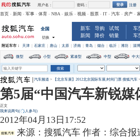
用户名：
密码：
注册
首页
-
新闻
-
军事
-
体育
-
NBA
-
娱乐
-
视频
-
股票
-
IT
-
汽车
-
房产
-
新车
导购
试驾
车
全国
新闻
降价
销量
车
切换
附近车市：
天津
|
石家庄
|
唐山
|
太原
|
济南
|
青岛
|
烟台
|
临沂
|
潍坊
|
淄
微型
小型
紧凑型
中型
中大
汽车频道
>
【北京车展】2012北京国际车展,时间门票 搜狐汽车
第5届“中国汽车新锐媒
正文
我来说两句
(
人参与)
2012年04月13日17:52
来源：
搜狐汽车
作者：综合报