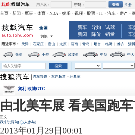
用户名：
密码：
注册
首页
-
新闻
-
军事
-
体育
-
NBA
-
娱乐
-
视频
-
股票
-
IT
-
汽车
-
房产
-
新车
导购
试驾
车
全国
新闻
降价
销量
车
切换
附近车市：
天津
|
石家庄
|
唐山
|
太原
|
济南
|
青岛
|
烟台
|
临沂
|
潍坊
|
淄
微型
小型
紧凑型
中型
中大
汽车频道
>
车迷频道
>
经典车
宾利 欧陆GTC
由北美车展 看美国跑
正文
我来说两句
(
人参与)
2013年01月29日00:01