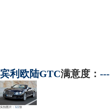
宾利
欧陆GTC
满意度：
---
实拍图片：
322
张