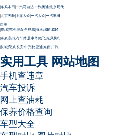
|
东风本田
|
一汽马自达
|
一汽奥迪
|
北京现代
|
北京奔驰
|
上海大众
|
一汽大众
|
一汽丰田
自主
|
奇瑞
|
吉利
|
华泰
|
全球鹰
|
海马
|
瑞麒
|
威麟
|
帝豪
|
英伦汽车
|
华晨中华
|
哈飞
|
东风风行
|
长城
|
荣威
|
长安
|
中兴
|
比亚迪
|
东南
|
广汽
实用工具
网站地图
手机查违章
汽车投诉
网上查油耗
保养价格查询
车型大全