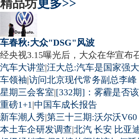
精品坊
更多>>
车春秋:大众"DSG"风波
经央视3.15曝光后，大众在华宣布召回
汽车大讲堂
|
汪大总:汽车是国家强
车领袖
|
访问北京现代常务副总李峰
星期三会客室
|
[332期]：雾霾是否
重磅1+1
|
中国车成长报告
新车潮人秀
|
第三十三期:沃尔沃V60
本土车企研发调查
|
北汽
长安
比亚