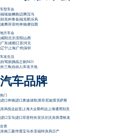
车型车会
|
福瑞迪
|
狮跑
|
迈腾
|
宝马
|
别克
|
科鲁兹
|
福克斯
|
乐风
|
速腾
|
菲亚特
|
奔驰
|
赛拉图
地方车会
|
咸阳
|
北京
|
安阳
|
山西
|
广东
|
成都
|
江苏
|
河北
|
辽宁
|
上海
|
广州
|
深圳
车友生活
|
自驾游
|
挑战之旅
|
9421
|
长三角
|
自由人
|
车友天地
汽车品牌
热门
|
进口奔驰
|
进口奥迪
|
讴歌
|
英菲尼迪
|
雷克萨斯
|
东风悦达起亚
|
上海大众斯柯达
|
上海通用别克
|
进口宝马
|
进口菲亚特
|
长安沃尔沃
|
东风雪铁龙
合资
|
东南三菱
|
华晨宝马
|
长安福特
|
东风日产