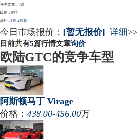
评测文章：
7
篇
级别：跑车
油耗：
[暂无数据]
今日市场报价：
[暂无报价]
详细>>
目前共有
5
篇行情文章
询价
欧陆GTC的竞争车型
阿斯顿马丁 Virage
价格：
438.00-456.00
万