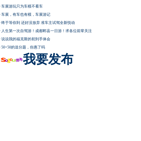
·
车展游玩只为车模不看车
·
车展，有车也有模，车展游记
·
终于等你到 还好没放弃 准车主试驾全新悦动
·
人生第一次自驾游！成都郫县一日游！求各位前辈关注
·
说说我的福克斯的初到手体会
·
50+50的送分题，你惠了吗
我要发布