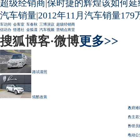
超级经销商
|
保时捷的辉煌该如何延
汽车销量
|
2012年11月汽车销量179
车访间
会客室
车春秋
三博演议
超级经销商
信访办
悟透社
金狐谍
汽车视频
营销点将堂
搜狐博客·微博
更多>>
路试谍照
炫酷改装
政府难
自主若
协管员
电动公