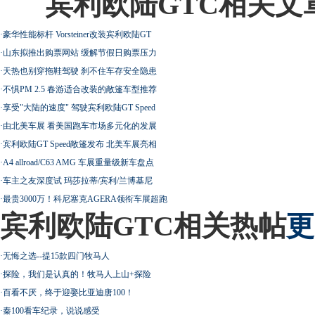
宾利欧陆GTC相关文
·
豪华性能标杆 Vorsteiner改装宾利欧陆GT
·
山东拟推出购票网站 缓解节假日购票压力
·
天热也别穿拖鞋驾驶 刹不住车存安全隐患
·
不惧PM 2.5 春游适合改装的敞篷车型推荐
·
享受"大陆的速度" 驾驶宾利欧陆GT Speed
·
由北美车展 看美国跑车市场多元化的发展
·
宾利欧陆GT Speed敞篷发布 北美车展亮相
·
A4 allroad/C63 AMG 车展重量级新车盘点
·
车主之友深度试 玛莎拉蒂/宾利/兰博基尼
·
最贵3000万！科尼塞克AGERA领衔车展超跑
宾利欧陆GTC相关热帖
更
·
无悔之选--提15款四门牧马人
·
探险，我们是认真的！牧马人上山+探险
·
百看不厌，终于迎娶比亚迪唐100！
·
秦100看车纪录，说说感受