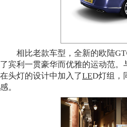
相比老款车型，全新的
欧陆GT
了
宾利
一贯豪华而优雅的运动范。
在头灯的设计中加入了
LE
D灯组，
感。