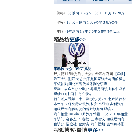
价格>
3万以内
3-5万
5-10万
10-15万
15-20万
里程>
1万公里以内
1-3万公里
3-6万公里
年限>
1年以内
1-3年
3-5年
5-8年
8年以上
精品坊
更多>>
车春秋:大众"DSG"风波
经央视3.15曝光后，大众在华宣布召回...
[详细]
汽车大讲堂
|
汪大总:汽车是国家强大与否的标志
车领袖
|
访问北京现代常务副总李峰
星期三会客室
|
[332期]：雾霾是否该由私车埋单
重磅1+1
|
中国车成长报告
新车潮人秀
|
第三十三期:沃尔沃V60 北欧旅行家"
本土车企研发调查
|
北汽
长安
比亚迪
吉利汽车
超级经销商
|
保时捷的辉煌该如何延续？
汽车销量
|
2012年11月汽车销量179万
2011年销量
车访间
会客室
车春秋
三博演议
超级经销商
信访办
悟透社
金狐谍
汽车视频
营销点将堂
搜狐博客·微博
更多>>