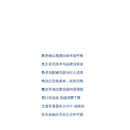
政府难以预测出租市场平衡
自主若无技术与品牌没前途
协管员配喊话器治行人违章
电动公交低成本—在线充电
概念车地位窘迫国内需谨慎
进口车低迷 高端消费下降
上海车展显本土SUV 战味浓
公车采购出手自主元年可期