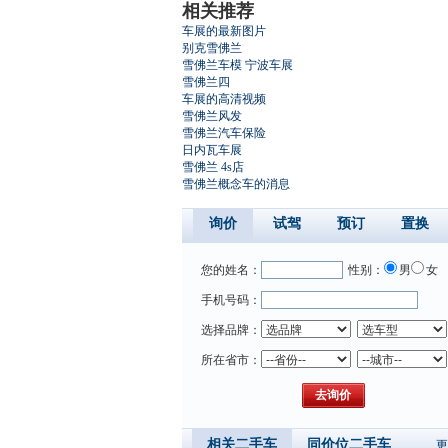
相关推荐
车展的最新图片
别克雪佛兰
雪佛兰车模 宁波车展
雪佛兰四
车展的高清视频
雪佛兰风发
雪佛兰汽车保险
日内瓦车展
雪佛兰 4s店
雪佛兰概念车的消息
询价
试驾
预订
置换
您的姓名：
性别：
男
女
手机号码：
选择品牌：
所在省市：
相关二手车
同价位二手车
更