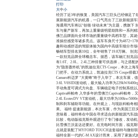
打印
大
中
小
经历了近3年的恢复，美国汽车三巨头已经铆足了
展新能源汽车的机遇，一口气亮出了三款新能源车型
海通用汽车将以“创领·绿动未来”为主题，携旗下 
车与量产新车，再加上重量级明星助阵和一系列精彩
佛兰品牌面向全球市场的重量级中高档车型，其诞生于
准操控感受等诸多亮点。该车车身尺寸为4872×17
趣和动感舒适的驾驭体验为国内中高级车细分市场强
畅销车型排名第10位，全年销售了19.8万辆。 别克E
一款别克品牌全球概念车。据悉，该车融汇别克品
有1.6T、2.0L、2.4L三种排量可供选择，与之搭配
为“隐形轰炸机”的凯迪拉克CTS Coupe，
门把手。在动力系统上，凯迪拉克CTS Coupe搭载
Camaro科迈罗 “大黄蜂”终于入华了，本次车
3.6L V6SIDI发动机，最大输入功率为229kW/
手动角度可调式方向盘、车辆稳定电子控制系统以及
Captiva科帕奇 入华多年的雪佛兰Captiv
2.4L EcotecDV VT发动机，最大功率为100
制和刹车辅助等功能。在外观上，与现款科帕奇相
果。 福特 提速新能源，本次车展，作为美国三巨头
意味着，福特将在中国在寻求适合的新能源汽车战
比较，电动版福克斯外观进行了专门修改，发动机盖
比雪佛兰沃蓝达还要好。在充电时间方面，福克斯E
点就是装配了MYFORD TOUCH这套福特与微软
福特全新一代的C-M AX设计而来，采用了家族式的