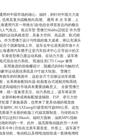
出通用对中国市场的雄心。福特，则针对中国大力发
将其复兴战略推向高潮。 通用 本 次 车展，上
，上海通用汽车一举推出5款包括全球首发在内的概念
点。 焦点车型 雪佛兰Malibu迈锐宝 作为雪
计灵感的运动风格造型，具备大空间、高品质、欧式精
15mm。作为雪佛兰设计与性能的集大成者，将以充满乐
洲近百个国家陆续上市。该车去年位居美国市场十大
概念车，也是上海通用汽车携手泛亚汽车技术中心主导设计的又
，车身造型将凸显运动风格。在动力方面，该车将
电式混合动力系统。 凯迪拉克CTS Coupe 被誉
造型，采用激进的前格栅设计，隐藏式的B柱与触控式
FE3豪华运动悬挂系统及19寸超大轮胎。 雪佛兰
系传奇跑车的经典新作，这款全尺寸后驱运动车搭载
mm。配置方面，全系将标配转向器-轮胎复合式巡航控制系统、
挺进高端细分市场具有重要战略意义。 全新雪佛兰
亮相以来，就一直备受关注。动力系统上，该车将采用
。在配置上，全新科帕奇或将标配坡道辅助、ESP、牵引力控
更彰显了家族基因，也带来了更具动感的视觉效
-M AXEnergi行驶里程可超800公里。这也
福克斯基于全新的欧版三代福克斯制造，与传统动力
达到136km/h。福特方面称，油耗MPG指标
风充电时间的一半。此外，福克斯电动版的另一大特
型，该车今年1月份在北美车展首发。外形上，该车基于
环的汽油发动机，电动机以及锂电池组组成一套插电增程