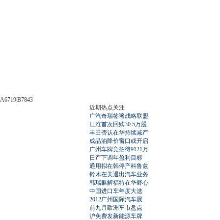
A6719|B7843
近期热点关注
广汽奇瑞签署战略联盟
江淮首次回购30.5万股
丰田否认在华持续减产
成品油降价窗口或开启
广州车牌竞拍得9121万
日产下调年盈利目标
通用拟在韩停产科鲁兹
铃木在美退出汽车业务
韩瑞麒解福特在华野心
中国进口车年度大选
2012广州国际汽车展
前九月欧洲车市盘点
沪免费发新能源车牌