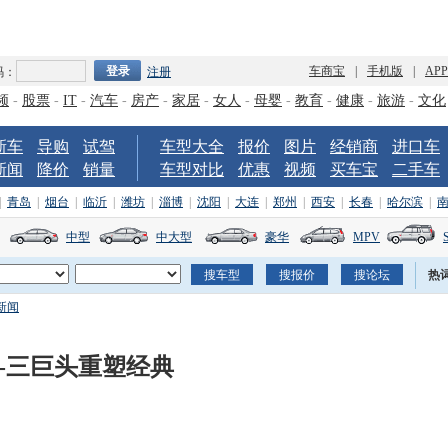
车商宝
|
手机版
|
AP
码：
注册
频
-
股票
-
IT
-
汽车
-
房产
-
家居
-
女人
-
母婴
-
教育
-
健康
-
旅游
-
文化
新车
导购
试驾
车型大全
报价
图片
经销商
进口车
新闻
降价
销量
车型对比
优惠
视频
买车宝
二手车
|
青岛
|
烟台
|
临沂
|
潍坊
|
淄博
|
沈阳
|
大连
|
郑州
|
西安
|
长春
|
哈尔滨
|
中型
中大型
豪华
MPV
热
新闻
系-三巨头重塑经典