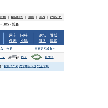
P应用
|
网站地图
|
回顾
|
滚动
|
收藏首页
-
BBS
-
博客
用车
问答
论坛
微博
保养
投诉
服务
博客
南京
|
合肥
查看更多城市>>
SUV
跑车
新能源
词：
搜狐汽车周
汽车年度大选
安全车展