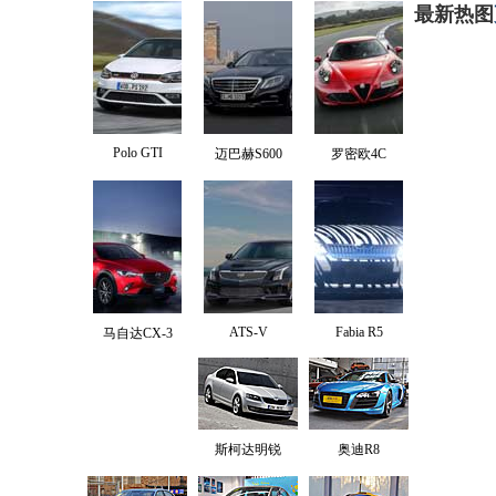
最新热图
Polo GTI
迈巴赫S600
罗密欧4C
ATS-V
Fabia R5
马自达CX-3
斯柯达明锐
奥迪R8