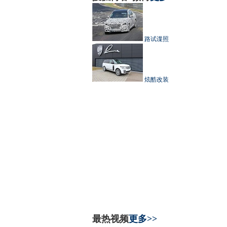
路试谍照
炫酷改装
最热视频
更多>>