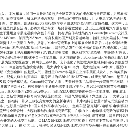
劲头。 本次车展，通用一举推出5款包括全球首发在内的概念车与量产新车，足可看
。而克莱斯勒，虽无神马概念车型，但亮出的70年限量版，让人重温了SUV的经典，也
别 克 、雪 佛兰、凯迪拉克3大品牌24款车型所组成的超豪华阵容震撼亮相。这其中
纷呈的展台活动，必将为观众带来一场跨界视觉盛宴，足以让上海通用汽车展台成为人气焦
通用全球最先进的中高级车平台，拥有源自传奇性能跑车Corvette和Camaro设
86×1450mm，轴距为2852mm，车身长度比国产别克君越略短，轴距上则比君越长
势注入一股新生力量。据悉，Malibu迈锐宝在上海车展全球首发后，将在全球6大
nvision SUV概念车 Buick Envision，是别克品牌在中国推出的首款SUV
牌全球设计理念和未来中国SUV市场审美需求，秉承别克“动感流畅 宁静舒适”理念
的将会是6速手动和6速手自一体变速箱。更为期待的是，Buick Envision将搭载PHEV插
本次上海车展为亚太地区首发，并同步上市销售。该车强化了凯迪拉克家族独特的钻石切割
3.6L SIDI全铝智能直喷发动机，最大功率可达310马力，最大扭矩为374牛·米，匹配
展，借助《变形金刚》的超强人气，雪佛兰Camaro科迈罗在上海车展正式发布。作为美
6400rpm，配备六速自动变速箱。车身尺寸为4836×1918×1377mm，轴距为2852
遥控电子车钥匙。Camaro科迈罗的入市，无疑对雪佛兰品牌进一步完善产品布局、
a科帕奇，又迎来了更新换代。科帕奇诞生于通用全球专业SUV平台，自2010巴黎车展首次
kw/5000rpm，最大扭矩为220N·m/2200rpm，而匹配ECO模式的6速手自一体变速箱
比，全新雪佛兰科帕奇有较为明显的改变，前进气隔栅采用了六边形设计，大嘴设计
之一的福特，带来三款极具竞争力的全新电动车，其中福特首款量产插电式混合动力车福特C
略，也彰显出福特对中国未来汽车市场的雄心。 焦点车型 福克斯EV电动车 电动版
经过全新设计，大嘴前脸与汽油版福克斯不同。在动力上，电动版福克斯的最高时速可以
V电动车只需要在任意的240V快充充电装置上充电3-4个小时即可充满，是日产聆
联合开发的人机交互系统。 C-MAX ENERGI插电混动车 作为福特旗下首款插电车
大嘴设计。在 动 力 上 ，福 特C-M AXENERGI插电混动车型采用阿特金森循