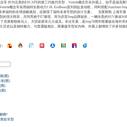
念车 作为北美的ESCAPE的第三代换代车型，Vertrek概念车在外观上，似乎是福克斯与欧
k概念车采用福特全新动力1.6L EcoBoost直列四缸发动机，同时搭配AutoStart-
揭示了未来福特的全球战略规划，还展现了福特未来车型的设计元素。 克莱斯勒 上海车展，
型的强大阵容，共同亮相于E7展馆。而为庆贺Jeep品牌诞辰，一辆珍贵的SUV鼻祖Will
括了克莱斯勒牧马人、大切诺基等几大成员。本次车展，是Jeep70周年限量版在海外
悠久历史以及独特魅力。与普通版相比，限量版车型在内饰、外观上都增添了许多别致
到：
展(图)
发(图)
图)
图)
看
发
展啊?
 那款车型