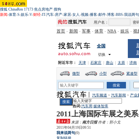
搜狐
ChinaRen
17173
焦点房地产
搜狗
新闻
-
体育
-
S
-
娱乐
-
V
-
财经
-
IT
-
汽车
-
房产
-
家居
-
女人
-
视频
-
播客
-
邮件
-
博客
-
BBS
-
我说两句
用户名：
密
首页
-
新闻
-
军事
-
体育
-
NBA
-
娱乐
-
视
全国
切换
附近车市：
天津
|
石家庄
|
唐山
|
太原
|
济南
微型
小型
紧凑型
汽车频道
>
汽车新闻
>
产业
热词:
汽车周
媒体智库
2011上海国际车展之美
来源：
南方日报
作者：郭小戈
2011年04月19日09:51
我来说两句
(
0
)
复制链接