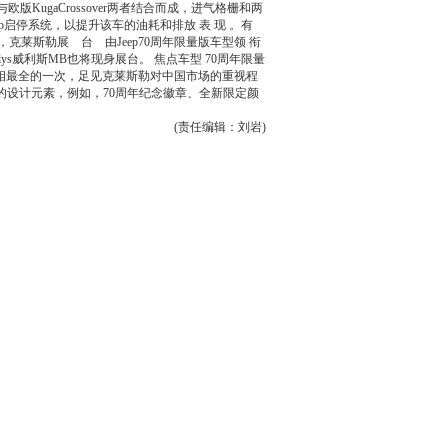
版KugaCrossover两者结合而成，进气格栅和两
Stop启停系统，以提升该车的油耗和排放 表 现 。有
克莱斯勒展 台 由Jeep70周年限量版车型领 衔
ys威利斯MB也将现身展台。 焦点车型 70周年限量
亮相最全的一次，足见克莱斯勒对中国市场的重视程
的设计元素，例如，70周年纪念徽章、全新限定颜
(责任编辑：刘岩)