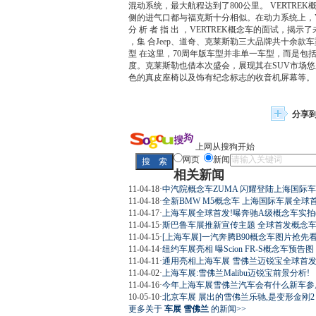
混动系统，最大航程达到了800公里。 VERTREK概
侧的进气口都与福克斯十分相似。在动力系统上，Vertre
分 析 者 指 出 ，VERTREK概念车的面试，
，集 合Jeep、道奇、克莱斯勒三大品牌共十余款车
型 在这里，70周年版车型并非单一车型，而是包
度。克莱斯勒也借本次盛会，展现其在SUV市场
色的真皮座椅以及饰有纪念标志的收音机屏幕等。
分享
上网从搜狗开始
网页
新闻
相关新闻
11-04-18
·
中汽院概念车ZUMA 闪耀登陆上海国际车
11-04-18
·
全新BMW M5概念车 上海国际车展全球首
11-04-17
·
上海车展全球首发!曝奔驰A级概念车实拍(
11-04-15
·
斯巴鲁车展推新宣传主题 全球首发概念车(
11-04-15
·
[上海车展]一汽奔腾B90概念车图片抢先
11-04-14
·
纽约车展亮相 曝Scion FR-S概念车预告图
11-04-11
·
通用亮相上海车展 雪佛兰迈锐宝全球首
11-04-02
·
上海车展:雪佛兰Malibu迈锐宝前景分析!
11-04-16
·
今年上海车展雪佛兰汽车会有什么新车参
10-05-10
·
北京车展 展出的雪佛兰乐驰,是变形金刚2
更多关于
车展 雪佛兰
的新闻>>