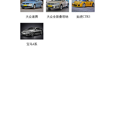
大众速腾
大众全新桑塔纳
如虎CTR3
宝马4系