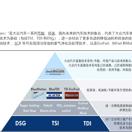
ies）"是
大众汽车
一系列
节能
、
环保
、面向未来的汽车技术的集合，代表了
大众汽车
为基础（包括TSI、TDI 和DS
G
），进一步结合了更多先进的降低油耗和排放的技
驱动技术，
SC
R 等可实现清洁排放的废气净化后处理技术， 以及EcoFuel、BiFuel 和Mul