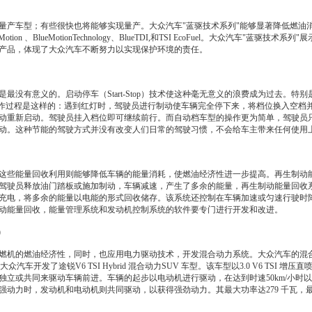
产车型；有些很快也将能够实现量产。
大众汽车
"蓝驱技术系列"能够显著降低燃油
BlueMotionTechnology、BlueTDI,和TSI EcoFuel。
大众汽车
"蓝驱技术系列"展
产品，体现了
大众汽车
不断努力以实现保护环境的责任。
最没有意义的。启动停车（Start-Stop）技术使这种毫无意义的浪费成为过去。特
的工作过程是这样的：遇到红灯时，驾驶员进行制动使车辆完全停下来，将档位换入空档
动重新启动。驾驶员挂入档位即可继续前行。而自动档车型的操作更为简单，驾驶员
动。这种
节能
的驾驶方式并没有改变人们日常的驾驶习惯，不会给车主带来任何使用
量回收利用则能够降低车辆的能量消耗，使燃油经济性进一步提高。再生制动能量回收（
驾驶员释放油门踏板或施加制动，车辆减速，产生了多余的能量，再生制动能量回收
充电，将多余的能量以电能的形式回收储存。该系统还控制在车辆加速或匀速行驶时
动能量回收，能量管理系统和
发动机
控制系统的软件要专门进行开发和改进。
)
燃机的燃油经济性，同时，也应用电力驱动技术，开发混合动力系统。
大众汽车
的混
大众汽车
开发了
途锐
V6 TSI Hybrid 混合动力
SUV
车型。该车型以3.0 V6 TSI 增压直
独立或共同来驱动车辆前进。车辆的起步以电动机进行驱动，在达到时速50km/小时
强动力时，
发动机
和电动机则共同驱动，以获得强劲动力。其最大功率达279 千瓦，最大