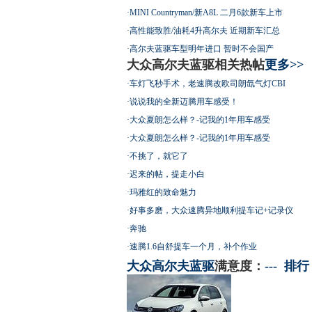
·
MINI Countryman/新A8L 二月6款新车上市
·
高性能致胜/油耗4升高尔夫 近期新车汇总
·
高尔夫蓝驱车型明年进口 暂时不会国产
大众高尔夫蓝驱相关热帖
更多>>
·
车灯飞秒手术，老速腾改欧司朗氙气灯CBI
·
说说我的全新迈腾用车感受！
·
大众夏朗怎么样？-记我的1年用车感受
·
大众夏朗怎么样？-记我的1年用车感受
·
不挑了，就它了
·
迟来的帖，提走小白
·
玛雅红的致命魅力
·
好事多磨，大众速腾异地顺利提车记+记录仪
·
奔驰
·
速腾1.6自舒提车一个月，补个作业
大众
高尔夫蓝驱
满意度：
---
排行