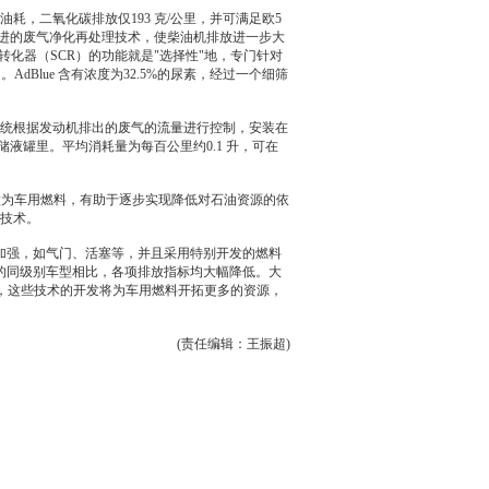
，二氧化碳排放仅193 克/公里，并可满足欧5
进的废气净化再处理技术，使柴油机排放进一步大
化转化器（
SC
R）的功能就是"选择性"地，专门针对
dBlue 含有浓度为32.5%的尿素，经过一个细筛
统根据
发动机
排出的废气的流量进行控制，安装在
储液罐里。平均消耗量为每百公里约0.1 升，可在
做为车用燃料，有助于逐步实现降低对石油资源的依
技术。
加强，如气门、活塞等，并且采用特别开发的燃料
的同级别车型相比，各项排放指标均大幅降低。
大
）技术等，这些技术的开发将为车用燃料开拓更多的资源，
(责任编辑：王振超)