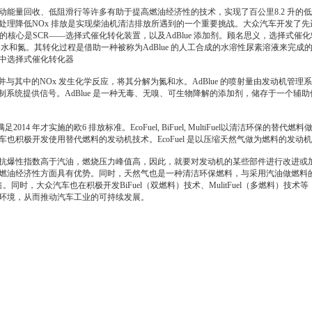
回收、低阻滑行等许多有助于提高燃油经济性的技术，实现了百公里8.2 升的低油耗
处理降低NOx 排放是实现柴油机清洁排放所遇到的一个重要挑战。
大众汽车
开发了先
术的核心是
SC
R——选择式催化转化装置，以及AdBlue 添加剂。顾名思义，选择式催
和氮。其转化过程是借助一种被称为AdBlue 的人工合成的水溶性尿素溶液来完成的。A
中选择式催化转化器
其中的NOx 发生化学反应，将其分解为氮和水。AdBlue 的喷射量由
发动机
管理系
制系统提供信号。AdBlue 是一种无毒、无嗅、可生物降解的添加剂，储存于一个辅助
足2014 年才实施的欧6 排放标准。EcoFuel, BiFuel, MultiFuel以清洁
环保
的替代燃料
车
也积极开发使用替代燃料的
发动机
技术。EcoFuel 是以压缩天然气做为燃料的
发动机
爆性指数高于汽油，燃烧压力峰值高，因此，就要对
发动机
的某些部件进行改进或
燃油经济性方面具有优势。同时，天然气也是一种清洁
环保
燃料，与采用汽油做燃料
销售。同时，
大众汽车
也在积极开发BiFuel（双燃料）技术、MulitFuel（多燃料
环境，从而推动汽车工业的可持续发展。