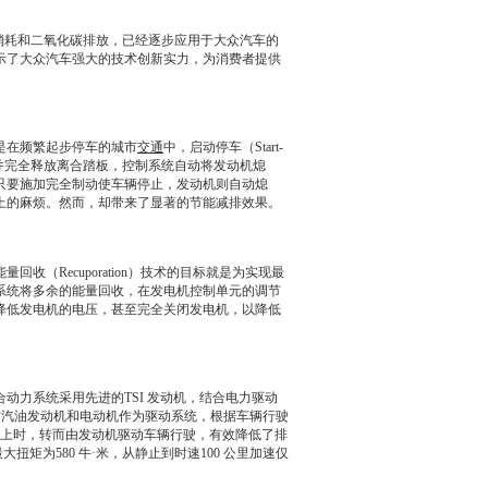
消耗和二氧化碳排放，已经逐步应用于
大众汽车
的
示了
大众汽车
强大的技术创新实力，为消费者提供
别是在频繁起步停车的城市
交通
中，启动停车（Start-
并完全释放离合踏板，控制系统自动将
发动机
熄
只要施加完全制动使车辆停止，
发动机
则自动熄
上的麻烦。然而，却带来了显著的
节能
减排效果。
Recuporation）技术的目标就是为实现最
系统将多余的能量回收，在发电机控制单元的调节
降低发电机的电压，甚至完全关闭发电机，以降低
合动力系统采用先进的TSI
发动机
，结合电力驱动
喷汽油
发动机
和电动机作为驱动系统，根据车辆行驶
以上时，转而由
发动机
驱动车辆行驶，有效降低了排
扭矩为580 牛·米，从静止到时速100 公里加速仅