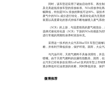
同时，该车型还应用了诸如启动停车、再生制动能量
及北美超低排放车型的排放标准。NOx排放净化再
幅降低，特别是NOx 排放的降低可达90%。该技
废气中的NOx 成分进行转化，将其转化成为无害的水
装置以高度雾化的形式持续不断地被喷入废气系统
（
SC
R）的上游，与温度很高的废气相混合，并与
选择式催化转化器（
SC
R）下游的NOx传感器为控
进行常规的周期性保养时添加补充。
采用这一技术的
大众汽车
BlueTDI 车型已能够满
赖，并有利于降低排放，保护环境。因而，
大众汽
与汽油不同，天然气燃料不具备润滑性，并且抗
喷嘴。由于天然气燃料的抗爆性指数高，因而，在
众汽车
已经有多款应用EcoFuel 技术的车型上市
逐步降低对石油资源的依赖，同时降低排放、保护
微博推荐