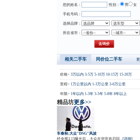
您的姓名：
性别：
男
女
手机号码：
选择品牌：
所在省市：
相关二手车
同价位二手车
更
价格>
3万以内
3-5万
5-10万
10-15万
15-20万
里程>
1万公里以内
1-3万公里
3-6万公里
年限>
1年以内
1-3年
3-5年
5-8年
8年以上
精品坊
更多>>
车春秋:大众"DSG"风波
经央视3.15曝光后，大众在华宣布召回...
[详细]