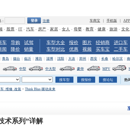
车商宝
|
手机版
|
AP
码：
注册
频
-
股票
-
IT
-
汽车
-
房产
-
家居
-
女人
-
母婴
-
教育
-
健康
-
旅游
-
文化
新车
导购
试驾
车型大全
报价
图片
经销商
进口车
新闻
降价
销量
车型对比
优惠
视频
买车宝
二手车
|
青岛
|
烟台
|
临沂
|
潍坊
|
淄博
|
沈阳
|
大连
|
郑州
|
西安
|
长春
|
哈尔滨
|
中型
中大型
豪华
MPV
热
车_维修_改装
>
Think Blue-驱动未来
技术系列”详解