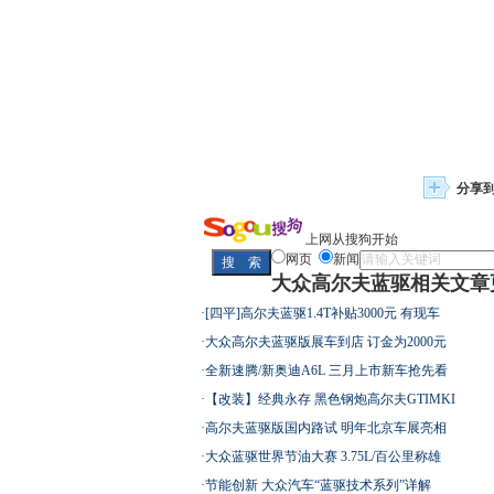
分享
上网从搜狗开始
网页
新闻
大众高尔夫蓝驱相关文章
·
[四平]高尔夫蓝驱1.4T补贴3000元 有现车
·
大众高尔夫蓝驱版展车到店 订金为2000元
·
全新速腾/新奥迪A6L 三月上市新车抢先看
·
【改装】经典永存 黑色钢炮高尔夫GTIMKI
·
高尔夫蓝驱版国内路试 明年北京车展亮相
·
大众蓝驱世界节油大赛 3.75L/百公里称雄
·
节能创新 大众汽车“蓝驱技术系列”详解