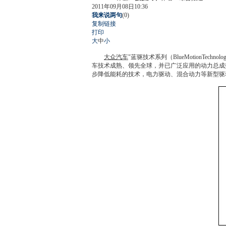
2011年09月08日10:36
我来说两句
(
0
)
复制链接
打印
大
中
小
大众汽车
"蓝驱技术系列（BlueMotionTechnolog
车
技术成熟、领先全球，并已广泛应用的动力总成技术
步降低能耗的技术，电力驱动、混合动力等新型