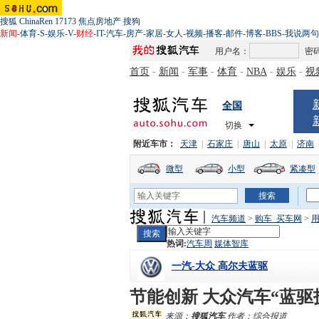
搜狐
ChinaRen
17173
焦点房地产
搜狗
新闻
-
体育
-
S
-
娱乐
-
V
-
财经
-
IT
-
汽车
-
房产
-
家居
-
女人
-
视频
-
播客
-
邮件
-
博客
-
BBS
-
我说两句
用户名：
密
首页
-
新闻
-
军事
-
体育
-
NBA
-
娱乐
-
视
全国
切换
附近车市：
天津
|
石家庄
|
唐山
|
太原
|
济南
微型
小型
紧凑型
汽车频道
>
购车_买车网
>
用
热词:
汽车周
媒体智库
一汽-大众 高尔夫蓝驱
节能创新 大众汽车“蓝驱
来源：
搜狐汽车
作者：综合报道