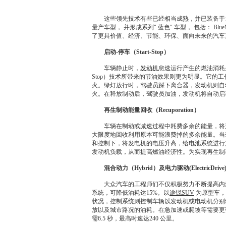
这些领先技术有些已经相当成熟，并已装备于量
量产车型， 并形成系列" 蓝色" 车型， 包括： BlueMotion 、
了更具价值、经济、
节能
、
环保
、面向未来的汽车
启动-停车（Start-Stop）
车辆静止时，
发动机
怠速运行产生的燃油消耗是
Stop）技术所带来的节油效果则更为明显。它
火。绿灯放行时，驾驶员踩下离合器，
发动机
则自
火。在释放制动后，驾驶员加油，
发动机
将自动启
再生制动能量回收（Recuporation）
车辆在制动或减速过程中耗费多余的能量，将这些能
大限度地回收利用原本可能浪费掉的多余能量。当
和控制下，将发电机的电压升高，给电池系统进行
发动机
负载，从而提高燃油经济性。为实现再生制
混合动力（Hybrid）及电力驱动(ElectricDrive
大众汽车
的工程师们不仅积极努力不断提高内
系统，可降低油耗达15%。以
途锐
SUV
为原型车，
状况，控制系统则控制车辆以
发动机
或电动机分别
放以及城市路况的油耗。在急加速或爬坡等需要更
需6.5 秒，最高时速达240 公里。