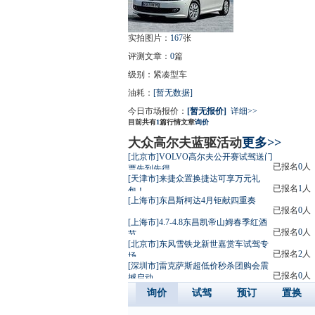
实拍图片：
167
张
评测文章：
0
篇
级别：紧凑型车
油耗：
[暂无数据]
今日市场报价：
[暂无报价]
详细>>
目前共有
1
篇行情文章
询价
大众高尔夫蓝驱活动
更多>>
[北京市]VOLVO高尔夫公开赛试驾送门
已报名
0
人
票先到先得
[天津市]来捷众置换捷达可享万元礼
已报名
1
人
包！
[上海市]东昌斯柯达4月钜献四重奏
已报名
0
人
[上海市]4.7-4.8东昌凯帝山姆春季红酒
已报名
0
人
节
[北京市]东风雪铁龙新世嘉赏车试驾专
已报名
2
人
场
[深圳市]雷克萨斯超低价秒杀团购会震
已报名
0
人
撼启动
询价
试驾
预订
置换