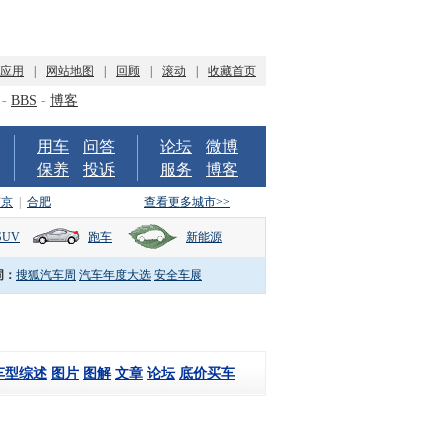
P应用
|
网站地图
|
回顾
|
滚动
|
收藏首页
-
BBS
-
博客
用车
问答
论坛
微博
保养
投诉
服务
博客
南京
|
合肥
查看更多城市>>
SUV
跑车
新能源
词：
搜狐汽车周
汽车年度大选
安全车展
车型综述
图片
图解
文章
论坛
底价买车