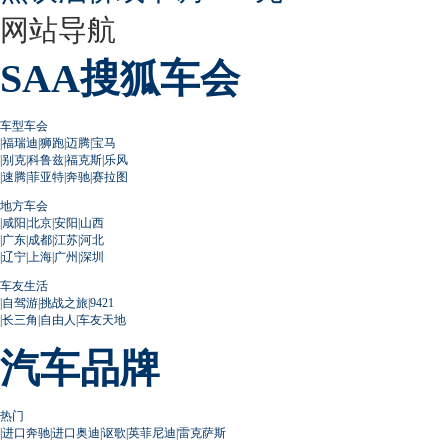
网站导航
SAA搜狐车会
车型车会
|
福瑞迪
|
狮跑
|
迈腾
|
宝马
|
别克
|
科鲁兹
|
福克斯
|
乐风
|
速腾
|
菲亚特
|
奔驰
|
赛拉图
地方车会
|
咸阳
|
北京
|
安阳
|
山西
|
广东
|
成都
|
江苏
|
河北
|
辽宁
|
上海
|
广州
|
深圳
车友生活
|
自驾游
|
挑战之旅
|
9421
|
长三角
|
自由人
|
车友天地
汽车品牌
热门
|
进口奔驰
|
进口奥迪
|
讴歌
|
英菲尼迪
|
雷克萨斯