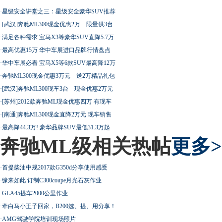
·
星级安全讲堂之三：星级安全豪华SUV推荐
·
[武汉]奔驰ML300现金优惠2万 限量供3台
·
满足各种需求 宝马X3等豪华SUV直降5.7万
·
最高优惠15万 华中车展进口品牌行情盘点
·
华中车展必看 宝马X5等6款SUV最高降12万
·
奔驰ML300现金优惠3万元 送2万精品礼包
·
[武汉]奔驰ML300现车3台 现金优惠2万元
·
[苏州]2012款奔驰ML现金优惠四万 有现车
·
[南通]奔驰ML300现金直降2万元 现车销售
·
最高降44.3万! 豪华品牌SUV最低31.3万起
奔驰ML级相关热帖
更多>
·
首提柴油中规2017款G350d分享使用感受
·
缘来如此 订制C300coupe月光石灰作业
·
GLA45提车2000公里作业
·
牵白马小王子回家，B200选、提、用分享！
·
AMG驾驶学院培训现场照片