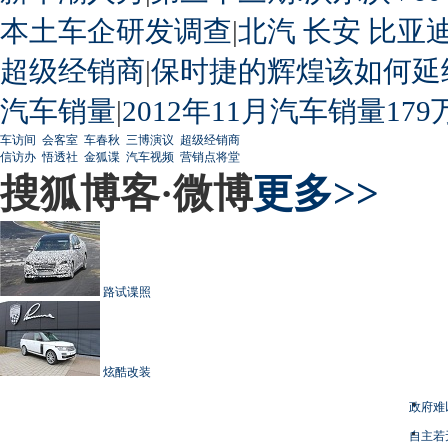
本土车企研发调查
|
北汽
长安
比亚
超级经销商
|
保时捷的辉煌该如何延
汽车销量
|
2012年11月汽车销量179
车访间
会客室
车春秋
三博演议
超级经销商
信访办
悟透社
金狐谍
汽车视频
营销点将堂
搜狐博客·微博
更多>>
路试谍照
炫酷改装
政府难
自主若