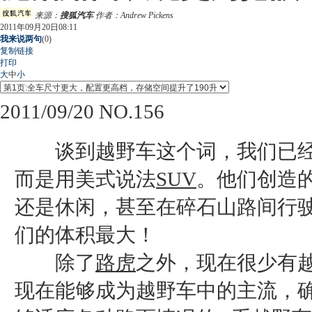
来源：
搜狐汽车
作者：Andrew Pickens
2011年09月20日08:11
我来说两句
(
0
)
复制链接
打印
大
中
小
2011/09/20 NO.156
谈到越野车这个词，我们已经忘了真
而是用美式说法
SUV
。他们创造
还是休闲，甚至在碎石山路间行
们的体积最大！
除了
路虎
之外，现在很少有
现在能够成为越野车中的主流，