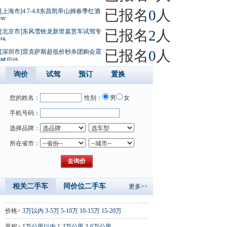
已报名
0
人
[上海市]4.7-4.8东昌凯帝山姆春季红酒
节
已报名
2
人
[北京市]东风雪铁龙新世嘉赏车试驾专
场
已报名
0
人
[深圳市]雷克萨斯超低价秒杀团购会震
撼启动
询价
试驾
预订
置换
您的姓名：
性别：
男
女
手机号码：
选择品牌：
所在省市：
相关二手车
同价位二手车
更多>>
价格>
3万以内
3-5万
5-10万
10-15万
15-20万
里程>
1万公里以内
1-3万公里
3-6万公里