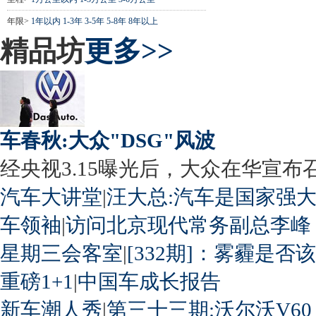
年限>
1年以内
1-3年
3-5年
5-8年
8年以上
精品坊
更多>>
车春秋:大众"DSG"风波
经央视3.15曝光后，大众在华宣布召回
汽车大讲堂
|
汪大总:汽车是国家强
车领袖
|
访问北京现代常务副总李峰
星期三会客室
|
[332期]：雾霾是否
重磅1+1
|
中国车成长报告
新车潮人秀
|
第三十三期:沃尔沃V60