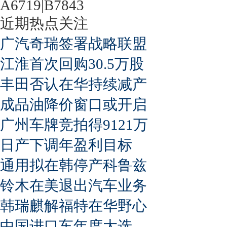
A6719|B7843
近期热点关注
广汽奇瑞签署战略联盟
江淮首次回购30.5万股
丰田否认在华持续减产
成品油降价窗口或开启
广州车牌竞拍得9121万
日产下调年盈利目标
通用拟在韩停产科鲁兹
铃木在美退出汽车业务
韩瑞麒解福特在华野心
中国进口车年度大选