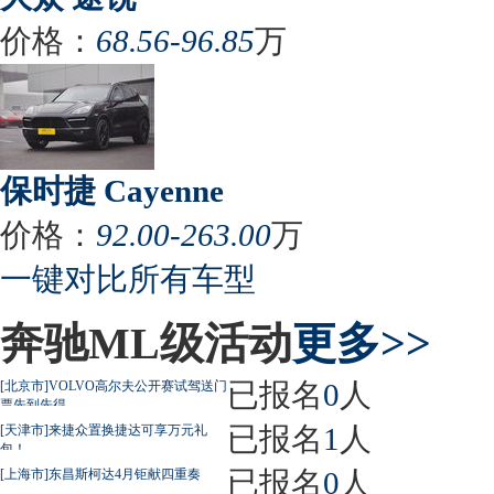
价格：
68.56-96.85
万
保时捷 Cayenne
价格：
92.00-263.00
万
一键对比所有车型
奔驰ML级活动
更多>>
已报名
0
人
[北京市]VOLVO高尔夫公开赛试驾送门
票先到先得
已报名
1
人
[天津市]来捷众置换捷达可享万元礼
包！
已报名
0
人
[上海市]东昌斯柯达4月钜献四重奏