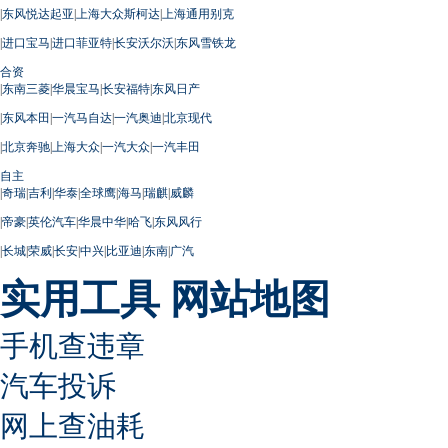
|
东风悦达起亚
|
上海大众斯柯达
|
上海通用别克
|
进口宝马
|
进口菲亚特
|
长安沃尔沃
|
东风雪铁龙
合资
|
东南三菱
|
华晨宝马
|
长安福特
|
东风日产
|
东风本田
|
一汽马自达
|
一汽奥迪
|
北京现代
|
北京奔驰
|
上海大众
|
一汽大众
|
一汽丰田
自主
|
奇瑞
|
吉利
|
华泰
|
全球鹰
|
海马
|
瑞麒
|
威麟
|
帝豪
|
英伦汽车
|
华晨中华
|
哈飞
|
东风风行
|
长城
|
荣威
|
长安
|
中兴
|
比亚迪
|
东南
|
广汽
实用工具
网站地图
手机查违章
汽车投诉
网上查油耗