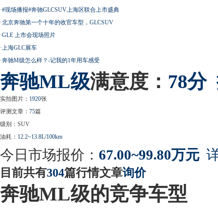
·
#现场播报#奔驰GLCSUV上海区联合上市盛典
·
北京奔驰第一个十年的收官车型，GLCSUV
·
GLE 上市会现场照片
·
上海GLC展车
·
奔驰M级怎么样？-记我的1年用车感受
奔驰
ML级
满意度：
78分
实拍图片：
1920
张
评测文章：
75
篇
级别：SUV
油耗：
12.2~13.8L/100km
今日市场报价：
67.00~99.80万元
详
目前共有
304
篇行情文章
询价
奔驰ML级的竞争车型