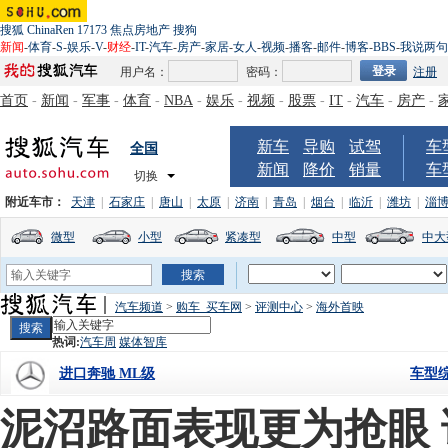
搜狐
ChinaRen
17173
焦点房地产
搜狗
新闻
-
体育
-
S
-
娱乐
-
V
-
财经
-
IT
-
汽车
-
房产
-
家居
-
女人
-
视频
-
播客
-
邮件
-
博客
-
BBS
-
我说两句
用户名：
密码：
注册
首页
-
新闻
-
军事
-
体育
-
NBA
-
娱乐
-
视频
-
股票
-
IT
-
汽车
-
房产
-
新车
导购
试驾
车
全国
新闻
降价
销量
车
切换
附近车市：
天津
|
石家庄
|
唐山
|
太原
|
济南
|
青岛
|
烟台
|
临沂
|
潍坊
|
淄
微型
小型
紧凑型
中型
中大
汽车频道
>
购车_买车网
>
评测中心
>
海外首映
热词:
汽车周
媒体智库
车型
进口奔驰 ML级
泥沼路面表现更为抢眼 