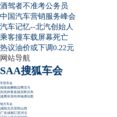
酒驾者不准考公务员
中国汽车营销服务峰会
汽车记忆--北汽创始人
乘客撞车载屏幕死亡
热议油价或下调0.22元
网站导航
SAA搜狐车会
车型车会
|
福瑞迪
|
狮跑
|
迈腾
|
宝马
|
别克
|
科鲁兹
|
福克斯
|
乐风
|
速腾
|
菲亚特
|
奔驰
|
赛拉图
地方车会
|
咸阳
|
北京
|
安阳
|
山西
|
广东
|
成都
|
江苏
|
河北