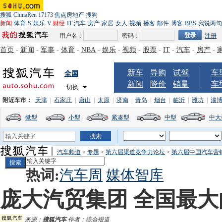
搜狐
ChinaRen
17173
焦点房地产
搜狗
新闻
-
体育
-
S
-
娱乐
-
V
-
财经
-
IT
-
汽车
-
房产
-
家居
-
女人
-
视频
-
播客
-
邮件
-
博客
-
BBS
-
我说两句
用户名：
密码：
注册
首页
-
新闻
-
军事
-
体育
-
NBA
-
娱乐
-
视频
-
股票
-
IT
-
汽车
-
房产
-
新车
导购
试驾
车
全国
新闻
降价
销量
车
切换
附近车市：
天津
|
石家庄
|
唐山
|
太原
|
济南
|
青岛
|
烟台
|
临沂
|
潍坊
|
淄
微型
小型
紧凑型
中型
中大
汽车频道
>
专题
>
第六届渠道竞争力论坛
>
第六届中国汽车营
热词:
汽车周
媒体智库
庞大汽贸集团 全国最
来源：
搜狐汽车
作者：综合报道