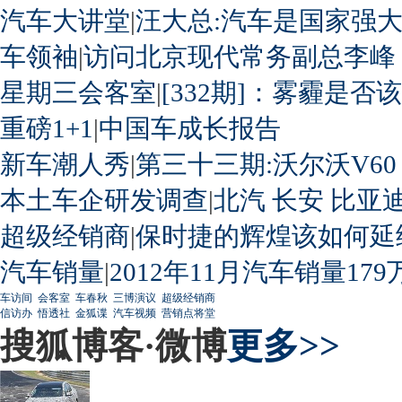
汽车大讲堂
|
汪大总:汽车是国家强
车领袖
|
访问北京现代常务副总李峰
星期三会客室
|
[332期]：雾霾是否
重磅1+1
|
中国车成长报告
新车潮人秀
|
第三十三期:沃尔沃V60
本土车企研发调查
|
北汽
长安
比亚
超级经销商
|
保时捷的辉煌该如何延
汽车销量
|
2012年11月汽车销量179
车访间
会客室
车春秋
三博演议
超级经销商
信访办
悟透社
金狐谍
汽车视频
营销点将堂
搜狐博客·微博
更多>>