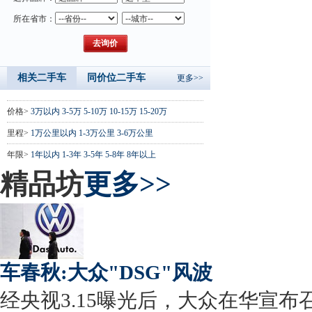
所在省市：
相关二手车
同价位二手车
更多>>
价格>
3万以内
3-5万
5-10万
10-15万
15-20万
里程>
1万公里以内
1-3万公里
3-6万公里
年限>
1年以内
1-3年
3-5年
5-8年
8年以上
精品坊
更多>>
车春秋:大众"DSG"风波
经央视3.15曝光后，大众在华宣布召回