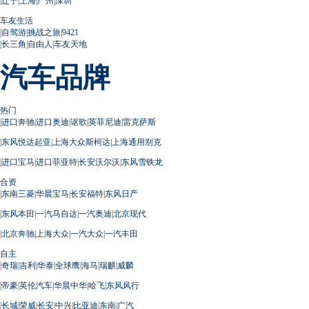
|
辽宁
|
上海
|
广州
|
深圳
车友生活
|
自驾游
|
挑战之旅
|
9421
|
长三角
|
自由人
|
车友天地
汽车品牌
热门
|
进口奔驰
|
进口奥迪
|
讴歌
|
英菲尼迪
|
雷克萨斯
|
东风悦达起亚
|
上海大众斯柯达
|
上海通用别克
|
进口宝马
|
进口菲亚特
|
长安沃尔沃
|
东风雪铁龙
合资
|
东南三菱
|
华晨宝马
|
长安福特
|
东风日产
|
东风本田
|
一汽马自达
|
一汽奥迪
|
北京现代
|
北京奔驰
|
上海大众
|
一汽大众
|
一汽丰田
自主
|
奇瑞
|
吉利
|
华泰
|
全球鹰
|
海马
|
瑞麒
|
威麟
|
帝豪
|
英伦汽车
|
华晨中华
|
哈飞
|
东风风行
|
长城
|
荣威
|
长安
|
中兴
|
比亚迪
|
东南
|
广汽