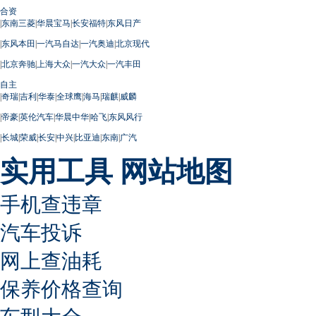
合资
|
东南三菱
|
华晨宝马
|
长安福特
|
东风日产
|
东风本田
|
一汽马自达
|
一汽奥迪
|
北京现代
|
北京奔驰
|
上海大众
|
一汽大众
|
一汽丰田
自主
|
奇瑞
|
吉利
|
华泰
|
全球鹰
|
海马
|
瑞麒
|
威麟
|
帝豪
|
英伦汽车
|
华晨中华
|
哈飞
|
东风风行
|
长城
|
荣威
|
长安
|
中兴
|
比亚迪
|
东南
|
广汽
实用工具
网站地图
手机查违章
汽车投诉
网上查油耗
保养价格查询