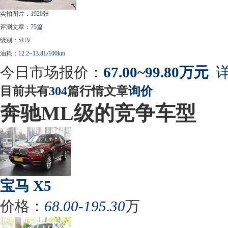
实拍图片：
1920
张
评测文章：
75
篇
级别：SUV
油耗：
12.2~13.8L/100km
今日市场报价：
67.00~99.80万元
详
目前共有
304
篇行情文章
询价
奔驰ML级的竞争车型
宝马 X5
价格：
68.00-195.30
万