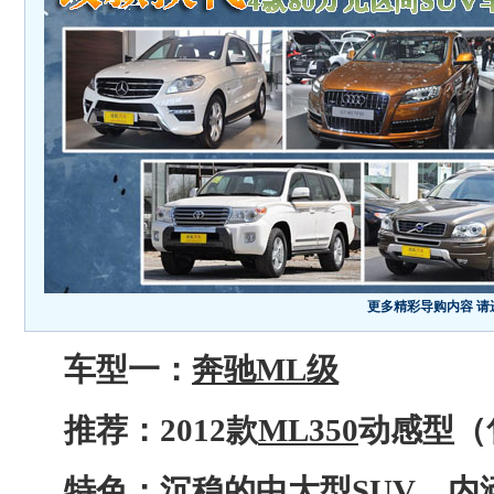
更多精彩导购内容 请进
车型一：
奔驰ML级
推荐：2012款
ML350
动感型（售
特色：沉稳的中大型
SUV
，内