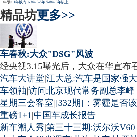
年限>
1年以内
1-3年
3-5年
5-8年
8年以上
精品坊
更多>>
车春秋:大众"DSG"风波
经央视3.15曝光后，大众在华宣布召回
汽车大讲堂
|
汪大总:汽车是国家强
车领袖
|
访问北京现代常务副总李峰
星期三会客室
|
[332期]：雾霾是否
重磅1+1
|
中国车成长报告
新车潮人秀
|
第三十三期:沃尔沃V60