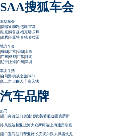
SAA搜狐车会
车型车会
|
福瑞迪
|
狮跑
|
迈腾
|
宝马
|
别克
|
科鲁兹
|
福克斯
|
乐风
|
速腾
|
菲亚特
|
奔驰
|
赛拉图
地方车会
|
咸阳
|
北京
|
安阳
|
山西
|
广东
|
成都
|
江苏
|
河北
|
辽宁
|
上海
|
广州
|
深圳
车友生活
|
自驾游
|
挑战之旅
|
9421
|
长三角
|
自由人
|
车友天地
汽车品牌
热门
|
进口奔驰
|
进口奥迪
|
讴歌
|
英菲尼迪
|
雷克萨斯
|
东风悦达起亚
|
上海大众斯柯达
|
上海通用别克
|
进口宝马
|
进口菲亚特
|
长安沃尔沃
|
东风雪铁龙