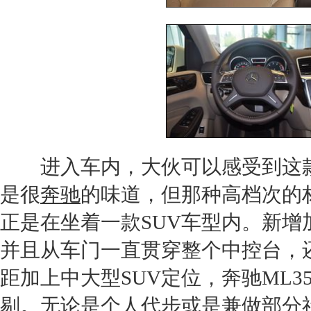
进入车内，大伙可以感受到这
是很
奔驰
的味道，但那种高档次的
正是在坐着一款
SUV
车型内。新增
并且从车门一直贯穿整个中控台，还
距加上中大型
SUV
定位，
奔驰ML35
剔。无论是个人代步或是兼做部分