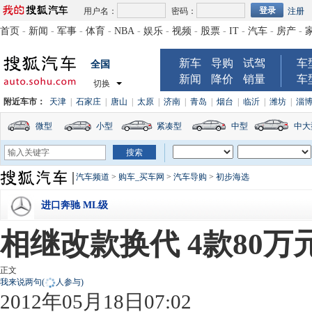
用户名：
密码：
注册
首页
-
新闻
-
军事
-
体育
-
NBA
-
娱乐
-
视频
-
股票
-
IT
-
汽车
-
房产
-
新车
导购
试驾
车
全国
新闻
降价
销量
车
切换
附近车市：
天津
|
石家庄
|
唐山
|
太原
|
济南
|
青岛
|
烟台
|
临沂
|
潍坊
|
淄
微型
小型
紧凑型
中型
中大
汽车频道
>
购车_买车网
>
汽车导购
>
初步海选
进口奔驰 ML级
相继改款换代 4款80万
正文
我来说两句
(
人参与)
2012年05月18日07:02