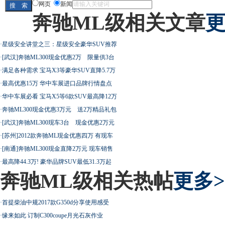
网页
新闻
奔驰ML级相关文章
更
·
星级安全讲堂之三：星级安全豪华SUV推荐
·
[武汉]奔驰ML300现金优惠2万 限量供3台
·
满足各种需求 宝马X3等豪华SUV直降5.7万
·
最高优惠15万 华中车展进口品牌行情盘点
·
华中车展必看 宝马X5等6款SUV最高降12万
·
奔驰ML300现金优惠3万元 送2万精品礼包
·
[武汉]奔驰ML300现车3台 现金优惠2万元
·
[苏州]2012款奔驰ML现金优惠四万 有现车
·
[南通]奔驰ML300现金直降2万元 现车销售
·
最高降44.3万! 豪华品牌SUV最低31.3万起
奔驰ML级相关热帖
更多>
·
首提柴油中规2017款G350d分享使用感受
·
缘来如此 订制C300coupe月光石灰作业