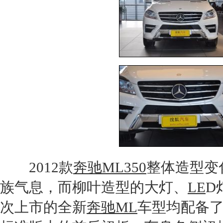
2012款
奔驰ML350
整体造型变
族气息，而柳叶造型的大灯、
LE
D
次上市的全新
奔驰ML
车型均配备