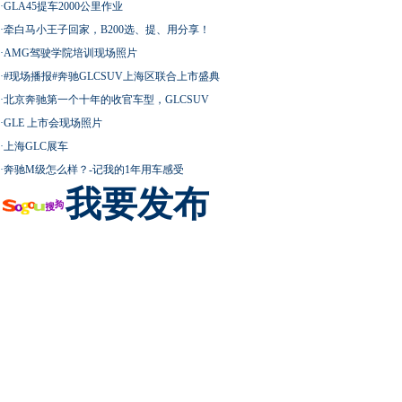
·
GLA45提车2000公里作业
·
牵白马小王子回家，B200选、提、用分享！
·
AMG驾驶学院培训现场照片
·
#现场播报#奔驰GLCSUV上海区联合上市盛典
·
北京奔驰第一个十年的收官车型，GLCSUV
·
GLE 上市会现场照片
·
上海GLC展车
·
奔驰M级怎么样？-记我的1年用车感受
我要发布