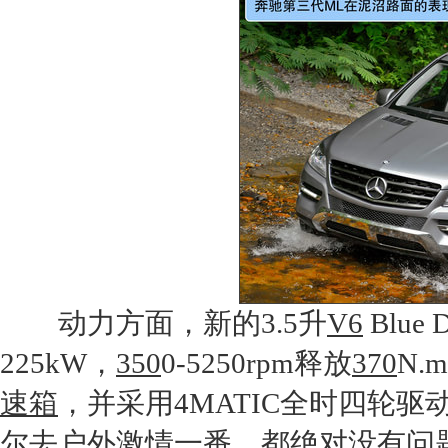
动力方面，新的3.5升
V6
Blue
225kW，
350
0-5250rpm释放
370
N.
速箱
，并采用4MATIC全时四轮
尔去户外激情一番，都绝对没有问