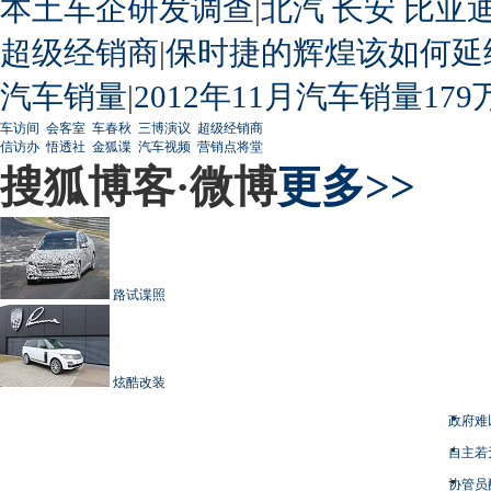
本土车企研发调查
|
北汽
长安
比亚
超级经销商
|
保时捷的辉煌该如何延
汽车销量
|
2012年11月汽车销量179
车访间
会客室
车春秋
三博演议
超级经销商
信访办
悟透社
金狐谍
汽车视频
营销点将堂
搜狐博客·微博
更多>>
路试谍照
炫酷改装
政府难
自主若
协管员