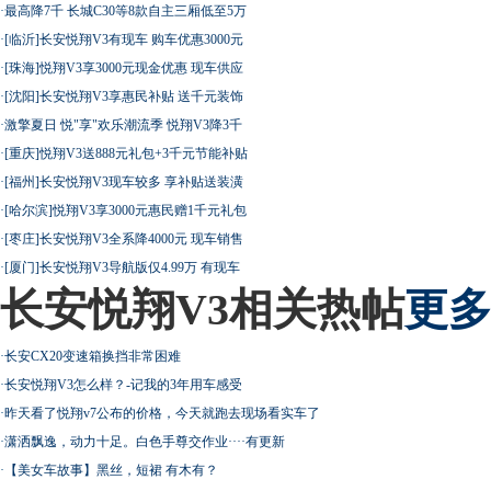
·
最高降7千 长城C30等8款自主三厢低至5万
·
[临沂]长安悦翔V3有现车 购车优惠3000元
·
[珠海]悦翔V3享3000元现金优惠 现车供应
·
[沈阳]长安悦翔V3享惠民补贴 送千元装饰
·
激擎夏日 悦"享"欢乐潮流季 悦翔V3降3千
·
[重庆]悦翔V3送888元礼包+3千元节能补贴
·
[福州]长安悦翔V3现车较多 享补贴送装潢
·
[哈尔滨]悦翔V3享3000元惠民赠1千元礼包
·
[枣庄]长安悦翔V3全系降4000元 现车销售
·
[厦门]长安悦翔V3导航版仅4.99万 有现车
长安悦翔V3相关热帖
更多
·
长安CX20变速箱换挡非常困难
·
长安悦翔V3怎么样？-记我的3年用车感受
·
昨天看了悦翔v7公布的价格，今天就跑去现场看实车了
·
潇洒飘逸，动力十足。白色手尊交作业····有更新
·
【美女车故事】黑丝，短裙 有木有？