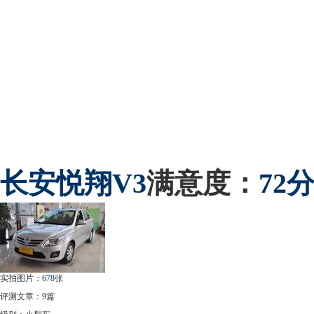
长安
悦翔V3
满意度：
72
实拍图片：
678
张
评测文章：
9
篇