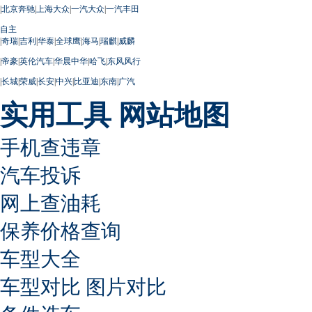
|
北京奔驰
|
上海大众
|
一汽大众
|
一汽丰田
自主
|
奇瑞
|
吉利
|
华泰
|
全球鹰
|
海马
|
瑞麒
|
威麟
|
帝豪
|
英伦汽车
|
华晨中华
|
哈飞
|
东风风行
|
长城
|
荣威
|
长安
|
中兴
|
比亚迪
|
东南
|
广汽
实用工具
网站地图
手机查违章
汽车投诉
网上查油耗
保养价格查询
车型大全
车型对比
图片对比