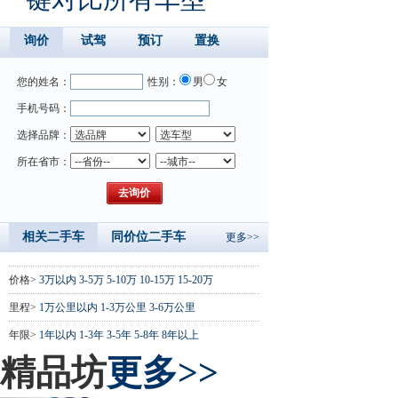
询价
试驾
预订
置换
您的姓名：
性别：
男
女
手机号码：
选择品牌：
所在省市：
相关二手车
同价位二手车
更多>>
价格>
3万以内
3-5万
5-10万
10-15万
15-20万
里程>
1万公里以内
1-3万公里
3-6万公里
年限>
1年以内
1-3年
3-5年
5-8年
8年以上
精品坊
更多>>