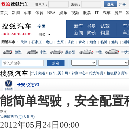
用户名：
密码：
注册
首页
-
新闻
-
军事
-
体育
-
NBA
-
娱乐
-
视频
-
股票
-
IT
-
汽车
-
房产
-
新车
导购
试驾
车
全国
新闻
降价
销量
车
切换
附近车市：
天津
|
石家庄
|
唐山
|
太原
|
济南
|
青岛
|
烟台
|
临沂
|
潍坊
|
淄
微型
小型
紧凑型
中型
中大
汽车频道
>
购车_买车网
>
评测中心
>
抢先评测
>
搜狐原创测评
长安 悦翔V3
能简单驾驶，安全配置稍
正文
我来说两句
(
人参与)
2012年05月24日00:00