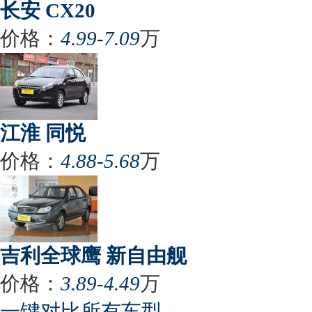
长安 CX20
价格：
4.99-7.09
万
江淮 同悦
价格：
4.88-5.68
万
吉利全球鹰 新自由舰
价格：
3.89-4.49
万
一键对比所有车型