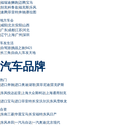
|
福瑞迪
|
狮跑
|
迈腾
|
宝马
|
别克
|
科鲁兹
|
福克斯
|
乐风
|
速腾
|
菲亚特
|
奔驰
|
赛拉图
地方车会
|
咸阳
|
北京
|
安阳
|
山西
|
广东
|
成都
|
江苏
|
河北
|
辽宁
|
上海
|
广州
|
深圳
车友生活
|
自驾游
|
挑战之旅
|
9421
|
长三角
|
自由人
|
车友天地
汽车品牌
热门
|
进口奔驰
|
进口奥迪
|
讴歌
|
英菲尼迪
|
雷克萨斯
|
东风悦达起亚
|
上海大众斯柯达
|
上海通用别克
|
进口宝马
|
进口菲亚特
|
长安沃尔沃
|
东风雪铁龙
合资
|
东南三菱
|
华晨宝马
|
长安福特
|
东风日产
|
东风本田
|
一汽马自达
|
一汽奥迪
|
北京现代