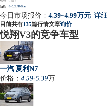
级别：小型车
油耗：
0~5.6L/100km
今日市场报价：
4.39~4.99万元
详细
目前共有
135
篇行情文章
询价
悦翔V3的竞争车型
一汽 夏利N7
价格：
4.59-5.39
万