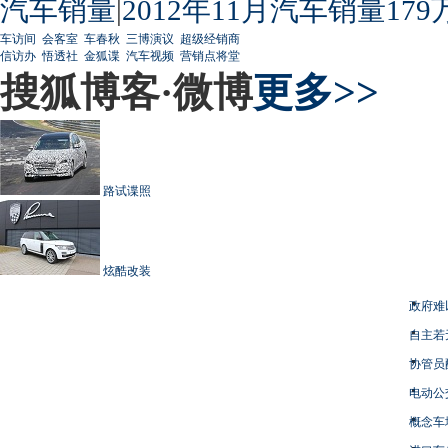
汽车销量
|
2012年11月汽车销量179
车访间
会客室
车春秋
三博演议
超级经销商
信访办
悟透社
金狐谍
汽车视频
营销点将堂
搜狐博客·微博
更多>>
路试谍照
炫酷改装
政府难
自主若
协管员
电动公
概念车