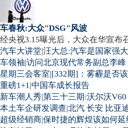
车春秋:大众"DSG"风波
经央视3.15曝光后，大众在华宣布召回
汽车大讲堂
|
汪大总:汽车是国家强
车领袖
|
访问北京现代常务副总李峰
星期三会客室
|
[332期]：雾霾是否
重磅1+1
|
中国车成长报告
新车潮人秀
|
第三十三期:沃尔沃V60
本土车企研发调查
|
北汽
长安
比亚
超级经销商
|
保时捷的辉煌该如何延