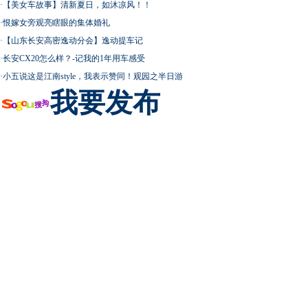
·
【美女车故事】清新夏日，如沐凉风！！
·
恨嫁女旁观亮瞎眼的集体婚礼
·
【山东长安高密逸动分会】逸动提车记
·
长安CX20怎么样？-记我的1年用车感受
·
小五说这是江南style，我表示赞同！观园之半日游
我要发布