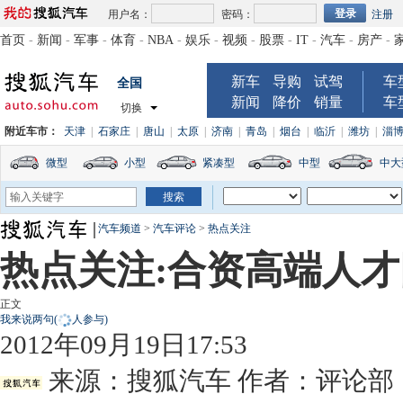
用户名：
密码：
注册
首页
-
新闻
-
军事
-
体育
-
NBA
-
娱乐
-
视频
-
股票
-
IT
-
汽车
-
房产
-
新车
导购
试驾
车
全国
新闻
降价
销量
车
切换
附近车市：
天津
|
石家庄
|
唐山
|
太原
|
济南
|
青岛
|
烟台
|
临沂
|
潍坊
|
淄
微型
小型
紧凑型
中型
中大
汽车频道
>
汽车评论
>
热点关注
热点关注:合资高端人
正文
我来说两句
(
人参与)
2012年09月19日17:53
来源：
搜狐汽车
作者：评论部