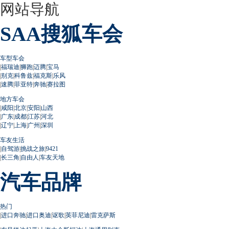
网站导航
SAA搜狐车会
车型车会
|
福瑞迪
|
狮跑
|
迈腾
|
宝马
|
别克
|
科鲁兹
|
福克斯
|
乐风
|
速腾
|
菲亚特
|
奔驰
|
赛拉图
地方车会
|
咸阳
|
北京
|
安阳
|
山西
|
广东
|
成都
|
江苏
|
河北
|
辽宁
|
上海
|
广州
|
深圳
车友生活
|
自驾游
|
挑战之旅
|
9421
|
长三角
|
自由人
|
车友天地
汽车品牌
热门
|
进口奔驰
|
进口奥迪
|
讴歌
|
英菲尼迪
|
雷克萨斯