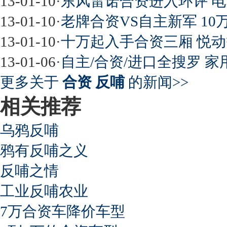
13-01-10
·
东风雷诺合资进入环评 
13-01-10
·
老牌合资VS自主新军 10
13-01-10
·
十万起入手合资三厢 悦
13-01-06
·
自主/合资/进口全搜罗 家
更多关于
合资 反哺
的新闻>>
相关推荐
乌鸦反哺
鸦有反哺之义
反哺之情
工业反哺农业
7万合资车降价车型