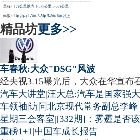
里程>
1万公里以内
1-3万公里
3-6万公里
年限>
1年以内
1-3年
3-5年
5-8年
8年以上
精品坊
更多>>
车春秋:大众"DSG"风波
经央视3.15曝光后，大众在华宣布召回
汽车大讲堂
|
汪大总:汽车是国家强
车领袖
|
访问北京现代常务副总李峰
星期三会客室
|
[332期]：雾霾是否
重磅1+1
|
中国车成长报告