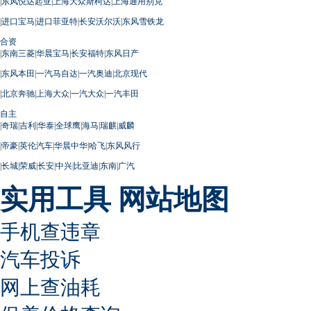
|
东风悦达起亚
|
上海大众斯柯达
|
上海通用别克
|
进口宝马
|
进口菲亚特
|
长安沃尔沃
|
东风雪铁龙
合资
|
东南三菱
|
华晨宝马
|
长安福特
|
东风日产
|
东风本田
|
一汽马自达
|
一汽奥迪
|
北京现代
|
北京奔驰
|
上海大众
|
一汽大众
|
一汽丰田
自主
|
奇瑞
|
吉利
|
华泰
|
全球鹰
|
海马
|
瑞麒
|
威麟
|
帝豪
|
英伦汽车
|
华晨中华
|
哈飞
|
东风风行
|
长城
|
荣威
|
长安
|
中兴
|
比亚迪
|
东南
|
广汽
实用工具
网站地图
手机查违章
汽车投诉
网上查油耗