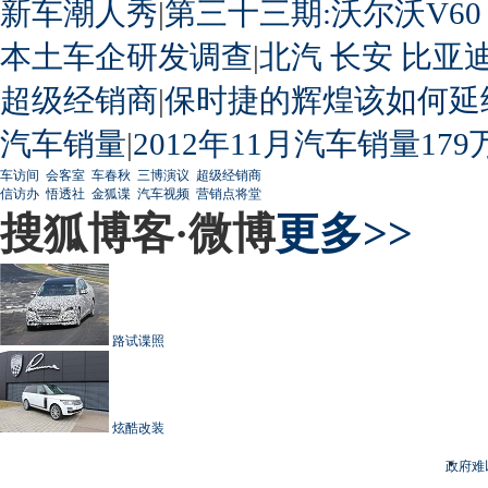
新车潮人秀
|
第三十三期:沃尔沃V60
本土车企研发调查
|
北汽
长安
比亚
超级经销商
|
保时捷的辉煌该如何延
汽车销量
|
2012年11月汽车销量179
车访间
会客室
车春秋
三博演议
超级经销商
信访办
悟透社
金狐谍
汽车视频
营销点将堂
搜狐博客·微博
更多>>
路试谍照
炫酷改装
政府难