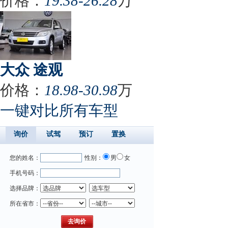
价格：
19.38-26.28
万
大众 途观
价格：
18.98-30.98
万
一键对比所有车型
询价
试驾
预订
置换
您的姓名：
性别：
男
女
手机号码：
选择品牌：
所在省市：