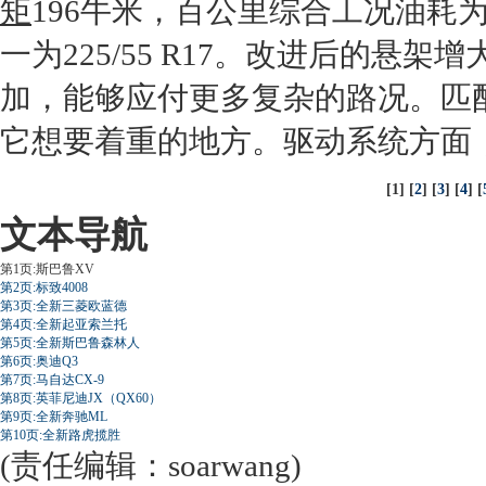
矩
196牛米，百公里综合工况油耗为
一为225/55 R17。改进后的
加，能够应付更多复杂的路况。匹配
它想要着重的地方。驱动系统方面
[1] [
2
] [
3
] [
4
] [
文本导航
第1页:斯巴鲁XV
第2页:标致4008
第3页:全新三菱欧蓝德
第4页:全新起亚索兰托
第5页:全新斯巴鲁森林人
第6页:奥迪Q3
第7页:马自达CX-9
第8页:英菲尼迪JX（QX60）
第9页:全新奔驰ML
第10页:全新路虎揽胜
(责任编辑：soarwang)