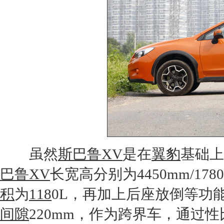
虽然
斯巴鲁XV
是在
翼豹
基础上
巴鲁XV
长宽高分别为4450mm/1780
积
为
118
0L，再加上后座放倒等功
间隙
220mm，作为跨界车，通过性