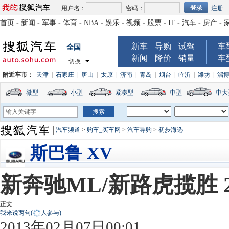
用户名：
密码：
注册
首页
-
新闻
-
军事
-
体育
-
NBA
-
娱乐
-
视频
-
股票
-
IT
-
汽车
-
房产
-
新车
导购
试驾
车
全国
新闻
降价
销量
车
切换
附近车市：
天津
|
石家庄
|
唐山
|
太原
|
济南
|
青岛
|
烟台
|
临沂
|
潍坊
|
淄
微型
小型
紧凑型
中型
中大
汽车频道
>
购车_买车网
>
汽车导购
>
初步海选
斯巴鲁 XV
新奔驰ML/新路虎揽胜 2
正文
我来说两句
(
人参与)
2013年02月07日00:01