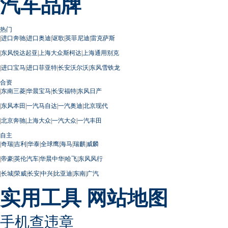
汽车品牌
热门
|
进口奔驰
|
进口奥迪
|
讴歌
|
英菲尼迪
|
雷克萨斯
|
东风悦达起亚
|
上海大众斯柯达
|
上海通用别克
|
进口宝马
|
进口菲亚特
|
长安沃尔沃
|
东风雪铁龙
合资
|
东南三菱
|
华晨宝马
|
长安福特
|
东风日产
|
东风本田
|
一汽马自达
|
一汽奥迪
|
北京现代
|
北京奔驰
|
上海大众
|
一汽大众
|
一汽丰田
自主
|
奇瑞
|
吉利
|
华泰
|
全球鹰
|
海马
|
瑞麒
|
威麟
|
帝豪
|
英伦汽车
|
华晨中华
|
哈飞
|
东风风行
|
长城
|
荣威
|
长安
|
中兴
|
比亚迪
|
东南
|
广汽
实用工具
网站地图
手机查违章