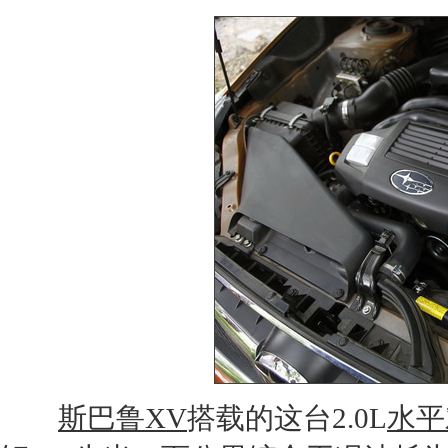
斯巴鲁XV
搭载的这台2.0L
水平