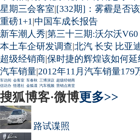
星期三会客室
|
[332期]：雾霾是否
重磅1+1
|
中国车成长报告
新车潮人秀
|
第三十三期:沃尔沃V60
本土车企研发调查
|
北汽
长安
比亚
超级经销商
|
保时捷的辉煌该如何延
汽车销量
|
2012年11月汽车销量179
车访间
会客室
车春秋
三博演议
超级经销商
信访办
悟透社
金狐谍
汽车视频
营销点将堂
搜狐博客·微博
更多>>
路试谍照