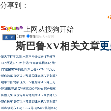
分享到：
上网从搜狗开始
网页
新闻
斯巴鲁XV相关文章
更
·
游天下行者无疆 六款不同价位旅行车推荐
·
15万买进口SUV 胜达/指南者等暴降4万元!
·
[宁波]都市中的激情 斯巴鲁XV降0.28万元
·
帮你选车 20万以内预算买哪款SUV更划算?
·
端午节自驾游 现代ix35/狮跑等SUV降三万
·
[苏州]斯巴鲁XV赠送3000元装饰 部分现车
·
风雨无阻 翼虎等高离地间隙SUV最多降3万
·
帮你选车 20万以内预算买哪款SUV更划算?
·
逍客/狮跑仅13万!CR-V等9款SUV最高降3万