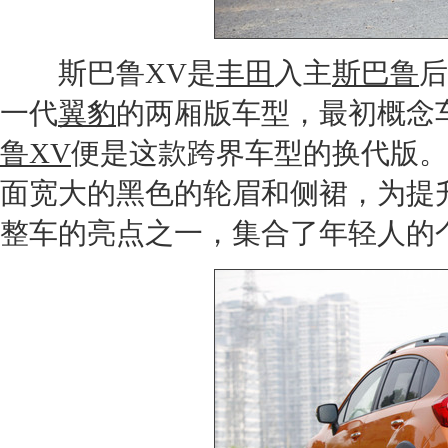
斯巴鲁XV
是
丰田
入主
斯巴鲁
后
一代
翼豹
的两厢版车型，最初概念
鲁XV
便是这款跨界车型的换代版。
面宽大的黑色的轮眉和侧裙，为提
整车的亮点之一，集合了年轻人的