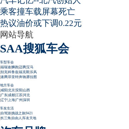
乘客撞车载屏幕死亡
热议油价或下调0.22元
网站导航
SAA搜狐车会
车型车会
|
福瑞迪
|
狮跑
|
迈腾
|
宝马
|
别克
|
科鲁兹
|
福克斯
|
乐风
|
速腾
|
菲亚特
|
奔驰
|
赛拉图
地方车会
|
咸阳
|
北京
|
安阳
|
山西
|
广东
|
成都
|
江苏
|
河北
|
辽宁
|
上海
|
广州
|
深圳
车友生活
|
自驾游
|
挑战之旅
|
9421
|
长三角
|
自由人
|
车友天地