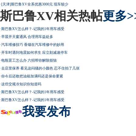
·
[天津]斯巴鲁XV全系优惠3000元 现车较少
斯巴鲁XV相关热帖
更多>
·
斯巴鲁XV怎么样？-记我的1年用车感受
·
早晨开天窗通风 合理用车益处多
·
汽车维修技巧 香烟在汽车维修中的妙用
·
开车时遇到地震如何求生 应立刻减速停车
·
电瓶罢工怎么办 六招帮你解除烦恼
·
去店里保养 看见这闷骚的小颜色 忍不住拍了几张
·
你今后还敢把油箱加满吗还是保命要紧
·
这些交规冷知识你知道吗
·
斯巴鲁XV怎么样？-记我的1年用车感受
·
斯巴鲁XV怎么样？-记我的1年用车感受
我要发布