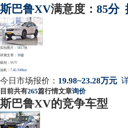
斯巴鲁
XV
满意度：
85分
实拍图片：
1817
张
评测文章：
39
篇
级别：SUV
油耗：
7.4L/100km
今日市场报价：
19.98~23.28万元
详
目前共有
265
篇行情文章
询价
斯巴鲁XV的竞争车型