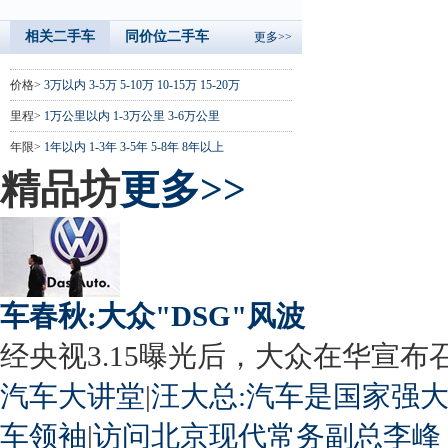
相关二手车
同价位二手车
更多>>
价格>
3万以内
3-5万
5-10万
10-15万
15-20万
里程>
1万公里以内
1-3万公里
3-6万公里
年限>
1年以内
1-3年
3-5年
5-8年
8年以上
精品坊
更多>>
车春秋:大众"DSG"风波
经央视3.15曝光后，大众在华宣布召回
汽车大讲堂
|
汪大总:汽车是国家强
车领袖
|
访问北京现代常务副总李峰