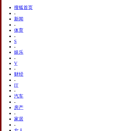
搜狐首页
-
新闻
-
体育
-
S
-
娱乐
-
V
-
财经
-
IT
-
汽车
-
房产
-
家居
-
女人