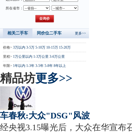
所在省市：
相关二手车
同价位二手车
更多>>
价格>
3万以内
3-5万
5-10万
10-15万
15-20万
里程>
1万公里以内
1-3万公里
3-6万公里
年限>
1年以内
1-3年
3-5年
5-8年
8年以上
精品坊
更多>>
车春秋:大众"DSG"风波
经央视3.15曝光后，大众在华宣布召回