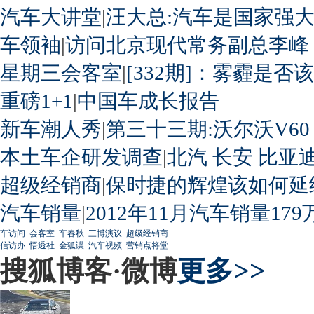
汽车大讲堂
|
汪大总:汽车是国家强
车领袖
|
访问北京现代常务副总李峰
星期三会客室
|
[332期]：雾霾是否
重磅1+1
|
中国车成长报告
新车潮人秀
|
第三十三期:沃尔沃V60
本土车企研发调查
|
北汽
长安
比亚
超级经销商
|
保时捷的辉煌该如何延
汽车销量
|
2012年11月汽车销量179
车访间
会客室
车春秋
三博演议
超级经销商
信访办
悟透社
金狐谍
汽车视频
营销点将堂
搜狐博客·微博
更多>>