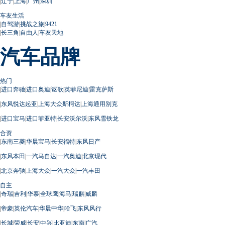
|
辽宁
|
上海
|
广州
|
深圳
车友生活
|
自驾游
|
挑战之旅
|
9421
|
长三角
|
自由人
|
车友天地
汽车品牌
热门
|
进口奔驰
|
进口奥迪
|
讴歌
|
英菲尼迪
|
雷克萨斯
|
东风悦达起亚
|
上海大众斯柯达
|
上海通用别克
|
进口宝马
|
进口菲亚特
|
长安沃尔沃
|
东风雪铁龙
合资
|
东南三菱
|
华晨宝马
|
长安福特
|
东风日产
|
东风本田
|
一汽马自达
|
一汽奥迪
|
北京现代
|
北京奔驰
|
上海大众
|
一汽大众
|
一汽丰田
自主
|
奇瑞
|
吉利
|
华泰
|
全球鹰
|
海马
|
瑞麒
|
威麟
|
帝豪
|
英伦汽车
|
华晨中华
|
哈飞
|
东风风行
|
长城
|
荣威
|
长安
|
中兴
|
比亚迪
|
东南
|
广汽