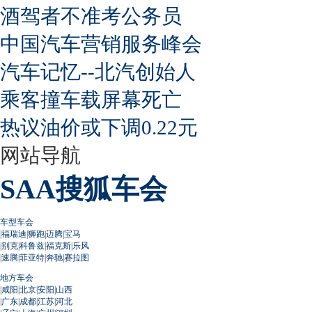
酒驾者不准考公务员
中国汽车营销服务峰会
汽车记忆--北汽创始人
乘客撞车载屏幕死亡
热议油价或下调0.22元
网站导航
SAA搜狐车会
车型车会
|
福瑞迪
|
狮跑
|
迈腾
|
宝马
|
别克
|
科鲁兹
|
福克斯
|
乐风
|
速腾
|
菲亚特
|
奔驰
|
赛拉图
地方车会
|
咸阳
|
北京
|
安阳
|
山西
|
广东
|
成都
|
江苏
|
河北