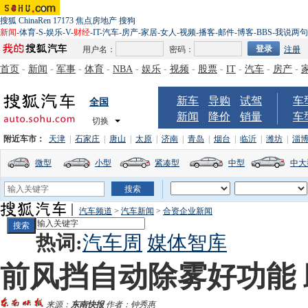
搜狐
ChinaRen
17173
焦点房地产
搜狗
新闻
-
体育
-
S
-
娱乐
-
V
-
财经
-
IT
-
汽车
-
房产
-
家居
-
女人
-
视频
-
播客
-
邮件
-
博客
-
BBS
-
我说两句
用户名：
密码：
注册
首页
-
新闻
-
军事
-
体育
-
NBA
-
娱乐
-
视频
-
股票
-
IT
-
汽车
-
房产
-
新车
导购
试驾
车
全国
新闻
降价
销量
车
切换
附近车市：
天津
|
石家庄
|
唐山
|
太原
|
济南
|
青岛
|
烟台
|
临沂
|
潍坊
|
淄
微型
小型
紧凑型
中型
中大
汽车频道
>
汽车新闻
>
合资企业新闻
热词:
汽车周
媒体智库
前风挡自动除雾好功能
来源：
东南快报
作者：钟秀惠