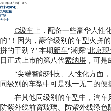
2011年03月16日08:27
我来说两句
(
0
)
复制链接
打印
大
中
小
C级车
上，配备一些豪华人性
的"！因为，豪华级别的车型火拼
拼的干劲？"本期
新车
"潮探"
北京现
日正式上市的第八代
索纳塔
，可是
"尖端智能科技、人性化方面，
同级别的车型中可是独一无二的便
在其他同级别的车型中，汽车风
防紫外线前窗玻璃、防紫外线绿色