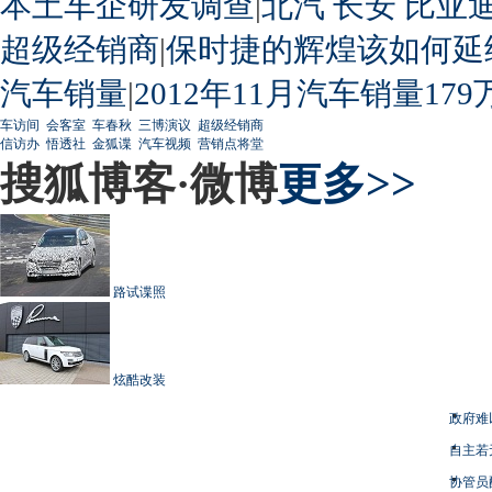
本土车企研发调查
|
北汽
长安
比亚
超级经销商
|
保时捷的辉煌该如何延
汽车销量
|
2012年11月汽车销量179
车访间
会客室
车春秋
三博演议
超级经销商
信访办
悟透社
金狐谍
汽车视频
营销点将堂
搜狐博客·微博
更多>>
路试谍照
炫酷改装
政府难
自主若
协管员