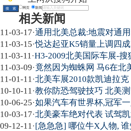
网页
新闻
相关新闻
11-03-17
·
通用北美总裁:地震对通
11-03-15
·
悦达起亚K5销量上调四成
11-03-11
·
H3-2009北美国际车展-
11-03-09
·
竟然因为蜘蛛网 马6在北美召
11-01-11
·
北美车展2010款凯迪拉克 
10-10-11
·
教你防恐驾驶技巧 北美测凯
10-06-25
·
如果汽车有世界杯,冠军
10-03-17
·
北美豪车绝对代表 试驾
09-12-11
·
[急急急] 哪位牛X人物,