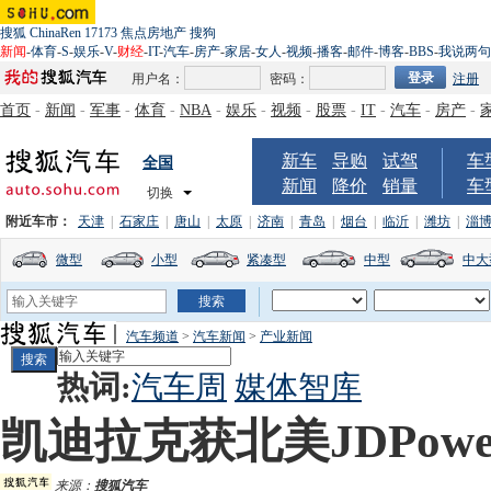
搜狐
ChinaRen
17173
焦点房地产
搜狗
新闻
-
体育
-
S
-
娱乐
-
V
-
财经
-
IT
-
汽车
-
房产
-
家居
-
女人
-
视频
-
播客
-
邮件
-
博客
-
BBS
-
我说两句
用户名：
密码：
注册
首页
-
新闻
-
军事
-
体育
-
NBA
-
娱乐
-
视频
-
股票
-
IT
-
汽车
-
房产
-
新车
导购
试驾
车
全国
新闻
降价
销量
车
切换
附近车市：
天津
|
石家庄
|
唐山
|
太原
|
济南
|
青岛
|
烟台
|
临沂
|
潍坊
|
淄
微型
小型
紧凑型
中型
中大
汽车频道
>
汽车新闻
>
产业新闻
热词:
汽车周
媒体智库
凯迪拉克获北美JDPow
来源：
搜狐汽车