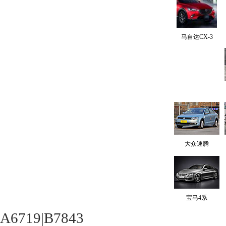
马自达CX-3
大众速腾
宝马4系
A6719|B7843