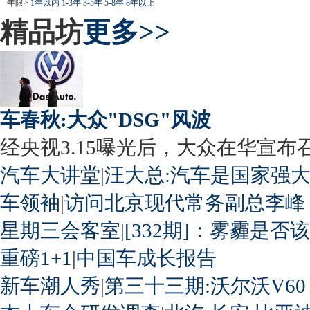
年限>
1年以内
1-3年
3-5年
5-8年
8年以上
精品坊
更多>>
车春秋:大众"DSG"风波
经央视3.15曝光后，大众在华宣布召回
汽车大讲堂
|
汪大总:汽车是国家强
车领袖
|
访问北京现代常务副总李峰
星期三会客室
|
[332期]：雾霾是否
重磅1+1
|
中国车成长报告
新车潮人秀
|
第三十三期:沃尔沃V60