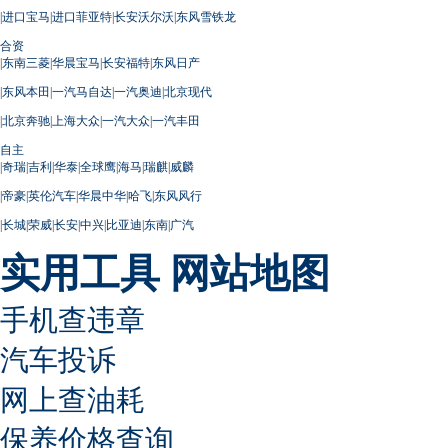
|
进口宝马
|
进口菲亚特
|
长安沃尔沃
|
东风雪铁龙
合资
|
东南三菱
|
华晨宝马
|
长安福特
|
东风日产
|
东风本田
|
一汽马自达
|
一汽奥迪
|
北京现代
|
北京奔驰
|
上海大众
|
一汽大众
|
一汽丰田
自主
|
奇瑞
|
吉利
|
华泰
|
全球鹰
|
海马
|
瑞麒
|
威麟
|
帝豪
|
英伦汽车
|
华晨中华
|
哈飞
|
东风风行
|
长城
|
荣威
|
长安
|
中兴
|
比亚迪
|
东南
|
广汽
实用工具
网站地图
手机查违章
汽车投诉
网上查油耗
保养价格查询