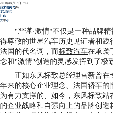
2011年04月16日16:15
我来说两句
(
0
)
复制链接
打印
大
中
小
"严谨·激情"不仅是一种品牌精神
得尊敬的世界汽车历史见证者和践
法国的代名词，而
标致汽车
在承袭
念和"激情"创造的灵感发挥到了极
正如东风
标致
总经理雷新曾在
年来的核心企业理念。法国轿车的
为有力支撑的。如今，东风
标致
站
的企业战略和自强向上的品牌创造