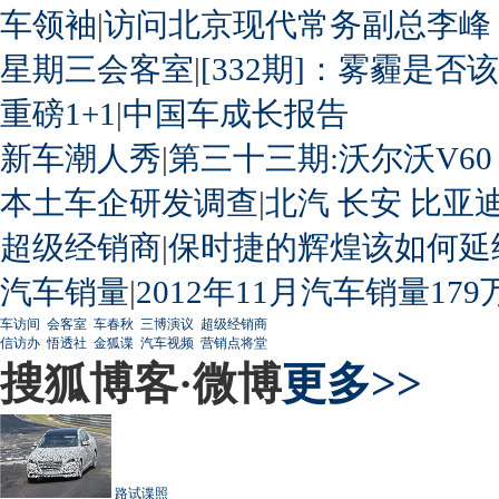
车领袖
|
访问北京现代常务副总李峰
星期三会客室
|
[332期]：雾霾是否
重磅1+1
|
中国车成长报告
新车潮人秀
|
第三十三期:沃尔沃V60
本土车企研发调查
|
北汽
长安
比亚
超级经销商
|
保时捷的辉煌该如何延
汽车销量
|
2012年11月汽车销量179
车访间
会客室
车春秋
三博演议
超级经销商
信访办
悟透社
金狐谍
汽车视频
营销点将堂
搜狐博客·微博
更多>>
路试谍照