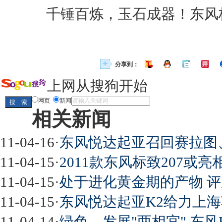
千锤百炼，玉石成器！东风
分享到：
上网从搜狗开始
网页
新闻
相关新闻
11-04-16
·
东风悦达起亚召回赛拉图、
11-04-15
·
2011款东风标致207或
11-04-15
·
处于进化黄金期的产物 评
11-04-15
·
东风悦达起亚K2给力上海
11-04-14
·
绿色、发展"两相宜" 东风H