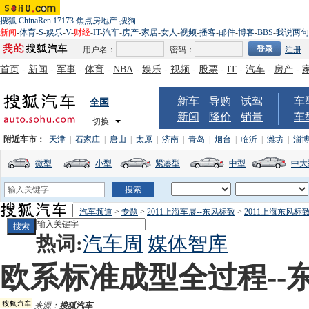
搜狐
ChinaRen
17173
焦点房地产
搜狗
新闻
-
体育
-
S
-
娱乐
-
V
-
财经
-
IT
-
汽车
-
房产
-
家居
-
女人
-
视频
-
播客
-
邮件
-
博客
-
BBS
-
我说两句
用户名：
密码：
注册
首页
-
新闻
-
军事
-
体育
-
NBA
-
娱乐
-
视频
-
股票
-
IT
-
汽车
-
房产
-
新车
导购
试驾
车
全国
新闻
降价
销量
车
切换
附近车市：
天津
|
石家庄
|
唐山
|
太原
|
济南
|
青岛
|
烟台
|
临沂
|
潍坊
|
淄
微型
小型
紧凑型
中型
中大
汽车频道
>
专题
>
2011上海车展--东风标致
>
2011上海东风标
热词:
汽车周
媒体智库
欧系标准成型全过程--东
来源：
搜狐汽车