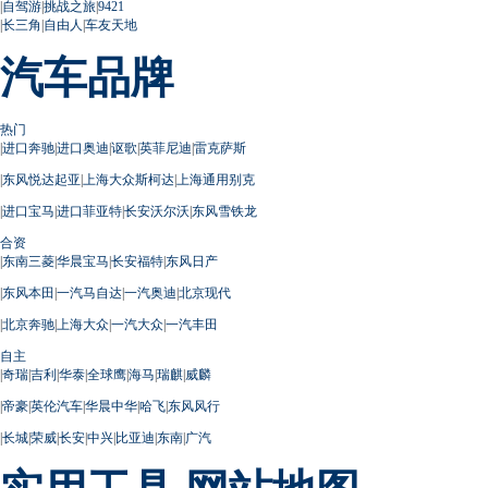
|
自驾游
|
挑战之旅
|
9421
|
长三角
|
自由人
|
车友天地
汽车品牌
热门
|
进口奔驰
|
进口奥迪
|
讴歌
|
英菲尼迪
|
雷克萨斯
|
东风悦达起亚
|
上海大众斯柯达
|
上海通用别克
|
进口宝马
|
进口菲亚特
|
长安沃尔沃
|
东风雪铁龙
合资
|
东南三菱
|
华晨宝马
|
长安福特
|
东风日产
|
东风本田
|
一汽马自达
|
一汽奥迪
|
北京现代
|
北京奔驰
|
上海大众
|
一汽大众
|
一汽丰田
自主
|
奇瑞
|
吉利
|
华泰
|
全球鹰
|
海马
|
瑞麒
|
威麟
|
帝豪
|
英伦汽车
|
华晨中华
|
哈飞
|
东风风行
|
长城
|
荣威
|
长安
|
中兴
|
比亚迪
|
东南
|
广汽