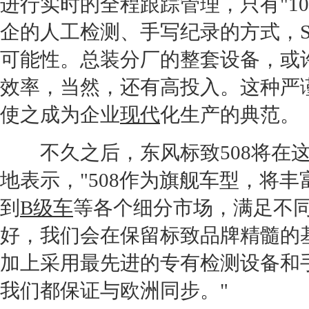
进行实时的全程跟踪管理，只有"1
企的人工检测、手写纪录的方式，S
可能性。总装分厂的整套设备，或许
效率，当然，还有高投入。这种严
使之成为企业
现代
化生产的典
不久之后，东风
标致508
将在
地表示，"508作为
旗舰
车型，将丰
到
B级车
等各个细分市场，满足不
好，我们会在保留
标致
品牌精髓的
加上采用最先进的专有检测设备和
我们都保证与欧洲同步。"