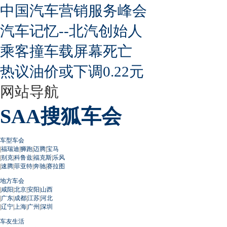
中国汽车营销服务峰会
汽车记忆--北汽创始人
乘客撞车载屏幕死亡
热议油价或下调0.22元
网站导航
SAA搜狐车会
车型车会
|
福瑞迪
|
狮跑
|
迈腾
|
宝马
|
别克
|
科鲁兹
|
福克斯
|
乐风
|
速腾
|
菲亚特
|
奔驰
|
赛拉图
地方车会
|
咸阳
|
北京
|
安阳
|
山西
|
广东
|
成都
|
江苏
|
河北
|
辽宁
|
上海
|
广州
|
深圳
车友生活