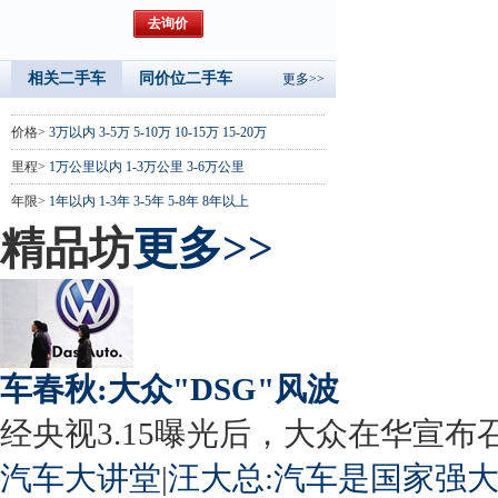
相关二手车
同价位二手车
更多>>
价格>
3万以内
3-5万
5-10万
10-15万
15-20万
里程>
1万公里以内
1-3万公里
3-6万公里
年限>
1年以内
1-3年
3-5年
5-8年
8年以上
精品坊
更多>>
车春秋:大众"DSG"风波
经央视3.15曝光后，大众在华宣布召回
汽车大讲堂
|
汪大总:汽车是国家强