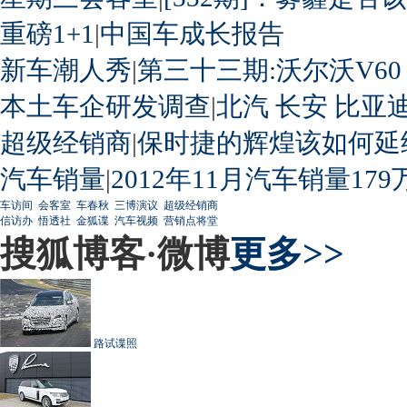
重磅1+1
|
中国车成长报告
新车潮人秀
|
第三十三期:沃尔沃V60
本土车企研发调查
|
北汽
长安
比亚
超级经销商
|
保时捷的辉煌该如何延
汽车销量
|
2012年11月汽车销量179
车访间
会客室
车春秋
三博演议
超级经销商
信访办
悟透社
金狐谍
汽车视频
营销点将堂
搜狐博客·微博
更多>>
路试谍照