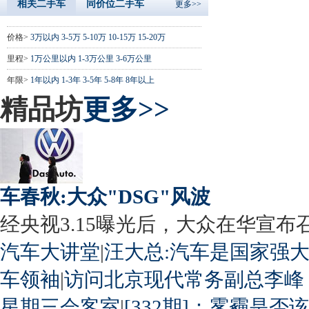
相关二手车
同价位二手车
更多>>
价格>
3万以内
3-5万
5-10万
10-15万
15-20万
里程>
1万公里以内
1-3万公里
3-6万公里
年限>
1年以内
1-3年
3-5年
5-8年
8年以上
精品坊
更多>>
车春秋:大众"DSG"风波
经央视3.15曝光后，大众在华宣布召回
汽车大讲堂
|
汪大总:汽车是国家强
车领袖
|
访问北京现代常务副总李峰
星期三会客室
|
[332期]：雾霾是否