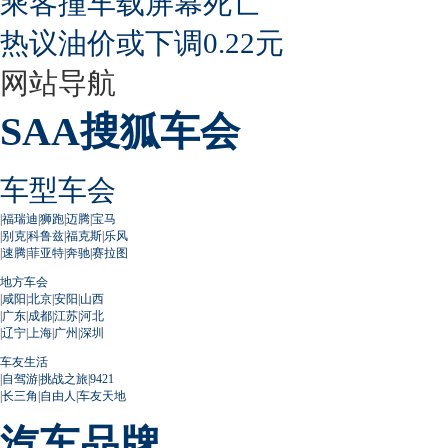
乘客撞车载屏幕死亡
热议油价或下调0.22元
网站导航
SAA搜狐车会
车型车会
|
福瑞迪
|
狮跑
|
迈腾
|
宝马
|
别克
|
科鲁兹
|
福克斯
|
乐风
|
速腾
|
菲亚特
|
奔驰
|
赛拉图
地方车会
|
咸阳
|
北京
|
安阳
|
山西
|
广东
|
成都
|
江苏
|
河北
|
辽宁
|
上海
|
广州
|
深圳
车友生活
|
自驾游
|
挑战之旅
|
9421
|
长三角
|
自由人
|
车友天地
汽车品牌