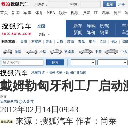
用户名：
密码：
注册
首页
-
新闻
-
军事
-
体育
-
NBA
-
娱乐
-
视频
-
股票
-
IT
-
汽车
-
房产
-
新车
导购
试驾
车
全国
新闻
降价
销量
车
切换
附近车市：
天津
|
石家庄
|
唐山
|
太原
|
济南
|
青岛
|
烟台
|
临沂
|
潍坊
|
淄
微型
小型
紧凑型
中型
中大
汽车频道
>
海外汽车
>
欧洲产业新闻
戴姆勒匈牙利工厂启动
正文
我来说两句
(
人参与)
2012年02月14日09:43
来源：
搜狐汽车
作者：尚莱