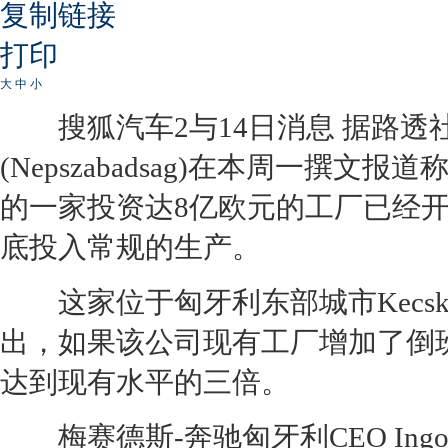
复制链接
打印
大
中
小
搜狐汽车2与14日消息 据路透
(Nepszabadsag)在本周一
的一家投资达8亿欧元的工厂已经
底投入常规的生产。
这家位于匈牙利东部城市Kecske
出，如果该公司现有工厂增加了倒
达到现有水平的三倍。
梅赛德斯-
奔驰
匈牙利CEO In