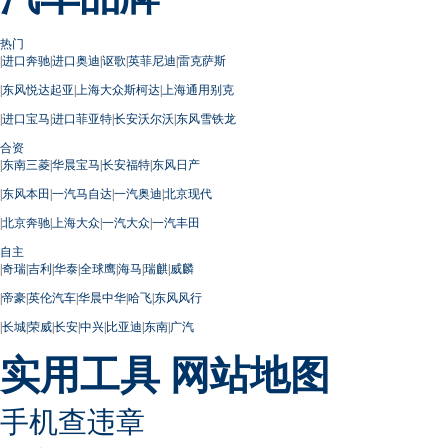
热门
|
进口奔驰
|
进口奥迪
|
讴歌
|
英菲尼迪
|
雷克萨斯
|
东风悦达起亚
|
上海大众斯柯达
|
上海通用别克
|
进口宝马
|
进口菲亚特
|
长安沃尔沃
|
东风雪铁龙
合资
|
东南三菱
|
华晨宝马
|
长安福特
|
东风日产
|
东风本田
|
一汽马自达
|
一汽奥迪
|
北京现代
|
北京奔驰
|
上海大众
|
一汽大众
|
一汽丰田
自主
|
奇瑞
|
吉利
|
华泰
|
全球鹰
|
海马
|
瑞麒
|
威麟
|
帝豪
|
英伦汽车
|
华晨中华
|
哈飞
|
东风风行
|
长城
|
荣威
|
长安
|
中兴
|
比亚迪
|
东南
|
广汽
实用工具
网站地图
手机查违章