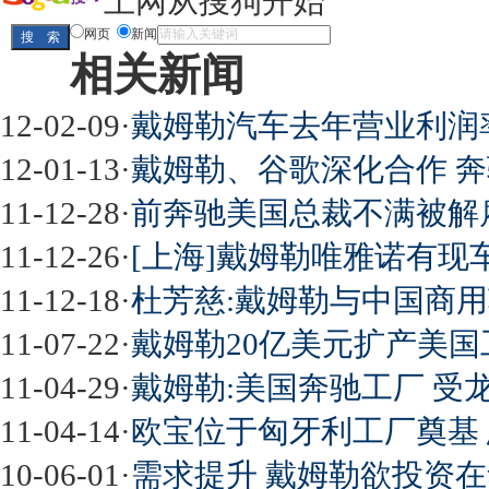
上网从搜狗开始
网页
新闻
相关新闻
12-02-09
·
戴姆勒汽车去年营业利润
12-01-13
·
戴姆勒、谷歌深化合作 奔
11-12-28
·
前奔驰美国总裁不满被解
11-12-26
·
[上海]戴姆勒唯雅诺有现车 
11-12-18
·
杜芳慈:戴姆勒与中国商
11-07-22
·
戴姆勒20亿美元扩产美国
11-04-29
·
戴姆勒:美国奔驰工厂 受
11-04-14
·
欧宝位于匈牙利工厂奠基 
10-06-01
·
需求提升 戴姆勒欲投资