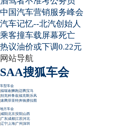
酒驾者不准考公务员
中国汽车营销服务峰会
汽车记忆--北汽创始人
乘客撞车载屏幕死亡
热议油价或下调0.22元
网站导航
SAA搜狐车会
车型车会
|
福瑞迪
|
狮跑
|
迈腾
|
宝马
|
别克
|
科鲁兹
|
福克斯
|
乐风
|
速腾
|
菲亚特
|
奔驰
|
赛拉图
地方车会
|
咸阳
|
北京
|
安阳
|
山西
|
广东
|
成都
|
江苏
|
河北
|
辽宁
|
上海
|
广州
|
深圳