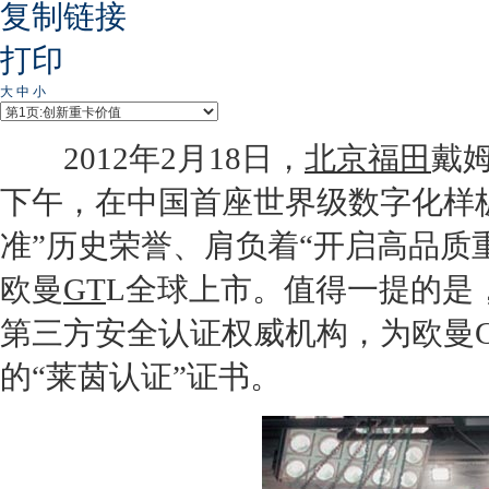
复制链接
打印
大
中
小
2012年2月18日，
北京
福田
戴
下午，在中国首座世界级数字化样
准”历史荣誉、肩负着“开启高品质
欧曼
GT
L全球上市。值得一提的是
第三方安全认证权威机构，为欧曼
的“莱茵认证”证书。