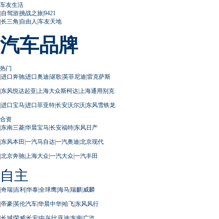
车友生活
|
自驾游
|
挑战之旅
|
9421
|
长三角
|
自由人
|
车友天地
汽车品牌
热门
|
进口奔驰
|
进口奥迪
|
讴歌
|
英菲尼迪
|
雷克萨斯
|
东风悦达起亚
|
上海大众斯柯达
|
上海通用别克
|
进口宝马
|
进口菲亚特
|
长安沃尔沃
|
东风雪铁龙
合资
|
东南三菱
|
华晨宝马
|
长安福特
|
东风日产
|
东风本田
|
一汽马自达
|
一汽奥迪
|
北京现代
|
北京奔驰
|
上海大众
|
一汽大众
|
一汽丰田
自主
|
奇瑞
|
吉利
|
华泰
|
全球鹰
|
海马
|
瑞麒
|
威麟
|
帝豪
|
英伦汽车
|
华晨中华
|
哈飞
|
东风风行
|
长城
|
荣威
|
长安
|
中兴
|
比亚迪
|
东南
|
广汽