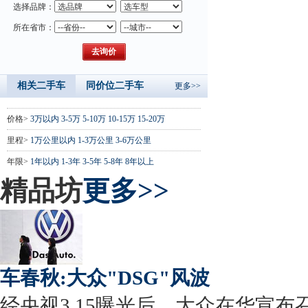
选择品牌：
所在省市：
相关二手车
同价位二手车
更多>>
价格>
3万以内
3-5万
5-10万
10-15万
15-20万
里程>
1万公里以内
1-3万公里
3-6万公里
年限>
1年以内
1-3年
3-5年
5-8年
8年以上
精品坊
更多>>
车春秋:大众"DSG"风波
经央视3.15曝光后，大众在华宣布召回