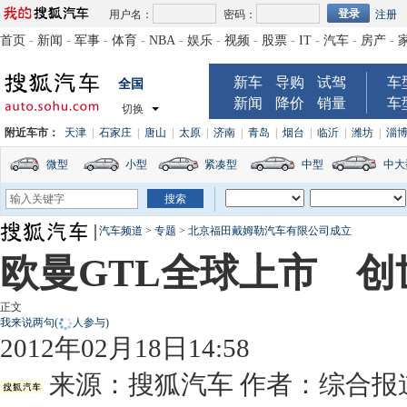
用户名：
密码：
注册
首页
-
新闻
-
军事
-
体育
-
NBA
-
娱乐
-
视频
-
股票
-
IT
-
汽车
-
房产
-
新车
导购
试驾
车
全国
新闻
降价
销量
车
切换
附近车市：
天津
|
石家庄
|
唐山
|
太原
|
济南
|
青岛
|
烟台
|
临沂
|
潍坊
|
淄
微型
小型
紧凑型
中型
中大
汽车频道
>
专题
>
北京福田戴姆勒汽车有限公司成立
欧曼GTL全球上市 
正文
我来说两句
(
人参与)
2012年02月18日14:58
来源：
搜狐汽车
作者：综合报