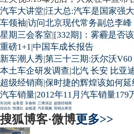
汽车大讲堂
|
汪大总:汽车是国家强
车领袖
|
访问北京现代常务副总李峰
星期三会客室
|
[332期]：雾霾是否
重磅1+1
|
中国车成长报告
新车潮人秀
|
第三十三期:沃尔沃V60
本土车企研发调查
|
北汽
长安
比亚
超级经销商
|
保时捷的辉煌该如何延
汽车销量
|
2012年11月汽车销量179
车访间
会客室
车春秋
三博演议
超级经销商
信访办
悟透社
金狐谍
汽车视频
营销点将堂
搜狐博客·微博
更多>>