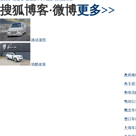
搜狐博客·微博
更多>>
路试谍照
炫酷改装
政府难
自主若
协管员
电动公
概念车
进口车
上海车