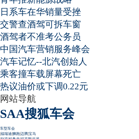
日系车在华销量受挫
交警查酒驾可拆车窗
酒驾者不准考公务员
中国汽车营销服务峰会
汽车记忆--北汽创始人
乘客撞车载屏幕死亡
热议油价或下调0.22元
网站导航
SAA搜狐车会
车型车会
|
福瑞迪
|
狮跑
|
迈腾
|
宝马
|
别克
|
科鲁兹
|
福克斯
|
乐风