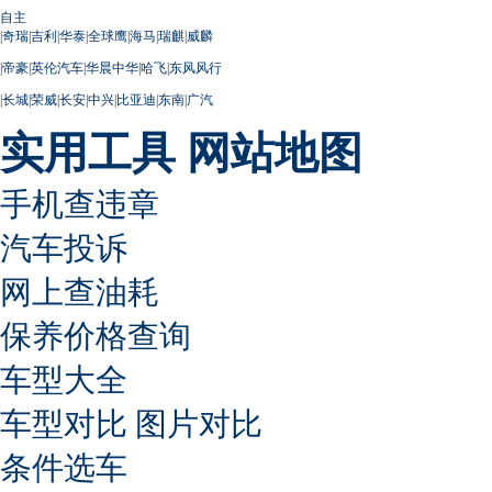
自主
|
奇瑞
|
吉利
|
华泰
|
全球鹰
|
海马
|
瑞麒
|
威麟
|
帝豪
|
英伦汽车
|
华晨中华
|
哈飞
|
东风风行
|
长城
|
荣威
|
长安
|
中兴
|
比亚迪
|
东南
|
广汽
实用工具
网站地图
手机查违章
汽车投诉
网上查油耗
保养价格查询
车型大全
车型对比
图片对比
条件选车