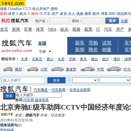
搜狐
ChinaRen
17173
焦点房地产
搜狗
新闻
-
体育
-
S
-
娱乐
-
V
-
财经
-
IT
-
汽车
-
房产
-
家居
-
女人
-
视频
-
播客
-
邮件
-
博客
-
BBS
-
我说两句
用户名：
密码：
注册
首页
-
新闻
-
军事
-
体育
-
NBA
-
娱乐
-
视频
-
股票
-
IT
-
汽车
-
房产
-
新车
导购
试驾
车
全国
新闻
降价
销量
车
切换
附近车市：
天津
|
石家庄
|
唐山
|
太原
|
济南
|
青岛
|
烟台
|
临沂
|
潍坊
|
淄
微型
小型
紧凑型
中型
中大
汽车频道
>
汽车新闻
>
合资企业新闻
热词:
汽车周
媒体智库
北京奔驰E级车助阵CCTV中国经济年度论
来源：
搜狐汽车
作者：综合报道
2011年01月21日16:58
我来说两句
(
0
)
复制链接