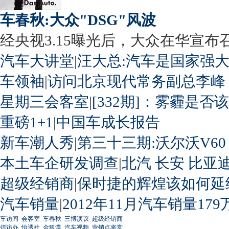
车春秋:大众"DSG"风波
经央视3.15曝光后，大众在华宣布召回
汽车大讲堂
|
汪大总:汽车是国家强
车领袖
|
访问北京现代常务副总李峰
星期三会客室
|
[332期]：雾霾是否
重磅1+1
|
中国车成长报告
新车潮人秀
|
第三十三期:沃尔沃V60
本土车企研发调查
|
北汽
长安
比亚
超级经销商
|
保时捷的辉煌该如何延
汽车销量
|
2012年11月汽车销量179
车访间
会客室
车春秋
三博演议
超级经销商
信访办
悟透社
金狐谍
汽车视频
营销点将堂