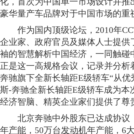
化，首次为中国单一市场设计并推
豪华量产车品牌对于中国市场的重
作为国内顶级论坛，2010年
CC
企业家、政府官员及媒体人士提供
袖的智慧解析中国经济，一同触碰
正是这一高规格会议，记录并分析
奔驰
旗下全新长轴距
E级
轿车“从优
斯-
奔驰
全新长轴距
E级
轿车成为本
经济智脑、精英企业家们提供了尊
北京奔驰
中外股东已达成协议，
年
产能
，50万台
发动机
年
产能
，6