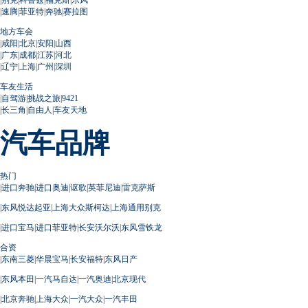
|
速腾
|
菲亚特
|
奔驰
|
赛拉图
地方车会
|
咸阳
|
北京
|
安阳
|
山西
|
广东
|
成都
|
江苏
|
河北
|
辽宁
|
上海
|
广州
|
深圳
车友生活
|
自驾游
|
挑战之旅
|
9421
|
长三角
|
自由人
|
车友天地
汽车品牌
热门
|
进口奔驰
|
进口奥迪
|
讴歌
|
英菲尼迪
|
雷克萨斯
|
东风悦达起亚
|
上海大众斯柯达
|
上海通用别克
|
进口宝马
|
进口菲亚特
|
长安沃尔沃
|
东风雪铁龙
合资
|
东南三菱
|
华晨宝马
|
长安福特
|
东风日产
|
东风本田
|
一汽马自达
|
一汽奥迪
|
北京现代
|
北京奔驰
|
上海大众
|
一汽大众
|
一汽丰田