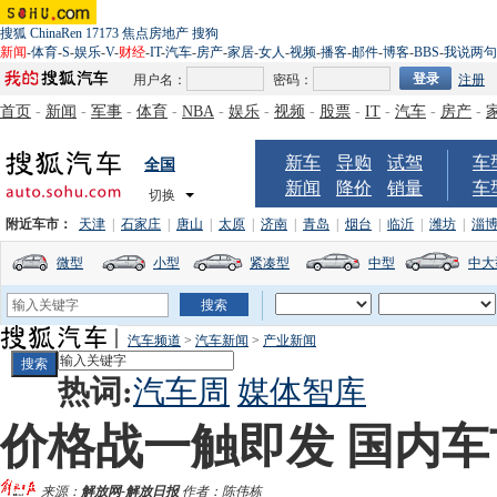
搜狐
ChinaRen
17173
焦点房地产
搜狗
新闻
-
体育
-
S
-
娱乐
-
V
-
财经
-
IT
-
汽车
-
房产
-
家居
-
女人
-
视频
-
播客
-
邮件
-
博客
-
BBS
-
我说两句
用户名：
密码：
注册
首页
-
新闻
-
军事
-
体育
-
NBA
-
娱乐
-
视频
-
股票
-
IT
-
汽车
-
房产
-
新车
导购
试驾
车
全国
新闻
降价
销量
车
切换
附近车市：
天津
|
石家庄
|
唐山
|
太原
|
济南
|
青岛
|
烟台
|
临沂
|
潍坊
|
淄
微型
小型
紧凑型
中型
中大
汽车频道
>
汽车新闻
>
产业新闻
热词:
汽车周
媒体智库
价格战一触即发 国内
来源：
解放网-解放日报
作者：陈伟栋