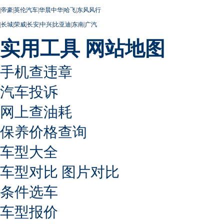
|
帝豪
|
英伦汽车
|
华晨中华
|
哈飞
|
东风风行
|
长城
|
荣威
|
长安
|
中兴
|
比亚迪
|
东南
|
广汽
实用工具
网站地图
手机查违章
汽车投诉
网上查油耗
保养价格查询
车型大全
车型对比
图片对比
条件选车
车型报价