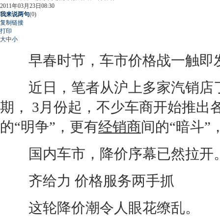
2011年03月23日08:30
我来说两句
(
0
)
复制链接
打印
大
中
小
早春时节，车市价格战一触即
近日，笔者从沪上多家汽销店了
期， 3月份起，不少车商开始推出
的“明争”，更有
经销商
间的“暗斗
国内车市，降价序幕已然拉开
齐给力 价格服务两手抓
这轮降价潮令人眼花缭乱。