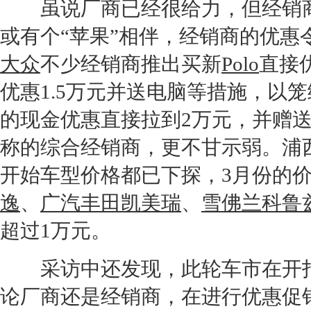
虽说厂商已经很给力，但
经销
或有个“苹果”相伴，
经销商
的优惠
大众
不少
经销商
推出买新
Polo
直接
优惠1.5万元并送电脑等措施，以
的现金优惠直接拉到2万元，并赠
称的综合
经销商
，更不甘示弱。浦
开始车型价格都已下探，3月份的价
逸
、
广汽丰田凯美瑞
、
雪佛兰科鲁
超过1万元。
采访中还发现，此轮车市在开打
论厂商还是
经销商
，在进行优惠促