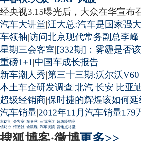
经央视3.15曝光后，大众在华宣布召回
汽车大讲堂
|
汪大总:汽车是国家强
车领袖
|
访问北京现代常务副总李峰
星期三会客室
|
[332期]：雾霾是否
重磅1+1
|
中国车成长报告
新车潮人秀
|
第三十三期:沃尔沃V60
本土车企研发调查
|
北汽
长安
比亚
超级经销商
|
保时捷的辉煌该如何延
汽车销量
|
2012年11月汽车销量179
车访间
会客室
车春秋
三博演议
超级经销商
信访办
悟透社
金狐谍
汽车视频
营销点将堂
搜狐博客·微博
更多>>