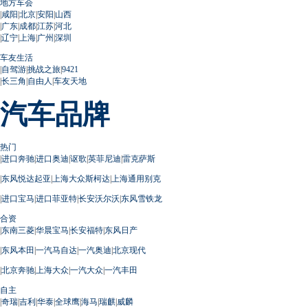
地方车会
|
咸阳
|
北京
|
安阳
|
山西
|
广东
|
成都
|
江苏
|
河北
|
辽宁
|
上海
|
广州
|
深圳
车友生活
|
自驾游
|
挑战之旅
|
9421
|
长三角
|
自由人
|
车友天地
汽车品牌
热门
|
进口奔驰
|
进口奥迪
|
讴歌
|
英菲尼迪
|
雷克萨斯
|
东风悦达起亚
|
上海大众斯柯达
|
上海通用别克
|
进口宝马
|
进口菲亚特
|
长安沃尔沃
|
东风雪铁龙
合资
|
东南三菱
|
华晨宝马
|
长安福特
|
东风日产
|
东风本田
|
一汽马自达
|
一汽奥迪
|
北京现代
|
北京奔驰
|
上海大众
|
一汽大众
|
一汽丰田
自主
|
奇瑞
|
吉利
|
华泰
|
全球鹰
|
海马
|
瑞麒
|
威麟