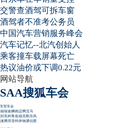
交警查酒驾可拆车窗
酒驾者不准考公务员
中国汽车营销服务峰会
汽车记忆--北汽创始人
乘客撞车载屏幕死亡
热议油价或下调0.22元
网站导航
SAA搜狐车会
车型车会
|
福瑞迪
|
狮跑
|
迈腾
|
宝马
|
别克
|
科鲁兹
|
福克斯
|
乐风
|
速腾
|
菲亚特
|
奔驰
|
赛拉图