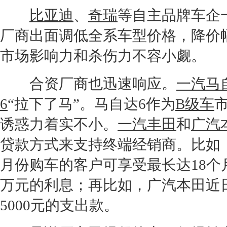
比亚迪
、
奇瑞
等自主品牌车企
厂商出面调低全系车型价格，降价
市场影响力和杀伤力不容小觑。
合资厂商也迅速响应。
一汽马
6
“拉下了马”。
马自达6
作为
B级车
诱惑力着实不小。
一汽丰田
和
广汽
贷款方式来支持终端
经销商
。比如
月份购车的客户可享受最长达18个
万元的利息；再比如，
广汽本田
近
5000元的支出款。