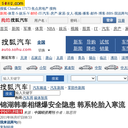
搜狐
ChinaRen
17173
焦点房地产
搜狗
新闻
-
体育
-
S
-
娱乐
-
V
-
财经
-
IT
-
汽车
-
房产
-
家居
-
女人
-
视频
-
播客
-
邮件
-
博客
-
BBS
-
我说两句
用户名：
密码：
注册
首页
-
新闻
-
军事
-
体育
-
NBA
-
娱乐
-
视频
-
股票
-
IT
-
汽车
-
房产
-
新车
导购
试驾
车
全国
新闻
降价
销量
车
切换
附近车市：
天津
|
石家庄
|
唐山
|
太原
|
济南
|
青岛
|
烟台
|
临沂
|
潍坊
|
淄
微型
小型
紧凑型
中型
中大
汽车频道
>
汽车新闻
>
零部件新闻
热词:
汽车周
媒体智库
锦湖韩泰相继爆安全隐患 韩系轮胎入寒流
来源：
中国经济周刊
作者：陈思羽
2011年06月07日08:53
我来说两句
(
0
)
复制链接