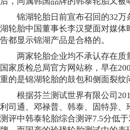
后，同属韩国品牌的韩泰
轮胎
又被
锦湖
轮胎
日前宣布
召回
的32万
湖
轮胎
中国董事长李汉燮面对媒体
告都显示锦湖产品是合格的。
两家
轮胎
企业均不承认存在质
国家质检总局官方网站称，早在200
重的是锦湖
轮胎
的鼓包和侧面裂纹
根据芬兰测试世界有限公司201
利司通、邓禄普、韩泰、固特异、
测评中韩泰
轮胎
综合测评7.5分低