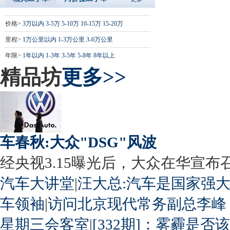
价格>
3万以内
3-5万
5-10万
10-15万
15-20万
里程>
1万公里以内
1-3万公里
3-6万公里
年限>
1年以内
1-3年
3-5年
5-8年
8年以上
精品坊
更多>>
车春秋:大众"DSG"风波
经央视3.15曝光后，大众在华宣布召回
汽车大讲堂
|
汪大总:汽车是国家强
车领袖
|
访问北京现代常务副总李峰
星期三会客室
|
[332期]：雾霾是否