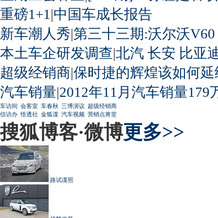
重磅1+1
|
中国车成长报告
新车潮人秀
|
第三十三期:沃尔沃V60
本土车企研发调查
|
北汽
长安
比亚
超级经销商
|
保时捷的辉煌该如何延
汽车销量
|
2012年11月汽车销量179
车访间
会客室
车春秋
三博演议
超级经销商
信访办
悟透社
金狐谍
汽车视频
营销点将堂
搜狐博客·微博
更多>>
路试谍照