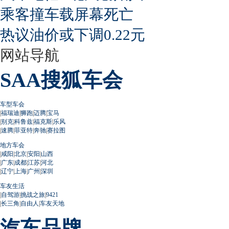
乘客撞车载屏幕死亡
热议油价或下调0.22元
网站导航
SAA搜狐车会
车型车会
|
福瑞迪
|
狮跑
|
迈腾
|
宝马
|
别克
|
科鲁兹
|
福克斯
|
乐风
|
速腾
|
菲亚特
|
奔驰
|
赛拉图
地方车会
|
咸阳
|
北京
|
安阳
|
山西
|
广东
|
成都
|
江苏
|
河北
|
辽宁
|
上海
|
广州
|
深圳
车友生活
|
自驾游
|
挑战之旅
|
9421
|
长三角
|
自由人
|
车友天地
汽车品牌