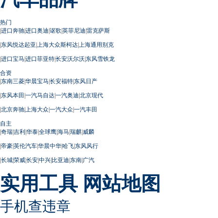
热门
|
进口奔驰
|
进口奥迪
|
讴歌
|
英菲尼迪
|
雷克萨斯
|
东风悦达起亚
|
上海大众斯柯达
|
上海通用别克
|
进口宝马
|
进口菲亚特
|
长安沃尔沃
|
东风雪铁龙
合资
|
东南三菱
|
华晨宝马
|
长安福特
|
东风日产
|
东风本田
|
一汽马自达
|
一汽奥迪
|
北京现代
|
北京奔驰
|
上海大众
|
一汽大众
|
一汽丰田
自主
|
奇瑞
|
吉利
|
华泰
|
全球鹰
|
海马
|
瑞麒
|
威麟
|
帝豪
|
英伦汽车
|
华晨中华
|
哈飞
|
东风风行
|
长城
|
荣威
|
长安
|
中兴
|
比亚迪
|
东南
|
广汽
实用工具
网站地图
手机查违章