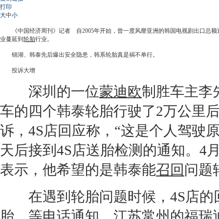
打印
大
中
小
《中国经济周刊》记者 自2005年开始，曾一度风靡亚洲的韩国电视剧出口总额逐
业蔓延到
轮胎
行业。
锦湖、韩泰先后爆出安全隐患，韩系
轮胎
真是祸不单行。
投诉大增
深圳的一位
蒙迪欧
制胜车主李
车的四个韩泰
轮胎
行驶了2万公里
诉，
4S店
回应称，“这是个人驾驶
天后接到
4S店
送胎检测的通知。4
表示，他希望的是韩泰能
召回
问题
在遇到
轮胎
问题时候，
4S店
的
胎，等电话通知。江苏常州的
福瑞