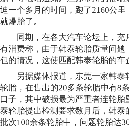
迪
一个多月的时间，跑了2160公
就爆胎了。
同期，在各大汽车论坛上，充
有消费称，由于韩泰
轮胎
质量问题
包的情况，这使匹配韩泰
轮胎
的车
另据媒体报道，东莞一家韩泰
轮胎
，在售出的20多条
轮胎
中有8
口子，其中破损最为严重者连
轮胎
泰
轮胎
提出检测要求数月后，韩泰
批次100余条
轮胎
中，问题
轮胎
达3