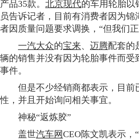
产品35款。
北京现代
的车用
轮胎
以
员告诉记者，目前有消费者因为锦
者因质量问题要求调换，“但我们正
一汽大众
的
宝来
、
迈腾
配套的
辆的销售并没有因为
轮胎
事件而受
事件。
但是不少
经销商
都表示，目前
性，并且开始询问相关事宜。
神秘“返炼胶”
盖世
汽车网
CEO陈文凯表示