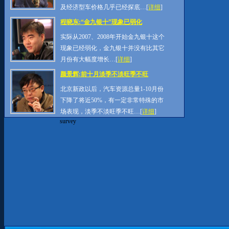
及经济型车价格几乎已经探底…[
详细
]
程晓东:“金九银十”现象已弱化
实际从2007、2008年开始金九银十这个
现象已经弱化，金九银十并没有比其它
月份有大幅度增长…[
详细
]
颜景辉:前十月淡季不淡旺季不旺
北京新政以后，汽车资源总量1-10月份
下降了将近50%，有一定非常特殊的市
场表现，淡季不淡旺季不旺…[
详细
]
survey