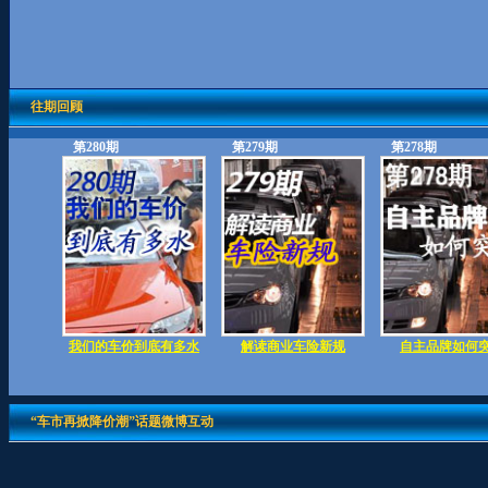
往期回顾
第280期
第279期
第278期
我们的车价到底有多水
解读商业车险新规
自主品牌如何
“车市再掀降价潮”话题微博互动