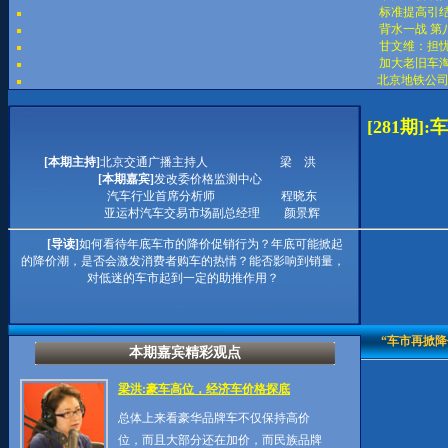
标准提高引结
背水一战 第
甘文维：担忧
加大老旧车淘
北京地铁公司
[281期
[本期主持]
北京交通广播主持人 梁 洪
[本期嘉宾]
发改委价格监测中心
汽车行业首席分析师 程晓东
亚运村汽车交易市场副总经理 颜景辉
[导读]
如何看待年底车市的降价促销行为？年底可能掀起
的降价潮，是否会激发消费者购车的热情？能否影响到销量，
对低迷的车市起到一定的助推作用？
“车市再掀
本期嘉宾精彩观点
梁洪:豪车高位，经济车价格探底
总体上来看豪华品牌车不仅保持高价
位，而且大部分还在加价，而民族品牌