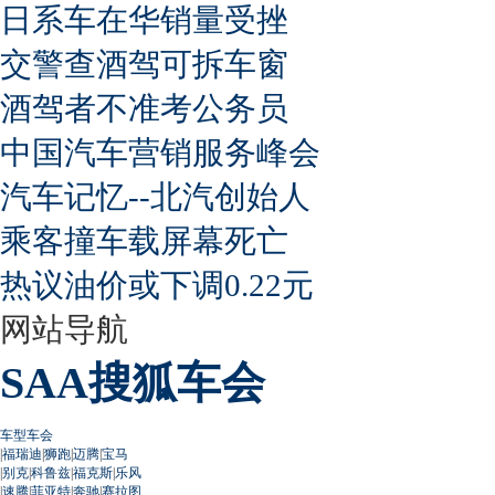
日系车在华销量受挫
交警查酒驾可拆车窗
酒驾者不准考公务员
中国汽车营销服务峰会
汽车记忆--北汽创始人
乘客撞车载屏幕死亡
热议油价或下调0.22元
网站导航
SAA搜狐车会
车型车会
|
福瑞迪
|
狮跑
|
迈腾
|
宝马
|
别克
|
科鲁兹
|
福克斯
|
乐风
|
速腾
|
菲亚特
|
奔驰
|
赛拉图