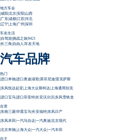
地方车会
|
咸阳
|
北京
|
安阳
|
山西
|
广东
|
成都
|
江苏
|
河北
|
辽宁
|
上海
|
广州
|
深圳
车友生活
|
自驾游
|
挑战之旅
|
9421
|
长三角
|
自由人
|
车友天地
汽车品牌
热门
|
进口奔驰
|
进口奥迪
|
讴歌
|
英菲尼迪
|
雷克萨斯
|
东风悦达起亚
|
上海大众斯柯达
|
上海通用别克
|
进口宝马
|
进口菲亚特
|
长安沃尔沃
|
东风雪铁龙
合资
|
东南三菱
|
华晨宝马
|
长安福特
|
东风日产
|
东风本田
|
一汽马自达
|
一汽奥迪
|
北京现代
|
北京奔驰
|
上海大众
|
一汽大众
|
一汽丰田
自主