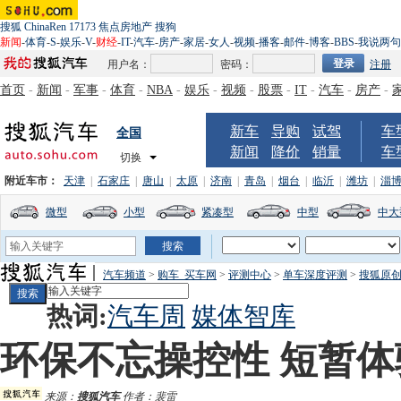
搜狐
ChinaRen
17173
焦点房地产
搜狗
新闻
-
体育
-
S
-
娱乐
-
V
-
财经
-
IT
-
汽车
-
房产
-
家居
-
女人
-
视频
-
播客
-
邮件
-
博客
-
BBS
-
我说两句
用户名：
密码：
注册
首页
-
新闻
-
军事
-
体育
-
NBA
-
娱乐
-
视频
-
股票
-
IT
-
汽车
-
房产
-
新车
导购
试驾
车
全国
新闻
降价
销量
车
切换
附近车市：
天津
|
石家庄
|
唐山
|
太原
|
济南
|
青岛
|
烟台
|
临沂
|
潍坊
|
淄
微型
小型
紧凑型
中型
中大
汽车频道
>
购车_买车网
>
评测中心
>
单车深度评测
>
搜狐原
热词:
汽车周
媒体智库
环保不忘操控性 短暂体验
来源：
搜狐汽车
作者：裴雷