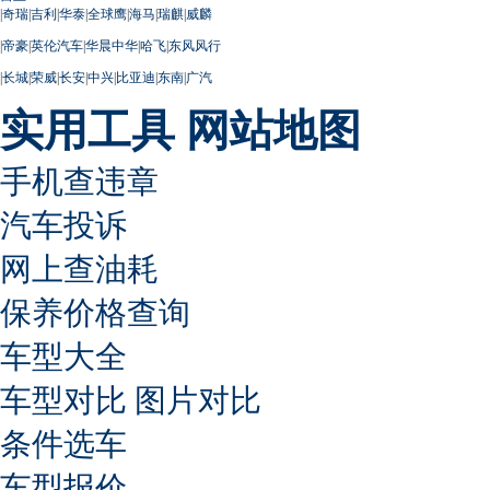
|
奇瑞
|
吉利
|
华泰
|
全球鹰
|
海马
|
瑞麒
|
威麟
|
帝豪
|
英伦汽车
|
华晨中华
|
哈飞
|
东风风行
|
长城
|
荣威
|
长安
|
中兴
|
比亚迪
|
东南
|
广汽
实用工具
网站地图
手机查违章
汽车投诉
网上查油耗
保养价格查询
车型大全
车型对比
图片对比
条件选车
车型报价