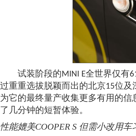
试装阶段的
全世界仅有
MINI
E
6
过重重选拔脱颖而出的北京
位及
15
为它的最终量产收集更多有用的信
了几分钟的短暂体验。
性能媲美COOPER S 但需小改用车