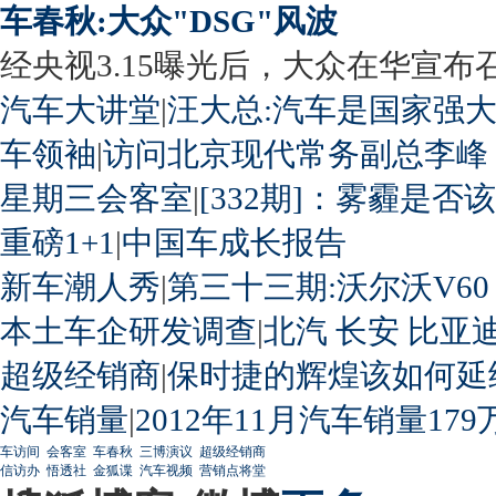
车春秋:大众"DSG"风波
经央视3.15曝光后，大众在华宣布召回
汽车大讲堂
|
汪大总:汽车是国家强
车领袖
|
访问北京现代常务副总李峰
星期三会客室
|
[332期]：雾霾是否
重磅1+1
|
中国车成长报告
新车潮人秀
|
第三十三期:沃尔沃V60
本土车企研发调查
|
北汽
长安
比亚
超级经销商
|
保时捷的辉煌该如何延
汽车销量
|
2012年11月汽车销量179
车访间
会客室
车春秋
三博演议
超级经销商
信访办
悟透社
金狐谍
汽车视频
营销点将堂