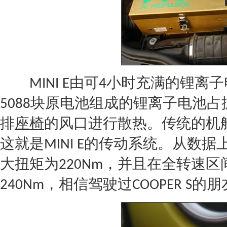
由可
小时充满的锂离子
MINI
E
4
块原电池组成的锂离子电池占
5088
排
座椅
的风口进行散热。传统的机
这就是
的传动系统。从数据
MINI
E
大扭矩为
，并且在全转速区
220Nm
，相信驾驶过
的朋
240Nm
COOPER S