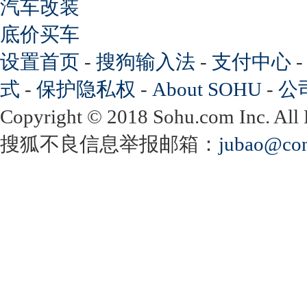
汽车改装
底价买车
设置首页
-
搜狗输入法
-
支付中心
式
-
保护隐私权
-
About SOHU
-
公
Copyright
©
2018 Sohu.com Inc. Al
搜狐不良信息举报邮箱：
jubao@con