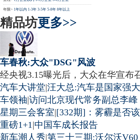
年限>
1年以内
1-3年
3-5年
5-8年
8年以上
精品坊
更多>>
车春秋:大众"DSG"风波
经央视3.15曝光后，大众在华宣布召回
汽车大讲堂
|
汪大总:汽车是国家强
车领袖
|
访问北京现代常务副总李峰
星期三会客室
|
[332期]：雾霾是否
重磅1+1
|
中国车成长报告
新车潮人秀
|
第三十三期:沃尔沃V60