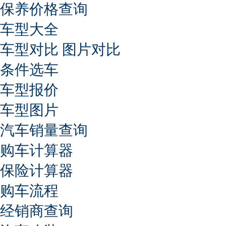
保养价格查询
车型大全
车型对比
图片对比
条件选车
车型报价
车型图片
汽车销量查询
购车计算器
保险计算器
购车流程
经销商查询