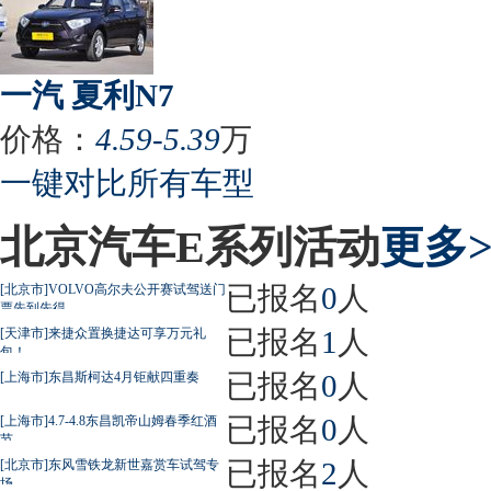
一汽 夏利N7
价格：
4.59-5.39
万
一键对比所有车型
北京汽车E系列活动
更多>
已报名
0
人
[北京市]VOLVO高尔夫公开赛试驾送门
票先到先得
已报名
1
人
[天津市]来捷众置换捷达可享万元礼
包！
已报名
0
人
[上海市]东昌斯柯达4月钜献四重奏
已报名
0
人
[上海市]4.7-4.8东昌凯帝山姆春季红酒
节
已报名
2
人
[北京市]东风雪铁龙新世嘉赏车试驾专
场