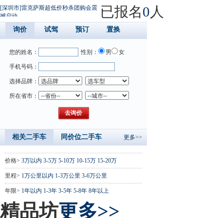
已报名
0
人
[深圳市]雷克萨斯超低价秒杀团购会震
撼启动
询价
试驾
预订
置换
您的姓名：
性别：
男
女
手机号码：
选择品牌：
所在省市：
相关二手车
同价位二手车
更多>>
价格>
3万以内
3-5万
5-10万
10-15万
15-20万
里程>
1万公里以内
1-3万公里
3-6万公里
年限>
1年以内
1-3年
3-5年
5-8年
8年以上
精品坊
更多>>