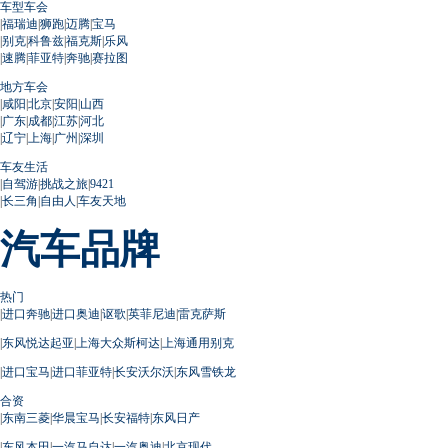
车型车会
|
福瑞迪
|
狮跑
|
迈腾
|
宝马
|
别克
|
科鲁兹
|
福克斯
|
乐风
|
速腾
|
菲亚特
|
奔驰
|
赛拉图
地方车会
|
咸阳
|
北京
|
安阳
|
山西
|
广东
|
成都
|
江苏
|
河北
|
辽宁
|
上海
|
广州
|
深圳
车友生活
|
自驾游
|
挑战之旅
|
9421
|
长三角
|
自由人
|
车友天地
汽车品牌
热门
|
进口奔驰
|
进口奥迪
|
讴歌
|
英菲尼迪
|
雷克萨斯
|
东风悦达起亚
|
上海大众斯柯达
|
上海通用别克
|
进口宝马
|
进口菲亚特
|
长安沃尔沃
|
东风雪铁龙
合资
|
东南三菱
|
华晨宝马
|
长安福特
|
东风日产
|
东风本田
|
一汽马自达
|
一汽奥迪
|
北京现代