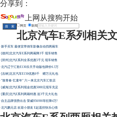
分享到：
上网从搜狗开始
网页
新闻
北京汽车E系列相关
·
新手买车 最便宜带倒车影像自动挡两厢车
·
[德州]北京汽车E系列两厢降3千 现车销售
·
[郑州]北汽E系列全系优惠5千元 现车销售
·
北汽辽宁汇歌E130乐天手动版包牌价6.3万
·
[吉林]北京汽车E150优惠6千 赠万元礼包
·
"致青春·忆童年" 六一来北京汽车汇歌店
·
[威海]北汽E系列现金优惠5000元现车充足
·
[重庆]北汽E系列两厢特惠 送3千元大礼包
·
自主品牌强势出击 荣威950/H6等狂降4万!
·
北汽鹏元店 欢迎小朋友 E起遥控快乐心情