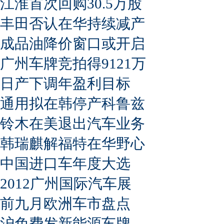
江淮首次回购30.5万股
丰田否认在华持续减产
成品油降价窗口或开启
广州车牌竞拍得9121万
日产下调年盈利目标
通用拟在韩停产科鲁兹
铃木在美退出汽车业务
韩瑞麒解福特在华野心
中国进口车年度大选
2012广州国际汽车展
前九月欧洲车市盘点
沪免费发新能源车牌