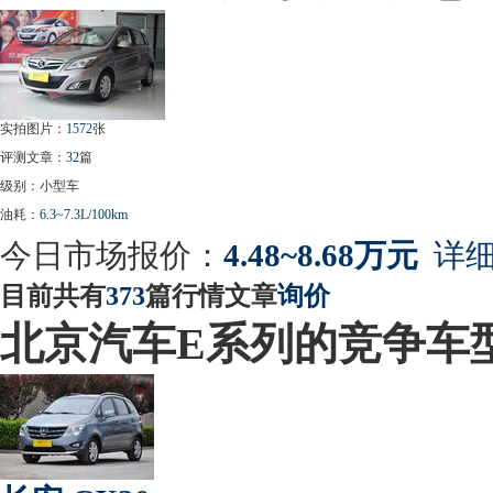
实拍图片：
1572
张
评测文章：
32
篇
级别：小型车
油耗：
6.3~7.3L/100km
今日市场报价：
4.48~8.68万元
详细
目前共有
373
篇行情文章
询价
北京汽车E系列的竞争车