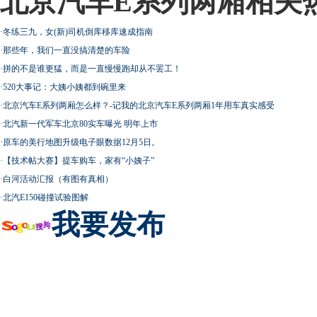
北京汽车E系列两厢相关
·
冬练三九，女(新)司机倒库移库速成指南
·
那些年，我们一直没搞清楚的车险
·
拼的不是谁更猛，而是一直慢慢跑却从不罢工！
·
520大事记：大姨小姨都到碗里来
·
北京汽车E系列两厢怎么样？-记我的北京汽车E系列两厢1年用车真实感受
·
北汽新一代军车北京80实车曝光 明年上市
·
原车的美行地图升级电子眼数据12月5日。
·
【技术帖大赛】提车购车，家有“小姨子”
·
白河活动汇报（有图有真相）
·
北汽E150碰撞试验图解
我要发布