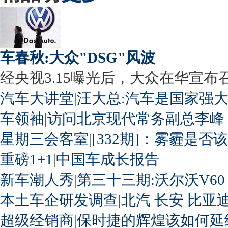
车春秋:大众"DSG"风波
经央视3.15曝光后，大众在华宣布召回
汽车大讲堂
|
汪大总:汽车是国家强
车领袖
|
访问北京现代常务副总李峰
星期三会客室
|
[332期]：雾霾是否
重磅1+1
|
中国车成长报告
新车潮人秀
|
第三十三期:沃尔沃V60
本土车企研发调查
|
北汽
长安
比亚
超级经销商
|
保时捷的辉煌该如何延