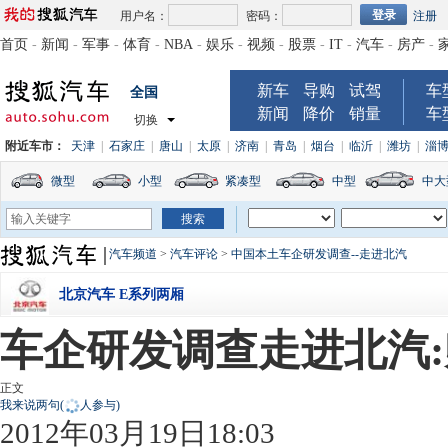
用户名：
密码：
注册
首页
-
新闻
-
军事
-
体育
-
NBA
-
娱乐
-
视频
-
股票
-
IT
-
汽车
-
房产
-
新车
导购
试驾
车
全国
新闻
降价
销量
车
切换
附近车市：
天津
|
石家庄
|
唐山
|
太原
|
济南
|
青岛
|
烟台
|
临沂
|
潍坊
|
淄
微型
小型
紧凑型
中型
中大
汽车频道
>
汽车评论
>
中国本土车企研发调查--走进北汽
北京汽车 E系列两厢
车企研发调查走进北汽
正文
我来说两句
(
人参与)
2012年03月19日18:03