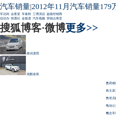
汽车销量
|
2012年11月汽车销量179
车访间
会客室
车春秋
三博演议
超级经销商
信访办
悟透社
金狐谍
汽车视频
营销点将堂
搜狐博客·微博
更多>>
路试谍照
炫酷改装
政府难
自主若
协管员
电动公
概念车