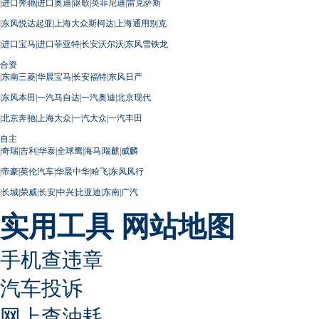
|
进口奔驰
|
进口奥迪
|
讴歌
|
英菲尼迪
|
雷克萨斯
|
东风悦达起亚
|
上海大众斯柯达
|
上海通用别克
|
进口宝马
|
进口菲亚特
|
长安沃尔沃
|
东风雪铁龙
合资
|
东南三菱
|
华晨宝马
|
长安福特
|
东风日产
|
东风本田
|
一汽马自达
|
一汽奥迪
|
北京现代
|
北京奔驰
|
上海大众
|
一汽大众
|
一汽丰田
自主
|
奇瑞
|
吉利
|
华泰
|
全球鹰
|
海马
|
瑞麒
|
威麟
|
帝豪
|
英伦汽车
|
华晨中华
|
哈飞
|
东风风行
|
长城
|
荣威
|
长安
|
中兴
|
比亚迪
|
东南
|
广汽
实用工具
网站地图
手机查违章
汽车投诉
网上查油耗