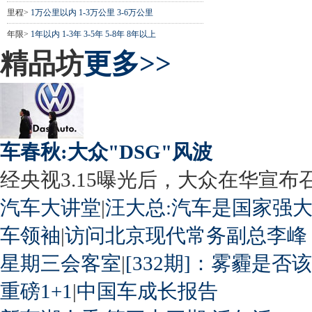
里程>
1万公里以内
1-3万公里
3-6万公里
年限>
1年以内
1-3年
3-5年
5-8年
8年以上
精品坊
更多>>
车春秋:大众"DSG"风波
经央视3.15曝光后，大众在华宣布召回
汽车大讲堂
|
汪大总:汽车是国家强
车领袖
|
访问北京现代常务副总李峰
星期三会客室
|
[332期]：雾霾是否
重磅1+1
|
中国车成长报告