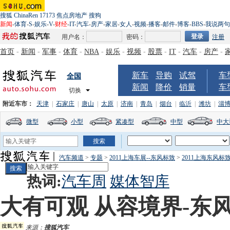
搜狐
ChinaRen
17173
焦点房地产
搜狗
新闻
-
体育
-
S
-
娱乐
-
V
-
财经
-
IT
-
汽车
-
房产
-
家居
-
女人
-
视频
-
播客
-
邮件
-
博客
-
BBS
-
我说两句
用户名：
密码：
注册
首页
-
新闻
-
军事
-
体育
-
NBA
-
娱乐
-
视频
-
股票
-
IT
-
汽车
-
房产
-
新车
导购
试驾
车
全国
新闻
降价
销量
车
切换
附近车市：
天津
|
石家庄
|
唐山
|
太原
|
济南
|
青岛
|
烟台
|
临沂
|
潍坊
|
淄
微型
小型
紧凑型
中型
中大
汽车频道
>
专题
>
2011上海车展--东风标致
>
2011上海东风标
热词:
汽车周
媒体智库
大有可观 从容境界-东风
来源：
搜狐汽车