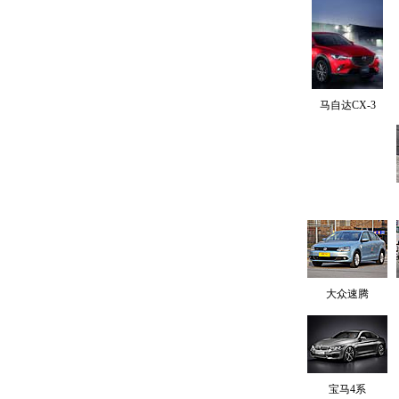
马自达CX-3
大众速腾
宝马4系