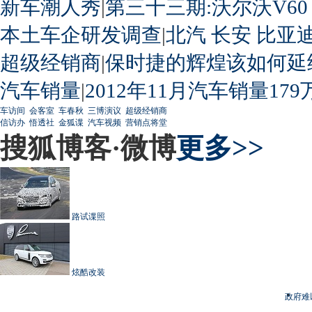
新车潮人秀
|
第三十三期:沃尔沃V60
本土车企研发调查
|
北汽
长安
比亚
超级经销商
|
保时捷的辉煌该如何延
汽车销量
|
2012年11月汽车销量179
车访间
会客室
车春秋
三博演议
超级经销商
信访办
悟透社
金狐谍
汽车视频
营销点将堂
搜狐博客·微博
更多>>
路试谍照
炫酷改装
政府难