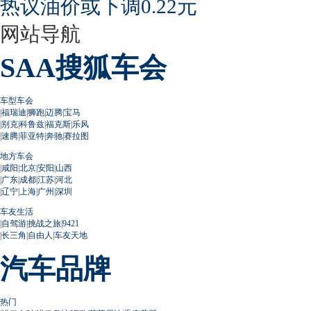
热议油价或下调0.22元
网站导航
SAA搜狐车会
车型车会
|
福瑞迪
|
狮跑
|
迈腾
|
宝马
|
别克
|
科鲁兹
|
福克斯
|
乐风
|
速腾
|
菲亚特
|
奔驰
|
赛拉图
地方车会
|
咸阳
|
北京
|
安阳
|
山西
|
广东
|
成都
|
江苏
|
河北
|
辽宁
|
上海
|
广州
|
深圳
车友生活
|
自驾游
|
挑战之旅
|
9421
|
长三角
|
自由人
|
车友天地
汽车品牌
热门